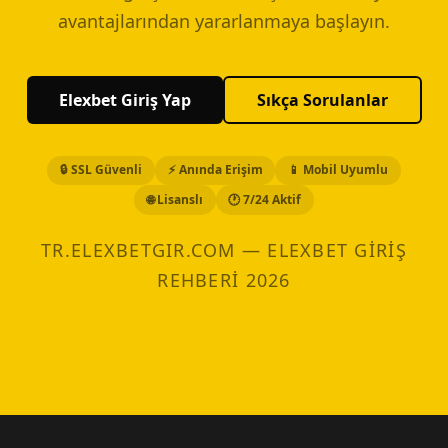
avantajlarından yararlanmaya başlayın.
Elexbet Giriş Yap
Sıkça Sorulanlar
🔒 SSL Güvenli
⚡ Anında Erişim
📱 Mobil Uyumlu
🌐 Lisanslı
🕐 7/24 Aktif
TR.ELEXBETGIR.COM — ELEXBET GİRİŞ
REHBERİ 2026