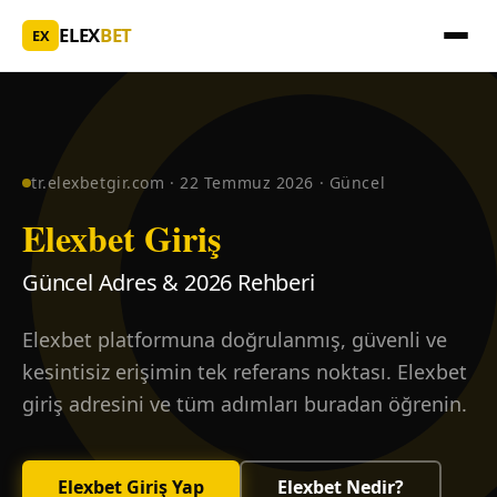
ELEX
BET
EX
tr.elexbetgir.com · 22 Temmuz 2026 · Güncel
Elexbet Giriş
Güncel Adres & 2026 Rehberi
Elexbet platformuna doğrulanmış, güvenli ve
kesintisiz erişimin tek referans noktası. Elexbet
giriş adresini ve tüm adımları buradan öğrenin.
Elexbet Giriş Yap
Elexbet Nedir?