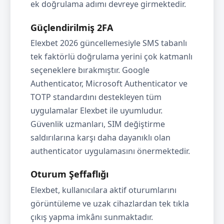
ek doğrulama adımı devreye girmektedir.
Güçlendirilmiş 2FA
Elexbet 2026 güncellemesiyle SMS tabanlı
tek faktörlü doğrulama yerini çok katmanlı
seçeneklere bırakmıştır. Google
Authenticator, Microsoft Authenticator ve
TOTP standardını destekleyen tüm
uygulamalar Elexbet ile uyumludur.
Güvenlik uzmanları, SIM değiştirme
saldırılarına karşı daha dayanıklı olan
authenticator uygulamasını önermektedir.
Oturum Şeffaflığı
Elexbet, kullanıcılara aktif oturumlarını
görüntüleme ve uzak cihazlardan tek tıkla
çıkış yapma imkânı sunmaktadır.