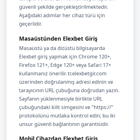
güvenli şekilde gerçekleştirilmektedir.
Aşağıdaki adımlar her cihaz türü için
geçerlidir.
Masaüstünden Elexbet Giriş
Masaüstü ya da dizüstü bilgisayarda
Elexbet giriş yapmak için Chrome 120+,
Firefox 121+, Edge 120+ veya Safari 17+
kullanmanız önerilir. tr.elexbetgir.com
üzerinden doğrulanmış adresi edinin ve
tarayıcının URL çubuğuna doğrudan yazın.
Sayfanın yüklenmesiyle birlikte URL
çubuğundaki kilit simgesini ve "https://"
protokolünü mutlaka kontrol edin; bu iki
unsur güvenli bağlantının garantisidir.
Mobil Cihazdan Elexbet Giriş