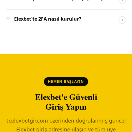
tüm özelliklere erişebilirsiniz.
adres üzerinden Kayıt Ol butonuna tıklayın, formu
doldurun ve e-posta veya SMS doğrulamasını
tamamlayın. Hesabınız hemen aktif olur ve hoş geldin
Elexbet giriş ekranındaki "Şifremi Unuttum"
08
Elexbet'te 2FA nasıl kurulur?
avantajlarına anında kavuşursunuz.
bağlantısına tıklayın. Üyelik e-posta adresinize
sıfırlama bağlantısı gönderilecektir. Bağlantı 15 dakika
geçerlidir. E-posta gelmezse spam klasörünüzü
Elexbet hesabınıza giriş yapın, sağ üstteki profil
kontrol edin; sorun devam ederse Elexbet canlı
menüsünden Güvenlik Ayarları'na gidin ve İki Faktörlü
desteğe başvurun.
Doğrulama seçeneğini aktif hale getirin. SMS veya
authenticator uygulama seçeneklerinden birini tercih
edin. SMS'e kıyasla authenticator uygulaması (Google,
Microsoft) SIM swap saldırılarına karşı çok daha
güvenlidir.
HEMEN BAŞLAYIN
Elexbet'e Güvenli
Giriş Yapın
tr.elexbetgir.com üzerinden doğrulanmış güncel
Elexbet giriş adresine ulaşın ve tüm üye