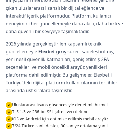
ihtiyaçlarını merkeze alan tasarım felsefesiyle öne
çıkan uluslararası lisanslı bir dijital eğlence ve
interaktif içerik platformudur. Platform, kullanıcı
deneyimini her güncellemeyle daha akıcı, daha hızlı ve
daha güvenli bir seviyeye taşımaktadır.
2026 yılında gerçekleştirilen kapsamlı teknik
güncellemeyle
Elexbet giriş
süreci sadeleştirilmiş;
yeni nesil güvenlik katmanları, genişletilmiş 2FA
seçenekleri ve mobil öncelikli arayüz yenilikleri
platforma dahil edilmiştir. Bu gelişmeler, Elexbet'i
Türkiye'deki dijital platform kullanıcılarının tercihleri
arasında üst sıralara taşımıştır.
Uluslararası lisans güvencesiyle denetimli hizmet
✓
TLS 1.3 ve 256-bit SSL şifreli veri iletimi
✓
iOS ve Android için optimize edilmiş mobil arayüz
✓
7/24 Türkçe canlı destek, 90 saniye ortalama yanıt
✓