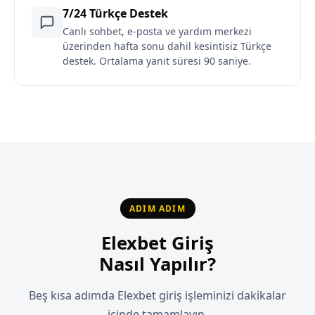
7/24 Türkçe Destek
Canlı sohbet, e-posta ve yardım merkezi
üzerinden hafta sonu dahil kesintisiz Türkçe
destek. Ortalama yanıt süresi 90 saniye.
ADIM ADIM
Elexbet Giriş
Nasıl Yapılır?
Beş kısa adımda Elexbet giriş işleminizi dakikalar
içinde tamamlayın.