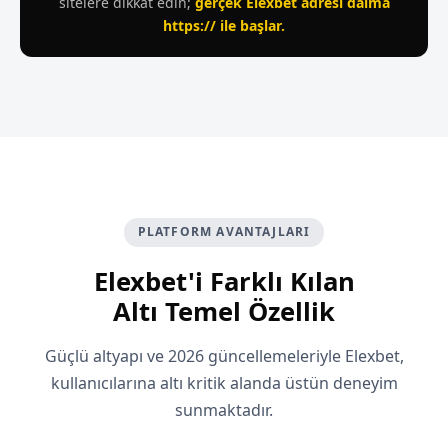
sitelere dikkat edin;
gerçek Elexbet adresi daima
https:// ile başlar.
PLATFORM AVANTAJLARI
Elexbet'i Farklı Kılan
Altı Temel Özellik
Güçlü altyapı ve 2026 güncellemeleriyle Elexbet,
kullanıcılarına altı kritik alanda üstün deneyim
sunmaktadır.