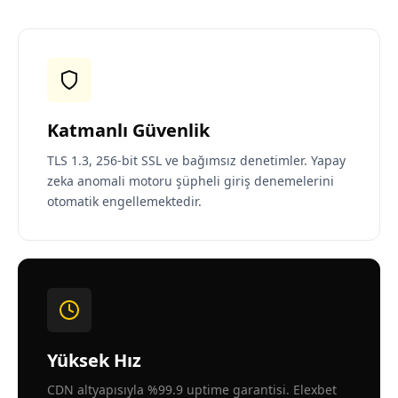
Katmanlı Güvenlik
TLS 1.3, 256-bit SSL ve bağımsız denetimler. Yapay
zeka anomali motoru şüpheli giriş denemelerini
otomatik engellemektedir.
Yüksek Hız
CDN altyapısıyla %99.9 uptime garantisi. Elexbet