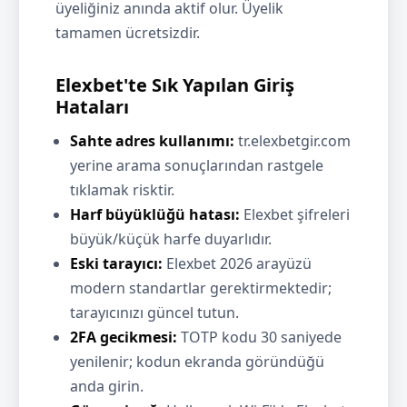
üyeliğiniz anında aktif olur. Üyelik
tamamen ücretsizdir.
Elexbet'te Sık Yapılan Giriş
Hataları
Sahte adres kullanımı:
tr.elexbetgir.com
yerine arama sonuçlarından rastgele
tıklamak risktir.
Harf büyüklüğü hatası:
Elexbet şifreleri
büyük/küçük harfe duyarlıdır.
Eski tarayıcı:
Elexbet 2026 arayüzü
modern standartlar gerektirmektedir;
tarayıcınızı güncel tutun.
2FA gecikmesi:
TOTP kodu 30 saniyede
yenilenir; kodun ekranda göründüğü
anda girin.