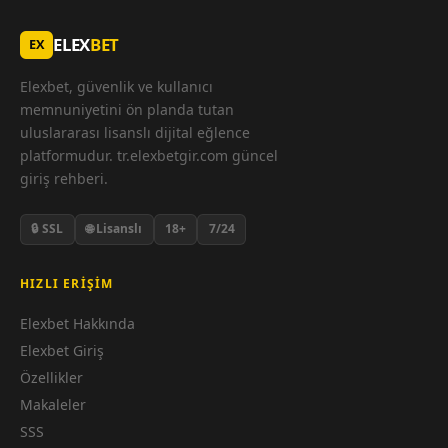
ELEX
BET
EX
Elexbet, güvenlik ve kullanıcı
memnuniyetini ön planda tutan
uluslararası lisanslı dijital eğlence
platformudur. tr.elexbetgir.com güncel
giriş rehberi.
🔒 SSL
🌐 Lisanslı
18+
7/24
HIZLI ERIŞIM
Elexbet Hakkında
Elexbet Giriş
Özellikler
Makaleler
SSS