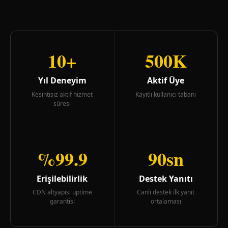
10+
500K
Yıl Deneyim
Aktif Üye
Kesintisiz aktif hizmet
Kayıtlı kullanıcı tabanı
süresi
%99.9
90sn
Erişilebilirlik
Destek Yanıtı
CDN altyapısı uptime
Canlı destek ilk yanıt
garantisi
ortalaması