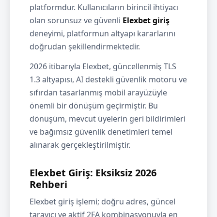
platformdur. Kullanıcıların birincil ihtiyacı
olan sorunsuz ve güvenli
Elexbet giriş
deneyimi, platformun altyapı kararlarını
doğrudan şekillendirmektedir.
2026 itibarıyla Elexbet, güncellenmiş TLS
1.3 altyapısı, AI destekli güvenlik motoru ve
sıfırdan tasarlanmış mobil arayüzüyle
önemli bir dönüşüm geçirmiştir. Bu
dönüşüm, mevcut üyelerin geri bildirimleri
ve bağımsız güvenlik denetimleri temel
alınarak gerçekleştirilmiştir.
Elexbet Giriş: Eksiksiz 2026
Rehberi
Elexbet giriş işlemi; doğru adres, güncel
tarayıcı ve aktif 2FA kombinasyonuyla en