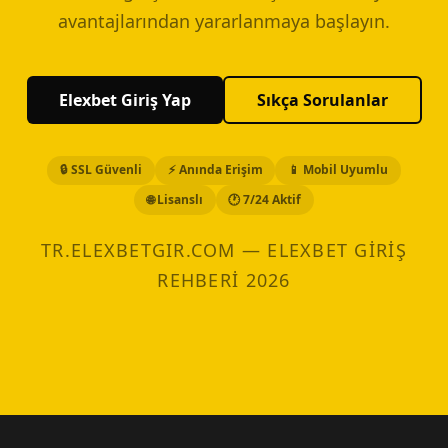
avantajlarından yararlanmaya başlayın.
Elexbet Giriş Yap
Sıkça Sorulanlar
🔒 SSL Güvenli
⚡ Anında Erişim
📱 Mobil Uyumlu
🌐 Lisanslı
🕐 7/24 Aktif
TR.ELEXBETGIR.COM — ELEXBET GİRİŞ
REHBERİ 2026