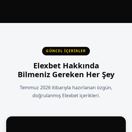
GÜNCEL İÇERIKLER
Elexbet Hakkında
Bilmeniz Gereken Her Şey
Temmuz 2026 itibarıyla hazırlanan özgün,
doğrulanmış Elexbet içerikleri.