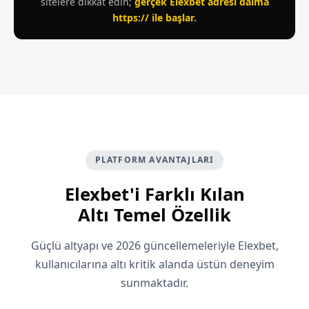
sitelere dikkat edin;
gerçek Elexbet adresi daima
https:// ile başlar.
PLATFORM AVANTAJLARI
Elexbet'i Farklı Kılan
Altı Temel Özellik
Güçlü altyapı ve 2026 güncellemeleriyle Elexbet,
kullanıcılarına altı kritik alanda üstün deneyim
sunmaktadır.