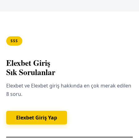
SSS
Elexbet Giriş
Sık Sorulanlar
Elexbet ve Elexbet giriş hakkında en çok merak edilen
8 soru.
Elexbet Giriş Yap