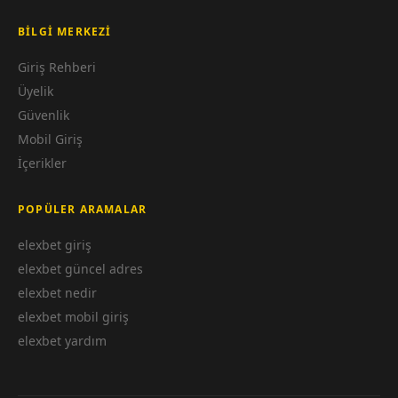
BILGI MERKEZI
Giriş Rehberi
Üyelik
Güvenlik
Mobil Giriş
İçerikler
POPÜLER ARAMALAR
elexbet giriş
elexbet güncel adres
elexbet nedir
elexbet mobil giriş
elexbet yardım