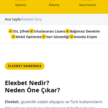
Uptime
Ödeme
Yanıt Süresi
Ana Sayfa
›
Elexbet Giriş
SSL Şifreli
Uluslararası Lisans
Bağımsız Denetim
✓
✓
✓
Mobil Optimize
Veri Güvenliği
Anında Erişim
✓
✓
✓
ELEXBET HAKKINDA
Elexbet Nedir?
Neden Öne Çıkar?
Elexbet
, güvenlik odaklı altyapısı ve Türk kullanıcıların