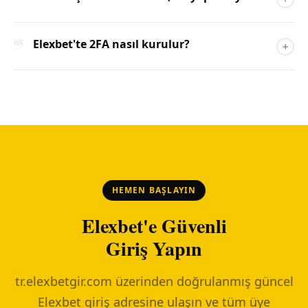
tüm özelliklere erişebilirsiniz.
adres üzerinden Kayıt Ol butonuna tıklayın, formu
doldurun ve e-posta veya SMS doğrulamasını
tamamlayın. Hesabınız hemen aktif olur ve hoş geldin
Elexbet giriş ekranındaki "Şifremi Unuttum"
08
Elexbet'te 2FA nasıl kurulur?
avantajlarına anında kavuşursunuz.
bağlantısına tıklayın. Üyelik e-posta adresinize
sıfırlama bağlantısı gönderilecektir. Bağlantı 15 dakika
geçerlidir. E-posta gelmezse spam klasörünüzü
Elexbet hesabınıza giriş yapın, sağ üstteki profil
kontrol edin; sorun devam ederse Elexbet canlı
menüsünden Güvenlik Ayarları'na gidin ve İki Faktörlü
desteğe başvurun.
Doğrulama seçeneğini aktif hale getirin. SMS veya
authenticator uygulama seçeneklerinden birini tercih
edin. SMS'e kıyasla authenticator uygulaması (Google,
Microsoft) SIM swap saldırılarına karşı çok daha
güvenlidir.
HEMEN BAŞLAYIN
Elexbet'e Güvenli
Giriş Yapın
tr.elexbetgir.com üzerinden doğrulanmış güncel
Elexbet giriş adresine ulaşın ve tüm üye