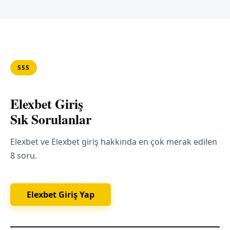
SSS
Elexbet Giriş
Sık Sorulanlar
Elexbet ve Elexbet giriş hakkında en çok merak edilen
8 soru.
Elexbet Giriş Yap