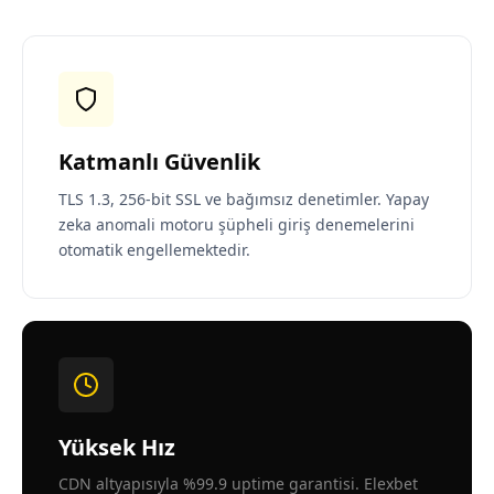
Katmanlı Güvenlik
TLS 1.3, 256-bit SSL ve bağımsız denetimler. Yapay
zeka anomali motoru şüpheli giriş denemelerini
otomatik engellemektedir.
Yüksek Hız
CDN altyapısıyla %99.9 uptime garantisi. Elexbet