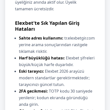
üyeliğiniz anında aktif olur. Üyelik
tamamen ücretsizdir.
Elexbet'te Sık Yapılan Giriş
Hataları
Sahte adres kullanımı:
tr.elexbetgir.com
yerine arama sonuçlarından rastgele
tıklamak risktir.
Harf büyüklüğü hatası:
Elexbet şifreleri
büyük/küçük harfe duyarlıdır.
Eski tarayıcı:
Elexbet 2026 arayüzü
modern standartlar gerektirmektedir;
tarayıcınızı güncel tutun.
2FA gecikmesi:
TOTP kodu 30 saniyede
yenilenir; kodun ekranda göründüğü
anda girin.