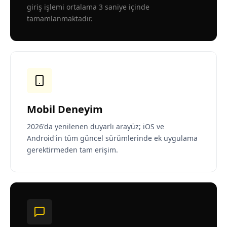
giriş işlemi ortalama 3 saniye içinde
tamamlanmaktadır.
Mobil Deneyim
2026'da yenilenen duyarlı arayüz; iOS ve
Android'in tüm güncel sürümlerinde ek uygulama
gerektirmeden tam erişim.