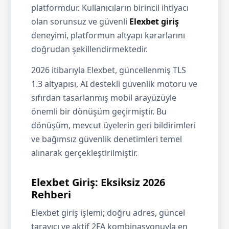
platformdur. Kullanıcıların birincil ihtiyacı
olan sorunsuz ve güvenli
Elexbet giriş
deneyimi, platformun altyapı kararlarını
doğrudan şekillendirmektedir.
2026 itibarıyla Elexbet, güncellenmiş TLS
1.3 altyapısı, AI destekli güvenlik motoru ve
sıfırdan tasarlanmış mobil arayüzüyle
önemli bir dönüşüm geçirmiştir. Bu
dönüşüm, mevcut üyelerin geri bildirimleri
ve bağımsız güvenlik denetimleri temel
alınarak gerçekleştirilmiştir.
Elexbet Giriş: Eksiksiz 2026
Rehberi
Elexbet giriş işlemi; doğru adres, güncel
tarayıcı ve aktif 2FA kombinasyonuyla en