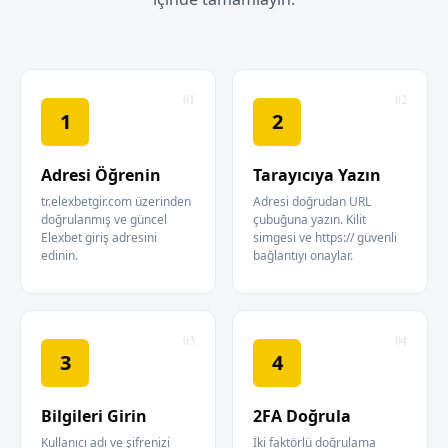
1
2
Adresi Öğrenin
Tarayıcıya Yazın
tr.elexbetgir.com üzerinden
Adresi doğrudan URL
doğrulanmış ve güncel
çubuğuna yazın. Kilit
Elexbet giriş adresini
simgesi ve https:// güvenli
edinin.
bağlantıyı onaylar.
3
4
Bilgileri Girin
2FA Doğrula
Kullanıcı adı ve şifrenizi
İki faktörlü doğrulama