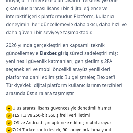
ihtiyaçlarını merkeze alan tasarım felsefesiyle öne
çıkan uluslararası lisanslı bir dijital eğlence ve
interaktif içerik platformudur. Platform, kullanıcı
deneyimini her güncellemeyle daha akıcı, daha hızlı ve
daha güvenli bir seviyeye taşımaktadır.
2026 yılında gerçekleştirilen kapsamlı teknik
güncellemeyle
Elexbet giriş
süreci sadeleştirilmiş;
yeni nesil güvenlik katmanları, genişletilmiş 2FA
seçenekleri ve mobil öncelikli arayüz yenilikleri
platforma dahil edilmiştir. Bu gelişmeler, Elexbet'i
Türkiye'deki dijital platform kullanıcılarının tercihleri
arasında üst sıralara taşımıştır.
Uluslararası lisans güvencesiyle denetimli hizmet
✓
TLS 1.3 ve 256-bit SSL şifreli veri iletimi
✓
iOS ve Android için optimize edilmiş mobil arayüz
✓
7/24 Türkçe canlı destek, 90 saniye ortalama yanıt
✓