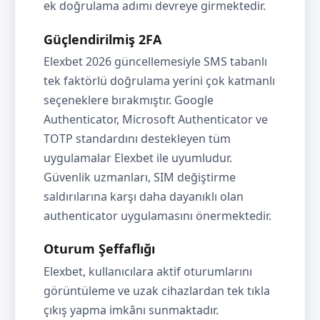
ek doğrulama adımı devreye girmektedir.
Güçlendirilmiş 2FA
Elexbet 2026 güncellemesiyle SMS tabanlı
tek faktörlü doğrulama yerini çok katmanlı
seçeneklere bırakmıştır. Google
Authenticator, Microsoft Authenticator ve
TOTP standardını destekleyen tüm
uygulamalar Elexbet ile uyumludur.
Güvenlik uzmanları, SIM değiştirme
saldırılarına karşı daha dayanıklı olan
authenticator uygulamasını önermektedir.
Oturum Şeffaflığı
Elexbet, kullanıcılara aktif oturumlarını
görüntüleme ve uzak cihazlardan tek tıkla
çıkış yapma imkânı sunmaktadır.