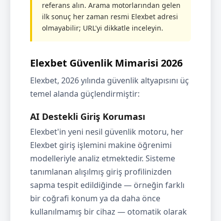
referans alın. Arama motorlarından gelen
ilk sonuç her zaman resmi Elexbet adresi
olmayabilir; URL'yi dikkatle inceleyin.
Elexbet Güvenlik Mimarisi 2026
Elexbet, 2026 yılında güvenlik altyapısını üç
temel alanda güçlendirmiştir:
AI Destekli Giriş Koruması
Elexbet'in yeni nesil güvenlik motoru, her
Elexbet giriş işlemini makine öğrenimi
modelleriyle analiz etmektedir. Sisteme
tanımlanan alışılmış giriş profilinizden
sapma tespit edildiğinde — örneğin farklı
bir coğrafi konum ya da daha önce
kullanılmamış bir cihaz — otomatik olarak