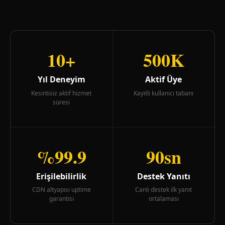
10+
500K
Yıl Deneyim
Aktif Üye
Kesintisiz aktif hizmet
Kayıtlı kullanıcı tabanı
süresi
%99.9
90sn
Erişilebilirlik
Destek Yanıtı
CDN altyapısı uptime
Canlı destek ilk yanıt
garantisi
ortalaması