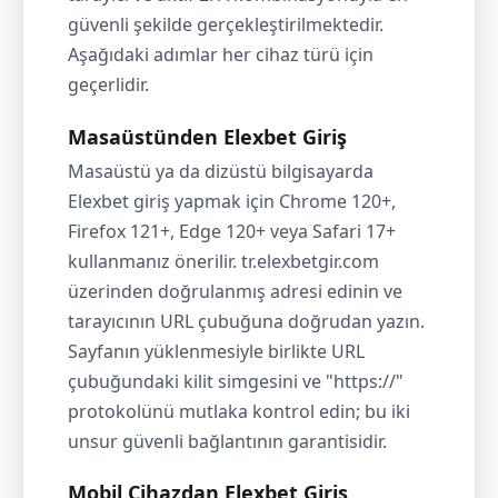
güvenli şekilde gerçekleştirilmektedir.
Aşağıdaki adımlar her cihaz türü için
geçerlidir.
Masaüstünden Elexbet Giriş
Masaüstü ya da dizüstü bilgisayarda
Elexbet giriş yapmak için Chrome 120+,
Firefox 121+, Edge 120+ veya Safari 17+
kullanmanız önerilir. tr.elexbetgir.com
üzerinden doğrulanmış adresi edinin ve
tarayıcının URL çubuğuna doğrudan yazın.
Sayfanın yüklenmesiyle birlikte URL
çubuğundaki kilit simgesini ve "https://"
protokolünü mutlaka kontrol edin; bu iki
unsur güvenli bağlantının garantisidir.
Mobil Cihazdan Elexbet Giriş