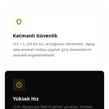
Katmanlı Güvenlik
TLS 1.3, 256-bit SSL ve bağımsız denetimler. Yapay
zeka anomali motoru şüpheli giriş denemelerini
otomatik engellemektedir.
Yüksek Hız
CDN altyapısıyla %99.9 uptime garantisi. Elexbet