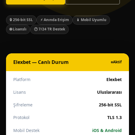
🔒 256-bit SSL
⚡ Anında Erişim
📱 Mobil Uyumlu
🌐 Lisanslı
🕐 7/24 TR Destek
Elexbet — Canlı Durum
Aktif
Platform
Elexbet
Lisans
Uluslararası
Şifreleme
256-bit SSL
Protokol
TLS 1.3
Mobil Destek
iOS & Android