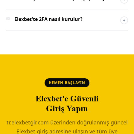
tüm özelliklere erişebilirsiniz.
adres üzerinden Kayıt Ol butonuna tıklayın, formu
doldurun ve e-posta veya SMS doğrulamasını
tamamlayın. Hesabınız hemen aktif olur ve hoş geldin
Elexbet giriş ekranındaki "Şifremi Unuttum"
08
Elexbet'te 2FA nasıl kurulur?
avantajlarına anında kavuşursunuz.
bağlantısına tıklayın. Üyelik e-posta adresinize
sıfırlama bağlantısı gönderilecektir. Bağlantı 15 dakika
geçerlidir. E-posta gelmezse spam klasörünüzü
Elexbet hesabınıza giriş yapın, sağ üstteki profil
kontrol edin; sorun devam ederse Elexbet canlı
menüsünden Güvenlik Ayarları'na gidin ve İki Faktörlü
desteğe başvurun.
Doğrulama seçeneğini aktif hale getirin. SMS veya
authenticator uygulama seçeneklerinden birini tercih
edin. SMS'e kıyasla authenticator uygulaması (Google,
Microsoft) SIM swap saldırılarına karşı çok daha
güvenlidir.
HEMEN BAŞLAYIN
Elexbet'e Güvenli
Giriş Yapın
tr.elexbetgir.com üzerinden doğrulanmış güncel
Elexbet giriş adresine ulaşın ve tüm üye