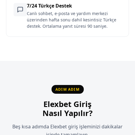
7/24 Türkçe Destek
Canlı sohbet, e-posta ve yardım merkezi
üzerinden hafta sonu dahil kesintisiz Türkçe
destek. Ortalama yanıt süresi 90 saniye.
ADIM ADIM
Elexbet Giriş
Nasıl Yapılır?
Beş kısa adımda Elexbet giriş işleminizi dakikalar
içinde tamamlayın.