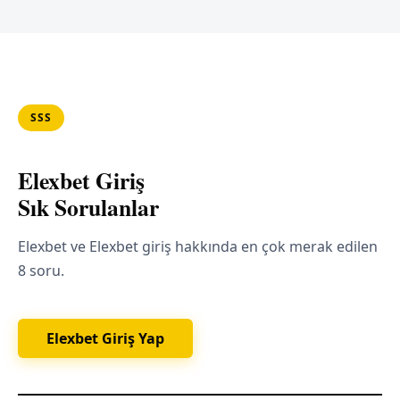
SSS
Elexbet Giriş
Sık Sorulanlar
Elexbet ve Elexbet giriş hakkında en çok merak edilen
8 soru.
Elexbet Giriş Yap