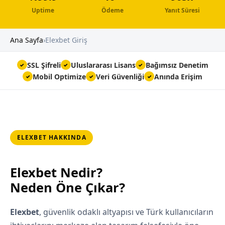
Uptime
Ödeme
Yanıt Süresi
Ana Sayfa
›
Elexbet Giriş
SSL Şifreli
Uluslararası Lisans
Bağımsız Denetim
✓
✓
✓
Mobil Optimize
Veri Güvenliği
Anında Erişim
✓
✓
✓
ELEXBET HAKKINDA
Elexbet Nedir?
Neden Öne Çıkar?
Elexbet
, güvenlik odaklı altyapısı ve Türk kullanıcıların