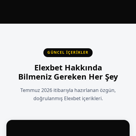
GÜNCEL İÇERIKLER
Elexbet Hakkında
Bilmeniz Gereken Her Şey
Temmuz 2026 itibarıyla hazırlanan özgün,
doğrulanmış Elexbet içerikleri.