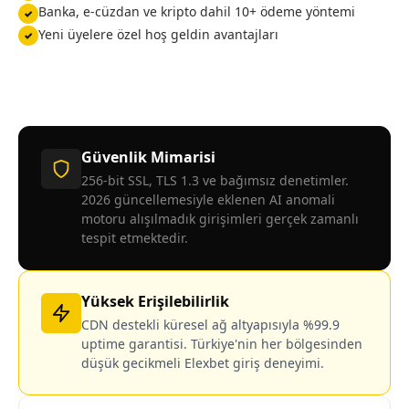
Banka, e-cüzdan ve kripto dahil 10+ ödeme yöntemi
✓
Yeni üyelere özel hoş geldin avantajları
✓
Güvenlik Mimarisi
256-bit SSL, TLS 1.3 ve bağımsız denetimler.
2026 güncellemesiyle eklenen AI anomali
motoru alışılmadık girişimleri gerçek zamanlı
tespit etmektedir.
Yüksek Erişilebilirlik
CDN destekli küresel ağ altyapısıyla %99.9
uptime garantisi. Türkiye'nin her bölgesinden
düşük gecikmeli Elexbet giriş deneyimi.