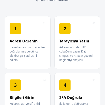
1
2
Adresi Öğrenin
Tarayıcıya Yazın
tr.elexbetgir.com üzerinden
Adresi doğrudan URL
doğrulanmış ve güncel
çubuğuna yazın. Kilit
Elexbet giriş adresini
simgesi ve https:// güvenli
edinin.
bağlantıyı onaylar.
3
4
Bilgileri Girin
2FA Doğrula
Kullanıcı adı ve şifrenizi
İki faktörlü doğrulama