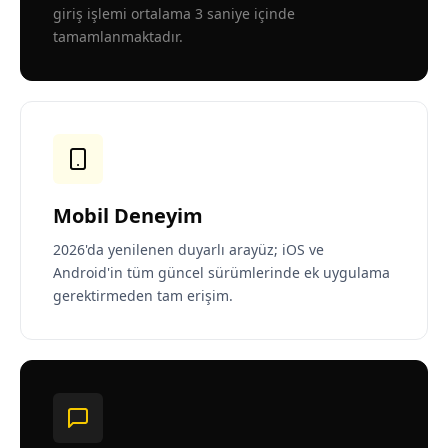
giriş işlemi ortalama 3 saniye içinde
tamamlanmaktadır.
Mobil Deneyim
2026'da yenilenen duyarlı arayüz; iOS ve
Android'in tüm güncel sürümlerinde ek uygulama
gerektirmeden tam erişim.