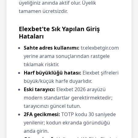
üyeliğiniz anında aktif olur. Üyelik
tamamen ücretsizdir.
Elexbet'te Sık Yapılan Giriş
Hataları
Sahte adres kullanımı:
tr.elexbetgir.com
yerine arama sonuçlarından rastgele
tıklamak risktir.
Harf büyüklüğü hatası:
Elexbet şifreleri
büyük/küçük harfe duyarlıdır.
Eski tarayıcı:
Elexbet 2026 arayüzü
modern standartlar gerektirmektedir;
tarayıcınızı güncel tutun.
2FA gecikmesi:
TOTP kodu 30 saniyede
yenilenir; kodun ekranda göründüğü
anda girin.