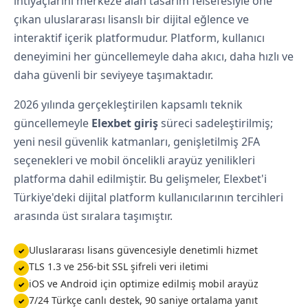
ihtiyaçlarını merkeze alan tasarım felsefesiyle öne
çıkan uluslararası lisanslı bir dijital eğlence ve
interaktif içerik platformudur. Platform, kullanıcı
deneyimini her güncellemeyle daha akıcı, daha hızlı ve
daha güvenli bir seviyeye taşımaktadır.
2026 yılında gerçekleştirilen kapsamlı teknik
güncellemeyle
Elexbet giriş
süreci sadeleştirilmiş;
yeni nesil güvenlik katmanları, genişletilmiş 2FA
seçenekleri ve mobil öncelikli arayüz yenilikleri
platforma dahil edilmiştir. Bu gelişmeler, Elexbet'i
Türkiye'deki dijital platform kullanıcılarının tercihleri
arasında üst sıralara taşımıştır.
Uluslararası lisans güvencesiyle denetimli hizmet
✓
TLS 1.3 ve 256-bit SSL şifreli veri iletimi
✓
iOS ve Android için optimize edilmiş mobil arayüz
✓
7/24 Türkçe canlı destek, 90 saniye ortalama yanıt
✓