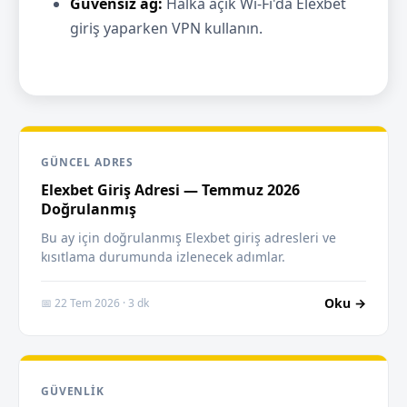
Güvensiz ağ:
Halka açık Wi-Fi'da Elexbet
giriş yaparken VPN kullanın.
GÜNCEL ADRES
Elexbet Giriş Adresi — Temmuz 2026
Doğrulanmış
Bu ay için doğrulanmış Elexbet giriş adresleri ve
kısıtlama durumunda izlenecek adımlar.
Oku →
📅 22 Tem 2026 · 3 dk
GÜVENLIK