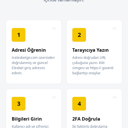
1
2
Adresi Öğrenin
Tarayıcıya Yazın
tr.elexbetgir.com üzerinden
Adresi doğrudan URL
doğrulanmış ve güncel
çubuğuna yazın. Kilit
Elexbet giriş adresini
simgesi ve https:// güvenli
edinin.
bağlantıyı onaylar.
3
4
Bilgileri Girin
2FA Doğrula
Kullanıcı adı ve şifrenizi
İki faktörlü doğrulama