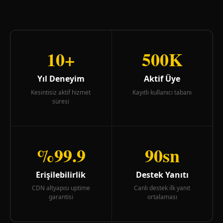
10+
500K
Yıl Deneyim
Aktif Üye
Kesintisiz aktif hizmet
Kayıtlı kullanıcı tabanı
süresi
%99.9
90sn
Erişilebilirlik
Destek Yanıtı
CDN altyapısı uptime
Canlı destek ilk yanıt
garantisi
ortalaması