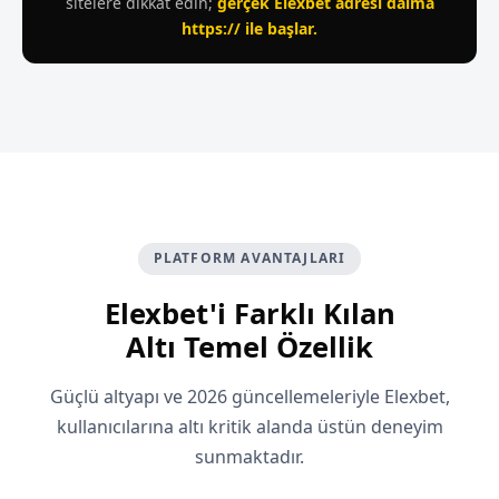
sitelere dikkat edin;
gerçek Elexbet adresi daima
https:// ile başlar.
PLATFORM AVANTAJLARI
Elexbet'i Farklı Kılan
Altı Temel Özellik
Güçlü altyapı ve 2026 güncellemeleriyle Elexbet,
kullanıcılarına altı kritik alanda üstün deneyim
sunmaktadır.