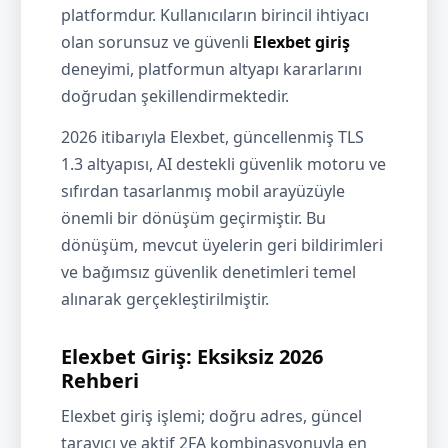
platformdur. Kullanıcıların birincil ihtiyacı
olan sorunsuz ve güvenli
Elexbet giriş
deneyimi, platformun altyapı kararlarını
doğrudan şekillendirmektedir.
2026 itibarıyla Elexbet, güncellenmiş TLS
1.3 altyapısı, AI destekli güvenlik motoru ve
sıfırdan tasarlanmış mobil arayüzüyle
önemli bir dönüşüm geçirmiştir. Bu
dönüşüm, mevcut üyelerin geri bildirimleri
ve bağımsız güvenlik denetimleri temel
alınarak gerçekleştirilmiştir.
Elexbet Giriş: Eksiksiz 2026
Rehberi
Elexbet giriş işlemi; doğru adres, güncel
tarayıcı ve aktif 2FA kombinasyonuyla en