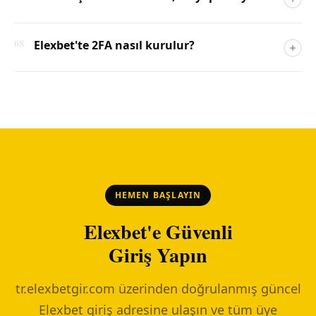
tüm özelliklere erişebilirsiniz.
adres üzerinden Kayıt Ol butonuna tıklayın, formu
doldurun ve e-posta veya SMS doğrulamasını
tamamlayın. Hesabınız hemen aktif olur ve hoş geldin
Elexbet giriş ekranındaki "Şifremi Unuttum"
08
Elexbet'te 2FA nasıl kurulur?
avantajlarına anında kavuşursunuz.
bağlantısına tıklayın. Üyelik e-posta adresinize
sıfırlama bağlantısı gönderilecektir. Bağlantı 15 dakika
geçerlidir. E-posta gelmezse spam klasörünüzü
Elexbet hesabınıza giriş yapın, sağ üstteki profil
kontrol edin; sorun devam ederse Elexbet canlı
menüsünden Güvenlik Ayarları'na gidin ve İki Faktörlü
desteğe başvurun.
Doğrulama seçeneğini aktif hale getirin. SMS veya
authenticator uygulama seçeneklerinden birini tercih
edin. SMS'e kıyasla authenticator uygulaması (Google,
Microsoft) SIM swap saldırılarına karşı çok daha
güvenlidir.
HEMEN BAŞLAYIN
Elexbet'e Güvenli
Giriş Yapın
tr.elexbetgir.com üzerinden doğrulanmış güncel
Elexbet giriş adresine ulaşın ve tüm üye