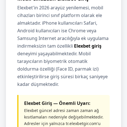
Elexbet'in 2026 arayüz yenilemesi, mobil
cihazları birinci sınıf platform olarak ele
almaktadır. iPhone kullanıcıları Safari,
Android kullanıcıları ise Chrome veya
Samsung Internet aracılığıyla ek uygulama
indirmeksizin tam özellikli
Elexbet giriş
deneyimi yaşayabilmektedir. Mobil
tarayıcıların biyometrik otomatik
doldurma özelliği (Face ID, parmak izi)
etkinleştirilirse giriş süresi birkaç saniyeye
kadar düşmektedir.
Elexbet Giriş — Önemli Uyarı:
Elexbet güncel adresi zaman zaman ağ
kısıtlamaları nedeniyle değişebilmektedir.
Adresler için yalnızca tr.elexbetgir.com'u