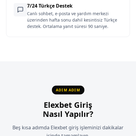
7/24 Türkçe Destek
Canlı sohbet, e-posta ve yardım merkezi
üzerinden hafta sonu dahil kesintisiz Türkçe
destek. Ortalama yanıt süresi 90 saniye.
ADIM ADIM
Elexbet Giriş
Nasıl Yapılır?
Beş kısa adımda Elexbet giriş işleminizi dakikalar
içinde tamamlayın.