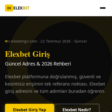
ELEX
BET
EX
tr.elexbetgir.com · 22 Temmuz 2026 · Güncel
Elexbet Giriş
Güncel Adres & 2026 Rehberi
Elexbet platformuna doğrulanmış, güvenli ve
kesintisiz erişimin tek referans noktası. Elexbet
giriş adresini ve tüm adımları buradan öğrenin.
Elexbet Giriş Yap
Elexbet Nedir?