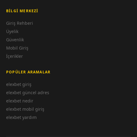
BILGI MERKEZI
Giriş Rehberi
Üyelik
Güvenlik
Mobil Giriş
İçerikler
POPÜLER ARAMALAR
elexbet giriş
elexbet güncel adres
elexbet nedir
elexbet mobil giriş
elexbet yardım