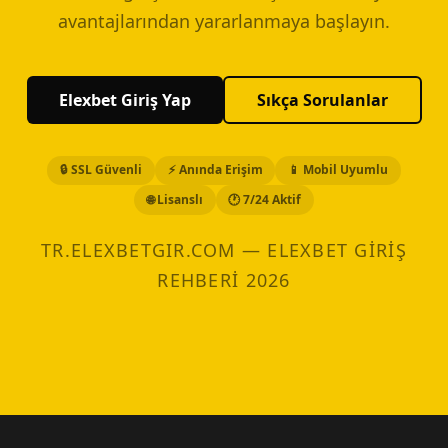
avantajlarından yararlanmaya başlayın.
Elexbet Giriş Yap
Sıkça Sorulanlar
🔒 SSL Güvenli
⚡ Anında Erişim
📱 Mobil Uyumlu
🌐 Lisanslı
🕐 7/24 Aktif
TR.ELEXBETGIR.COM — ELEXBET GİRİŞ
REHBERİ 2026