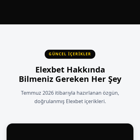
GÜNCEL İÇERIKLER
Elexbet Hakkında
Bilmeniz Gereken Her Şey
Temmuz 2026 itibarıyla hazırlanan özgün,
doğrulanmış Elexbet içerikleri.