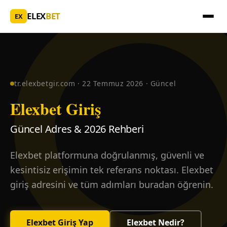
ELEX
BET
EX
tr.elexbetgir.com · 22 Temmuz 2026 · Güncel
Elexbet Giriş
Güncel Adres & 2026 Rehberi
Elexbet platformuna doğrulanmış, güvenli ve
kesintisiz erişimin tek referans noktası. Elexbet
giriş adresini ve tüm adımları buradan öğrenin.
Elexbet Giriş Yap
Elexbet Nedir?