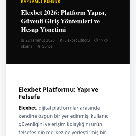
KAPSAMLI REHBER
Elexbet 2026: Platform Yapısı,
Güvenli Giriş Yöntemleri ve
Hesap Yönetimi
📅 22 Temmuz 2026 · ✍ Elexbet Editörü · ⏱ 11 dk
okuma · 🔄 Güncel
Elexbet Platformu: Yapı ve
Felsefe
Elexbet
, dijital platformlar arasında
kendine özgün bir yer edinmiş, kullanıcı
güvenliğini ve erişim kolaylığını ürün
felsefesinin merkezine yerleştirmiş bir