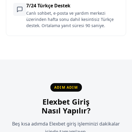
7/24 Türkçe Destek
Canlı sohbet, e-posta ve yardım merkezi
üzerinden hafta sonu dahil kesintisiz Türkçe
destek. Ortalama yanıt süresi 90 saniye.
ADIM ADIM
Elexbet Giriş
Nasıl Yapılır?
Beş kısa adımda Elexbet giriş işleminizi dakikalar
içinde tamamlayın.