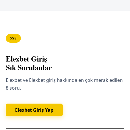
SSS
Elexbet Giriş
Sık Sorulanlar
Elexbet ve Elexbet giriş hakkında en çok merak edilen
8 soru.
Elexbet Giriş Yap