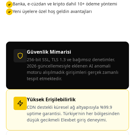
Banka, e-cüzdan ve kripto dahil 10+ ödeme yöntemi
✓
Yeni üyelere özel hoş geldin avantajları
✓
Güvenlik Mimarisi
256-bit SSL, TLS 1.3 ve bağımsız denetimler.
2026 güncellemesiyle eklenen AI anomali
motoru alışılmadık girişimleri gerçek zamanlı
tespit etmektedir.
Yüksek Erişilebilirlik
CDN destekli küresel ağ altyapısıyla %99.9
uptime garantisi. Türkiye'nin her bölgesinden
düşük gecikmeli Elexbet giriş deneyimi.