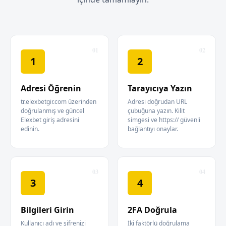
1
2
Adresi Öğrenin
Tarayıcıya Yazın
tr.elexbetgir.com üzerinden
Adresi doğrudan URL
doğrulanmış ve güncel
çubuğuna yazın. Kilit
Elexbet giriş adresini
simgesi ve https:// güvenli
edinin.
bağlantıyı onaylar.
3
4
Bilgileri Girin
2FA Doğrula
Kullanıcı adı ve şifrenizi
İki faktörlü doğrulama