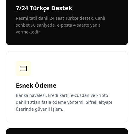
7/24 Türkçe Destek
Resmi tatil dahil 24 saat Türkçe destek. Canlı
sohbet 90 saniyede, e-posta 4 saatte yanıt
vermektedir.
Esnek Ödeme
Banka havalesi, kredi kartı, e-cüzdan ve kripto
dahil 10'dan fazla ödeme yöntemi. Şifreli altyapı
üzerinde güvenli işlem.