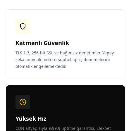
Katmanlı Güvenlik
TLS 1.3, 256-bit SSL ve bağımsız denetimler. Yapay
zeka anomali motoru şüpheli giriş denemelerini
otomatik engellemektedir.
Yüksek Hız
CDN altyapısıyla %99.9 uptime garantisi. Elexbet