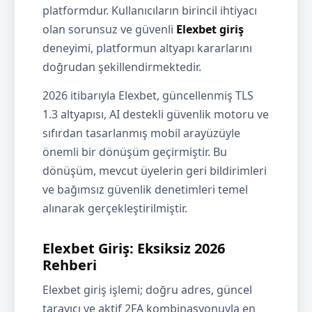
platformdur. Kullanıcıların birincil ihtiyacı
olan sorunsuz ve güvenli
Elexbet giriş
deneyimi, platformun altyapı kararlarını
doğrudan şekillendirmektedir.
2026 itibarıyla Elexbet, güncellenmiş TLS
1.3 altyapısı, AI destekli güvenlik motoru ve
sıfırdan tasarlanmış mobil arayüzüyle
önemli bir dönüşüm geçirmiştir. Bu
dönüşüm, mevcut üyelerin geri bildirimleri
ve bağımsız güvenlik denetimleri temel
alınarak gerçekleştirilmiştir.
Elexbet Giriş: Eksiksiz 2026
Rehberi
Elexbet giriş işlemi; doğru adres, güncel
tarayıcı ve aktif 2FA kombinasyonuyla en