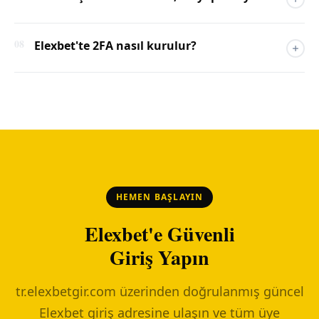
tüm özelliklere erişebilirsiniz.
adres üzerinden Kayıt Ol butonuna tıklayın, formu
doldurun ve e-posta veya SMS doğrulamasını
tamamlayın. Hesabınız hemen aktif olur ve hoş geldin
Elexbet giriş ekranındaki "Şifremi Unuttum"
08
Elexbet'te 2FA nasıl kurulur?
avantajlarına anında kavuşursunuz.
bağlantısına tıklayın. Üyelik e-posta adresinize
sıfırlama bağlantısı gönderilecektir. Bağlantı 15 dakika
geçerlidir. E-posta gelmezse spam klasörünüzü
Elexbet hesabınıza giriş yapın, sağ üstteki profil
kontrol edin; sorun devam ederse Elexbet canlı
menüsünden Güvenlik Ayarları'na gidin ve İki Faktörlü
desteğe başvurun.
Doğrulama seçeneğini aktif hale getirin. SMS veya
authenticator uygulama seçeneklerinden birini tercih
edin. SMS'e kıyasla authenticator uygulaması (Google,
Microsoft) SIM swap saldırılarına karşı çok daha
güvenlidir.
HEMEN BAŞLAYIN
Elexbet'e Güvenli
Giriş Yapın
tr.elexbetgir.com üzerinden doğrulanmış güncel
Elexbet giriş adresine ulaşın ve tüm üye