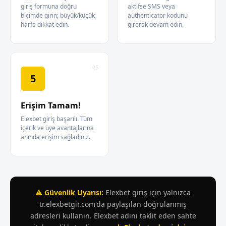
giriş formuna doğru
aktifse SMS veya
biçimde girin; büyük/küçük
authenticator kodunu
harfe dikkat edin.
girerek devam edin.
5
Erişim Tamam!
Elexbet giriş başarılı. Tüm
içerik ve üye avantajlarına
anında erişim sağladınız.
⚠ Güvenlik Uyarısı:
Elexbet giriş için yalnızca
tr.elexbetgir.com'da paylaşılan doğrulanmış
adresleri kullanın. Elexbet adını taklit eden sahte