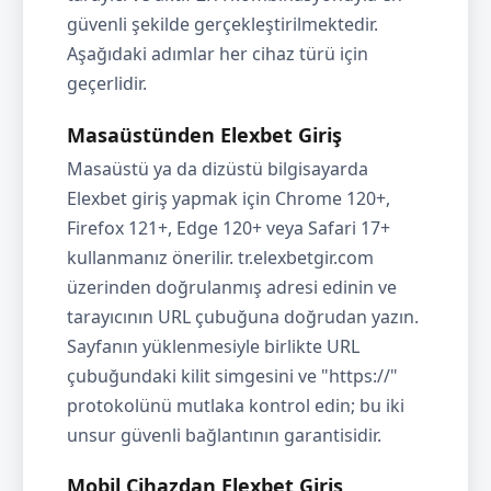
güvenli şekilde gerçekleştirilmektedir.
Aşağıdaki adımlar her cihaz türü için
geçerlidir.
Masaüstünden Elexbet Giriş
Masaüstü ya da dizüstü bilgisayarda
Elexbet giriş yapmak için Chrome 120+,
Firefox 121+, Edge 120+ veya Safari 17+
kullanmanız önerilir. tr.elexbetgir.com
üzerinden doğrulanmış adresi edinin ve
tarayıcının URL çubuğuna doğrudan yazın.
Sayfanın yüklenmesiyle birlikte URL
çubuğundaki kilit simgesini ve "https://"
protokolünü mutlaka kontrol edin; bu iki
unsur güvenli bağlantının garantisidir.
Mobil Cihazdan Elexbet Giriş