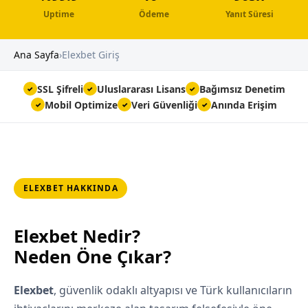
Uptime
Ödeme
Yanıt Süresi
Ana Sayfa
›
Elexbet Giriş
SSL Şifreli
Uluslararası Lisans
Bağımsız Denetim
✓
✓
✓
Mobil Optimize
Veri Güvenliği
Anında Erişim
✓
✓
✓
ELEXBET HAKKINDA
Elexbet Nedir?
Neden Öne Çıkar?
Elexbet
, güvenlik odaklı altyapısı ve Türk kullanıcıların