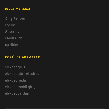
BILGI MERKEZI
Giriş Rehberi
Üyelik
Güvenlik
Mobil Giriş
İçerikler
POPÜLER ARAMALAR
elexbet giriş
elexbet güncel adres
elexbet nedir
elexbet mobil giriş
elexbet yardım