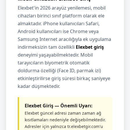
Elexbet'in 2026 arayüz yenilemesi, mobil
cihazları birinci sınıf platform olarak ele
almaktadır. iPhone kullanıcıları Safari,
Android kullanıcıları ise Chrome veya
Samsung Internet aracılığıyla ek uygulama
indirmeksizin tam özellikli
Elexbet giriş
deneyimi yaşayabilmektedir. Mobil
tarayıcıların biyometrik otomatik
doldurma özelliği (Face ID, parmak izi)
etkinleştirilirse giriş süresi birkaç saniyeye
kadar düşmektedir.
Elexbet Giriş — Önemli Uyarı:
Elexbet güncel adresi zaman zaman ağ
kısıtlamaları nedeniyle değişebilmektedir.
Adresler için yalnızca tr.elexbetgir.com'u