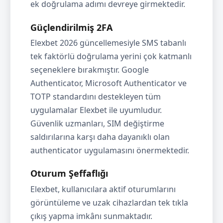
ek doğrulama adımı devreye girmektedir.
Güçlendirilmiş 2FA
Elexbet 2026 güncellemesiyle SMS tabanlı
tek faktörlü doğrulama yerini çok katmanlı
seçeneklere bırakmıştır. Google
Authenticator, Microsoft Authenticator ve
TOTP standardını destekleyen tüm
uygulamalar Elexbet ile uyumludur.
Güvenlik uzmanları, SIM değiştirme
saldırılarına karşı daha dayanıklı olan
authenticator uygulamasını önermektedir.
Oturum Şeffaflığı
Elexbet, kullanıcılara aktif oturumlarını
görüntüleme ve uzak cihazlardan tek tıkla
çıkış yapma imkânı sunmaktadır.