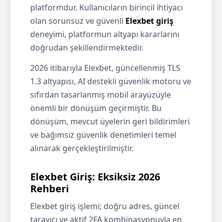
platformdur. Kullanıcıların birincil ihtiyacı
olan sorunsuz ve güvenli
Elexbet giriş
deneyimi, platformun altyapı kararlarını
doğrudan şekillendirmektedir.
2026 itibarıyla Elexbet, güncellenmiş TLS
1.3 altyapısı, AI destekli güvenlik motoru ve
sıfırdan tasarlanmış mobil arayüzüyle
önemli bir dönüşüm geçirmiştir. Bu
dönüşüm, mevcut üyelerin geri bildirimleri
ve bağımsız güvenlik denetimleri temel
alınarak gerçekleştirilmiştir.
Elexbet Giriş: Eksiksiz 2026
Rehberi
Elexbet giriş işlemi; doğru adres, güncel
tarayıcı ve aktif 2FA kombinasyonuyla en