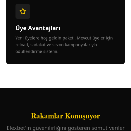
Üye Avantajları
Yeni üyelere hoş geldin paketi. Mevcut üyeler için
reload, sadakat ve sezon kampanyalarıyla
ödüllendirme sistemi.
Rakamlar Konuşuyor
Elexbet'in güvenilirliğini gösteren somut veriler