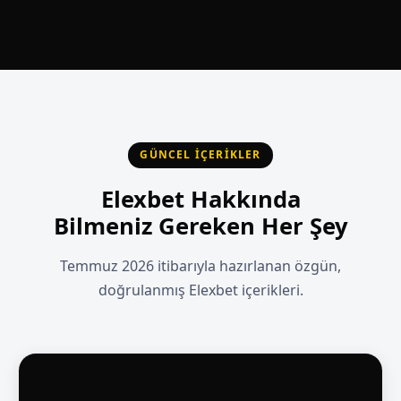
GÜNCEL İÇERIKLER
Elexbet Hakkında
Bilmeniz Gereken Her Şey
Temmuz 2026 itibarıyla hazırlanan özgün,
doğrulanmış Elexbet içerikleri.