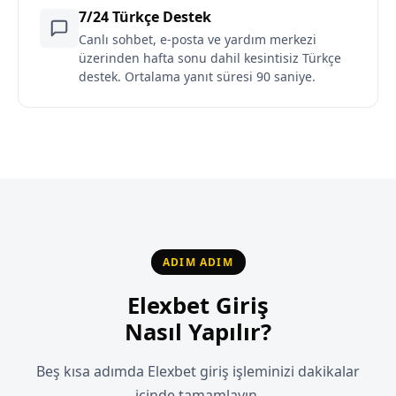
7/24 Türkçe Destek
Canlı sohbet, e-posta ve yardım merkezi
üzerinden hafta sonu dahil kesintisiz Türkçe
destek. Ortalama yanıt süresi 90 saniye.
ADIM ADIM
Elexbet Giriş
Nasıl Yapılır?
Beş kısa adımda Elexbet giriş işleminizi dakikalar
içinde tamamlayın.