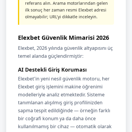
referans alın. Arama motorlarından gelen
ilk sonuç her zaman resmi Elexbet adresi
olmayabilir; URL'yi dikkatle inceleyin.
Elexbet Güvenlik Mimarisi 2026
Elexbet, 2026 yılında güvenlik altyapısını üç
temel alanda güçlendirmiştir:
AI Destekli Giriş Koruması
Elexbet'in yeni nesil güvenlik motoru, her
Elexbet giriş işlemini makine öğrenimi
modelleriyle analiz etmektedir. Sisteme
tanımlanan alışılmış giriş profilinizden
sapma tespit edildiğinde — örneğin farklı
bir coğrafi konum ya da daha önce
kullanılmamış bir cihaz — otomatik olarak