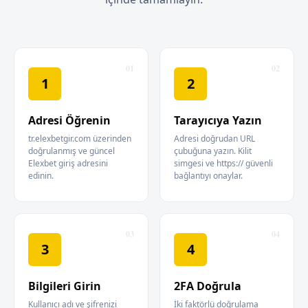
1
2
Adresi Öğrenin
Tarayıcıya Yazın
tr.elexbetgir.com üzerinden
Adresi doğrudan URL
doğrulanmış ve güncel
çubuğuna yazın. Kilit
Elexbet giriş adresini
simgesi ve https:// güvenli
edinin.
bağlantıyı onaylar.
3
4
Bilgileri Girin
2FA Doğrula
Kullanıcı adı ve şifrenizi
İki faktörlü doğrulama