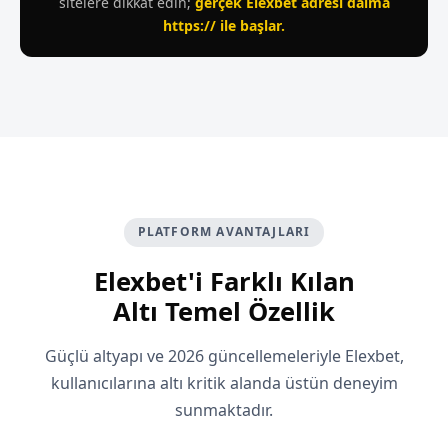
sitelere dikkat edin;
gerçek Elexbet adresi daima
https:// ile başlar.
PLATFORM AVANTAJLARI
Elexbet'i Farklı Kılan
Altı Temel Özellik
Güçlü altyapı ve 2026 güncellemeleriyle Elexbet,
kullanıcılarına altı kritik alanda üstün deneyim
sunmaktadır.