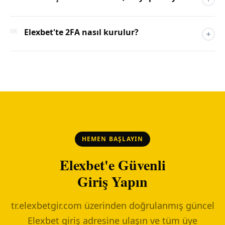
tüm özelliklere erişebilirsiniz.
adres üzerinden Kayıt Ol butonuna tıklayın, formu
doldurun ve e-posta veya SMS doğrulamasını
tamamlayın. Hesabınız hemen aktif olur ve hoş geldin
Elexbet giriş ekranındaki "Şifremi Unuttum"
08
Elexbet'te 2FA nasıl kurulur?
avantajlarına anında kavuşursunuz.
bağlantısına tıklayın. Üyelik e-posta adresinize
sıfırlama bağlantısı gönderilecektir. Bağlantı 15 dakika
geçerlidir. E-posta gelmezse spam klasörünüzü
Elexbet hesabınıza giriş yapın, sağ üstteki profil
kontrol edin; sorun devam ederse Elexbet canlı
menüsünden Güvenlik Ayarları'na gidin ve İki Faktörlü
desteğe başvurun.
Doğrulama seçeneğini aktif hale getirin. SMS veya
authenticator uygulama seçeneklerinden birini tercih
edin. SMS'e kıyasla authenticator uygulaması (Google,
Microsoft) SIM swap saldırılarına karşı çok daha
güvenlidir.
HEMEN BAŞLAYIN
Elexbet'e Güvenli
Giriş Yapın
tr.elexbetgir.com üzerinden doğrulanmış güncel
Elexbet giriş adresine ulaşın ve tüm üye