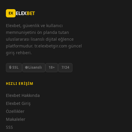
ELEX
BET
EX
Elexbet, güvenlik ve kullanıcı
memnuniyetini ön planda tutan
uluslararası lisanslı dijital eğlence
platformudur. tr.elexbetgir.com güncel
giriş rehberi.
🔒 SSL
🌐 Lisanslı
18+
7/24
HIZLI ERIŞIM
Elexbet Hakkında
Elexbet Giriş
Özellikler
Makaleler
SSS