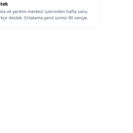
stek
osta ve yardım merkezi üzerinden hafta sonu
ürkçe destek. Ortalama yanıt süresi 90 saniye.