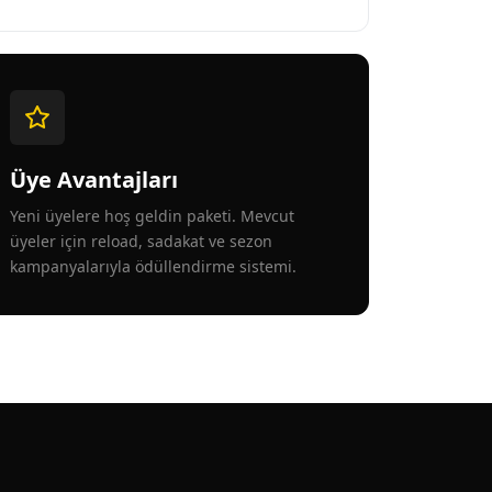
Üye Avantajları
Yeni üyelere hoş geldin paketi. Mevcut
üyeler için reload, sadakat ve sezon
kampanyalarıyla ödüllendirme sistemi.