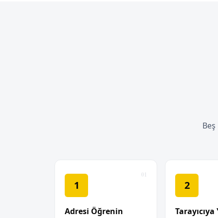
Beş 
1
2
Adresi Öğrenin
Tarayıcıya