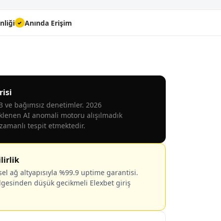
nliği
Anında Erişim
✓
isi
.3 ve bağımsız denetimler. 2026
klenen AI anomali motoru alışılmadık
 zamanlı tespit etmektedir.
lirlik
el ağ altyapısıyla %99.9 uptime garantisi.
lgesinden düşük gecikmeli Elexbet giriş