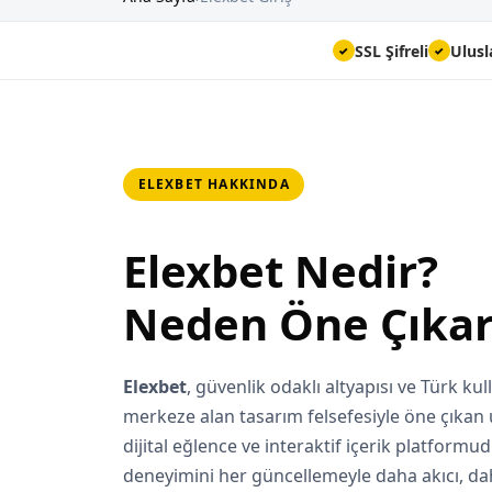
SSL Şifreli
Ulusl
✓
✓
ELEXBET HAKKINDA
Elexbet Nedir?
Neden Öne Çıkar
Elexbet
, güvenlik odaklı altyapısı ve Türk kull
merkeze alan tasarım felsefesiyle öne çıkan ul
dijital eğlence ve interaktif içerik platformud
deneyimini her güncellemeyle daha akıcı, dah