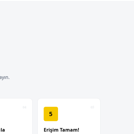
ayın.
5
la
Erişim Tamam!