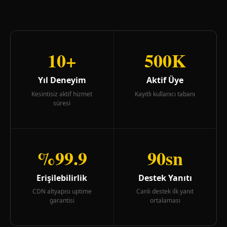
10+
500K
Yıl Deneyim
Aktif Üye
Kesintisiz aktif hizmet
Kayıtlı kullanıcı tabanı
süresi
%99.9
90sn
Erişilebilirlik
Destek Yanıtı
CDN altyapısı uptime
Canlı destek ilk yanıt
garantisi
ortalaması