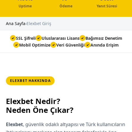
Uptime
Ödeme
Yanıt Süresi
Ana Sayfa
›
Elexbet Giriş
SSL Şifreli
Uluslararası Lisans
Bağımsız Denetim
✓
✓
✓
Mobil Optimize
Veri Güvenliği
Anında Erişim
✓
✓
✓
ELEXBET HAKKINDA
Elexbet Nedir?
Neden Öne Çıkar?
Elexbet
, güvenlik odaklı altyapısı ve Türk kullanıcıların