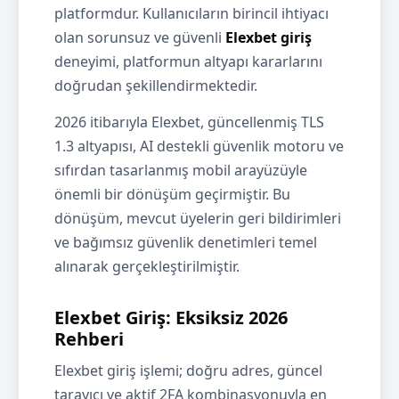
platformdur. Kullanıcıların birincil ihtiyacı
olan sorunsuz ve güvenli
Elexbet giriş
deneyimi, platformun altyapı kararlarını
doğrudan şekillendirmektedir.
2026 itibarıyla Elexbet, güncellenmiş TLS
1.3 altyapısı, AI destekli güvenlik motoru ve
sıfırdan tasarlanmış mobil arayüzüyle
önemli bir dönüşüm geçirmiştir. Bu
dönüşüm, mevcut üyelerin geri bildirimleri
ve bağımsız güvenlik denetimleri temel
alınarak gerçekleştirilmiştir.
Elexbet Giriş: Eksiksiz 2026
Rehberi
Elexbet giriş işlemi; doğru adres, güncel
tarayıcı ve aktif 2FA kombinasyonuyla en