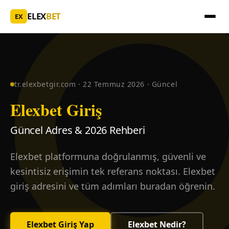
ELEX
BET
EX
tr.elexbetgir.com · 22 Temmuz 2026 · Güncel
Elexbet Giriş
Güncel Adres & 2026 Rehberi
Elexbet platformuna doğrulanmış, güvenli ve
kesintisiz erişimin tek referans noktası. Elexbet
giriş adresini ve tüm adımları buradan öğrenin.
Elexbet Giriş Yap
Elexbet Nedir?