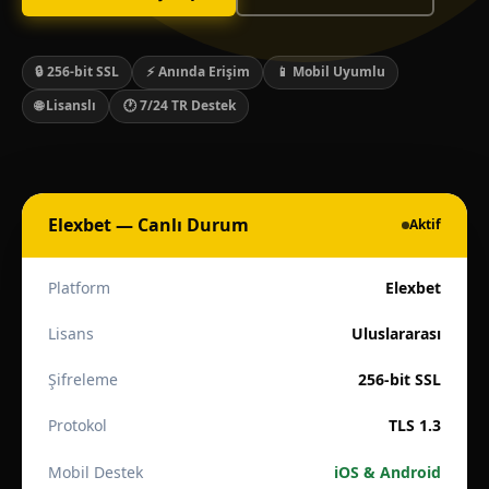
🔒 256-bit SSL
⚡ Anında Erişim
📱 Mobil Uyumlu
🌐 Lisanslı
🕐 7/24 TR Destek
Elexbet — Canlı Durum
Aktif
Platform
Elexbet
Lisans
Uluslararası
Şifreleme
256-bit SSL
Protokol
TLS 1.3
Mobil Destek
iOS & Android