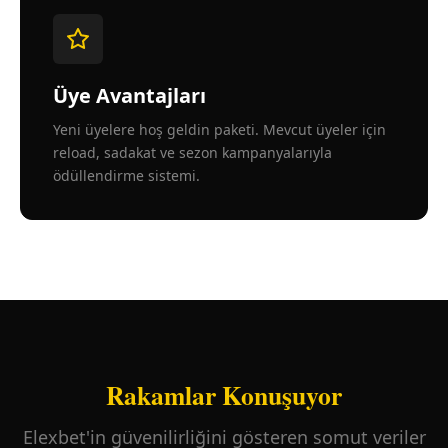
Üye Avantajları
Yeni üyelere hoş geldin paketi. Mevcut üyeler için
reload, sadakat ve sezon kampanyalarıyla
ödüllendirme sistemi.
Rakamlar Konuşuyor
Elexbet'in güvenilirliğini gösteren somut veriler