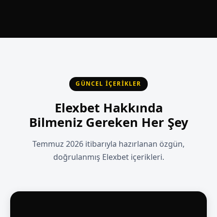
GÜNCEL İÇERIKLER
Elexbet Hakkında
Bilmeniz Gereken Her Şey
Temmuz 2026 itibarıyla hazırlanan özgün,
doğrulanmış Elexbet içerikleri.