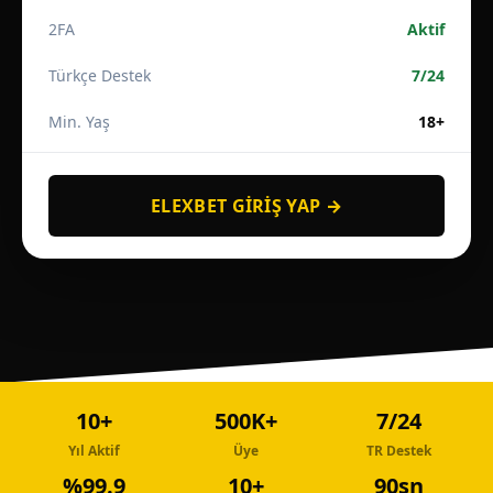
2FA
Aktif
Türkçe Destek
7/24
Min. Yaş
18+
ELEXBET GİRİŞ YAP →
10+
500K+
7/24
Yıl Aktif
Üye
TR Destek
%99.9
10+
90sn