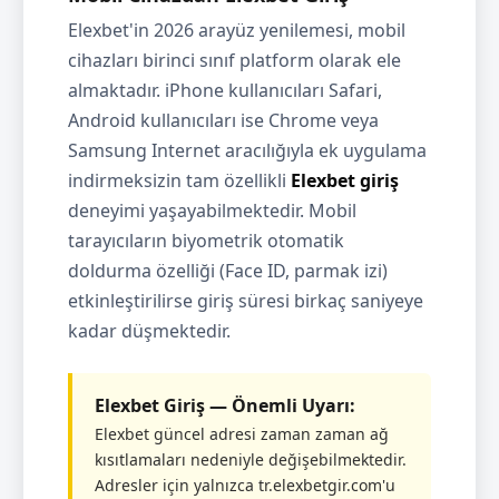
Elexbet'in 2026 arayüz yenilemesi, mobil
cihazları birinci sınıf platform olarak ele
almaktadır. iPhone kullanıcıları Safari,
Android kullanıcıları ise Chrome veya
Samsung Internet aracılığıyla ek uygulama
indirmeksizin tam özellikli
Elexbet giriş
deneyimi yaşayabilmektedir. Mobil
tarayıcıların biyometrik otomatik
doldurma özelliği (Face ID, parmak izi)
etkinleştirilirse giriş süresi birkaç saniyeye
kadar düşmektedir.
Elexbet Giriş — Önemli Uyarı:
Elexbet güncel adresi zaman zaman ağ
kısıtlamaları nedeniyle değişebilmektedir.
Adresler için yalnızca tr.elexbetgir.com'u