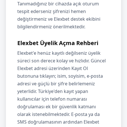
Tanımadığınız bir cihazda açık oturum
tespit ederseniz şifrenizi hemen
değiştirmeniz ve Elexbet destek ekibini
bilgilendirmeniz önerilmektedir.
Elexbet Üyelik Açma Rehberi
Elexbet'e henüz kayıtlı değilseniz üyelik
süreci son derece kolay ve hızlıdır. Güncel
Elexbet adresi üzerinden Kayıt Ol
butonuna tıklayın; isim, soyisim, e-posta
adresi ve güçlü bir şifre belirlemeniz
yeterlidir. Türkiye'den kayıt yapan
kullanıcılar için telefon numarası
doğrulaması ek bir güvenlik katmanı
olarak istenebilmektedir. E-posta ya da
SMS doğrulamasının ardından Elexbet