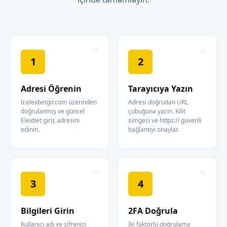
1
2
Adresi Öğrenin
Tarayıcıya Yazın
tr.elexbetgir.com üzerinden
Adresi doğrudan URL
doğrulanmış ve güncel
çubuğuna yazın. Kilit
Elexbet giriş adresini
simgesi ve https:// güvenli
edinin.
bağlantıyı onaylar.
3
4
Bilgileri Girin
2FA Doğrula
Kullanıcı adı ve şifrenizi
İki faktörlü doğrulama