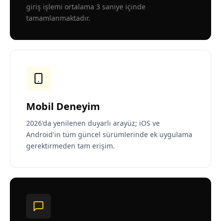
giriş işlemi ortalama 3 saniye içinde
tamamlanmaktadır.
Mobil Deneyim
2026'da yenilenen duyarlı arayüz; iOS ve
Android'in tüm güncel sürümlerinde ek uygulama
gerektirmeden tam erişim.