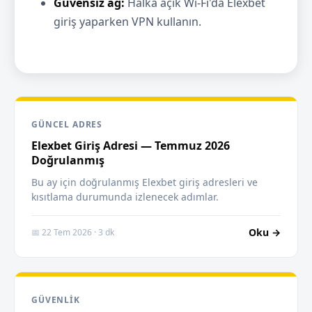
Güvensiz ağ:
Halka açık Wi-Fi'da Elexbet
giriş yaparken VPN kullanın.
GÜNCEL ADRES
Elexbet Giriş Adresi — Temmuz 2026
Doğrulanmış
Bu ay için doğrulanmış Elexbet giriş adresleri ve
kısıtlama durumunda izlenecek adımlar.
Oku →
📅 22 Tem 2026 · 3 dk
GÜVENLIK