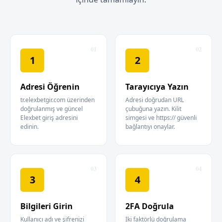
1
2
Adresi Öğrenin
Tarayıcıya Yazın
tr.elexbetgir.com üzerinden
Adresi doğrudan URL
doğrulanmış ve güncel
çubuğuna yazın. Kilit
Elexbet giriş adresini
simgesi ve https:// güvenli
edinin.
bağlantıyı onaylar.
3
4
Bilgileri Girin
2FA Doğrula
Kullanıcı adı ve şifrenizi
İki faktörlü doğrulama