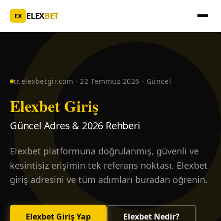
ELEX
BET
EX
tr.elexbetgir.com · 22 Temmuz 2026 · Güncel
Elexbet Giriş
Güncel Adres & 2026 Rehberi
Elexbet platformuna doğrulanmış, güvenli ve
kesintisiz erişimin tek referans noktası. Elexbet
giriş adresini ve tüm adımları buradan öğrenin.
Elexbet Giriş Yap
Elexbet Nedir?