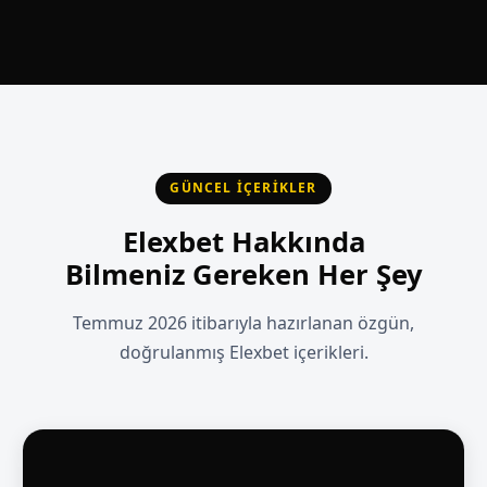
GÜNCEL İÇERIKLER
Elexbet Hakkında
Bilmeniz Gereken Her Şey
Temmuz 2026 itibarıyla hazırlanan özgün,
doğrulanmış Elexbet içerikleri.