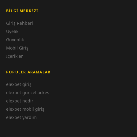
BILGI MERKEZI
Giriş Rehberi
Üyelik
Güvenlik
Mobil Giriş
İçerikler
POPÜLER ARAMALAR
elexbet giriş
elexbet güncel adres
elexbet nedir
elexbet mobil giriş
elexbet yardım