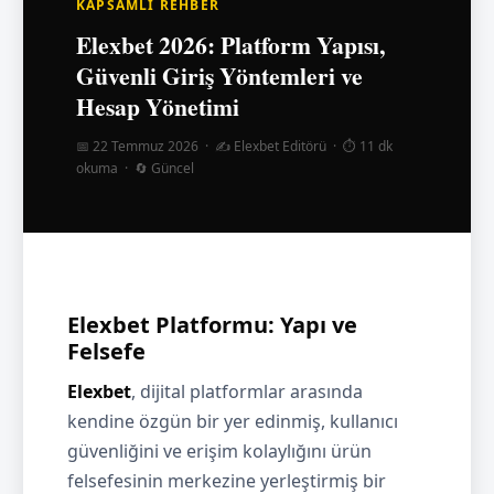
KAPSAMLI REHBER
Elexbet 2026: Platform Yapısı,
Güvenli Giriş Yöntemleri ve
Hesap Yönetimi
📅 22 Temmuz 2026 · ✍ Elexbet Editörü · ⏱ 11 dk
okuma · 🔄 Güncel
Elexbet Platformu: Yapı ve
Felsefe
Elexbet
, dijital platformlar arasında
kendine özgün bir yer edinmiş, kullanıcı
güvenliğini ve erişim kolaylığını ürün
felsefesinin merkezine yerleştirmiş bir