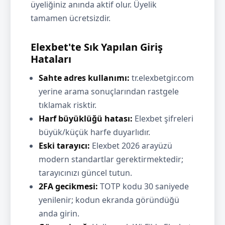
üyeliğiniz anında aktif olur. Üyelik
tamamen ücretsizdir.
Elexbet'te Sık Yapılan Giriş
Hataları
Sahte adres kullanımı:
tr.elexbetgir.com
yerine arama sonuçlarından rastgele
tıklamak risktir.
Harf büyüklüğü hatası:
Elexbet şifreleri
büyük/küçük harfe duyarlıdır.
Eski tarayıcı:
Elexbet 2026 arayüzü
modern standartlar gerektirmektedir;
tarayıcınızı güncel tutun.
2FA gecikmesi:
TOTP kodu 30 saniyede
yenilenir; kodun ekranda göründüğü
anda girin.