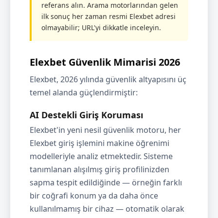
referans alın. Arama motorlarından gelen
ilk sonuç her zaman resmi Elexbet adresi
olmayabilir; URL'yi dikkatle inceleyin.
Elexbet Güvenlik Mimarisi 2026
Elexbet, 2026 yılında güvenlik altyapısını üç
temel alanda güçlendirmiştir:
AI Destekli Giriş Koruması
Elexbet'in yeni nesil güvenlik motoru, her
Elexbet giriş işlemini makine öğrenimi
modelleriyle analiz etmektedir. Sisteme
tanımlanan alışılmış giriş profilinizden
sapma tespit edildiğinde — örneğin farklı
bir coğrafi konum ya da daha önce
kullanılmamış bir cihaz — otomatik olarak