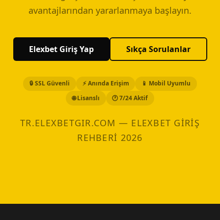
avantajlarından yararlanmaya başlayın.
Elexbet Giriş Yap
Sıkça Sorulanlar
🔒 SSL Güvenli
⚡ Anında Erişim
📱 Mobil Uyumlu
🌐 Lisanslı
🕐 7/24 Aktif
TR.ELEXBETGIR.COM — ELEXBET GİRİŞ
REHBERİ 2026