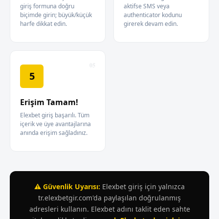
giriş formuna doğru
aktifse SMS veya
biçimde girin; büyük/küçük
authenticator kodunu
harfe dikkat edin.
girerek devam edin.
5
Erişim Tamam!
Elexbet giriş başarılı. Tüm
içerik ve üye avantajlarına
anında erişim sağladınız.
⚠ Güvenlik Uyarısı:
Elexbet giriş için yalnızca
tr.elexbetgir.com'da paylaşılan doğrulanmış
adresleri kullanın. Elexbet adını taklit eden sahte