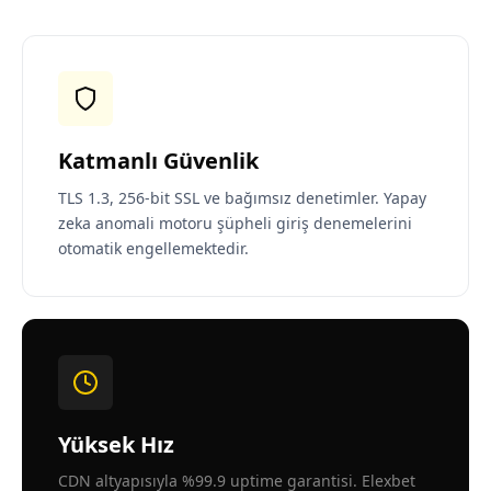
Katmanlı Güvenlik
TLS 1.3, 256-bit SSL ve bağımsız denetimler. Yapay
zeka anomali motoru şüpheli giriş denemelerini
otomatik engellemektedir.
Yüksek Hız
CDN altyapısıyla %99.9 uptime garantisi. Elexbet