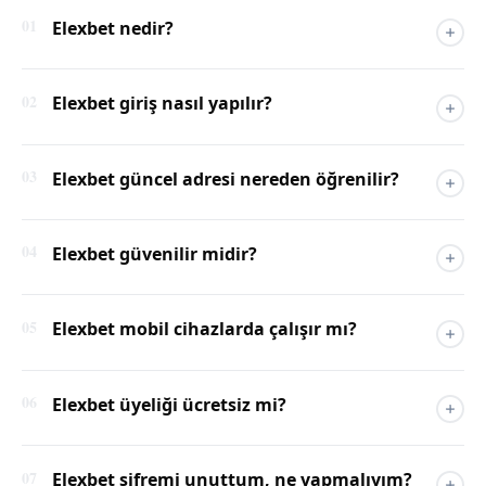
01
Elexbet nedir?
Elexbet, uluslararası lisans kapsamında faaliyet
02
Elexbet giriş nasıl yapılır?
gösteren, Türk kullanıcılara tam Türkçe arayüz ve 7/24
destek sunan dijital eğlence ve interaktif içerik
platformudur. Güvenlik odaklı altyapısı ve kesintisiz
tr.elexbetgir.com üzerinden doğrulanmış güncel
03
Elexbet güncel adresi nereden öğrenilir?
erişim altyapısıyla kullanıcı memnuniyetini öncelikli
Elexbet giriş adresini edinin. Adresi tarayıcınıza
hedef olarak benimseyen Elexbet, yıllar içinde güçlü
doğrudan yazın; URL'de kilit simgesi ve "https://"
bir üye tabanı oluşturmuştur.
olduğunu doğrulayın. Kullanıcı adı ve şifrenizi giriş
Elexbet güncel giriş adresi için tr.elexbetgir.com
04
Elexbet güvenilir midir?
formuna girin, Giriş butonuna tıklayın. 2FA aktifse
sayfasını düzenli olarak takip edin. Adres değişiklikleri
SMS ya da authenticator kodunuzu da girerek işlemi
anlık olarak güncellenmektedir. Arama motorlarından
tamamlayın.
ulaşılan sonuçlar her zaman resmi adres
Evet. Elexbet, uluslararası lisans çerçevesinde faaliyet
05
Elexbet mobil cihazlarda çalışır mı?
olmayabileceğinden, doğrulama için bu sayfayı
göstermekte olup bağımsız güvenlik denetimlerinden
kullanın ve adresi tarayıcınızda yer imi olarak
geçmektedir. 256-bit SSL şifreleme, TLS 1.3 protokolü
kaydedin.
ve yapay zeka destekli anomali tespiti, platformun
Evet. Elexbet'in 2026'da yenilenen duyarlı (responsive)
06
Elexbet üyeliği ücretsiz mi?
güvenlik standartlarını yüksek tutmaktadır.
arayüzü iOS ve Android'in tüm güncel sürümlerinde
sorunsuz çalışmaktadır. Ek uygulama indirmeye gerek
kalmadan mobil tarayıcıdan Elexbet giriş yapabilir,
Evet, Elexbet üyeliği tamamen ücretsizdir. Güncel
07
Elexbet şifremi unuttum, ne yapmalıyım?