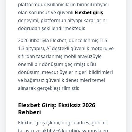
platformdur. Kullanıcıların birincil ihtiyacı
olan sorunsuz ve güvenli
Elexbet giriş
deneyimi, platformun altyapı kararlarını
doğrudan şekillendirmektedir.
2026 itibarıyla Elexbet, güncellenmiş TLS
1.3 altyapısı, AI destekli güvenlik motoru ve
sıfırdan tasarlanmış mobil arayüzüyle
önemli bir dönüşüm geçirmiştir. Bu
dönüşüm, mevcut üyelerin geri bildirimleri
ve bağımsız güvenlik denetimleri temel
alınarak gerçekleştirilmiştir.
Elexbet Giriş: Eksiksiz 2026
Rehberi
Elexbet giriş işlemi; doğru adres, güncel
tarayıcı ve aktif 2FA kombinasyonuyla en