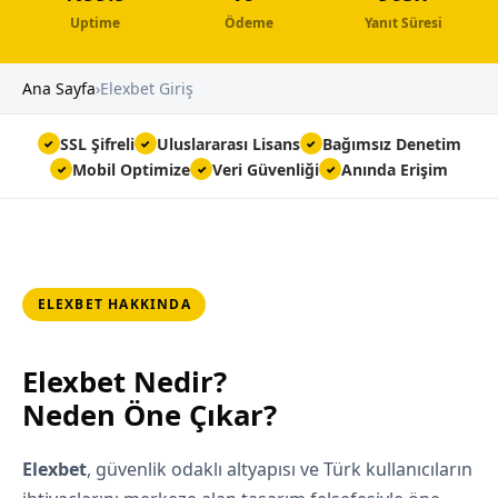
Uptime
Ödeme
Yanıt Süresi
Ana Sayfa
›
Elexbet Giriş
SSL Şifreli
Uluslararası Lisans
Bağımsız Denetim
✓
✓
✓
Mobil Optimize
Veri Güvenliği
Anında Erişim
✓
✓
✓
ELEXBET HAKKINDA
Elexbet Nedir?
Neden Öne Çıkar?
Elexbet
, güvenlik odaklı altyapısı ve Türk kullanıcıların