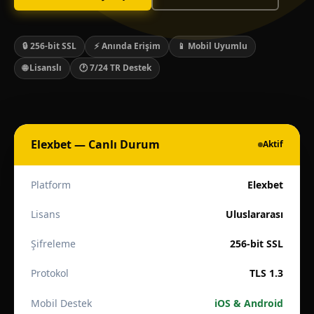
🔒 256-bit SSL
⚡ Anında Erişim
📱 Mobil Uyumlu
🌐 Lisanslı
🕐 7/24 TR Destek
Elexbet — Canlı Durum
Aktif
Platform
Elexbet
Lisans
Uluslararası
Şifreleme
256-bit SSL
Protokol
TLS 1.3
Mobil Destek
iOS & Android