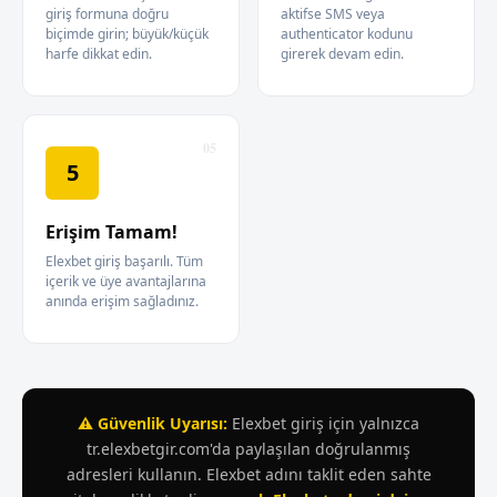
giriş formuna doğru
aktifse SMS veya
biçimde girin; büyük/küçük
authenticator kodunu
harfe dikkat edin.
girerek devam edin.
5
Erişim Tamam!
Elexbet giriş başarılı. Tüm
içerik ve üye avantajlarına
anında erişim sağladınız.
⚠ Güvenlik Uyarısı:
Elexbet giriş için yalnızca
tr.elexbetgir.com'da paylaşılan doğrulanmış
adresleri kullanın. Elexbet adını taklit eden sahte