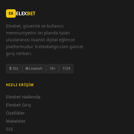
ELEX
BET
EX
Elexbet, güvenlik ve kullanıcı
memnuniyetini ön planda tutan
uluslararası lisanslı dijital eğlence
platformudur. tr.elexbetgir.com güncel
giriş rehberi.
🔒 SSL
🌐 Lisanslı
18+
7/24
HIZLI ERIŞIM
Elexbet Hakkında
Elexbet Giriş
Özellikler
Makaleler
SSS