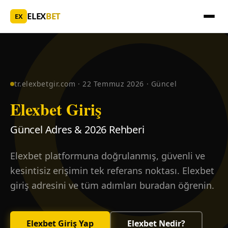
ELEX
BET
EX
tr.elexbetgir.com · 22 Temmuz 2026 · Güncel
Elexbet Giriş
Güncel Adres & 2026 Rehberi
Elexbet platformuna doğrulanmış, güvenli ve
kesintisiz erişimin tek referans noktası. Elexbet
giriş adresini ve tüm adımları buradan öğrenin.
Elexbet Giriş Yap
Elexbet Nedir?