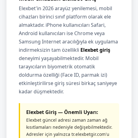
Elexbet'in 2026 arayüz yenilemesi, mobil
cihazları birinci sınıf platform olarak ele
almaktadır. iPhone kullanıcıları Safari,
Android kullanıcıları ise Chrome veya
Samsung Internet aracılığıyla ek uygulama
indirmeksizin tam özellikli
Elexbet giriş
deneyimi yaşayabilmektedir. Mobil
tarayıcıların biyometrik otomatik
doldurma özelliği (Face ID, parmak izi)
etkinleştirilirse giriş süresi birkaç saniyeye
kadar düşmektedir.
Elexbet Giriş — Önemli Uyarı:
Elexbet güncel adresi zaman zaman ağ
kısıtlamaları nedeniyle değişebilmektedir.
Adresler için yalnızca tr.elexbetgir.com'u