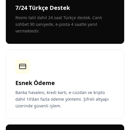
7/24 Türkçe Destek
Resmi tatil dahil 24 saat Türkçe destek. Canlı
sohbet 90 saniyede, e-posta 4 saatte yanıt
vermektedir.
Esnek Ödeme
Banka havalesi, kredi kartı, e-cüzdan ve kripto
dahil 10'dan fazla ödeme yöntemi. Şifreli altyapı
üzerinde güvenli işlem.