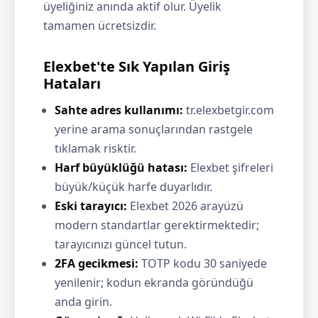
üyeliğiniz anında aktif olur. Üyelik
tamamen ücretsizdir.
Elexbet'te Sık Yapılan Giriş
Hataları
Sahte adres kullanımı:
tr.elexbetgir.com
yerine arama sonuçlarından rastgele
tıklamak risktir.
Harf büyüklüğü hatası:
Elexbet şifreleri
büyük/küçük harfe duyarlıdır.
Eski tarayıcı:
Elexbet 2026 arayüzü
modern standartlar gerektirmektedir;
tarayıcınızı güncel tutun.
2FA gecikmesi:
TOTP kodu 30 saniyede
yenilenir; kodun ekranda göründüğü
anda girin.