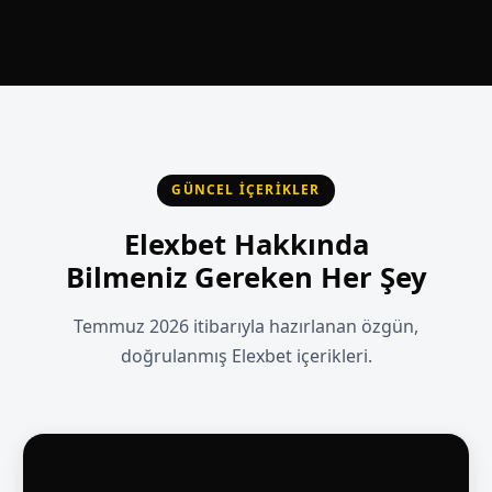
GÜNCEL İÇERIKLER
Elexbet Hakkında
Bilmeniz Gereken Her Şey
Temmuz 2026 itibarıyla hazırlanan özgün,
doğrulanmış Elexbet içerikleri.