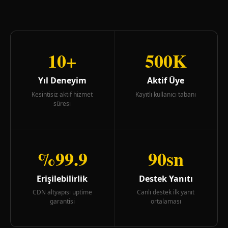
10+
500K
Yıl Deneyim
Aktif Üye
Kesintisiz aktif hizmet
Kayıtlı kullanıcı tabanı
süresi
%99.9
90sn
Erişilebilirlik
Destek Yanıtı
CDN altyapısı uptime
Canlı destek ilk yanıt
garantisi
ortalaması