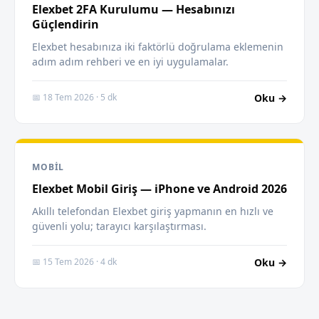
Elexbet 2FA Kurulumu — Hesabınızı
Güçlendirin
Elexbet hesabınıza iki faktörlü doğrulama eklemenin
adım adım rehberi ve en iyi uygulamalar.
Oku →
📅 18 Tem 2026 · 5 dk
MOBIL
Elexbet Mobil Giriş — iPhone ve Android 2026
Akıllı telefondan Elexbet giriş yapmanın en hızlı ve
güvenli yolu; tarayıcı karşılaştırması.
Oku →
📅 15 Tem 2026 · 4 dk