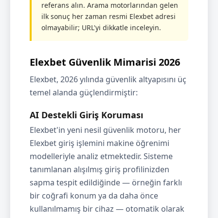
referans alın. Arama motorlarından gelen
ilk sonuç her zaman resmi Elexbet adresi
olmayabilir; URL'yi dikkatle inceleyin.
Elexbet Güvenlik Mimarisi 2026
Elexbet, 2026 yılında güvenlik altyapısını üç
temel alanda güçlendirmiştir:
AI Destekli Giriş Koruması
Elexbet'in yeni nesil güvenlik motoru, her
Elexbet giriş işlemini makine öğrenimi
modelleriyle analiz etmektedir. Sisteme
tanımlanan alışılmış giriş profilinizden
sapma tespit edildiğinde — örneğin farklı
bir coğrafi konum ya da daha önce
kullanılmamış bir cihaz — otomatik olarak