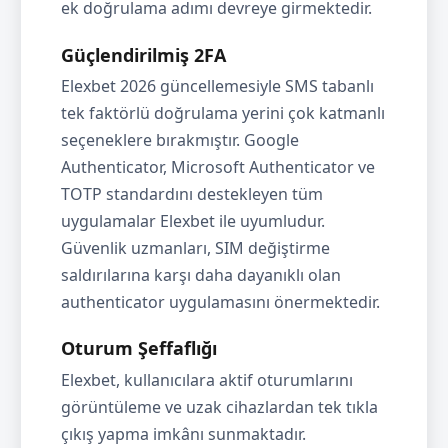
ek doğrulama adımı devreye girmektedir.
Güçlendirilmiş 2FA
Elexbet 2026 güncellemesiyle SMS tabanlı
tek faktörlü doğrulama yerini çok katmanlı
seçeneklere bırakmıştır. Google
Authenticator, Microsoft Authenticator ve
TOTP standardını destekleyen tüm
uygulamalar Elexbet ile uyumludur.
Güvenlik uzmanları, SIM değiştirme
saldırılarına karşı daha dayanıklı olan
authenticator uygulamasını önermektedir.
Oturum Şeffaflığı
Elexbet, kullanıcılara aktif oturumlarını
görüntüleme ve uzak cihazlardan tek tıkla
çıkış yapma imkânı sunmaktadır.