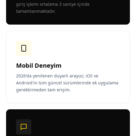
giriş işlemi ortalama 3 saniye içinde
tamamlanmaktadır.
Mobil Deneyim
2026'da yenilenen duyarlı arayüz; iOS ve
Android'in tüm güncel sürümlerinde ek uygulama
gerektirmeden tam erişim.