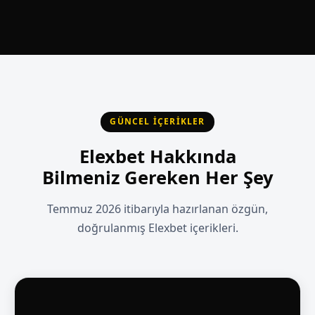
GÜNCEL İÇERIKLER
Elexbet Hakkında
Bilmeniz Gereken Her Şey
Temmuz 2026 itibarıyla hazırlanan özgün,
doğrulanmış Elexbet içerikleri.