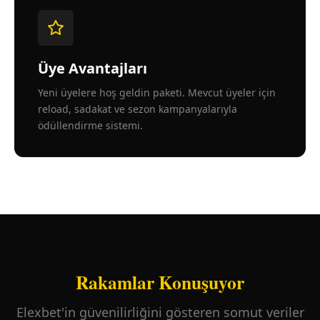
Üye Avantajları
Yeni üyelere hoş geldin paketi. Mevcut üyeler için
reload, sadakat ve sezon kampanyalarıyla
ödüllendirme sistemi.
Rakamlar Konuşuyor
Elexbet'in güvenilirliğini gösteren somut veriler