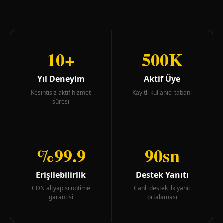
10+
500K
Yıl Deneyim
Aktif Üye
Kesintisiz aktif hizmet
Kayıtlı kullanıcı tabanı
süresi
%99.9
90sn
Erişilebilirlik
Destek Yanıtı
CDN altyapısı uptime
Canlı destek ilk yanıt
garantisi
ortalaması