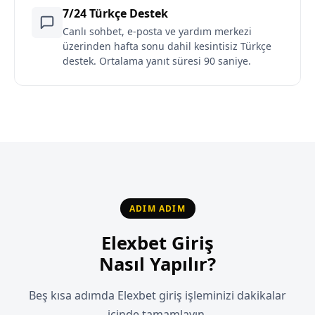
7/24 Türkçe Destek
Canlı sohbet, e-posta ve yardım merkezi
üzerinden hafta sonu dahil kesintisiz Türkçe
destek. Ortalama yanıt süresi 90 saniye.
ADIM ADIM
Elexbet Giriş
Nasıl Yapılır?
Beş kısa adımda Elexbet giriş işleminizi dakikalar
içinde tamamlayın.