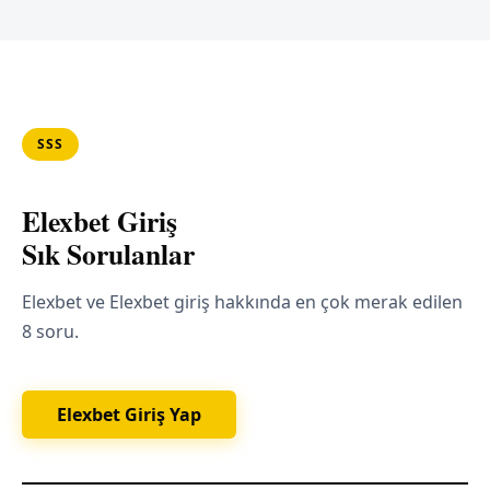
SSS
Elexbet Giriş
Sık Sorulanlar
Elexbet ve Elexbet giriş hakkında en çok merak edilen
8 soru.
Elexbet Giriş Yap