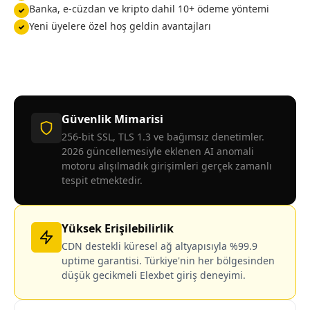
Banka, e-cüzdan ve kripto dahil 10+ ödeme yöntemi
✓
Yeni üyelere özel hoş geldin avantajları
✓
Güvenlik Mimarisi
256-bit SSL, TLS 1.3 ve bağımsız denetimler.
2026 güncellemesiyle eklenen AI anomali
motoru alışılmadık girişimleri gerçek zamanlı
tespit etmektedir.
Yüksek Erişilebilirlik
CDN destekli küresel ağ altyapısıyla %99.9
uptime garantisi. Türkiye'nin her bölgesinden
düşük gecikmeli Elexbet giriş deneyimi.