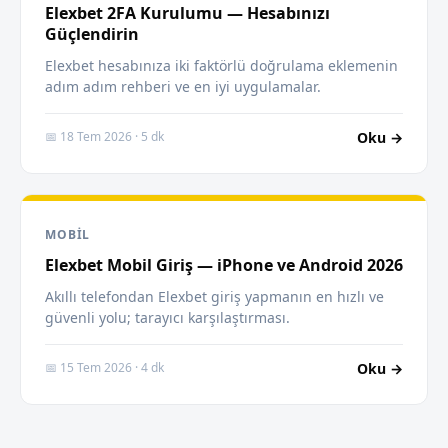
Elexbet 2FA Kurulumu — Hesabınızı
Güçlendirin
Elexbet hesabınıza iki faktörlü doğrulama eklemenin
adım adım rehberi ve en iyi uygulamalar.
Oku →
📅 18 Tem 2026 · 5 dk
MOBIL
Elexbet Mobil Giriş — iPhone ve Android 2026
Akıllı telefondan Elexbet giriş yapmanın en hızlı ve
güvenli yolu; tarayıcı karşılaştırması.
Oku →
📅 15 Tem 2026 · 4 dk