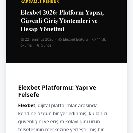
KAPSAMLI REHBER
Elexbet 2026: Platform Yapısı,
Güvenli Giriş Yöntemleri ve
Hesap Yönetimi
📅 22 Temmuz 2026 · ✍ Elexbet Editörü · ⏱ 11 dk
okuma · 🔄 Güncel
Elexbet Platformu: Yapı ve
Felsefe
Elexbet
, dijital platformlar arasında
kendine özgün bir yer edinmiş, kullanıcı
güvenliğini ve erişim kolaylığını ürün
felsefesinin merkezine yerleştirmiş bir