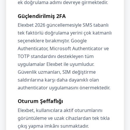
ek doğrulama adımı devreye girmektedir.
Güçlendirilmiş 2FA
Elexbet 2026 güncellemesiyle SMS tabanlı
tek faktörlü doğrulama yerini çok katmanlı
seçeneklere bırakmıştır. Google
Authenticator, Microsoft Authenticator ve
TOTP standardını destekleyen tüm
uygulamalar Elexbet ile uyumludur.
Güvenlik uzmanları, SIM değiştirme
saldırılarına karşı daha dayanıklı olan
authenticator uygulamasını önermektedir.
Oturum Şeffaflığı
Elexbet, kullanıcılara aktif oturumlarını
görüntüleme ve uzak cihazlardan tek tıkla
çıkış yapma imkânı sunmaktadır.