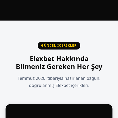
GÜNCEL İÇERIKLER
Elexbet Hakkında
Bilmeniz Gereken Her Şey
Temmuz 2026 itibarıyla hazırlanan özgün,
doğrulanmış Elexbet içerikleri.