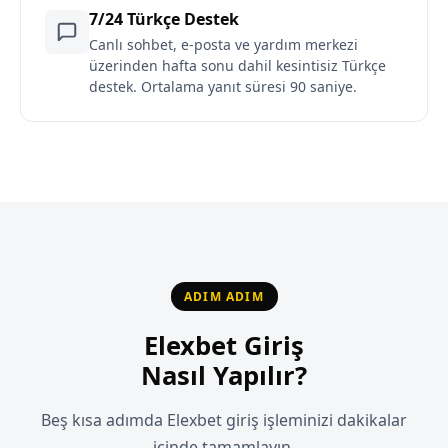
7/24 Türkçe Destek
Canlı sohbet, e-posta ve yardım merkezi
üzerinden hafta sonu dahil kesintisiz Türkçe
destek. Ortalama yanıt süresi 90 saniye.
ADIM ADIM
Elexbet Giriş
Nasıl Yapılır?
Beş kısa adımda Elexbet giriş işleminizi dakikalar
içinde tamamlayın.