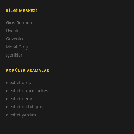
BILGI MERKEZI
Giriş Rehberi
Üyelik
Güvenlik
Mobil Giriş
İçerikler
POPÜLER ARAMALAR
elexbet giriş
elexbet güncel adres
elexbet nedir
elexbet mobil giriş
elexbet yardım