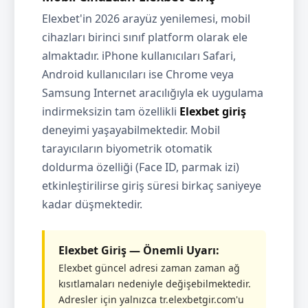
Elexbet'in 2026 arayüz yenilemesi, mobil
cihazları birinci sınıf platform olarak ele
almaktadır. iPhone kullanıcıları Safari,
Android kullanıcıları ise Chrome veya
Samsung Internet aracılığıyla ek uygulama
indirmeksizin tam özellikli
Elexbet giriş
deneyimi yaşayabilmektedir. Mobil
tarayıcıların biyometrik otomatik
doldurma özelliği (Face ID, parmak izi)
etkinleştirilirse giriş süresi birkaç saniyeye
kadar düşmektedir.
Elexbet Giriş — Önemli Uyarı:
Elexbet güncel adresi zaman zaman ağ
kısıtlamaları nedeniyle değişebilmektedir.
Adresler için yalnızca tr.elexbetgir.com'u