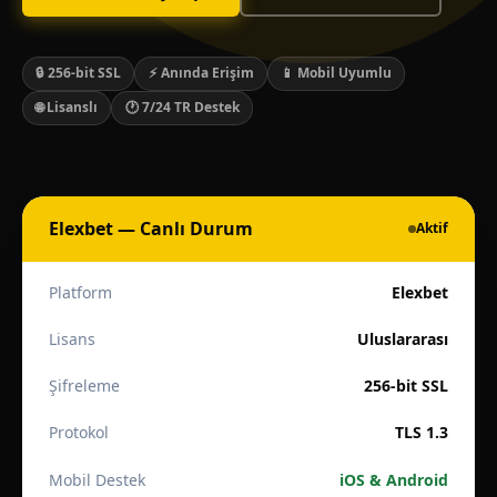
🔒 256-bit SSL
⚡ Anında Erişim
📱 Mobil Uyumlu
🌐 Lisanslı
🕐 7/24 TR Destek
Elexbet — Canlı Durum
Aktif
Platform
Elexbet
Lisans
Uluslararası
Şifreleme
256-bit SSL
Protokol
TLS 1.3
Mobil Destek
iOS & Android