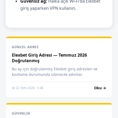
Güvensiz ağ:
Halka açık Wi-Fi'da Elexbet
giriş yaparken VPN kullanın.
GÜNCEL ADRES
Elexbet Giriş Adresi — Temmuz 2026
Doğrulanmış
Bu ay için doğrulanmış Elexbet giriş adresleri ve
kısıtlama durumunda izlenecek adımlar.
Oku →
📅 22 Tem 2026 · 3 dk
GÜVENLIK