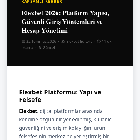
KAPSAMLI REHBER
Elexbet 2026: Platform Yapısı,
Güvenli Giriş Yöntemleri ve
Hesap Yönetimi
📅 22 Temmuz 2026 · ✍ Elexbet Editörü · ⏱ 11 dk
okuma · 🔄 Güncel
Elexbet Platformu: Yapı ve
Felsefe
Elexbet
, dijital platformlar arasında
kendine özgün bir yer edinmiş, kullanıcı
güvenliğini ve erişim kolaylığını ürün
felsefesinin merkezine yerleştirmiş bir