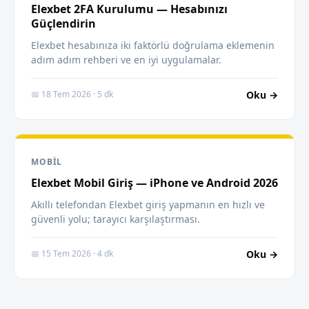
Elexbet 2FA Kurulumu — Hesabınızı
Güçlendirin
Elexbet hesabınıza iki faktörlü doğrulama eklemenin
adım adım rehberi ve en iyi uygulamalar.
Oku →
📅 18 Tem 2026 · 5 dk
MOBIL
Elexbet Mobil Giriş — iPhone ve Android 2026
Akıllı telefondan Elexbet giriş yapmanın en hızlı ve
güvenli yolu; tarayıcı karşılaştırması.
Oku →
📅 15 Tem 2026 · 4 dk