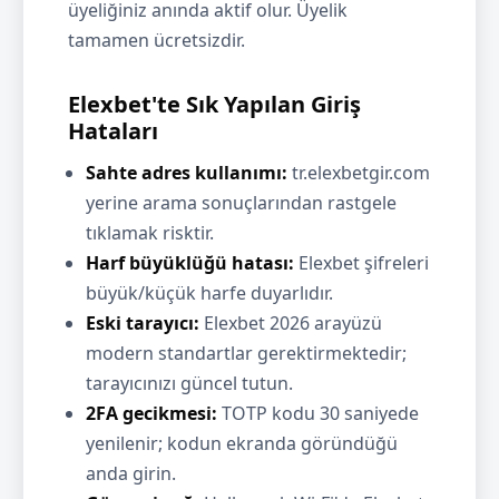
üyeliğiniz anında aktif olur. Üyelik
tamamen ücretsizdir.
Elexbet'te Sık Yapılan Giriş
Hataları
Sahte adres kullanımı:
tr.elexbetgir.com
yerine arama sonuçlarından rastgele
tıklamak risktir.
Harf büyüklüğü hatası:
Elexbet şifreleri
büyük/küçük harfe duyarlıdır.
Eski tarayıcı:
Elexbet 2026 arayüzü
modern standartlar gerektirmektedir;
tarayıcınızı güncel tutun.
2FA gecikmesi:
TOTP kodu 30 saniyede
yenilenir; kodun ekranda göründüğü
anda girin.