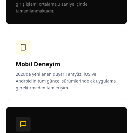
giriş işlemi ortalama 3 saniye içinde
tamamlanmaktadır.
Mobil Deneyim
2026'da yenilenen duyarlı arayüz; iOS ve
Android'in tüm güncel sürümlerinde ek uygulama
gerektirmeden tam erişim.