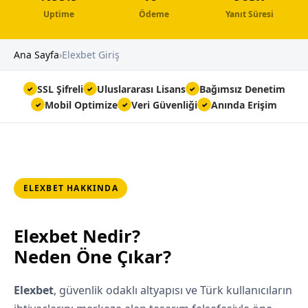
Uptime
Ödeme
Yanıt Süresi
Ana Sayfa
›
Elexbet Giriş
SSL Şifreli
Uluslararası Lisans
Bağımsız Denetim
✓
✓
✓
Mobil Optimize
Veri Güvenliği
Anında Erişim
✓
✓
✓
ELEXBET HAKKINDA
Elexbet Nedir?
Neden Öne Çıkar?
Elexbet
, güvenlik odaklı altyapısı ve Türk kullanıcıların