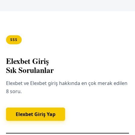
SSS
Elexbet Giriş
Sık Sorulanlar
Elexbet ve Elexbet giriş hakkında en çok merak edilen
8 soru.
Elexbet Giriş Yap