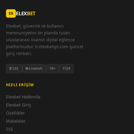
ELEX
BET
EX
Elexbet, güvenlik ve kullanıcı
memnuniyetini ön planda tutan
uluslararası lisanslı dijital eğlence
platformudur. tr.elexbetgir.com güncel
giriş rehberi.
🔒 SSL
🌐 Lisanslı
18+
7/24
HIZLI ERIŞIM
Elexbet Hakkında
Elexbet Giriş
Özellikler
Makaleler
SSS