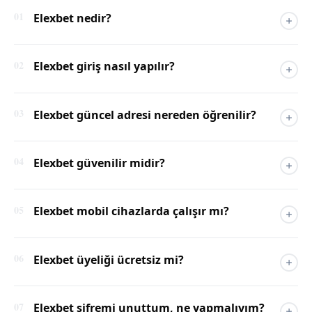
01
Elexbet nedir?
Elexbet, uluslararası lisans kapsamında faaliyet
02
Elexbet giriş nasıl yapılır?
gösteren, Türk kullanıcılara tam Türkçe arayüz ve 7/24
destek sunan dijital eğlence ve interaktif içerik
platformudur. Güvenlik odaklı altyapısı ve kesintisiz
tr.elexbetgir.com üzerinden doğrulanmış güncel
03
Elexbet güncel adresi nereden öğrenilir?
erişim altyapısıyla kullanıcı memnuniyetini öncelikli
Elexbet giriş adresini edinin. Adresi tarayıcınıza
hedef olarak benimseyen Elexbet, yıllar içinde güçlü
doğrudan yazın; URL'de kilit simgesi ve "https://"
bir üye tabanı oluşturmuştur.
olduğunu doğrulayın. Kullanıcı adı ve şifrenizi giriş
Elexbet güncel giriş adresi için tr.elexbetgir.com
04
Elexbet güvenilir midir?
formuna girin, Giriş butonuna tıklayın. 2FA aktifse
sayfasını düzenli olarak takip edin. Adres değişiklikleri
SMS ya da authenticator kodunuzu da girerek işlemi
anlık olarak güncellenmektedir. Arama motorlarından
tamamlayın.
ulaşılan sonuçlar her zaman resmi adres
Evet. Elexbet, uluslararası lisans çerçevesinde faaliyet
05
Elexbet mobil cihazlarda çalışır mı?
olmayabileceğinden, doğrulama için bu sayfayı
göstermekte olup bağımsız güvenlik denetimlerinden
kullanın ve adresi tarayıcınızda yer imi olarak
geçmektedir. 256-bit SSL şifreleme, TLS 1.3 protokolü
kaydedin.
ve yapay zeka destekli anomali tespiti, platformun
Evet. Elexbet'in 2026'da yenilenen duyarlı (responsive)
06
Elexbet üyeliği ücretsiz mi?
güvenlik standartlarını yüksek tutmaktadır.
arayüzü iOS ve Android'in tüm güncel sürümlerinde
sorunsuz çalışmaktadır. Ek uygulama indirmeye gerek
kalmadan mobil tarayıcıdan Elexbet giriş yapabilir,
Evet, Elexbet üyeliği tamamen ücretsizdir. Güncel
07
Elexbet şifremi unuttum, ne yapmalıyım?