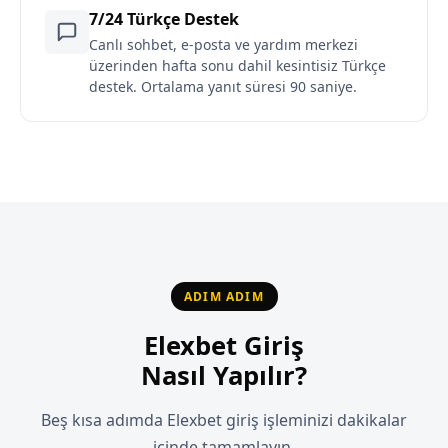
7/24 Türkçe Destek
Canlı sohbet, e-posta ve yardım merkezi
üzerinden hafta sonu dahil kesintisiz Türkçe
destek. Ortalama yanıt süresi 90 saniye.
ADIM ADIM
Elexbet Giriş
Nasıl Yapılır?
Beş kısa adımda Elexbet giriş işleminizi dakikalar
içinde tamamlayın.