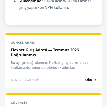
Güvensiz ağ:
Halka açık Wi-Fi'da Elexbet
giriş yaparken VPN kullanın.
GÜNCEL ADRES
Elexbet Giriş Adresi — Temmuz 2026
Doğrulanmış
Bu ay için doğrulanmış Elexbet giriş adresleri ve
kısıtlama durumunda izlenecek adımlar.
Oku →
📅 22 Tem 2026 · 3 dk
GÜVENLIK