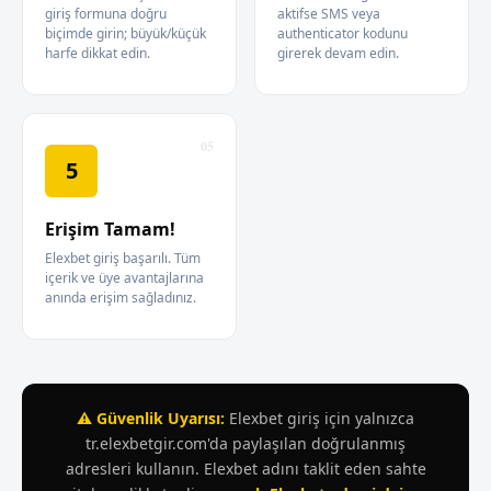
giriş formuna doğru
aktifse SMS veya
biçimde girin; büyük/küçük
authenticator kodunu
harfe dikkat edin.
girerek devam edin.
5
Erişim Tamam!
Elexbet giriş başarılı. Tüm
içerik ve üye avantajlarına
anında erişim sağladınız.
⚠ Güvenlik Uyarısı:
Elexbet giriş için yalnızca
tr.elexbetgir.com'da paylaşılan doğrulanmış
adresleri kullanın. Elexbet adını taklit eden sahte