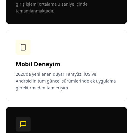
giriş işlemi ortalama 3 saniye içinde
tamamlanmaktadır.
Mobil Deneyim
2026'da yenilenen duyarlı arayüz; iOS ve
Android'in tüm güncel sürümlerinde ek uygulama
gerektirmeden tam erişim.