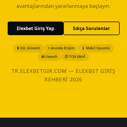
avantajlarından yararlanmaya başlayın.
Elexbet Giriş Yap
Sıkça Sorulanlar
🔒 SSL Güvenli
⚡ Anında Erişim
📱 Mobil Uyumlu
🌐 Lisanslı
🕐 7/24 Aktif
TR.ELEXBETGIR.COM — ELEXBET GİRİŞ
REHBERİ 2026