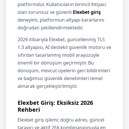
platformdur. Kullanıcıların birincil ihtiyacı
olan sorunsuz ve güvenli
Elexbet giriş
deneyimi, platformun altyapı kararlarını
doğrudan şekillendirmektedir.
2026 itibarıyla Elexbet, güncellenmiş TLS
1.3 altyapısı, AI destekli güvenlik motoru ve
sıfırdan tasarlanmış mobil arayüzüyle
önemli bir dönüşüm geçirmiştir. Bu
dönüşüm, mevcut üyelerin geri bildirimleri
ve bağımsız güvenlik denetimleri temel
alınarak gerçekleştirilmiştir.
Elexbet Giriş: Eksiksiz 2026
Rehberi
Elexbet giriş işlemi; doğru adres, güncel
tarayıcı ve aktif 2FA kombinasyonuyla en