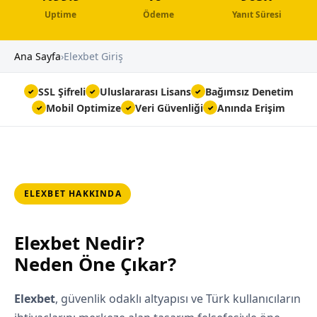
Uptime
Ödeme
Yanıt Süresi
Ana Sayfa
›
Elexbet Giriş
SSL Şifreli
Uluslararası Lisans
Bağımsız Denetim
✓
✓
✓
Mobil Optimize
Veri Güvenliği
Anında Erişim
✓
✓
✓
ELEXBET HAKKINDA
Elexbet Nedir?
Neden Öne Çıkar?
Elexbet
, güvenlik odaklı altyapısı ve Türk kullanıcıların