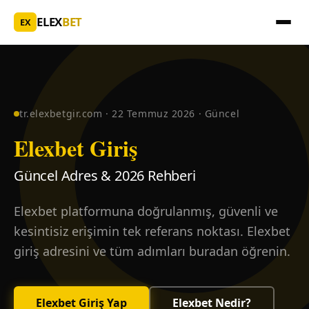
ELEX
BET
EX
tr.elexbetgir.com · 22 Temmuz 2026 · Güncel
Elexbet Giriş
Güncel Adres & 2026 Rehberi
Elexbet platformuna doğrulanmış, güvenli ve
kesintisiz erişimin tek referans noktası. Elexbet
giriş adresini ve tüm adımları buradan öğrenin.
Elexbet Giriş Yap
Elexbet Nedir?