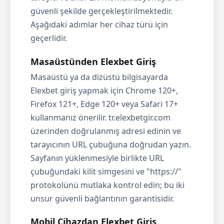
güvenli şekilde gerçekleştirilmektedir.
Aşağıdaki adımlar her cihaz türü için
geçerlidir.
Masaüstünden Elexbet Giriş
Masaüstü ya da dizüstü bilgisayarda
Elexbet giriş yapmak için Chrome 120+,
Firefox 121+, Edge 120+ veya Safari 17+
kullanmanız önerilir. tr.elexbetgir.com
üzerinden doğrulanmış adresi edinin ve
tarayıcının URL çubuğuna doğrudan yazın.
Sayfanın yüklenmesiyle birlikte URL
çubuğundaki kilit simgesini ve "https://"
protokolünü mutlaka kontrol edin; bu iki
unsur güvenli bağlantının garantisidir.
Mobil Cihazdan Elexbet Giriş