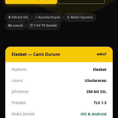
🔒 256-bit SSL
⚡ Anında Erişim
📱 Mobil Uyumlu
🌐 Lisanslı
🕐 7/24 TR Destek
Elexbet — Canlı Durum
Aktif
Platform
Elexbet
Lisans
Uluslararası
Şifreleme
256-bit SSL
Protokol
TLS 1.3
Mobil Destek
iOS & Android