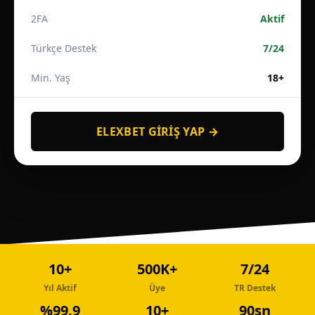
2FA
Aktif
Türkçe Destek
7/24
Min. Yaş
18+
ELEXBET GİRİŞ YAP →
10+
500K+
7/24
Yıl Aktif
Üye
TR Destek
%99.9
10+
90sn