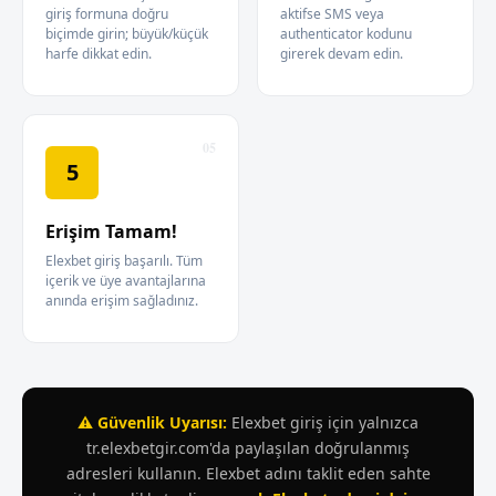
giriş formuna doğru
aktifse SMS veya
biçimde girin; büyük/küçük
authenticator kodunu
harfe dikkat edin.
girerek devam edin.
5
Erişim Tamam!
Elexbet giriş başarılı. Tüm
içerik ve üye avantajlarına
anında erişim sağladınız.
⚠ Güvenlik Uyarısı:
Elexbet giriş için yalnızca
tr.elexbetgir.com'da paylaşılan doğrulanmış
adresleri kullanın. Elexbet adını taklit eden sahte