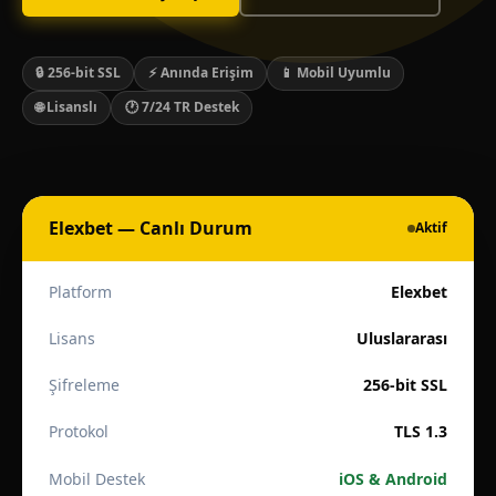
🔒 256-bit SSL
⚡ Anında Erişim
📱 Mobil Uyumlu
🌐 Lisanslı
🕐 7/24 TR Destek
Elexbet — Canlı Durum
Aktif
Platform
Elexbet
Lisans
Uluslararası
Şifreleme
256-bit SSL
Protokol
TLS 1.3
Mobil Destek
iOS & Android