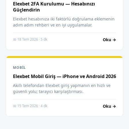
Elexbet 2FA Kurulumu — Hesabınızı
Güçlendirin
Elexbet hesabınıza iki faktörlü doğrulama eklemenin
adım adım rehberi ve en iyi uygulamalar.
Oku →
📅 18 Tem 2026 · 5 dk
MOBIL
Elexbet Mobil Giriş — iPhone ve Android 2026
Akıllı telefondan Elexbet giriş yapmanın en hızlı ve
güvenli yolu; tarayıcı karşılaştırması.
Oku →
📅 15 Tem 2026 · 4 dk