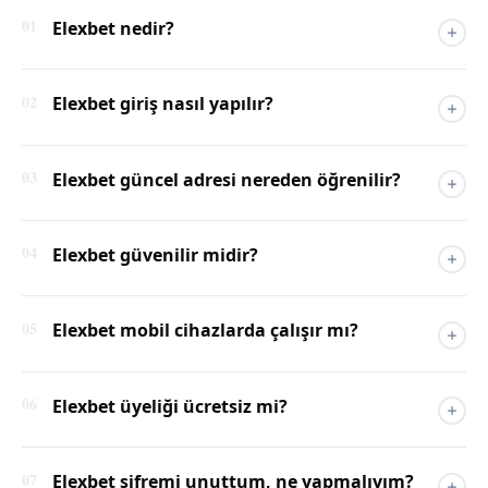
01
Elexbet nedir?
Elexbet, uluslararası lisans kapsamında faaliyet
02
Elexbet giriş nasıl yapılır?
gösteren, Türk kullanıcılara tam Türkçe arayüz ve 7/24
destek sunan dijital eğlence ve interaktif içerik
platformudur. Güvenlik odaklı altyapısı ve kesintisiz
tr.elexbetgir.com üzerinden doğrulanmış güncel
03
Elexbet güncel adresi nereden öğrenilir?
erişim altyapısıyla kullanıcı memnuniyetini öncelikli
Elexbet giriş adresini edinin. Adresi tarayıcınıza
hedef olarak benimseyen Elexbet, yıllar içinde güçlü
doğrudan yazın; URL'de kilit simgesi ve "https://"
bir üye tabanı oluşturmuştur.
olduğunu doğrulayın. Kullanıcı adı ve şifrenizi giriş
Elexbet güncel giriş adresi için tr.elexbetgir.com
04
Elexbet güvenilir midir?
formuna girin, Giriş butonuna tıklayın. 2FA aktifse
sayfasını düzenli olarak takip edin. Adres değişiklikleri
SMS ya da authenticator kodunuzu da girerek işlemi
anlık olarak güncellenmektedir. Arama motorlarından
tamamlayın.
ulaşılan sonuçlar her zaman resmi adres
Evet. Elexbet, uluslararası lisans çerçevesinde faaliyet
05
Elexbet mobil cihazlarda çalışır mı?
olmayabileceğinden, doğrulama için bu sayfayı
göstermekte olup bağımsız güvenlik denetimlerinden
kullanın ve adresi tarayıcınızda yer imi olarak
geçmektedir. 256-bit SSL şifreleme, TLS 1.3 protokolü
kaydedin.
ve yapay zeka destekli anomali tespiti, platformun
Evet. Elexbet'in 2026'da yenilenen duyarlı (responsive)
06
Elexbet üyeliği ücretsiz mi?
güvenlik standartlarını yüksek tutmaktadır.
arayüzü iOS ve Android'in tüm güncel sürümlerinde
sorunsuz çalışmaktadır. Ek uygulama indirmeye gerek
kalmadan mobil tarayıcıdan Elexbet giriş yapabilir,
Evet, Elexbet üyeliği tamamen ücretsizdir. Güncel
07
Elexbet şifremi unuttum, ne yapmalıyım?