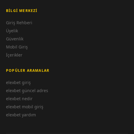
BILGI MERKEZI
Giriş Rehberi
Üyelik
Güvenlik
Mobil Giriş
İçerikler
POPÜLER ARAMALAR
elexbet giriş
elexbet güncel adres
elexbet nedir
elexbet mobil giriş
elexbet yardım