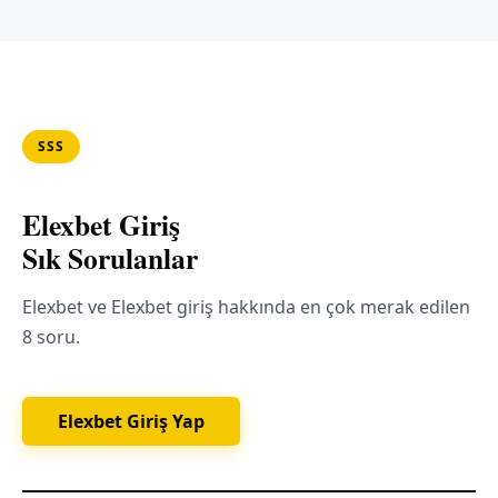
SSS
Elexbet Giriş
Sık Sorulanlar
Elexbet ve Elexbet giriş hakkında en çok merak edilen
8 soru.
Elexbet Giriş Yap