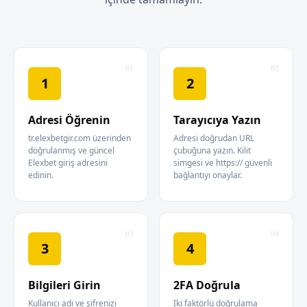
1
2
Adresi Öğrenin
Tarayıcıya Yazın
tr.elexbetgir.com üzerinden
Adresi doğrudan URL
doğrulanmış ve güncel
çubuğuna yazın. Kilit
Elexbet giriş adresini
simgesi ve https:// güvenli
edinin.
bağlantıyı onaylar.
3
4
Bilgileri Girin
2FA Doğrula
Kullanıcı adı ve şifrenizi
İki faktörlü doğrulama