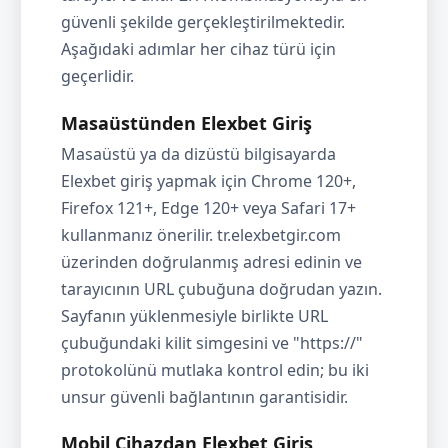
güvenli şekilde gerçekleştirilmektedir.
Aşağıdaki adımlar her cihaz türü için
geçerlidir.
Masaüstünden Elexbet Giriş
Masaüstü ya da dizüstü bilgisayarda
Elexbet giriş yapmak için Chrome 120+,
Firefox 121+, Edge 120+ veya Safari 17+
kullanmanız önerilir. tr.elexbetgir.com
üzerinden doğrulanmış adresi edinin ve
tarayıcının URL çubuğuna doğrudan yazın.
Sayfanın yüklenmesiyle birlikte URL
çubuğundaki kilit simgesini ve "https://"
protokolünü mutlaka kontrol edin; bu iki
unsur güvenli bağlantının garantisidir.
Mobil Cihazdan Elexbet Giriş