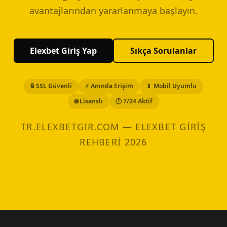
avantajlarından yararlanmaya başlayın.
Elexbet Giriş Yap
Sıkça Sorulanlar
🔒 SSL Güvenli
⚡ Anında Erişim
📱 Mobil Uyumlu
🌐 Lisanslı
🕐 7/24 Aktif
TR.ELEXBETGIR.COM — ELEXBET GİRİŞ
REHBERİ 2026