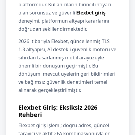
platformdur. Kullanıcıların birincil ihtiyacı
olan sorunsuz ve güvenli
Elexbet giriş
deneyimi, platformun altyapı kararlarını
doğrudan şekillendirmektedir.
2026 itibarıyla Elexbet, güncellenmiş TLS
1.3 altyapısı, AI destekli güvenlik motoru ve
sıfırdan tasarlanmış mobil arayüzüyle
önemli bir dönüşüm geçirmiştir. Bu
dönüşüm, mevcut üyelerin geri bildirimleri
ve bağımsız güvenlik denetimleri temel
alınarak gerçekleştirilmiştir.
Elexbet Giriş: Eksiksiz 2026
Rehberi
Elexbet giriş işlemi; doğru adres, güncel
tarayıcı ve aktif 2FA kombinasyonuyla en