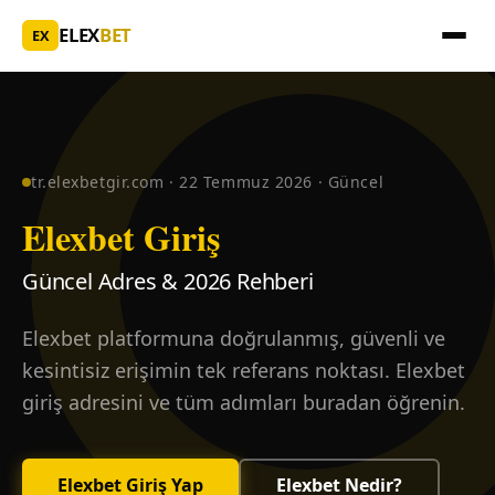
ELEX
BET
EX
tr.elexbetgir.com · 22 Temmuz 2026 · Güncel
Elexbet Giriş
Güncel Adres & 2026 Rehberi
Elexbet platformuna doğrulanmış, güvenli ve
kesintisiz erişimin tek referans noktası. Elexbet
giriş adresini ve tüm adımları buradan öğrenin.
Elexbet Giriş Yap
Elexbet Nedir?