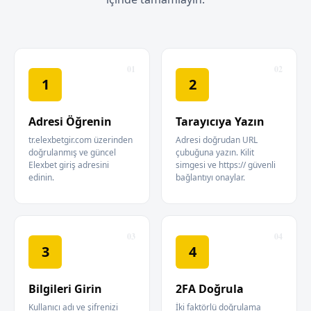
1
2
Adresi Öğrenin
Tarayıcıya Yazın
tr.elexbetgir.com üzerinden
Adresi doğrudan URL
doğrulanmış ve güncel
çubuğuna yazın. Kilit
Elexbet giriş adresini
simgesi ve https:// güvenli
edinin.
bağlantıyı onaylar.
3
4
Bilgileri Girin
2FA Doğrula
Kullanıcı adı ve şifrenizi
İki faktörlü doğrulama