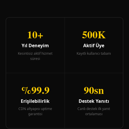
10+
500K
Yıl Deneyim
Aktif Üye
Kesintisiz aktif hizmet
Kayıtlı kullanıcı tabanı
süresi
%99.9
90sn
Erişilebilirlik
Destek Yanıtı
CDN altyapısı uptime
Canlı destek ilk yanıt
garantisi
ortalaması