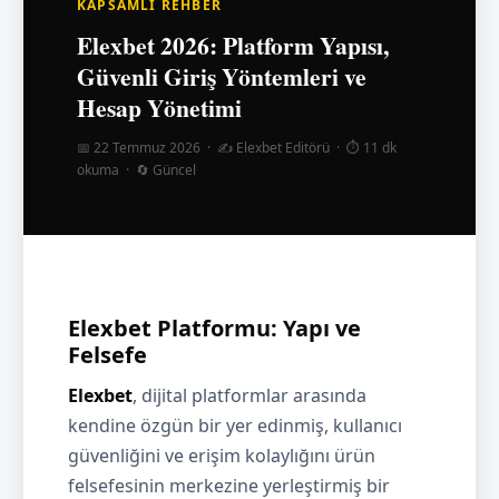
KAPSAMLI REHBER
Elexbet 2026: Platform Yapısı,
Güvenli Giriş Yöntemleri ve
Hesap Yönetimi
📅 22 Temmuz 2026 · ✍ Elexbet Editörü · ⏱ 11 dk
okuma · 🔄 Güncel
Elexbet Platformu: Yapı ve
Felsefe
Elexbet
, dijital platformlar arasında
kendine özgün bir yer edinmiş, kullanıcı
güvenliğini ve erişim kolaylığını ürün
felsefesinin merkezine yerleştirmiş bir