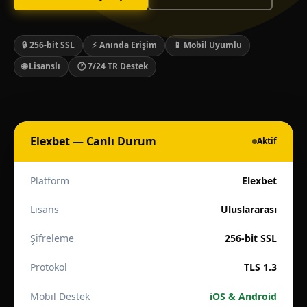
🔒 256-bit SSL
⚡ Anında Erişim
📱 Mobil Uyumlu
🌐 Lisanslı
🕐 7/24 TR Destek
Elexbet — Canlı Durum
Aktif
Platform
Elexbet
Lisans
Uluslararası
Şifreleme
256-bit SSL
Protokol
TLS 1.3
Mobil Destek
iOS & Android