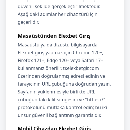
güvenli şekilde gerçekleştirilmektedir.
Aşağıdaki adımlar her cihaz türü için
geçerlidir.
Masaüstünden Elexbet Giriş
Masaüstü ya da dizüstü bilgisayarda
Elexbet giriş yapmak için Chrome 120+,
Firefox 121+, Edge 120+ veya Safari 17+
kullanmanız önerilir. tr.elexbetgir.com
üzerinden doğrulanmış adresi edinin ve
tarayıcının URL çubuğuna doğrudan yazın.
Sayfanın yüklenmesiyle birlikte URL
çubuğundaki kilit simgesini ve "https://"
protokolünü mutlaka kontrol edin; bu iki
unsur güvenli bağlantının garantisidir.
Mobil Cihazdan Elexbet Giriş