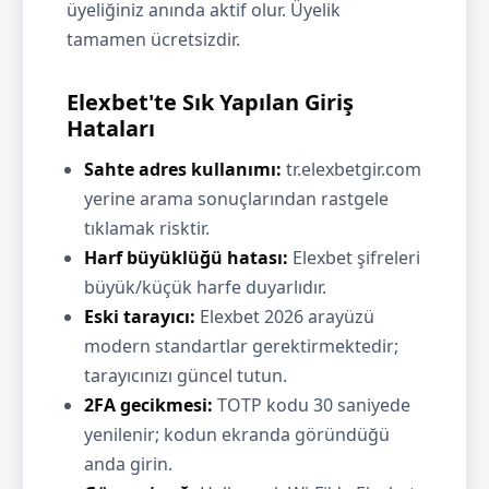
üyeliğiniz anında aktif olur. Üyelik
tamamen ücretsizdir.
Elexbet'te Sık Yapılan Giriş
Hataları
Sahte adres kullanımı:
tr.elexbetgir.com
yerine arama sonuçlarından rastgele
tıklamak risktir.
Harf büyüklüğü hatası:
Elexbet şifreleri
büyük/küçük harfe duyarlıdır.
Eski tarayıcı:
Elexbet 2026 arayüzü
modern standartlar gerektirmektedir;
tarayıcınızı güncel tutun.
2FA gecikmesi:
TOTP kodu 30 saniyede
yenilenir; kodun ekranda göründüğü
anda girin.