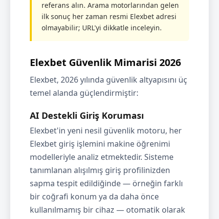
referans alın. Arama motorlarından gelen
ilk sonuç her zaman resmi Elexbet adresi
olmayabilir; URL'yi dikkatle inceleyin.
Elexbet Güvenlik Mimarisi 2026
Elexbet, 2026 yılında güvenlik altyapısını üç
temel alanda güçlendirmiştir:
AI Destekli Giriş Koruması
Elexbet'in yeni nesil güvenlik motoru, her
Elexbet giriş işlemini makine öğrenimi
modelleriyle analiz etmektedir. Sisteme
tanımlanan alışılmış giriş profilinizden
sapma tespit edildiğinde — örneğin farklı
bir coğrafi konum ya da daha önce
kullanılmamış bir cihaz — otomatik olarak