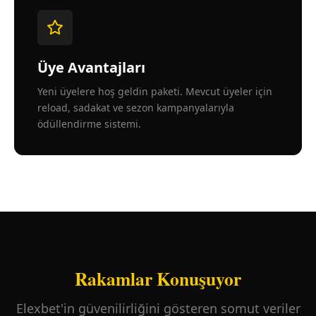
Üye Avantajları
Yeni üyelere hoş geldin paketi. Mevcut üyeler için
reload, sadakat ve sezon kampanyalarıyla
ödüllendirme sistemi.
Rakamlar Konuşuyor
Elexbet'in güvenilirliğini gösteren somut veriler