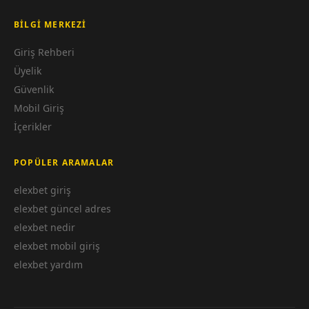
BILGI MERKEZI
Giriş Rehberi
Üyelik
Güvenlik
Mobil Giriş
İçerikler
POPÜLER ARAMALAR
elexbet giriş
elexbet güncel adres
elexbet nedir
elexbet mobil giriş
elexbet yardım