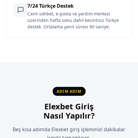
7/24 Türkçe Destek
Canlı sohbet, e-posta ve yardım merkezi
üzerinden hafta sonu dahil kesintisiz Türkçe
destek. Ortalama yanıt süresi 90 saniye.
ADIM ADIM
Elexbet Giriş
Nasıl Yapılır?
Beş kısa adımda Elexbet giriş işleminizi dakikalar
içinde tamamlayın.