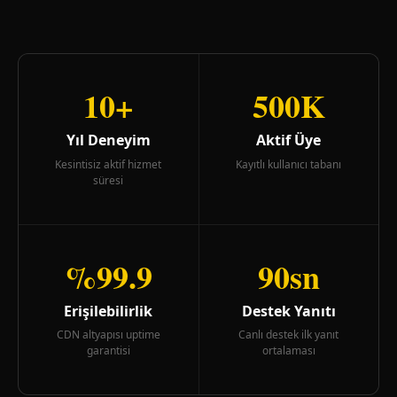
10+
500K
Yıl Deneyim
Aktif Üye
Kesintisiz aktif hizmet
Kayıtlı kullanıcı tabanı
süresi
%99.9
90sn
Erişilebilirlik
Destek Yanıtı
CDN altyapısı uptime
Canlı destek ilk yanıt
garantisi
ortalaması