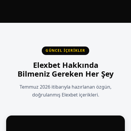
GÜNCEL İÇERIKLER
Elexbet Hakkında
Bilmeniz Gereken Her Şey
Temmuz 2026 itibarıyla hazırlanan özgün,
doğrulanmış Elexbet içerikleri.