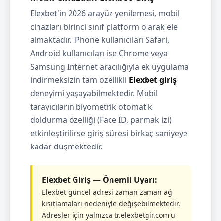
Elexbet'in 2026 arayüz yenilemesi, mobil
cihazları birinci sınıf platform olarak ele
almaktadır. iPhone kullanıcıları Safari,
Android kullanıcıları ise Chrome veya
Samsung Internet aracılığıyla ek uygulama
indirmeksizin tam özellikli
Elexbet giriş
deneyimi yaşayabilmektedir. Mobil
tarayıcıların biyometrik otomatik
doldurma özelliği (Face ID, parmak izi)
etkinleştirilirse giriş süresi birkaç saniyeye
kadar düşmektedir.
Elexbet Giriş — Önemli Uyarı:
Elexbet güncel adresi zaman zaman ağ
kısıtlamaları nedeniyle değişebilmektedir.
Adresler için yalnızca tr.elexbetgir.com'u