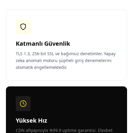
Katmanlı Güvenlik
TLS 1.3, 256-bit SSL ve bağımsız denetimler. Yapay
zeka anomali motoru şüpheli giriş denemelerini
otomatik engellemektedir.
Yüksek Hız
CDN altyapısıyla %99.9 uptime garantisi. Elexbet