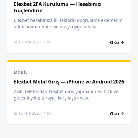
Elexbet 2FA Kurulumu — Hesabınızı
Güçlendirin
Elexbet hesabınıza iki faktörlü doğrulama eklemenin
adım adım rehberi ve en iyi uygulamalar.
Oku →
📅 18 Tem 2026 · 5 dk
MOBIL
Elexbet Mobil Giriş — iPhone ve Android 2026
Akıllı telefondan Elexbet giriş yapmanın en hızlı ve
güvenli yolu; tarayıcı karşılaştırması.
Oku →
📅 15 Tem 2026 · 4 dk