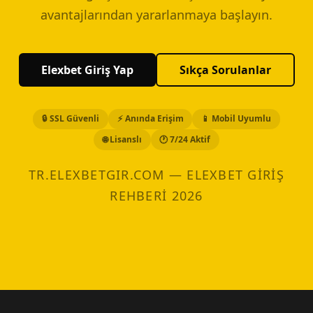
avantajlarından yararlanmaya başlayın.
Elexbet Giriş Yap
Sıkça Sorulanlar
🔒 SSL Güvenli
⚡ Anında Erişim
📱 Mobil Uyumlu
🌐 Lisanslı
🕐 7/24 Aktif
TR.ELEXBETGIR.COM — ELEXBET GİRİŞ
REHBERİ 2026