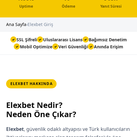
Uptime
Ödeme
Yanıt Süresi
Ana Sayfa
›
Elexbet Giriş
SSL Şifreli
Uluslararası Lisans
Bağımsız Denetim
✓
✓
✓
Mobil Optimize
Veri Güvenliği
Anında Erişim
✓
✓
✓
ELEXBET HAKKINDA
Elexbet Nedir?
Neden Öne Çıkar?
Elexbet
, güvenlik odaklı altyapısı ve Türk kullanıcıların