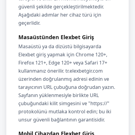
güvenli şekilde gerçekleştirilmektedir.
Aşağıdaki adımlar her cihaz türü için
geçerlidir.
Masaüstünden Elexbet Giriş
Masaüstü ya da dizüstü bilgisayarda
Elexbet giriş yapmak için Chrome 120+,
Firefox 121+, Edge 120+ veya Safari 17+
kullanmanız önerilir. tr.elexbetgir.com
üzerinden doğrulanmış adresi edinin ve
tarayıcının URL çubuğuna doğrudan yazın.
Sayfanın yüklenmesiyle birlikte URL
çubuğundaki kilit simgesini ve "https://"
protokolünü mutlaka kontrol edin; bu iki
unsur güvenli bağlantının garantisidir.
Mobil Cihazdan Elexbet Giriş