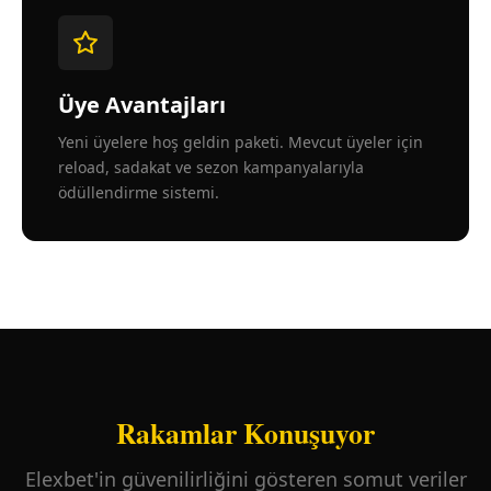
Üye Avantajları
Yeni üyelere hoş geldin paketi. Mevcut üyeler için
reload, sadakat ve sezon kampanyalarıyla
ödüllendirme sistemi.
Rakamlar Konuşuyor
Elexbet'in güvenilirliğini gösteren somut veriler