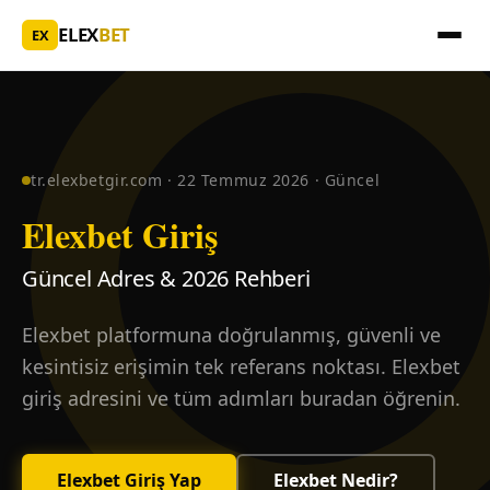
ELEX
BET
EX
tr.elexbetgir.com · 22 Temmuz 2026 · Güncel
Elexbet Giriş
Güncel Adres & 2026 Rehberi
Elexbet platformuna doğrulanmış, güvenli ve
kesintisiz erişimin tek referans noktası. Elexbet
giriş adresini ve tüm adımları buradan öğrenin.
Elexbet Giriş Yap
Elexbet Nedir?