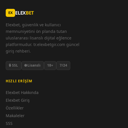
ELEX
BET
EX
Elexbet, güvenlik ve kullanıcı
memnuniyetini ön planda tutan
uluslararası lisanslı dijital eğlence
platformudur. tr.elexbetgir.com güncel
giriş rehberi.
🔒 SSL
🌐 Lisanslı
18+
7/24
HIZLI ERIŞIM
Elexbet Hakkında
Elexbet Giriş
Özellikler
Makaleler
SSS