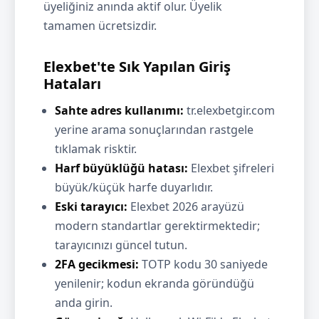
üyeliğiniz anında aktif olur. Üyelik
tamamen ücretsizdir.
Elexbet'te Sık Yapılan Giriş
Hataları
Sahte adres kullanımı:
tr.elexbetgir.com
yerine arama sonuçlarından rastgele
tıklamak risktir.
Harf büyüklüğü hatası:
Elexbet şifreleri
büyük/küçük harfe duyarlıdır.
Eski tarayıcı:
Elexbet 2026 arayüzü
modern standartlar gerektirmektedir;
tarayıcınızı güncel tutun.
2FA gecikmesi:
TOTP kodu 30 saniyede
yenilenir; kodun ekranda göründüğü
anda girin.