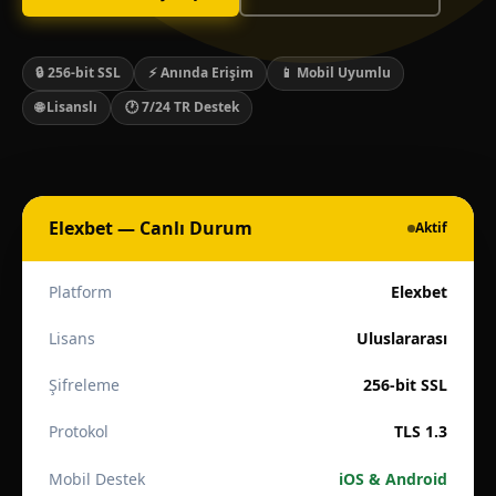
🔒 256-bit SSL
⚡ Anında Erişim
📱 Mobil Uyumlu
🌐 Lisanslı
🕐 7/24 TR Destek
Elexbet — Canlı Durum
Aktif
Platform
Elexbet
Lisans
Uluslararası
Şifreleme
256-bit SSL
Protokol
TLS 1.3
Mobil Destek
iOS & Android