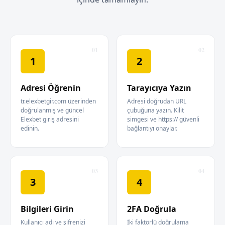
1
2
Adresi Öğrenin
Tarayıcıya Yazın
tr.elexbetgir.com üzerinden
Adresi doğrudan URL
doğrulanmış ve güncel
çubuğuna yazın. Kilit
Elexbet giriş adresini
simgesi ve https:// güvenli
edinin.
bağlantıyı onaylar.
3
4
Bilgileri Girin
2FA Doğrula
Kullanıcı adı ve şifrenizi
İki faktörlü doğrulama