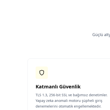
Güçlü alty
Katmanlı Güvenlik
TLS 1.3, 256-bit SSL ve bağımsız denetimler.
Yapay zeka anomali motoru şüpheli giriş
denemelerini otomatik engellemektedir.