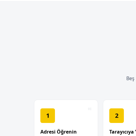
Beş 
1
2
Adresi Öğrenin
Tarayıcıya