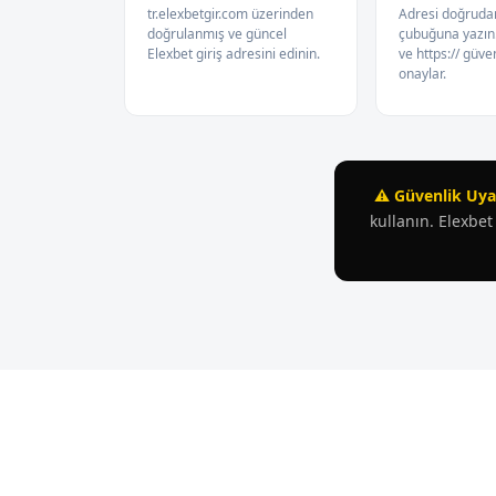
tr.elexbetgir.com üzerinden
Adresi doğruda
doğrulanmış ve güncel
çubuğuna yazın. 
Elexbet giriş adresini edinin.
ve https:// güve
onaylar.
⚠ Güvenlik Uyar
kullanın. Elexbet