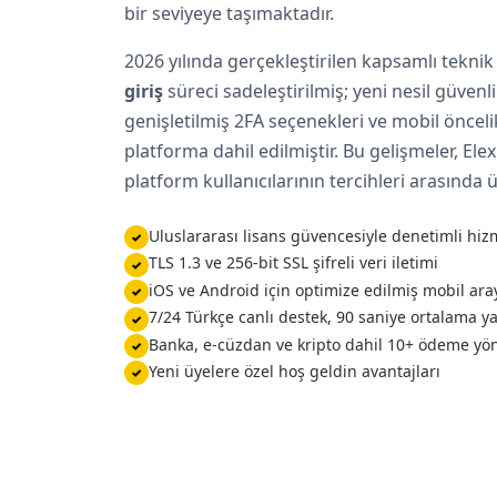
bir seviyeye taşımaktadır.
2026 yılında gerçekleştirilen kapsamlı tekni
giriş
süreci sadeleştirilmiş; yeni nesil güvenl
genişletilmiş 2FA seçenekleri ve mobil öncelik
platforma dahil edilmiştir. Bu gelişmeler, Elexb
platform kullanıcılarının tercihleri arasında üs
Uluslararası lisans güvencesiyle denetimli hiz
✓
TLS 1.3 ve 256-bit SSL şifreli veri iletimi
✓
iOS ve Android için optimize edilmiş mobil ara
✓
7/24 Türkçe canlı destek, 90 saniye ortalama ya
✓
Banka, e-cüzdan ve kripto dahil 10+ ödeme yö
✓
Yeni üyelere özel hoş geldin avantajları
✓