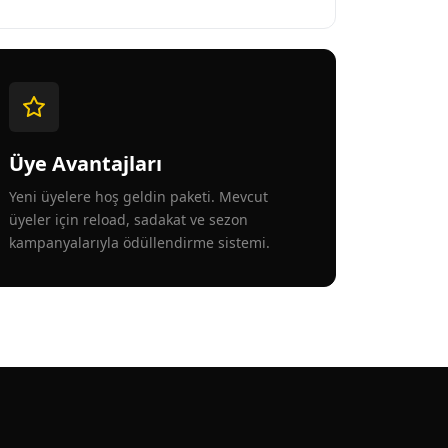
Üye Avantajları
Yeni üyelere hoş geldin paketi. Mevcut
üyeler için reload, sadakat ve sezon
kampanyalarıyla ödüllendirme sistemi.