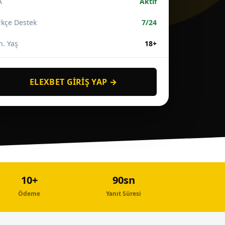
A
Aktif
rkçe Destek
7/24
n. Yaş
18+
ELEXBET GİRİŞ YAP →
10+
90sn
Ödeme
Yanıt Süresi