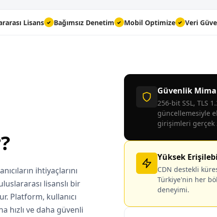
ararası Lisans
Bağımsız Denetim
Mobil Optimize
Veri Güve
✓
✓
✓
Güvenlik Mimar
256-bit SSL, TLS 1
güncellemesiyle e
girişimleri gerçek
?
Yüksek Erişilebi
CDN destekli küres
anıcıların ihtiyaçlarını
Türkiye'nin her bö
uslararası lisanslı bir
deneyimi.
ur. Platform, kullanıcı
a hızlı ve daha güvenli