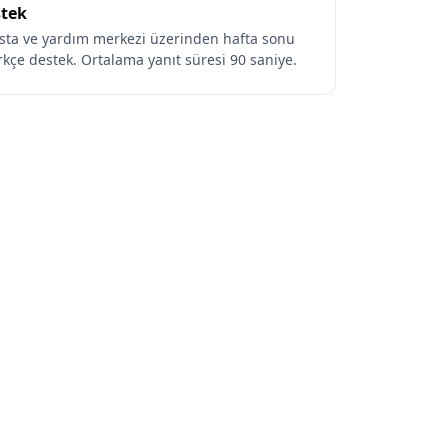
stek
osta ve yardım merkezi üzerinden hafta sonu
ürkçe destek. Ortalama yanıt süresi 90 saniye.