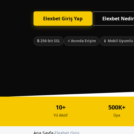
Elexbet Giriş Yap
Elexbet Nedir
🔒 256-bit SSL
⚡ Anında Erişim
📱 Mobil Uyumlu
10+
500K+
Yıl Aktif
Üye
Ana Sayfa
›
Elexbet Giriş