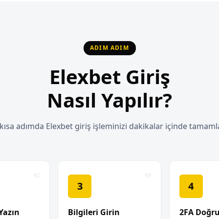
ADIM ADIM
Elexbet Giriş
Nasıl Yapılır?
kısa adımda Elexbet giriş işleminizi dakikalar içinde tamaml
3
4
 Yazın
Bilgileri Girin
2FA Doğru