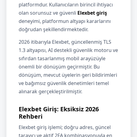
platformdur. Kullanıcıların birincil ihtiyacı
olan sorunsuz ve güvenli
Elexbet giriş
deneyimi, platformun altyapı kararlarını
doğrudan şekillendirmektedir.
2026 itibarıyla Elexbet, güncellenmiş TLS
1.3 altyapısı, AI destekli güvenlik motoru ve
sıfırdan tasarlanmış mobil arayüzüyle
önemli bir dönüşüm geçirmiştir. Bu
dönüşüm, mevcut üyelerin geri bildirimleri
ve bağımsız güvenlik denetimleri temel
alınarak gerçekleştirilmiştir.
Elexbet Giriş: Eksiksiz 2026
Rehberi
Elexbet giriş işlemi; doğru adres, güncel
tarayıcı ve aktif 2FA kombinasyonuyla en