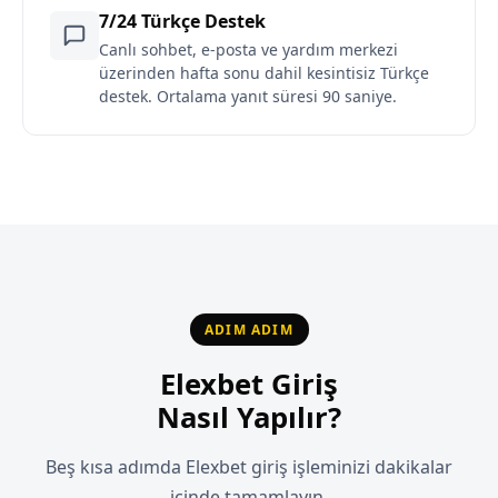
7/24 Türkçe Destek
Canlı sohbet, e-posta ve yardım merkezi
üzerinden hafta sonu dahil kesintisiz Türkçe
destek. Ortalama yanıt süresi 90 saniye.
ADIM ADIM
Elexbet Giriş
Nasıl Yapılır?
Beş kısa adımda Elexbet giriş işleminizi dakikalar
içinde tamamlayın.