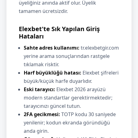
üyeliğiniz anında aktif olur. Üyelik
tamamen ücretsizdir.
Elexbet'te Sık Yapılan Giriş
Hataları
Sahte adres kullanımı:
tr.elexbetgir.com
yerine arama sonuçlarından rastgele
tıklamak risktir.
Harf büyüklüğü hatası:
Elexbet şifreleri
büyük/küçük harfe duyarlıdır.
Eski tarayıcı:
Elexbet 2026 arayüzü
modern standartlar gerektirmektedir;
tarayıcınızı güncel tutun.
2FA gecikmesi:
TOTP kodu 30 saniyede
yenilenir; kodun ekranda göründüğü
anda girin.