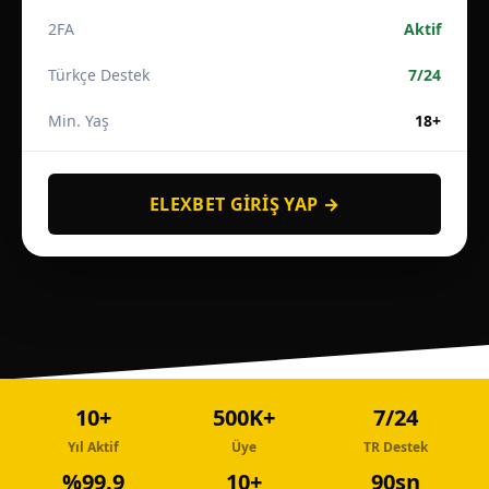
2FA
Aktif
Türkçe Destek
7/24
Min. Yaş
18+
ELEXBET GİRİŞ YAP →
10+
500K+
7/24
Yıl Aktif
Üye
TR Destek
%99.9
10+
90sn