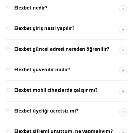
01
Elexbet nedir?
Elexbet, uluslararası lisans kapsamında faaliyet
02
Elexbet giriş nasıl yapılır?
gösteren, Türk kullanıcılara tam Türkçe arayüz ve 7/24
destek sunan dijital eğlence ve interaktif içerik
platformudur. Güvenlik odaklı altyapısı ve kesintisiz
tr.elexbetgir.com üzerinden doğrulanmış güncel
03
Elexbet güncel adresi nereden öğrenilir?
erişim altyapısıyla kullanıcı memnuniyetini öncelikli
Elexbet giriş adresini edinin. Adresi tarayıcınıza
hedef olarak benimseyen Elexbet, yıllar içinde güçlü
doğrudan yazın; URL'de kilit simgesi ve "https://"
bir üye tabanı oluşturmuştur.
olduğunu doğrulayın. Kullanıcı adı ve şifrenizi giriş
Elexbet güncel giriş adresi için tr.elexbetgir.com
04
Elexbet güvenilir midir?
formuna girin, Giriş butonuna tıklayın. 2FA aktifse
sayfasını düzenli olarak takip edin. Adres değişiklikleri
SMS ya da authenticator kodunuzu da girerek işlemi
anlık olarak güncellenmektedir. Arama motorlarından
tamamlayın.
ulaşılan sonuçlar her zaman resmi adres
Evet. Elexbet, uluslararası lisans çerçevesinde faaliyet
05
Elexbet mobil cihazlarda çalışır mı?
olmayabileceğinden, doğrulama için bu sayfayı
göstermekte olup bağımsız güvenlik denetimlerinden
kullanın ve adresi tarayıcınızda yer imi olarak
geçmektedir. 256-bit SSL şifreleme, TLS 1.3 protokolü
kaydedin.
ve yapay zeka destekli anomali tespiti, platformun
Evet. Elexbet'in 2026'da yenilenen duyarlı (responsive)
06
Elexbet üyeliği ücretsiz mi?
güvenlik standartlarını yüksek tutmaktadır.
arayüzü iOS ve Android'in tüm güncel sürümlerinde
sorunsuz çalışmaktadır. Ek uygulama indirmeye gerek
kalmadan mobil tarayıcıdan Elexbet giriş yapabilir,
Evet, Elexbet üyeliği tamamen ücretsizdir. Güncel
07
Elexbet şifremi unuttum, ne yapmalıyım?