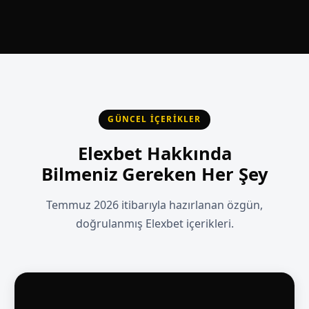
GÜNCEL İÇERIKLER
Elexbet Hakkında
Bilmeniz Gereken Her Şey
Temmuz 2026 itibarıyla hazırlanan özgün,
doğrulanmış Elexbet içerikleri.