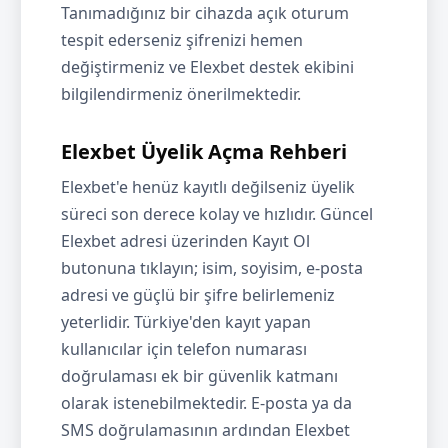
Tanımadığınız bir cihazda açık oturum
tespit ederseniz şifrenizi hemen
değiştirmeniz ve Elexbet destek ekibini
bilgilendirmeniz önerilmektedir.
Elexbet Üyelik Açma Rehberi
Elexbet'e henüz kayıtlı değilseniz üyelik
süreci son derece kolay ve hızlıdır. Güncel
Elexbet adresi üzerinden Kayıt Ol
butonuna tıklayın; isim, soyisim, e-posta
adresi ve güçlü bir şifre belirlemeniz
yeterlidir. Türkiye'den kayıt yapan
kullanıcılar için telefon numarası
doğrulaması ek bir güvenlik katmanı
olarak istenebilmektedir. E-posta ya da
SMS doğrulamasının ardından Elexbet