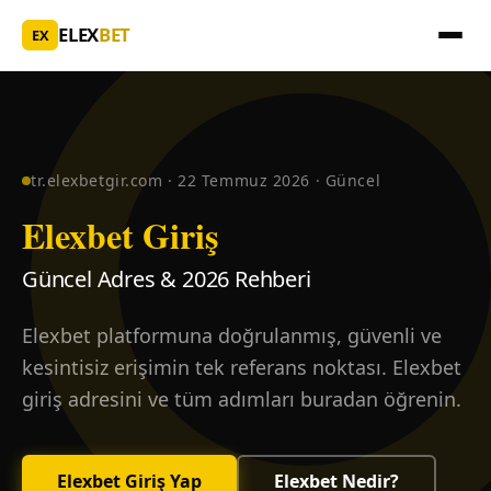
ELEX
BET
EX
tr.elexbetgir.com · 22 Temmuz 2026 · Güncel
Elexbet Giriş
Güncel Adres & 2026 Rehberi
Elexbet platformuna doğrulanmış, güvenli ve
kesintisiz erişimin tek referans noktası. Elexbet
giriş adresini ve tüm adımları buradan öğrenin.
Elexbet Giriş Yap
Elexbet Nedir?