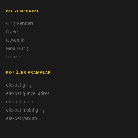
BILGI MERKEZI
Giriş Rehberi
Üyelik
Güvenlik
Mobil Giriş
İçerikler
POPÜLER ARAMALAR
elexbet giriş
elexbet güncel adres
elexbet nedir
elexbet mobil giriş
elexbet yardım