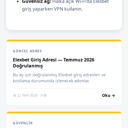
Güvensiz ağ:
Halka açık Wi-Fi'da Elexbet
giriş yaparken VPN kullanın.
GÜNCEL ADRES
Elexbet Giriş Adresi — Temmuz 2026
Doğrulanmış
Bu ay için doğrulanmış Elexbet giriş adresleri ve
kısıtlama durumunda izlenecek adımlar.
Oku →
📅 22 Tem 2026 · 3 dk
GÜVENLIK