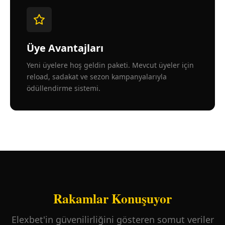
Üye Avantajları
Yeni üyelere hoş geldin paketi. Mevcut üyeler için
reload, sadakat ve sezon kampanyalarıyla
ödüllendirme sistemi.
Rakamlar Konuşuyor
Elexbet'in güvenilirliğini gösteren somut veriler