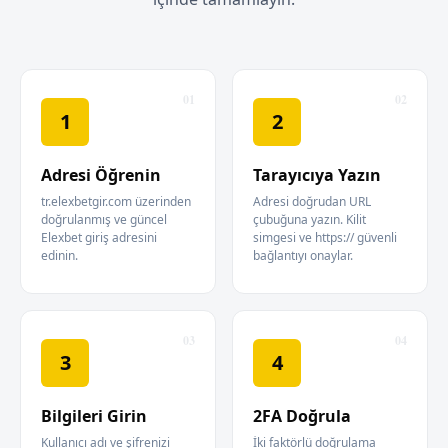
1
2
Adresi Öğrenin
Tarayıcıya Yazın
tr.elexbetgir.com üzerinden
Adresi doğrudan URL
doğrulanmış ve güncel
çubuğuna yazın. Kilit
Elexbet giriş adresini
simgesi ve https:// güvenli
edinin.
bağlantıyı onaylar.
3
4
Bilgileri Girin
2FA Doğrula
Kullanıcı adı ve şifrenizi
İki faktörlü doğrulama