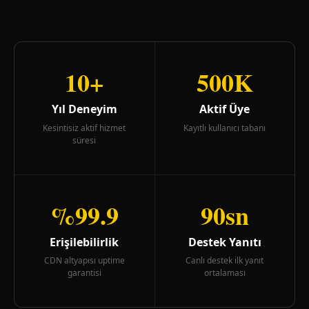
10+
500K
Yıl Deneyim
Aktif Üye
Kesintisiz aktif hizmet
Kayıtlı kullanıcı tabanı
süresi
%99.9
90sn
Erişilebilirlik
Destek Yanıtı
CDN altyapısı uptime
Canlı destek ilk yanıt
garantisi
ortalaması