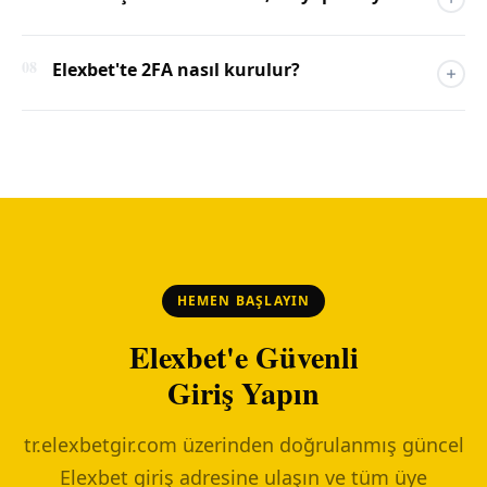
tüm özelliklere erişebilirsiniz.
adres üzerinden Kayıt Ol butonuna tıklayın, formu
doldurun ve e-posta veya SMS doğrulamasını
tamamlayın. Hesabınız hemen aktif olur ve hoş geldin
Elexbet giriş ekranındaki "Şifremi Unuttum"
08
Elexbet'te 2FA nasıl kurulur?
avantajlarına anında kavuşursunuz.
bağlantısına tıklayın. Üyelik e-posta adresinize
sıfırlama bağlantısı gönderilecektir. Bağlantı 15 dakika
geçerlidir. E-posta gelmezse spam klasörünüzü
Elexbet hesabınıza giriş yapın, sağ üstteki profil
kontrol edin; sorun devam ederse Elexbet canlı
menüsünden Güvenlik Ayarları'na gidin ve İki Faktörlü
desteğe başvurun.
Doğrulama seçeneğini aktif hale getirin. SMS veya
authenticator uygulama seçeneklerinden birini tercih
edin. SMS'e kıyasla authenticator uygulaması (Google,
Microsoft) SIM swap saldırılarına karşı çok daha
güvenlidir.
HEMEN BAŞLAYIN
Elexbet'e Güvenli
Giriş Yapın
tr.elexbetgir.com üzerinden doğrulanmış güncel
Elexbet giriş adresine ulaşın ve tüm üye