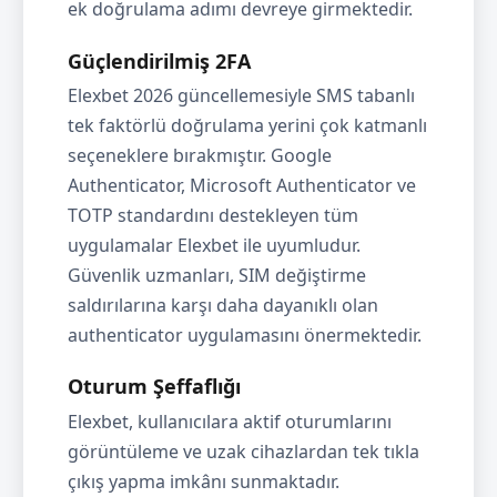
ek doğrulama adımı devreye girmektedir.
Güçlendirilmiş 2FA
Elexbet 2026 güncellemesiyle SMS tabanlı
tek faktörlü doğrulama yerini çok katmanlı
seçeneklere bırakmıştır. Google
Authenticator, Microsoft Authenticator ve
TOTP standardını destekleyen tüm
uygulamalar Elexbet ile uyumludur.
Güvenlik uzmanları, SIM değiştirme
saldırılarına karşı daha dayanıklı olan
authenticator uygulamasını önermektedir.
Oturum Şeffaflığı
Elexbet, kullanıcılara aktif oturumlarını
görüntüleme ve uzak cihazlardan tek tıkla
çıkış yapma imkânı sunmaktadır.