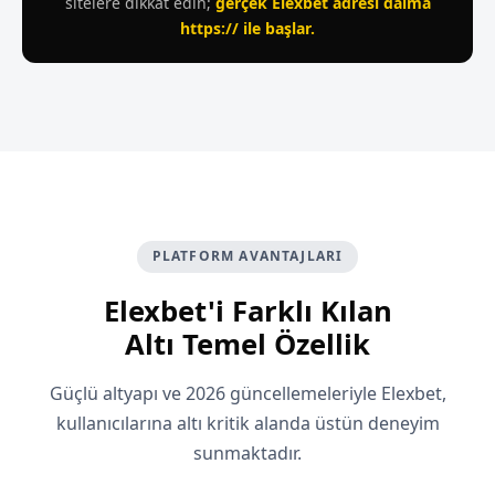
sitelere dikkat edin;
gerçek Elexbet adresi daima
https:// ile başlar.
PLATFORM AVANTAJLARI
Elexbet'i Farklı Kılan
Altı Temel Özellik
Güçlü altyapı ve 2026 güncellemeleriyle Elexbet,
kullanıcılarına altı kritik alanda üstün deneyim
sunmaktadır.