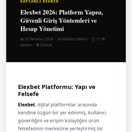
KAPSAMLI REHBER
Elexbet 2026: Platform Yapısı,
Güvenli Giriş Yöntemleri ve
Hesap Yönetimi
📅 22 Temmuz 2026 · ✍ Elexbet Editörü · ⏱ 11 dk
okuma · 🔄 Güncel
Elexbet Platformu: Yapı ve
Felsefe
Elexbet
, dijital platformlar arasında
kendine özgün bir yer edinmiş, kullanıcı
güvenliğini ve erişim kolaylığını ürün
felsefesinin merkezine yerleştirmiş bir