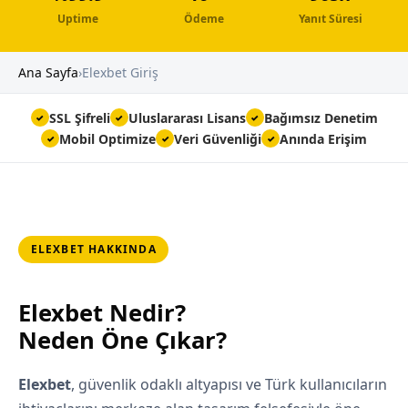
Uptime
Ödeme
Yanıt Süresi
Ana Sayfa
›
Elexbet Giriş
SSL Şifreli
Uluslararası Lisans
Bağımsız Denetim
✓
✓
✓
Mobil Optimize
Veri Güvenliği
Anında Erişim
✓
✓
✓
ELEXBET HAKKINDA
Elexbet Nedir?
Neden Öne Çıkar?
Elexbet
, güvenlik odaklı altyapısı ve Türk kullanıcıların