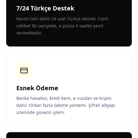
7/24 Türkçe Destek
Resmi tatil dahil 24 saat Türkçe destek. Canlı
sohbet 90 saniyede, e-posta 4 saatte yanıt
vermektedir.
Esnek Ödeme
Banka havalesi, kredi kartı, e-cüzdan ve kripto
dahil 10'dan fazla ödeme yöntemi. Şifreli altyapı
üzerinde güvenli işlem.