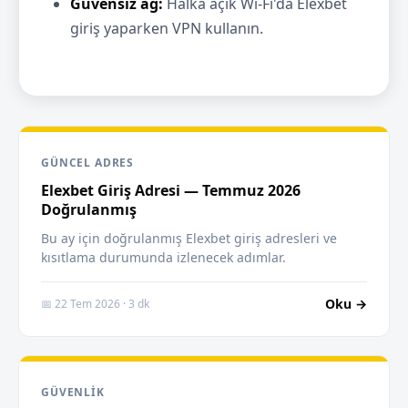
Güvensiz ağ:
Halka açık Wi-Fi'da Elexbet
giriş yaparken VPN kullanın.
GÜNCEL ADRES
Elexbet Giriş Adresi — Temmuz 2026
Doğrulanmış
Bu ay için doğrulanmış Elexbet giriş adresleri ve
kısıtlama durumunda izlenecek adımlar.
Oku →
📅 22 Tem 2026 · 3 dk
GÜVENLIK