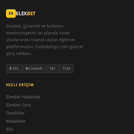
ELEX
BET
EX
Elexbet, güvenlik ve kullanıcı
memnuniyetini ön planda tutan
uluslararası lisanslı dijital eğlence
platformudur. tr.elexbetgir.com güncel
giriş rehberi.
🔒 SSL
🌐 Lisanslı
18+
7/24
HIZLI ERIŞIM
Elexbet Hakkında
Elexbet Giriş
Özellikler
Makaleler
SSS