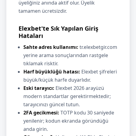
üyeliğiniz anında aktif olur. Üyelik
tamamen ücretsizdir.
Elexbet'te Sık Yapılan Giriş
Hataları
Sahte adres kullanımı:
tr.elexbetgir.com
yerine arama sonuçlarından rastgele
tıklamak risktir.
Harf büyüklüğü hatası:
Elexbet şifreleri
büyük/küçük harfe duyarlıdır.
Eski tarayıcı:
Elexbet 2026 arayüzü
modern standartlar gerektirmektedir;
tarayıcınızı güncel tutun.
2FA gecikmesi:
TOTP kodu 30 saniyede
yenilenir; kodun ekranda göründüğü
anda girin.