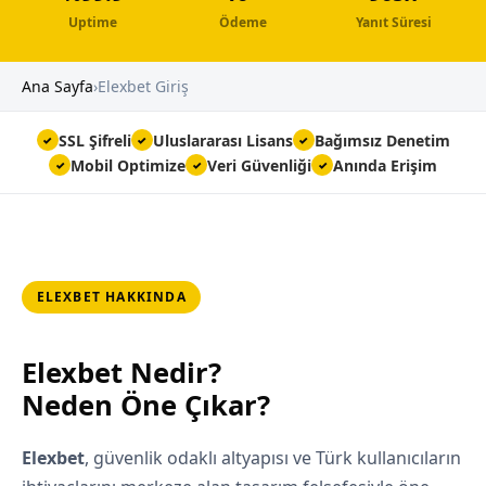
Uptime
Ödeme
Yanıt Süresi
Ana Sayfa
›
Elexbet Giriş
SSL Şifreli
Uluslararası Lisans
Bağımsız Denetim
✓
✓
✓
Mobil Optimize
Veri Güvenliği
Anında Erişim
✓
✓
✓
ELEXBET HAKKINDA
Elexbet Nedir?
Neden Öne Çıkar?
Elexbet
, güvenlik odaklı altyapısı ve Türk kullanıcıların