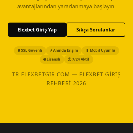
avantajlarından yararlanmaya başlayın.
Elexbet Giriş Yap
Sıkça Sorulanlar
🔒 SSL Güvenli
⚡ Anında Erişim
📱 Mobil Uyumlu
🌐 Lisanslı
🕐 7/24 Aktif
TR.ELEXBETGIR.COM — ELEXBET GİRİŞ
REHBERİ 2026