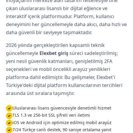
ihtiyaçlarını merkeze alan tasarım felsefesiyle öne
çıkan uluslararası lisanslı bir dijital eğlence ve
interaktif içerik platformudur. Platform, kullanıcı
deneyimini her güncellemeyle daha akıcı, daha hızlı ve
daha güvenli bir seviyeye taşımaktadır.
2026 yılında gerçekleştirilen kapsamlı teknik
güncellemeyle
Elexbet giriş
süreci sadeleştirilmiş;
yeni nesil güvenlik katmanları, genişletilmiş 2FA
seçenekleri ve mobil öncelikli arayüz yenilikleri
platforma dahil edilmiştir. Bu gelişmeler, Elexbet'i
Türkiye'deki dijital platform kullanıcılarının tercihleri
arasında üst sıralara taşımıştır.
Uluslararası lisans güvencesiyle denetimli hizmet
✓
TLS 1.3 ve 256-bit SSL şifreli veri iletimi
✓
iOS ve Android için optimize edilmiş mobil arayüz
✓
7/24 Türkçe canlı destek, 90 saniye ortalama yanıt
✓