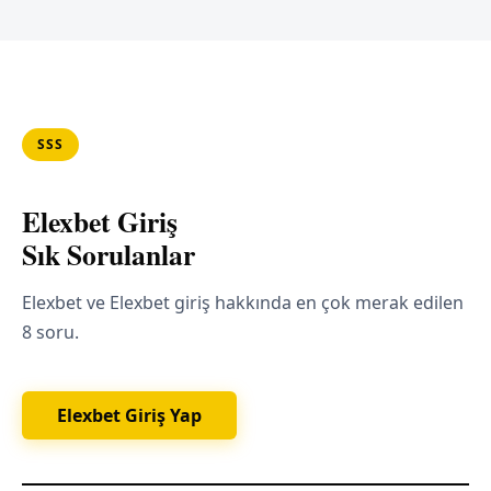
SSS
Elexbet Giriş
Sık Sorulanlar
Elexbet ve Elexbet giriş hakkında en çok merak edilen
8 soru.
Elexbet Giriş Yap