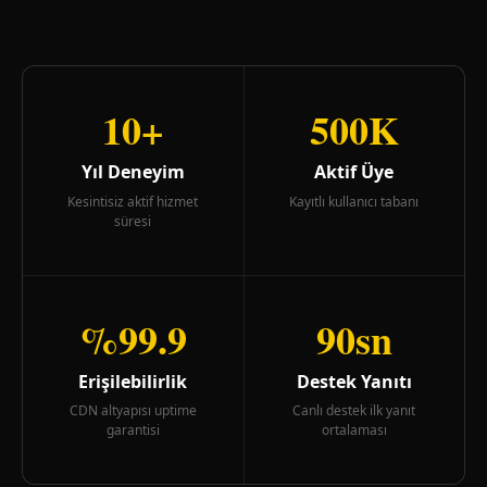
10+
500K
Yıl Deneyim
Aktif Üye
Kesintisiz aktif hizmet
Kayıtlı kullanıcı tabanı
süresi
%99.9
90sn
Erişilebilirlik
Destek Yanıtı
CDN altyapısı uptime
Canlı destek ilk yanıt
garantisi
ortalaması