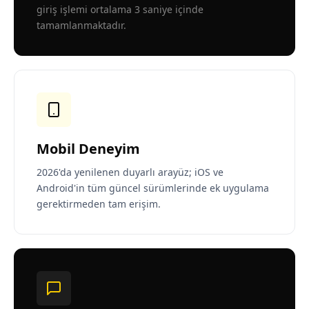
giriş işlemi ortalama 3 saniye içinde
tamamlanmaktadır.
Mobil Deneyim
2026'da yenilenen duyarlı arayüz; iOS ve
Android'in tüm güncel sürümlerinde ek uygulama
gerektirmeden tam erişim.