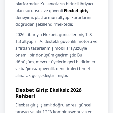
platformdur. Kullanıcıların birincil ihtiyacı
olan sorunsuz ve güvenli
Elexbet giriş
deneyimi, platformun altyapı kararlarını
doğrudan şekillendirmektedir.
2026 itibarıyla Elexbet, güncellenmiş TLS
1.3 altyapısı, AI destekli güvenlik motoru ve
sıfırdan tasarlanmış mobil arayüzüyle
önemli bir dönüşüm geçirmiştir. Bu
dönüşüm, mevcut üyelerin geri bildirimleri
ve bağımsız güvenlik denetimleri temel
alınarak gerçekleştirilmiştir.
Elexbet Giriş: Eksiksiz 2026
Rehberi
Elexbet giriş işlemi; doğru adres, güncel
tarayıcı ve aktif 2FA kombinasyonuyla en