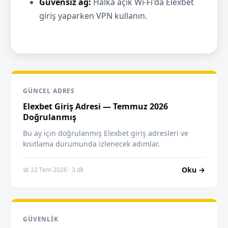
Güvensiz ağ:
Halka açık Wi-Fi'da Elexbet
giriş yaparken VPN kullanın.
GÜNCEL ADRES
Elexbet Giriş Adresi — Temmuz 2026
Doğrulanmış
Bu ay için doğrulanmış Elexbet giriş adresleri ve
kısıtlama durumunda izlenecek adımlar.
Oku →
📅 22 Tem 2026 · 3 dk
GÜVENLIK