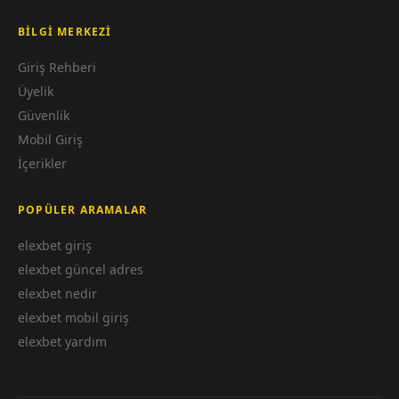
BILGI MERKEZI
Giriş Rehberi
Üyelik
Güvenlik
Mobil Giriş
İçerikler
POPÜLER ARAMALAR
elexbet giriş
elexbet güncel adres
elexbet nedir
elexbet mobil giriş
elexbet yardım