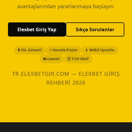
avantajlarından yararlanmaya başlayın.
Elexbet Giriş Yap
Sıkça Sorulanlar
🔒 SSL Güvenli
⚡ Anında Erişim
📱 Mobil Uyumlu
🌐 Lisanslı
🕐 7/24 Aktif
TR.ELEXBETGIR.COM — ELEXBET GİRİŞ
REHBERİ 2026