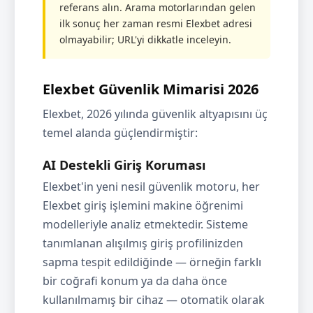
referans alın. Arama motorlarından gelen
ilk sonuç her zaman resmi Elexbet adresi
olmayabilir; URL'yi dikkatle inceleyin.
Elexbet Güvenlik Mimarisi 2026
Elexbet, 2026 yılında güvenlik altyapısını üç
temel alanda güçlendirmiştir:
AI Destekli Giriş Koruması
Elexbet'in yeni nesil güvenlik motoru, her
Elexbet giriş işlemini makine öğrenimi
modelleriyle analiz etmektedir. Sisteme
tanımlanan alışılmış giriş profilinizden
sapma tespit edildiğinde — örneğin farklı
bir coğrafi konum ya da daha önce
kullanılmamış bir cihaz — otomatik olarak