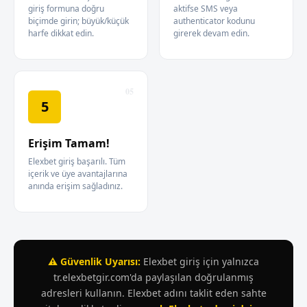
giriş formuna doğru
aktifse SMS veya
biçimde girin; büyük/küçük
authenticator kodunu
harfe dikkat edin.
girerek devam edin.
5
Erişim Tamam!
Elexbet giriş başarılı. Tüm
içerik ve üye avantajlarına
anında erişim sağladınız.
⚠ Güvenlik Uyarısı:
Elexbet giriş için yalnızca
tr.elexbetgir.com'da paylaşılan doğrulanmış
adresleri kullanın. Elexbet adını taklit eden sahte