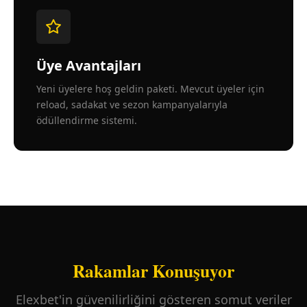
Üye Avantajları
Yeni üyelere hoş geldin paketi. Mevcut üyeler için
reload, sadakat ve sezon kampanyalarıyla
ödüllendirme sistemi.
Rakamlar Konuşuyor
Elexbet'in güvenilirliğini gösteren somut veriler