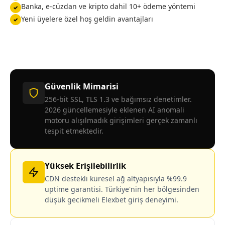
Banka, e-cüzdan ve kripto dahil 10+ ödeme yöntemi
✓
Yeni üyelere özel hoş geldin avantajları
✓
Güvenlik Mimarisi
256-bit SSL, TLS 1.3 ve bağımsız denetimler.
2026 güncellemesiyle eklenen AI anomali
motoru alışılmadık girişimleri gerçek zamanlı
tespit etmektedir.
Yüksek Erişilebilirlik
CDN destekli küresel ağ altyapısıyla %99.9
uptime garantisi. Türkiye'nin her bölgesinden
düşük gecikmeli Elexbet giriş deneyimi.