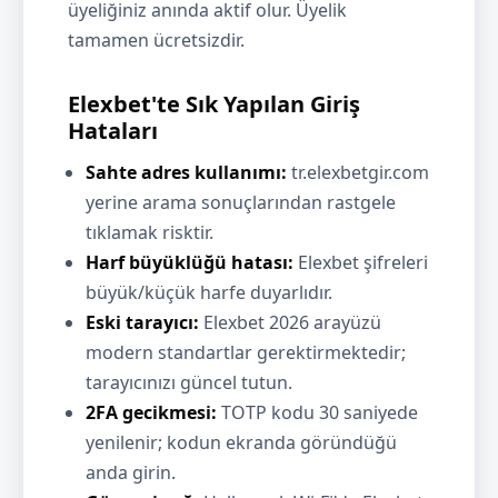
üyeliğiniz anında aktif olur. Üyelik
tamamen ücretsizdir.
Elexbet'te Sık Yapılan Giriş
Hataları
Sahte adres kullanımı:
tr.elexbetgir.com
yerine arama sonuçlarından rastgele
tıklamak risktir.
Harf büyüklüğü hatası:
Elexbet şifreleri
büyük/küçük harfe duyarlıdır.
Eski tarayıcı:
Elexbet 2026 arayüzü
modern standartlar gerektirmektedir;
tarayıcınızı güncel tutun.
2FA gecikmesi:
TOTP kodu 30 saniyede
yenilenir; kodun ekranda göründüğü
anda girin.