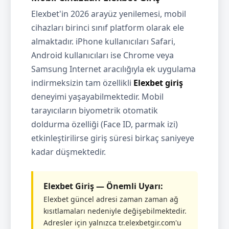
Elexbet'in 2026 arayüz yenilemesi, mobil
cihazları birinci sınıf platform olarak ele
almaktadır. iPhone kullanıcıları Safari,
Android kullanıcıları ise Chrome veya
Samsung Internet aracılığıyla ek uygulama
indirmeksizin tam özellikli
Elexbet giriş
deneyimi yaşayabilmektedir. Mobil
tarayıcıların biyometrik otomatik
doldurma özelliği (Face ID, parmak izi)
etkinleştirilirse giriş süresi birkaç saniyeye
kadar düşmektedir.
Elexbet Giriş — Önemli Uyarı:
Elexbet güncel adresi zaman zaman ağ
kısıtlamaları nedeniyle değişebilmektedir.
Adresler için yalnızca tr.elexbetgir.com'u