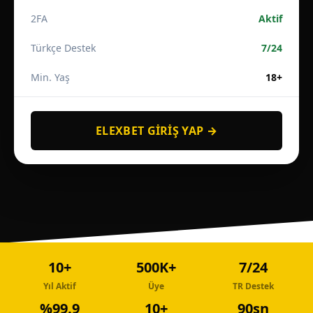
2FA
Aktif
Türkçe Destek
7/24
Min. Yaş
18+
ELEXBET GİRİŞ YAP →
10+
500K+
7/24
Yıl Aktif
Üye
TR Destek
%99.9
10+
90sn