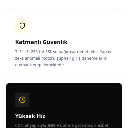
Katmanlı Güvenlik
TLS 1.3, 256-bit SSL ve bağımsız denetimler. Yapay
zeka anomali motoru şüpheli giriş denemelerini
otomatik engellemektedir.
Yüksek Hız
CDN altyapısıyla %99.9 uptime garantisi. Elexbet