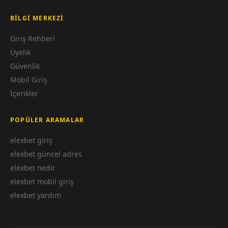
BILGI MERKEZI
Giriş Rehberi
Üyelik
Güvenlik
Mobil Giriş
İçerikler
POPÜLER ARAMALAR
elexbet giriş
elexbet güncel adres
elexbet nedir
elexbet mobil giriş
elexbet yardım