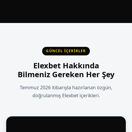
GÜNCEL İÇERIKLER
Elexbet Hakkında
Bilmeniz Gereken Her Şey
Temmuz 2026 itibarıyla hazırlanan özgün,
doğrulanmış Elexbet içerikleri.