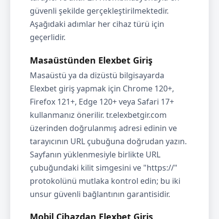
güvenli şekilde gerçekleştirilmektedir.
Aşağıdaki adımlar her cihaz türü için
geçerlidir.
Masaüstünden Elexbet Giriş
Masaüstü ya da dizüstü bilgisayarda
Elexbet giriş yapmak için Chrome 120+,
Firefox 121+, Edge 120+ veya Safari 17+
kullanmanız önerilir. tr.elexbetgir.com
üzerinden doğrulanmış adresi edinin ve
tarayıcının URL çubuğuna doğrudan yazın.
Sayfanın yüklenmesiyle birlikte URL
çubuğundaki kilit simgesini ve "https://"
protokolünü mutlaka kontrol edin; bu iki
unsur güvenli bağlantının garantisidir.
Mobil Cihazdan Elexbet Giriş