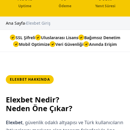
Uptime
Ödeme
Yanıt Süresi
Ana Sayfa
›
Elexbet Giriş
SSL Şifreli
Uluslararası Lisans
Bağımsız Denetim
✓
✓
✓
Mobil Optimize
Veri Güvenliği
Anında Erişim
✓
✓
✓
ELEXBET HAKKINDA
Elexbet Nedir?
Neden Öne Çıkar?
Elexbet
, güvenlik odaklı altyapısı ve Türk kullanıcıların