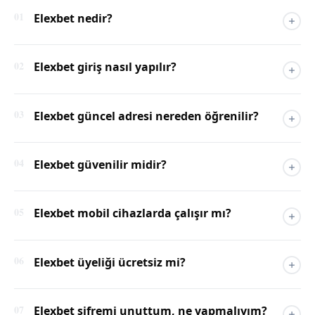
01
Elexbet nedir?
Elexbet, uluslararası lisans kapsamında faaliyet
02
Elexbet giriş nasıl yapılır?
gösteren, Türk kullanıcılara tam Türkçe arayüz ve 7/24
destek sunan dijital eğlence ve interaktif içerik
platformudur. Güvenlik odaklı altyapısı ve kesintisiz
tr.elexbetgir.com üzerinden doğrulanmış güncel
03
Elexbet güncel adresi nereden öğrenilir?
erişim altyapısıyla kullanıcı memnuniyetini öncelikli
Elexbet giriş adresini edinin. Adresi tarayıcınıza
hedef olarak benimseyen Elexbet, yıllar içinde güçlü
doğrudan yazın; URL'de kilit simgesi ve "https://"
bir üye tabanı oluşturmuştur.
olduğunu doğrulayın. Kullanıcı adı ve şifrenizi giriş
Elexbet güncel giriş adresi için tr.elexbetgir.com
04
Elexbet güvenilir midir?
formuna girin, Giriş butonuna tıklayın. 2FA aktifse
sayfasını düzenli olarak takip edin. Adres değişiklikleri
SMS ya da authenticator kodunuzu da girerek işlemi
anlık olarak güncellenmektedir. Arama motorlarından
tamamlayın.
ulaşılan sonuçlar her zaman resmi adres
Evet. Elexbet, uluslararası lisans çerçevesinde faaliyet
05
Elexbet mobil cihazlarda çalışır mı?
olmayabileceğinden, doğrulama için bu sayfayı
göstermekte olup bağımsız güvenlik denetimlerinden
kullanın ve adresi tarayıcınızda yer imi olarak
geçmektedir. 256-bit SSL şifreleme, TLS 1.3 protokolü
kaydedin.
ve yapay zeka destekli anomali tespiti, platformun
Evet. Elexbet'in 2026'da yenilenen duyarlı (responsive)
06
Elexbet üyeliği ücretsiz mi?
güvenlik standartlarını yüksek tutmaktadır.
arayüzü iOS ve Android'in tüm güncel sürümlerinde
sorunsuz çalışmaktadır. Ek uygulama indirmeye gerek
kalmadan mobil tarayıcıdan Elexbet giriş yapabilir,
Evet, Elexbet üyeliği tamamen ücretsizdir. Güncel
07
Elexbet şifremi unuttum, ne yapmalıyım?