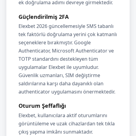
ek doğrulama adımı devreye girmektedir.
Güçlendirilmiş 2FA
Elexbet 2026 güncellemesiyle SMS tabanlı
tek faktörlü doğrulama yerini çok katmanlı
seçeneklere bırakmıştır. Google
Authenticator, Microsoft Authenticator ve
TOTP standardını destekleyen tüm
uygulamalar Elexbet ile uyumludur.
Güvenlik uzmanları, SIM değiştirme
saldırılarına karşı daha dayanıklı olan
authenticator uygulamasını önermektedir.
Oturum Şeffaflığı
Elexbet, kullanıcılara aktif oturumlarını
görüntüleme ve uzak cihazlardan tek tıkla
çıkış yapma imkânı sunmaktadır.