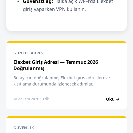
Güvensiz ağ:
Halka açık Wi-Fi'da Elexbet
giriş yaparken VPN kullanın.
GÜNCEL ADRES
Elexbet Giriş Adresi — Temmuz 2026
Doğrulanmış
Bu ay için doğrulanmış Elexbet giriş adresleri ve
kısıtlama durumunda izlenecek adımlar.
Oku →
📅 22 Tem 2026 · 3 dk
GÜVENLIK