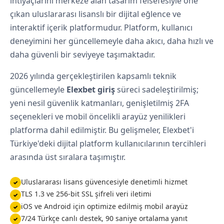
ihtiyaçlarını merkeze alan tasarım felsefesiyle öne
çıkan uluslararası lisanslı bir dijital eğlence ve
interaktif içerik platformudur. Platform, kullanıcı
deneyimini her güncellemeyle daha akıcı, daha hızlı ve
daha güvenli bir seviyeye taşımaktadır.
2026 yılında gerçekleştirilen kapsamlı teknik
güncellemeyle
Elexbet giriş
süreci sadeleştirilmiş;
yeni nesil güvenlik katmanları, genişletilmiş 2FA
seçenekleri ve mobil öncelikli arayüz yenilikleri
platforma dahil edilmiştir. Bu gelişmeler, Elexbet'i
Türkiye'deki dijital platform kullanıcılarının tercihleri
arasında üst sıralara taşımıştır.
Uluslararası lisans güvencesiyle denetimli hizmet
✓
TLS 1.3 ve 256-bit SSL şifreli veri iletimi
✓
iOS ve Android için optimize edilmiş mobil arayüz
✓
7/24 Türkçe canlı destek, 90 saniye ortalama yanıt
✓