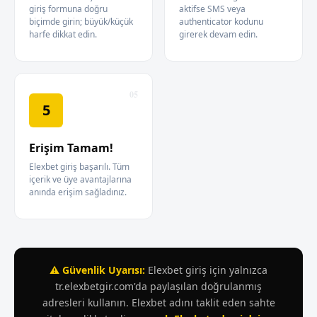
giriş formuna doğru
aktifse SMS veya
biçimde girin; büyük/küçük
authenticator kodunu
harfe dikkat edin.
girerek devam edin.
5
Erişim Tamam!
Elexbet giriş başarılı. Tüm
içerik ve üye avantajlarına
anında erişim sağladınız.
⚠ Güvenlik Uyarısı:
Elexbet giriş için yalnızca
tr.elexbetgir.com'da paylaşılan doğrulanmış
adresleri kullanın. Elexbet adını taklit eden sahte