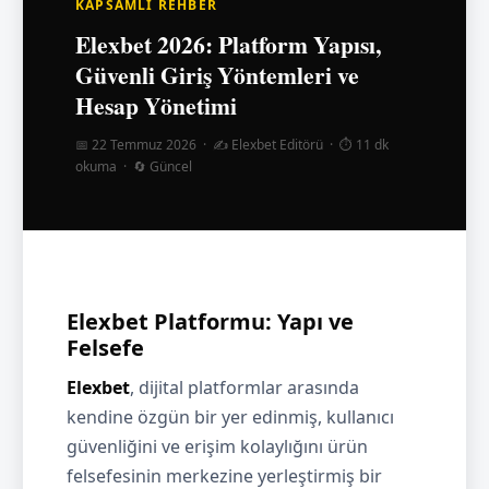
KAPSAMLI REHBER
Elexbet 2026: Platform Yapısı,
Güvenli Giriş Yöntemleri ve
Hesap Yönetimi
📅 22 Temmuz 2026 · ✍ Elexbet Editörü · ⏱ 11 dk
okuma · 🔄 Güncel
Elexbet Platformu: Yapı ve
Felsefe
Elexbet
, dijital platformlar arasında
kendine özgün bir yer edinmiş, kullanıcı
güvenliğini ve erişim kolaylığını ürün
felsefesinin merkezine yerleştirmiş bir