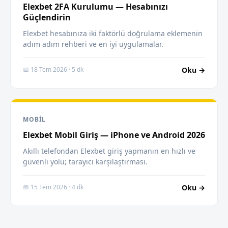
Elexbet 2FA Kurulumu — Hesabınızı
Güçlendirin
Elexbet hesabınıza iki faktörlü doğrulama eklemenin
adım adım rehberi ve en iyi uygulamalar.
Oku →
📅 18 Tem 2026 · 5 dk
MOBIL
Elexbet Mobil Giriş — iPhone ve Android 2026
Akıllı telefondan Elexbet giriş yapmanın en hızlı ve
güvenli yolu; tarayıcı karşılaştırması.
Oku →
📅 15 Tem 2026 · 4 dk