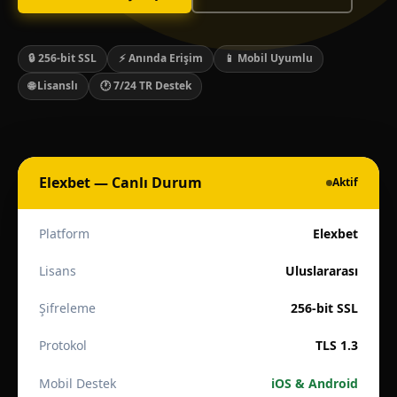
🔒 256-bit SSL
⚡ Anında Erişim
📱 Mobil Uyumlu
🌐 Lisanslı
🕐 7/24 TR Destek
Elexbet — Canlı Durum
Aktif
Platform
Elexbet
Lisans
Uluslararası
Şifreleme
256-bit SSL
Protokol
TLS 1.3
Mobil Destek
iOS & Android