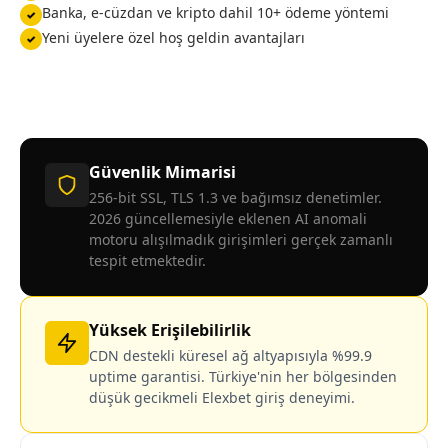
Banka, e-cüzdan ve kripto dahil 10+ ödeme yöntemi
✓
Yeni üyelere özel hoş geldin avantajları
✓
Güvenlik Mimarisi
256-bit SSL, TLS 1.3 ve bağımsız denetimler.
2026 güncellemesiyle eklenen AI anomali
motoru alışılmadık girişimleri gerçek zamanlı
tespit etmektedir.
Yüksek Erişilebilirlik
CDN destekli küresel ağ altyapısıyla %99.9
uptime garantisi. Türkiye'nin her bölgesinden
düşük gecikmeli Elexbet giriş deneyimi.