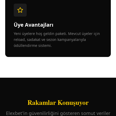
Üye Avantajları
Yeni üyelere hoş geldin paketi. Mevcut üyeler için
reload, sadakat ve sezon kampanyalarıyla
ödüllendirme sistemi.
Rakamlar Konuşuyor
Elexbet'in güvenilirliğini gösteren somut veriler