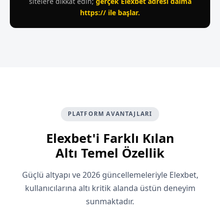
sitelere dikkat edin;
gerçek Elexbet adresi daima
https:// ile başlar.
PLATFORM AVANTAJLARI
Elexbet'i Farklı Kılan
Altı Temel Özellik
Güçlü altyapı ve 2026 güncellemeleriyle Elexbet,
kullanıcılarına altı kritik alanda üstün deneyim
sunmaktadır.