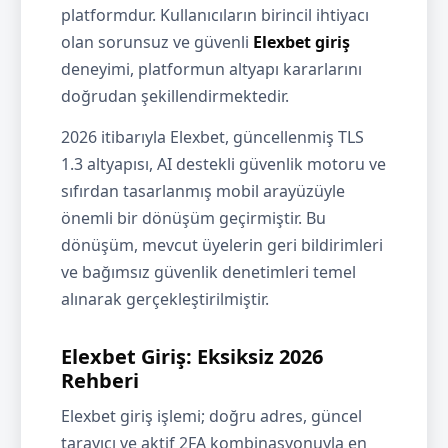
platformdur. Kullanıcıların birincil ihtiyacı
olan sorunsuz ve güvenli
Elexbet giriş
deneyimi, platformun altyapı kararlarını
doğrudan şekillendirmektedir.
2026 itibarıyla Elexbet, güncellenmiş TLS
1.3 altyapısı, AI destekli güvenlik motoru ve
sıfırdan tasarlanmış mobil arayüzüyle
önemli bir dönüşüm geçirmiştir. Bu
dönüşüm, mevcut üyelerin geri bildirimleri
ve bağımsız güvenlik denetimleri temel
alınarak gerçekleştirilmiştir.
Elexbet Giriş: Eksiksiz 2026
Rehberi
Elexbet giriş işlemi; doğru adres, güncel
tarayıcı ve aktif 2FA kombinasyonuyla en