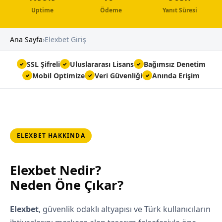
Uptime
Ödeme
Yanıt Süresi
Ana Sayfa
›
Elexbet Giriş
SSL Şifreli
Uluslararası Lisans
Bağımsız Denetim
✓
✓
✓
Mobil Optimize
Veri Güvenliği
Anında Erişim
✓
✓
✓
ELEXBET HAKKINDA
Elexbet Nedir?
Neden Öne Çıkar?
Elexbet
, güvenlik odaklı altyapısı ve Türk kullanıcıların