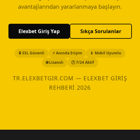
avantajlarından yararlanmaya başlayın.
Elexbet Giriş Yap
Sıkça Sorulanlar
🔒 SSL Güvenli
⚡ Anında Erişim
📱 Mobil Uyumlu
🌐 Lisanslı
🕐 7/24 Aktif
TR.ELEXBETGIR.COM — ELEXBET GİRİŞ
REHBERİ 2026