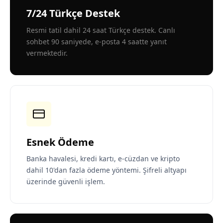
7/24 Türkçe Destek
Resmi tatil dahil 24 saat Türkçe destek. Canlı
sohbet 90 saniyede, e-posta 4 saatte yanıt
vermektedir.
Esnek Ödeme
Banka havalesi, kredi kartı, e-cüzdan ve kripto
dahil 10'dan fazla ödeme yöntemi. Şifreli altyapı
üzerinde güvenli işlem.