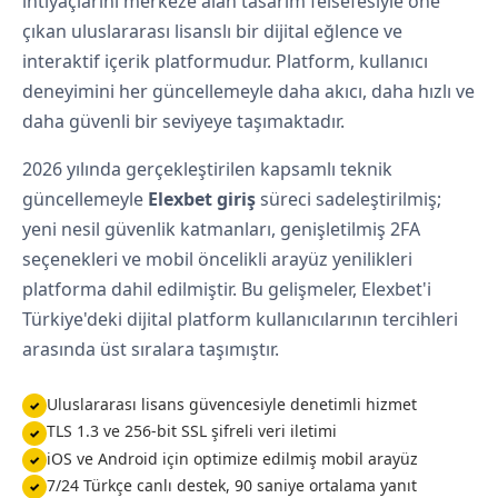
ihtiyaçlarını merkeze alan tasarım felsefesiyle öne
çıkan uluslararası lisanslı bir dijital eğlence ve
interaktif içerik platformudur. Platform, kullanıcı
deneyimini her güncellemeyle daha akıcı, daha hızlı ve
daha güvenli bir seviyeye taşımaktadır.
2026 yılında gerçekleştirilen kapsamlı teknik
güncellemeyle
Elexbet giriş
süreci sadeleştirilmiş;
yeni nesil güvenlik katmanları, genişletilmiş 2FA
seçenekleri ve mobil öncelikli arayüz yenilikleri
platforma dahil edilmiştir. Bu gelişmeler, Elexbet'i
Türkiye'deki dijital platform kullanıcılarının tercihleri
arasında üst sıralara taşımıştır.
Uluslararası lisans güvencesiyle denetimli hizmet
✓
TLS 1.3 ve 256-bit SSL şifreli veri iletimi
✓
iOS ve Android için optimize edilmiş mobil arayüz
✓
7/24 Türkçe canlı destek, 90 saniye ortalama yanıt
✓