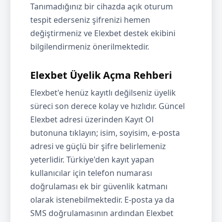
Tanımadığınız bir cihazda açık oturum
tespit ederseniz şifrenizi hemen
değiştirmeniz ve Elexbet destek ekibini
bilgilendirmeniz önerilmektedir.
Elexbet Üyelik Açma Rehberi
Elexbet'e henüz kayıtlı değilseniz üyelik
süreci son derece kolay ve hızlıdır. Güncel
Elexbet adresi üzerinden Kayıt Ol
butonuna tıklayın; isim, soyisim, e-posta
adresi ve güçlü bir şifre belirlemeniz
yeterlidir. Türkiye'den kayıt yapan
kullanıcılar için telefon numarası
doğrulaması ek bir güvenlik katmanı
olarak istenebilmektedir. E-posta ya da
SMS doğrulamasının ardından Elexbet