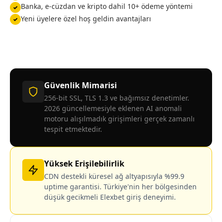
Banka, e-cüzdan ve kripto dahil 10+ ödeme yöntemi
✓
Yeni üyelere özel hoş geldin avantajları
✓
Güvenlik Mimarisi
256-bit SSL, TLS 1.3 ve bağımsız denetimler.
2026 güncellemesiyle eklenen AI anomali
motoru alışılmadık girişimleri gerçek zamanlı
tespit etmektedir.
Yüksek Erişilebilirlik
CDN destekli küresel ağ altyapısıyla %99.9
uptime garantisi. Türkiye'nin her bölgesinden
düşük gecikmeli Elexbet giriş deneyimi.