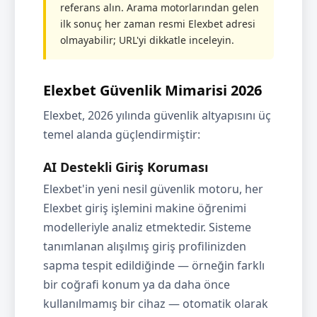
referans alın. Arama motorlarından gelen
ilk sonuç her zaman resmi Elexbet adresi
olmayabilir; URL'yi dikkatle inceleyin.
Elexbet Güvenlik Mimarisi 2026
Elexbet, 2026 yılında güvenlik altyapısını üç
temel alanda güçlendirmiştir:
AI Destekli Giriş Koruması
Elexbet'in yeni nesil güvenlik motoru, her
Elexbet giriş işlemini makine öğrenimi
modelleriyle analiz etmektedir. Sisteme
tanımlanan alışılmış giriş profilinizden
sapma tespit edildiğinde — örneğin farklı
bir coğrafi konum ya da daha önce
kullanılmamış bir cihaz — otomatik olarak