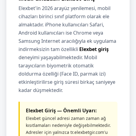
Elexbet'in 2026 arayüz yenilemesi, mobil
cihazları birinci sınıf platform olarak ele
almaktadır. iPhone kullanıcıları Safari,
Android kullanıcıları ise Chrome veya
Samsung Internet aracılığıyla ek uygulama
indirmeksizin tam özellikli
Elexbet giriş
deneyimi yaşayabilmektedir. Mobil
tarayıcıların biyometrik otomatik
doldurma özelliği (Face ID, parmak izi)
etkinleştirilirse giriş süresi birkaç saniyeye
kadar düşmektedir.
Elexbet Giriş — Önemli Uyarı:
Elexbet güncel adresi zaman zaman ağ
kısıtlamaları nedeniyle değişebilmektedir.
Adresler için yalnızca tr.elexbetgir.com'u