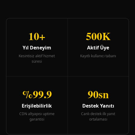
10+
500K
Yıl Deneyim
Aktif Üye
Kesintisiz aktif hizmet
Kayıtlı kullanıcı tabanı
süresi
%99.9
90sn
Erişilebilirlik
Destek Yanıtı
CDN altyapısı uptime
Canlı destek ilk yanıt
garantisi
ortalaması