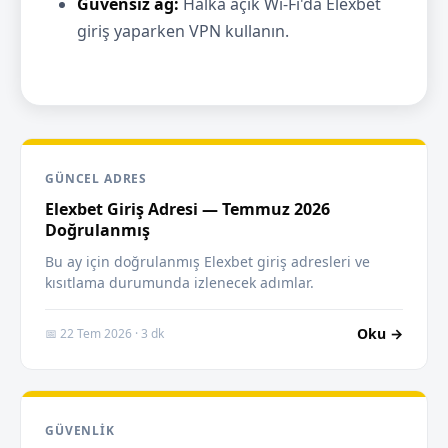
Güvensiz ağ:
Halka açık Wi-Fi'da Elexbet
giriş yaparken VPN kullanın.
GÜNCEL ADRES
Elexbet Giriş Adresi — Temmuz 2026
Doğrulanmış
Bu ay için doğrulanmış Elexbet giriş adresleri ve
kısıtlama durumunda izlenecek adımlar.
Oku →
📅 22 Tem 2026 · 3 dk
GÜVENLIK