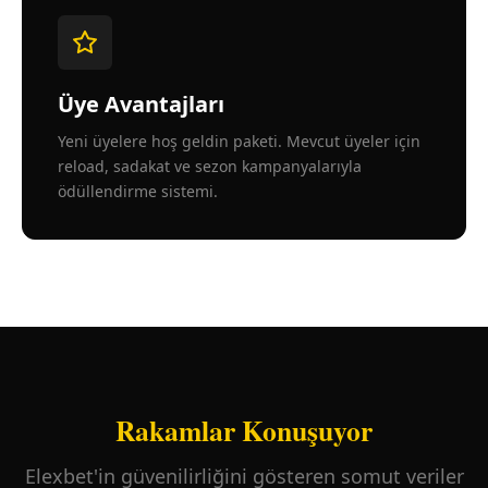
Üye Avantajları
Yeni üyelere hoş geldin paketi. Mevcut üyeler için
reload, sadakat ve sezon kampanyalarıyla
ödüllendirme sistemi.
Rakamlar Konuşuyor
Elexbet'in güvenilirliğini gösteren somut veriler