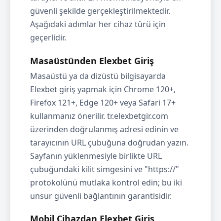
güvenli şekilde gerçekleştirilmektedir.
Aşağıdaki adımlar her cihaz türü için
geçerlidir.
Masaüstünden Elexbet Giriş
Masaüstü ya da dizüstü bilgisayarda
Elexbet giriş yapmak için Chrome 120+,
Firefox 121+, Edge 120+ veya Safari 17+
kullanmanız önerilir. tr.elexbetgir.com
üzerinden doğrulanmış adresi edinin ve
tarayıcının URL çubuğuna doğrudan yazın.
Sayfanın yüklenmesiyle birlikte URL
çubuğundaki kilit simgesini ve "https://"
protokolünü mutlaka kontrol edin; bu iki
unsur güvenli bağlantının garantisidir.
Mobil Cihazdan Elexbet Giriş