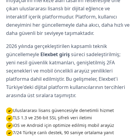
ihtiyaçlarını merkeze alan tasarım felsefesiyle öne
çıkan uluslararası lisanslı bir dijital eğlence ve
interaktif içerik platformudur. Platform, kullanıcı
deneyimini her güncellemeyle daha akıcı, daha hızlı ve
daha güvenli bir seviyeye taşımaktadır.
2026 yılında gerçekleştirilen kapsamlı teknik
güncellemeyle
Elexbet giriş
süreci sadeleştirilmiş;
yeni nesil güvenlik katmanları, genişletilmiş 2FA
seçenekleri ve mobil öncelikli arayüz yenilikleri
platforma dahil edilmiştir. Bu gelişmeler, Elexbet'i
Türkiye'deki dijital platform kullanıcılarının tercihleri
arasında üst sıralara taşımıştır.
Uluslararası lisans güvencesiyle denetimli hizmet
✓
TLS 1.3 ve 256-bit SSL şifreli veri iletimi
✓
iOS ve Android için optimize edilmiş mobil arayüz
✓
7/24 Türkçe canlı destek, 90 saniye ortalama yanıt
✓