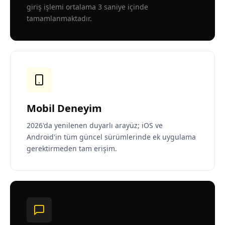
giriş işlemi ortalama 3 saniye içinde
tamamlanmaktadır.
Mobil Deneyim
2026'da yenilenen duyarlı arayüz; iOS ve
Android'in tüm güncel sürümlerinde ek uygulama
gerektirmeden tam erişim.