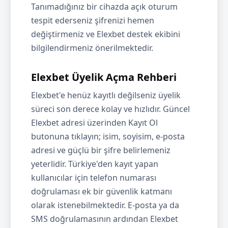
Tanımadığınız bir cihazda açık oturum
tespit ederseniz şifrenizi hemen
değiştirmeniz ve Elexbet destek ekibini
bilgilendirmeniz önerilmektedir.
Elexbet Üyelik Açma Rehberi
Elexbet'e henüz kayıtlı değilseniz üyelik
süreci son derece kolay ve hızlıdır. Güncel
Elexbet adresi üzerinden Kayıt Ol
butonuna tıklayın; isim, soyisim, e-posta
adresi ve güçlü bir şifre belirlemeniz
yeterlidir. Türkiye'den kayıt yapan
kullanıcılar için telefon numarası
doğrulaması ek bir güvenlik katmanı
olarak istenebilmektedir. E-posta ya da
SMS doğrulamasının ardından Elexbet