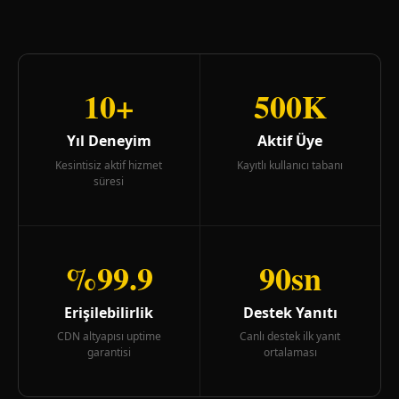
10+
500K
Yıl Deneyim
Aktif Üye
Kesintisiz aktif hizmet
Kayıtlı kullanıcı tabanı
süresi
%99.9
90sn
Erişilebilirlik
Destek Yanıtı
CDN altyapısı uptime
Canlı destek ilk yanıt
garantisi
ortalaması