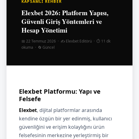
KAPSAMLI REHBER
Elexbet 2026: Platform Yapısı,
Güvenli Giriş Yöntemleri ve
Hesap Yönetimi
📅 22 Temmuz 2026 · ✍ Elexbet Editörü · ⏱ 11 dk
okuma · 🔄 Güncel
Elexbet Platformu: Yapı ve
Felsefe
Elexbet
, dijital platformlar arasında
kendine özgün bir yer edinmiş, kullanıcı
güvenliğini ve erişim kolaylığını ürün
felsefesinin merkezine yerleştirmiş bir