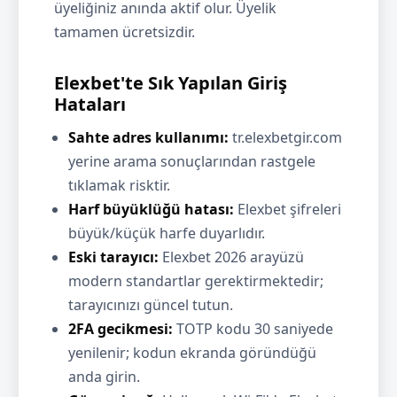
üyeliğiniz anında aktif olur. Üyelik
tamamen ücretsizdir.
Elexbet'te Sık Yapılan Giriş
Hataları
Sahte adres kullanımı:
tr.elexbetgir.com
yerine arama sonuçlarından rastgele
tıklamak risktir.
Harf büyüklüğü hatası:
Elexbet şifreleri
büyük/küçük harfe duyarlıdır.
Eski tarayıcı:
Elexbet 2026 arayüzü
modern standartlar gerektirmektedir;
tarayıcınızı güncel tutun.
2FA gecikmesi:
TOTP kodu 30 saniyede
yenilenir; kodun ekranda göründüğü
anda girin.