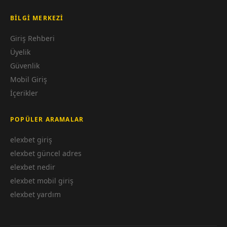
BILGI MERKEZI
Giriş Rehberi
Üyelik
Güvenlik
Mobil Giriş
İçerikler
POPÜLER ARAMALAR
elexbet giriş
elexbet güncel adres
elexbet nedir
elexbet mobil giriş
elexbet yardım