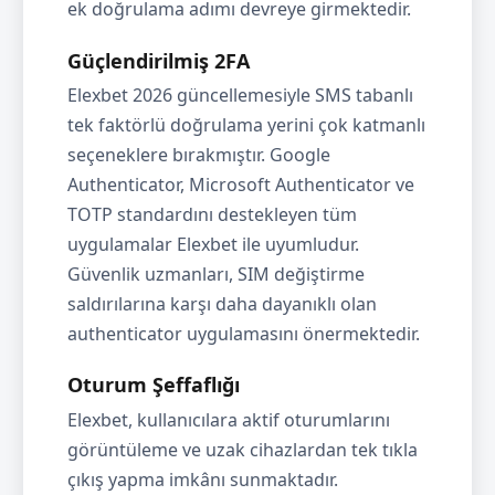
ek doğrulama adımı devreye girmektedir.
Güçlendirilmiş 2FA
Elexbet 2026 güncellemesiyle SMS tabanlı
tek faktörlü doğrulama yerini çok katmanlı
seçeneklere bırakmıştır. Google
Authenticator, Microsoft Authenticator ve
TOTP standardını destekleyen tüm
uygulamalar Elexbet ile uyumludur.
Güvenlik uzmanları, SIM değiştirme
saldırılarına karşı daha dayanıklı olan
authenticator uygulamasını önermektedir.
Oturum Şeffaflığı
Elexbet, kullanıcılara aktif oturumlarını
görüntüleme ve uzak cihazlardan tek tıkla
çıkış yapma imkânı sunmaktadır.