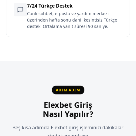
7/24 Türkçe Destek
Canlı sohbet, e-posta ve yardım merkezi
üzerinden hafta sonu dahil kesintisiz Türkçe
destek. Ortalama yanıt süresi 90 saniye.
ADIM ADIM
Elexbet Giriş
Nasıl Yapılır?
Beş kısa adımda Elexbet giriş işleminizi dakikalar
içinde tamamlayın.