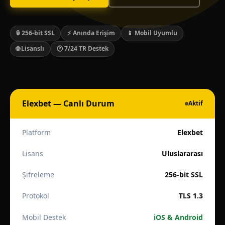
🔒 256-bit SSL
⚡ Anında Erişim
📱 Mobil Uyumlu
🌐 Lisanslı
🕐 7/24 TR Destek
Elexbet — Canlı Durum
Aktif
Platform
Elexbet
Lisans
Uluslararası
Şifreleme
256-bit SSL
Protokol
TLS 1.3
Mobil Destek
iOS & Android