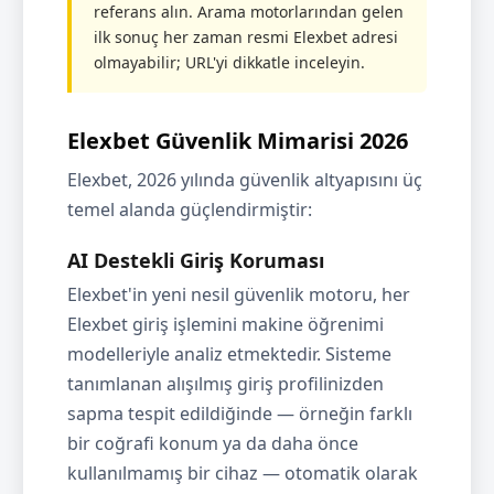
referans alın. Arama motorlarından gelen
ilk sonuç her zaman resmi Elexbet adresi
olmayabilir; URL'yi dikkatle inceleyin.
Elexbet Güvenlik Mimarisi 2026
Elexbet, 2026 yılında güvenlik altyapısını üç
temel alanda güçlendirmiştir:
AI Destekli Giriş Koruması
Elexbet'in yeni nesil güvenlik motoru, her
Elexbet giriş işlemini makine öğrenimi
modelleriyle analiz etmektedir. Sisteme
tanımlanan alışılmış giriş profilinizden
sapma tespit edildiğinde — örneğin farklı
bir coğrafi konum ya da daha önce
kullanılmamış bir cihaz — otomatik olarak