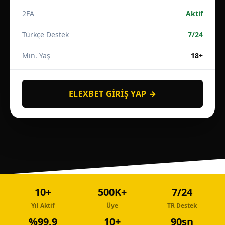
2FA
Aktif
Türkçe Destek
7/24
Min. Yaş
18+
ELEXBET GİRİŞ YAP →
10+
500K+
7/24
Yıl Aktif
Üye
TR Destek
%99.9
10+
90sn