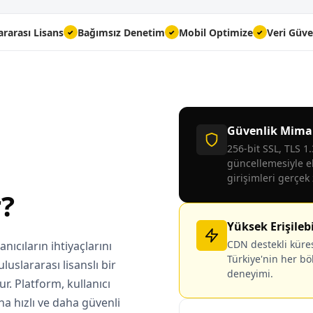
ararası Lisans
Bağımsız Denetim
Mobil Optimize
Veri Güve
✓
✓
✓
Güvenlik Mimar
256-bit SSL, TLS 1
güncellemesiyle e
girişimleri gerçek
?
Yüksek Erişilebi
CDN destekli küres
anıcıların ihtiyaçlarını
Türkiye'nin her bö
uslararası lisanslı bir
deneyimi.
ur. Platform, kullanıcı
a hızlı ve daha güvenli