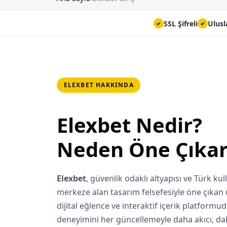
SSL Şifreli
Ulusl
✓
✓
ELEXBET HAKKINDA
Elexbet Nedir?
Neden Öne Çıkar
Elexbet
, güvenlik odaklı altyapısı ve Türk kull
merkeze alan tasarım felsefesiyle öne çıkan ul
dijital eğlence ve interaktif içerik platformud
deneyimini her güncellemeyle daha akıcı, dah