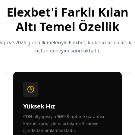
Elexbet'i Farklı Kılan
Altı Temel Özellik
apı ve 2026 güncellemeleriyle Elexbet, kullanıcılarına altı kr
üstün deneyim sunmaktadır.
Yüksek Hız
CDN altyapısıyla %99.9 uptime garantisi.
Elexbet giriş işlemi ortalama 3 saniye
içinde tamamlanmaktadır.