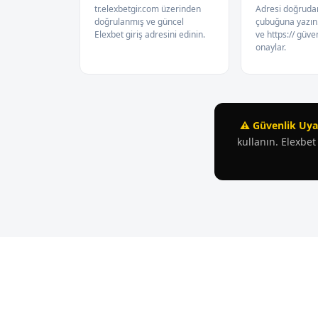
tr.elexbetgir.com üzerinden
Adresi doğruda
doğrulanmış ve güncel
çubuğuna yazın. 
Elexbet giriş adresini edinin.
ve https:// güve
onaylar.
⚠ Güvenlik Uyar
kullanın. Elexbet