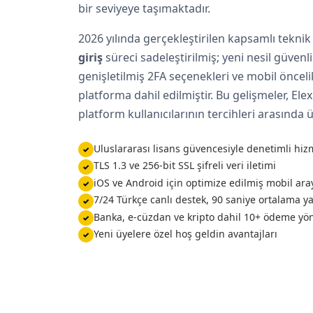
bir seviyeye taşımaktadır.
2026 yılında gerçekleştirilen kapsamlı tekni
giriş
süreci sadeleştirilmiş; yeni nesil güvenl
genişletilmiş 2FA seçenekleri ve mobil öncelik
platforma dahil edilmiştir. Bu gelişmeler, Elexb
platform kullanıcılarının tercihleri arasında üs
Uluslararası lisans güvencesiyle denetimli hiz
✓
TLS 1.3 ve 256-bit SSL şifreli veri iletimi
✓
iOS ve Android için optimize edilmiş mobil ara
✓
7/24 Türkçe canlı destek, 90 saniye ortalama ya
✓
Banka, e-cüzdan ve kripto dahil 10+ ödeme yö
✓
Yeni üyelere özel hoş geldin avantajları
✓