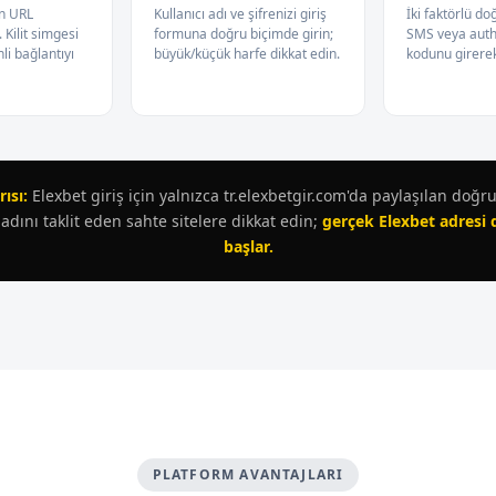
n URL
Kullanıcı adı ve şifrenizi giriş
İki faktörlü d
Kilit simgesi
formuna doğru biçimde girin;
SMS veya auth
nli bağlantıyı
büyük/küçük harfe dikkat edin.
kodunu girere
ısı:
Elexbet giriş için yalnızca tr.elexbetgir.com'da paylaşılan doğr
 adını taklit eden sahte sitelere dikkat edin;
gerçek Elexbet adresi d
başlar.
PLATFORM AVANTAJLARI