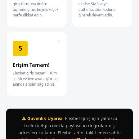
giriş formuna doğru
aktifse SMS veya
biçimde girin; büyük/küçük
authenticator kodunu
harfe dikkat edin.
girerek devam edin.
5
Erişim Tamam!
Elexbet giriş başarılı. Tüm
içerik ve üye avantajlarına
anında erişim sağladınız.
⚠ Güvenlik Uyarısı:
Elexbet giriş için yalnızca
tr.elexbetgir.com'da paylaşılan doğrulanmış
adresleri kullanın. Elexbet adını taklit eden sahte