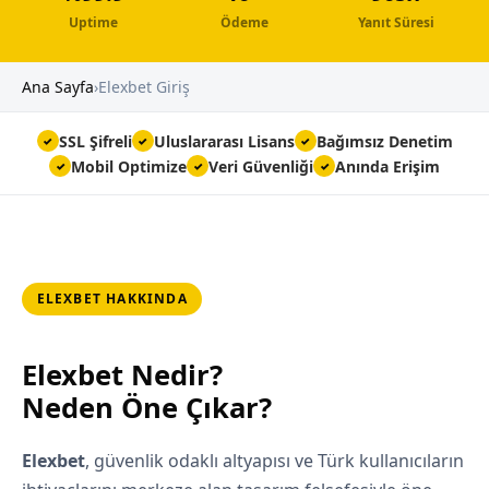
Uptime
Ödeme
Yanıt Süresi
Ana Sayfa
›
Elexbet Giriş
SSL Şifreli
Uluslararası Lisans
Bağımsız Denetim
✓
✓
✓
Mobil Optimize
Veri Güvenliği
Anında Erişim
✓
✓
✓
ELEXBET HAKKINDA
Elexbet Nedir?
Neden Öne Çıkar?
Elexbet
, güvenlik odaklı altyapısı ve Türk kullanıcıların