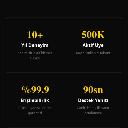
10+
500K
Yıl Deneyim
Aktif Üye
Kesintisiz aktif hizmet
Kayıtlı kullanıcı tabanı
süresi
%99.9
90sn
Erişilebilirlik
Destek Yanıtı
CDN altyapısı uptime
Canlı destek ilk yanıt
garantisi
ortalaması