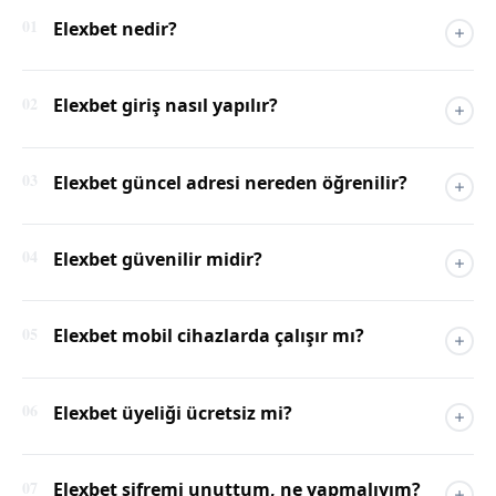
01
Elexbet nedir?
Elexbet, uluslararası lisans kapsamında faaliyet
02
Elexbet giriş nasıl yapılır?
gösteren, Türk kullanıcılara tam Türkçe arayüz ve 7/24
destek sunan dijital eğlence ve interaktif içerik
platformudur. Güvenlik odaklı altyapısı ve kesintisiz
tr.elexbetgir.com üzerinden doğrulanmış güncel
03
Elexbet güncel adresi nereden öğrenilir?
erişim altyapısıyla kullanıcı memnuniyetini öncelikli
Elexbet giriş adresini edinin. Adresi tarayıcınıza
hedef olarak benimseyen Elexbet, yıllar içinde güçlü
doğrudan yazın; URL'de kilit simgesi ve "https://"
bir üye tabanı oluşturmuştur.
olduğunu doğrulayın. Kullanıcı adı ve şifrenizi giriş
Elexbet güncel giriş adresi için tr.elexbetgir.com
04
Elexbet güvenilir midir?
formuna girin, Giriş butonuna tıklayın. 2FA aktifse
sayfasını düzenli olarak takip edin. Adres değişiklikleri
SMS ya da authenticator kodunuzu da girerek işlemi
anlık olarak güncellenmektedir. Arama motorlarından
tamamlayın.
ulaşılan sonuçlar her zaman resmi adres
Evet. Elexbet, uluslararası lisans çerçevesinde faaliyet
05
Elexbet mobil cihazlarda çalışır mı?
olmayabileceğinden, doğrulama için bu sayfayı
göstermekte olup bağımsız güvenlik denetimlerinden
kullanın ve adresi tarayıcınızda yer imi olarak
geçmektedir. 256-bit SSL şifreleme, TLS 1.3 protokolü
kaydedin.
ve yapay zeka destekli anomali tespiti, platformun
Evet. Elexbet'in 2026'da yenilenen duyarlı (responsive)
06
Elexbet üyeliği ücretsiz mi?
güvenlik standartlarını yüksek tutmaktadır.
arayüzü iOS ve Android'in tüm güncel sürümlerinde
sorunsuz çalışmaktadır. Ek uygulama indirmeye gerek
kalmadan mobil tarayıcıdan Elexbet giriş yapabilir,
Evet, Elexbet üyeliği tamamen ücretsizdir. Güncel
07
Elexbet şifremi unuttum, ne yapmalıyım?