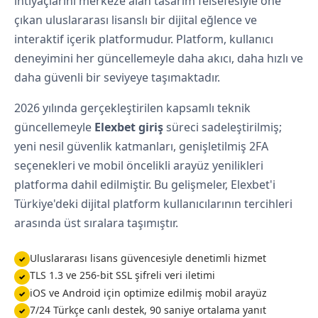
ihtiyaçlarını merkeze alan tasarım felsefesiyle öne
çıkan uluslararası lisanslı bir dijital eğlence ve
interaktif içerik platformudur. Platform, kullanıcı
deneyimini her güncellemeyle daha akıcı, daha hızlı ve
daha güvenli bir seviyeye taşımaktadır.
2026 yılında gerçekleştirilen kapsamlı teknik
güncellemeyle
Elexbet giriş
süreci sadeleştirilmiş;
yeni nesil güvenlik katmanları, genişletilmiş 2FA
seçenekleri ve mobil öncelikli arayüz yenilikleri
platforma dahil edilmiştir. Bu gelişmeler, Elexbet'i
Türkiye'deki dijital platform kullanıcılarının tercihleri
arasında üst sıralara taşımıştır.
Uluslararası lisans güvencesiyle denetimli hizmet
✓
TLS 1.3 ve 256-bit SSL şifreli veri iletimi
✓
iOS ve Android için optimize edilmiş mobil arayüz
✓
7/24 Türkçe canlı destek, 90 saniye ortalama yanıt
✓