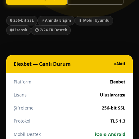
🔒 256-bit SSL
⚡ Anında Erişim
📱 Mobil Uyumlu
🌐 Lisanslı
🕐 7/24 TR Destek
Elexbet — Canlı Durum
Aktif
Platform
Elexbet
Lisans
Uluslararası
Şifreleme
256-bit SSL
Protokol
TLS 1.3
Mobil Destek
iOS & Android