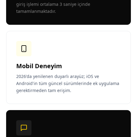
giriş işlemi ortalama 3 saniye içinde
tamamlanmaktadır.
Mobil Deneyim
2026'da yenilenen duyarlı arayüz; iOS ve
Android'in tüm güncel sürümlerinde ek uygulama
gerektirmeden tam erişim.