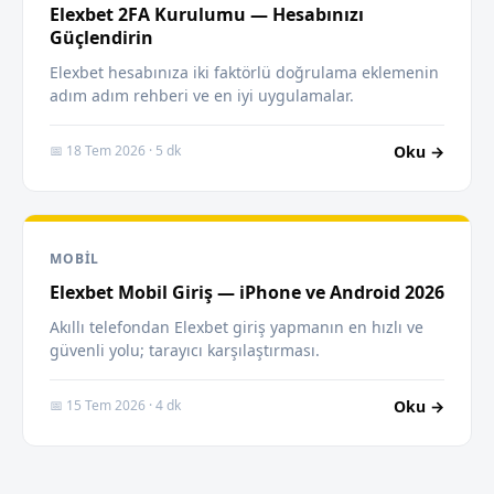
Elexbet 2FA Kurulumu — Hesabınızı
Güçlendirin
Elexbet hesabınıza iki faktörlü doğrulama eklemenin
adım adım rehberi ve en iyi uygulamalar.
Oku →
📅 18 Tem 2026 · 5 dk
MOBIL
Elexbet Mobil Giriş — iPhone ve Android 2026
Akıllı telefondan Elexbet giriş yapmanın en hızlı ve
güvenli yolu; tarayıcı karşılaştırması.
Oku →
📅 15 Tem 2026 · 4 dk