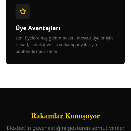
Üye Avantajları
Yeni üyelere hoş geldin paketi. Mevcut üyeler için
reload, sadakat ve sezon kampanyalarıyla
ödüllendirme sistemi.
Rakamlar Konuşuyor
Elexbet'in güvenilirliğini gösteren somut veriler