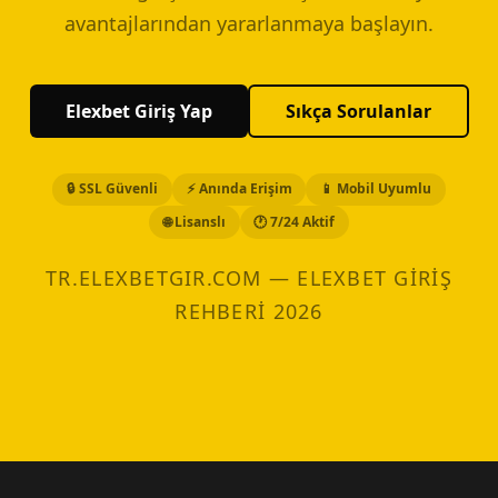
avantajlarından yararlanmaya başlayın.
Elexbet Giriş Yap
Sıkça Sorulanlar
🔒 SSL Güvenli
⚡ Anında Erişim
📱 Mobil Uyumlu
🌐 Lisanslı
🕐 7/24 Aktif
TR.ELEXBETGIR.COM — ELEXBET GİRİŞ
REHBERİ 2026