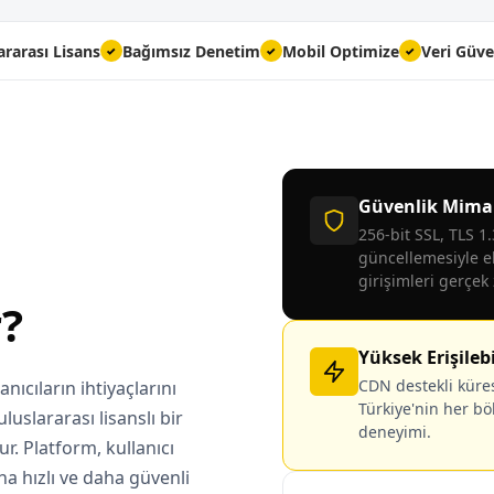
ararası Lisans
Bağımsız Denetim
Mobil Optimize
Veri Güve
✓
✓
✓
Güvenlik Mimar
256-bit SSL, TLS 1
güncellemesiyle e
girişimleri gerçek
?
Yüksek Erişilebi
CDN destekli küres
anıcıların ihtiyaçlarını
Türkiye'nin her bö
uslararası lisanslı bir
deneyimi.
ur. Platform, kullanıcı
a hızlı ve daha güvenli