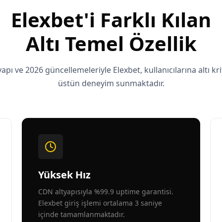
Elexbet'i Farklı Kılan
Altı Temel Özellik
apı ve 2026 güncellemeleriyle Elexbet, kullanıcılarına altı kr
üstün deneyim sunmaktadır.
Yüksek Hız
CDN altyapısıyla %99.9 uptime garantisi.
Elexbet giriş işlemi ortalama 3 saniye
içinde tamamlanmaktadır.