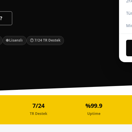
2F
Tü
?
Mi
🌐 Lisanslı
🕐 7/24 TR Destek
7/24
%99.9
TR Destek
Uptime