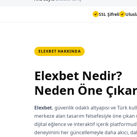
SSL Şifreli
Ulusl
✓
✓
ELEXBET HAKKINDA
Elexbet Nedir?
Neden Öne Çıkar
Elexbet
, güvenlik odaklı altyapısı ve Türk kull
merkeze alan tasarım felsefesiyle öne çıkan ul
dijital eğlence ve interaktif içerik platformud
deneyimini her güncellemeyle daha akıcı, dah