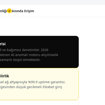
nliği
Anında Erişim
✓
isi
.3 ve bağımsız denetimler. 2026
klenen AI anomali motoru alışılmadık
 zamanlı tespit etmektedir.
lirlik
el ağ altyapısıyla %99.9 uptime garantisi.
lgesinden düşük gecikmeli Elexbet giriş