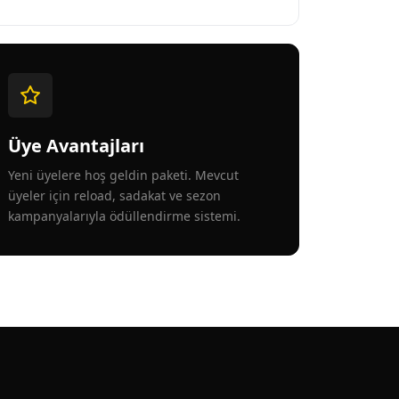
Üye Avantajları
Yeni üyelere hoş geldin paketi. Mevcut
üyeler için reload, sadakat ve sezon
kampanyalarıyla ödüllendirme sistemi.