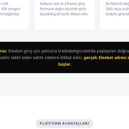
n URL
Kullanıcı adı ve şifrenizi giriş
İki faktörlü d
Kilit simgesi
formuna doğru biçimde girin;
SMS veya auth
nli bağlantıyı
büyük/küçük harfe dikkat edin.
kodunu girere
ısı:
Elexbet giriş için yalnızca tr.elexbetgir.com'da paylaşılan doğr
 adını taklit eden sahte sitelere dikkat edin;
gerçek Elexbet adresi d
başlar.
PLATFORM AVANTAJLARI