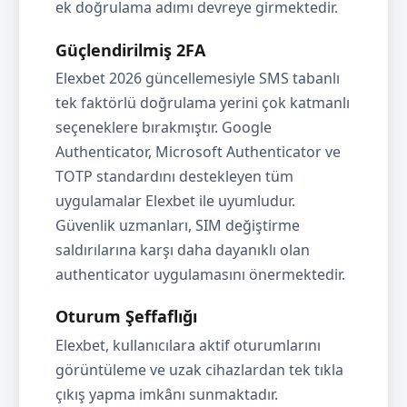
ek doğrulama adımı devreye girmektedir.
Güçlendirilmiş 2FA
Elexbet 2026 güncellemesiyle SMS tabanlı
tek faktörlü doğrulama yerini çok katmanlı
seçeneklere bırakmıştır. Google
Authenticator, Microsoft Authenticator ve
TOTP standardını destekleyen tüm
uygulamalar Elexbet ile uyumludur.
Güvenlik uzmanları, SIM değiştirme
saldırılarına karşı daha dayanıklı olan
authenticator uygulamasını önermektedir.
Oturum Şeffaflığı
Elexbet, kullanıcılara aktif oturumlarını
görüntüleme ve uzak cihazlardan tek tıkla
çıkış yapma imkânı sunmaktadır.