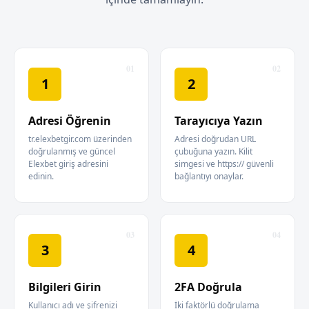
1
2
Adresi Öğrenin
Tarayıcıya Yazın
tr.elexbetgir.com üzerinden
Adresi doğrudan URL
doğrulanmış ve güncel
çubuğuna yazın. Kilit
Elexbet giriş adresini
simgesi ve https:// güvenli
edinin.
bağlantıyı onaylar.
3
4
Bilgileri Girin
2FA Doğrula
Kullanıcı adı ve şifrenizi
İki faktörlü doğrulama