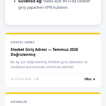
Güvensiz ağ:
Halka açık Wi-Fi'da Elexbet
giriş yaparken VPN kullanın.
GÜNCEL ADRES
Elexbet Giriş Adresi — Temmuz 2026
Doğrulanmış
Bu ay için doğrulanmış Elexbet giriş adresleri ve
kısıtlama durumunda izlenecek adımlar.
Oku →
📅 22 Tem 2026 · 3 dk
GÜVENLIK