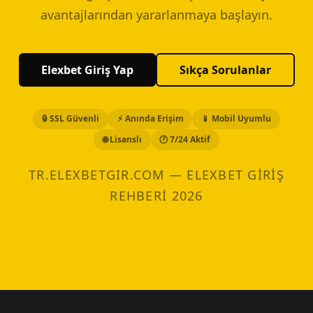
avantajlarından yararlanmaya başlayın.
Elexbet Giriş Yap
Sıkça Sorulanlar
🔒 SSL Güvenli
⚡ Anında Erişim
📱 Mobil Uyumlu
🌐 Lisanslı
🕐 7/24 Aktif
TR.ELEXBETGIR.COM — ELEXBET GİRİŞ
REHBERİ 2026