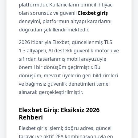
platformdur. Kullanıcıların birincil ihtiyacı
olan sorunsuz ve güvenli
Elexbet giriş
deneyimi, platformun altyapı kararlarını
doğrudan şekillendirmektedir.
2026 itibarıyla Elexbet, güncellenmiş TLS
1.3 altyapısı, AI destekli güvenlik motoru ve
sıfırdan tasarlanmış mobil arayüzüyle
önemli bir dönüşüm geçirmiştir. Bu
dönüşüm, mevcut üyelerin geri bildirimleri
ve bağımsız güvenlik denetimleri temel
alınarak gerçekleştirilmiştir.
Elexbet Giriş: Eksiksiz 2026
Rehberi
Elexbet giriş işlemi; doğru adres, güncel
tarayıcı ve aktif 2FA kombinasyonuyla en