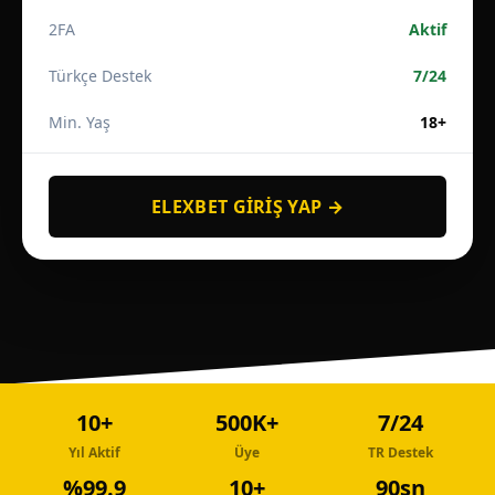
2FA
Aktif
Türkçe Destek
7/24
Min. Yaş
18+
ELEXBET GİRİŞ YAP →
10+
500K+
7/24
Yıl Aktif
Üye
TR Destek
%99.9
10+
90sn