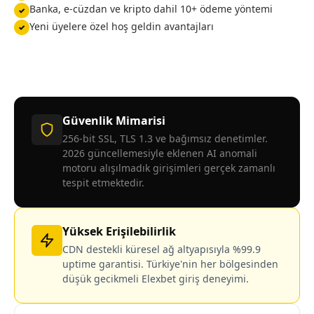
Banka, e-cüzdan ve kripto dahil 10+ ödeme yöntemi
✓
Yeni üyelere özel hoş geldin avantajları
✓
Güvenlik Mimarisi
256-bit SSL, TLS 1.3 ve bağımsız denetimler.
2026 güncellemesiyle eklenen AI anomali
motoru alışılmadık girişimleri gerçek zamanlı
tespit etmektedir.
Yüksek Erişilebilirlik
CDN destekli küresel ağ altyapısıyla %99.9
uptime garantisi. Türkiye'nin her bölgesinden
düşük gecikmeli Elexbet giriş deneyimi.