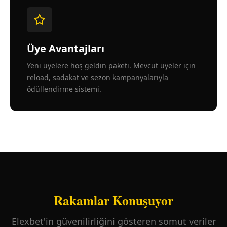
Üye Avantajları
Yeni üyelere hoş geldin paketi. Mevcut üyeler için
reload, sadakat ve sezon kampanyalarıyla
ödüllendirme sistemi.
Rakamlar Konuşuyor
Elexbet'in güvenilirliğini gösteren somut veriler