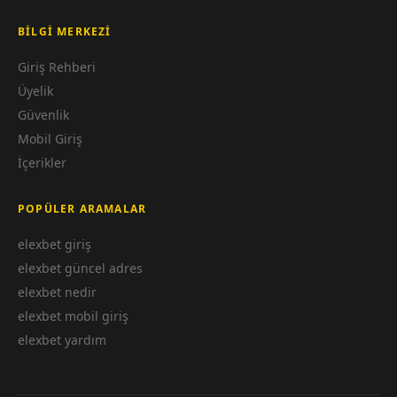
BILGI MERKEZI
Giriş Rehberi
Üyelik
Güvenlik
Mobil Giriş
İçerikler
POPÜLER ARAMALAR
elexbet giriş
elexbet güncel adres
elexbet nedir
elexbet mobil giriş
elexbet yardım