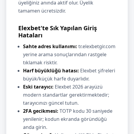
üyeliğiniz anında aktif olur. Üyelik
tamamen ücretsizdir.
Elexbet'te Sık Yapılan Giriş
Hataları
Sahte adres kullanımı:
tr.elexbetgir.com
yerine arama sonuçlarından rastgele
tıklamak risktir.
Harf büyüklüğü hatası:
Elexbet şifreleri
büyük/küçük harfe duyarlıdır.
Eski tarayıcı:
Elexbet 2026 arayüzü
modern standartlar gerektirmektedir;
tarayıcınızı güncel tutun.
2FA gecikmesi:
TOTP kodu 30 saniyede
yenilenir; kodun ekranda göründüğü
anda girin.