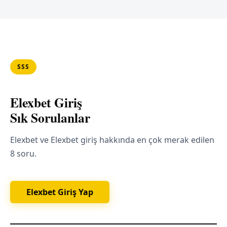
SSS
Elexbet Giriş
Sık Sorulanlar
Elexbet ve Elexbet giriş hakkında en çok merak edilen
8 soru.
Elexbet Giriş Yap