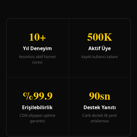
10+
500K
Yıl Deneyim
Aktif Üye
Kesintisiz aktif hizmet
Kayıtlı kullanıcı tabanı
süresi
%99.9
90sn
Erişilebilirlik
Destek Yanıtı
CDN altyapısı uptime
Canlı destek ilk yanıt
garantisi
ortalaması