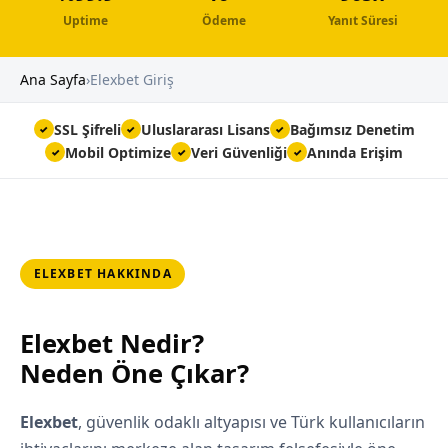
Uptime
Ödeme
Yanıt Süresi
Ana Sayfa
›
Elexbet Giriş
SSL Şifreli
Uluslararası Lisans
Bağımsız Denetim
✓
✓
✓
Mobil Optimize
Veri Güvenliği
Anında Erişim
✓
✓
✓
ELEXBET HAKKINDA
Elexbet Nedir?
Neden Öne Çıkar?
Elexbet
, güvenlik odaklı altyapısı ve Türk kullanıcıların