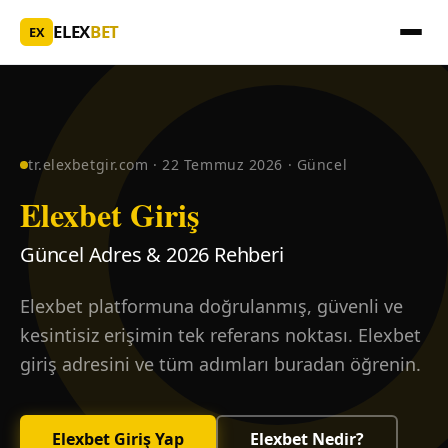
ELEX
BET
EX
tr.elexbetgir.com · 22 Temmuz 2026 · Güncel
Elexbet Giriş
Güncel Adres & 2026 Rehberi
Elexbet platformuna doğrulanmış, güvenli ve
kesintisiz erişimin tek referans noktası. Elexbet
giriş adresini ve tüm adımları buradan öğrenin.
Elexbet Giriş Yap
Elexbet Nedir?