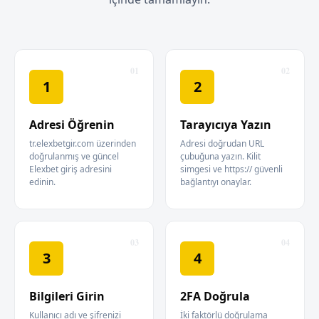
1
2
Adresi Öğrenin
Tarayıcıya Yazın
tr.elexbetgir.com üzerinden
Adresi doğrudan URL
doğrulanmış ve güncel
çubuğuna yazın. Kilit
Elexbet giriş adresini
simgesi ve https:// güvenli
edinin.
bağlantıyı onaylar.
3
4
Bilgileri Girin
2FA Doğrula
Kullanıcı adı ve şifrenizi
İki faktörlü doğrulama