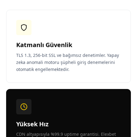
Katmanlı Güvenlik
TLS 1.3, 256-bit SSL ve bağımsız denetimler. Yapay
zeka anomali motoru şüpheli giriş denemelerini
otomatik engellemektedir.
Yüksek Hız
CDN altyapısıyla %99.9 uptime garantisi. Elexbet