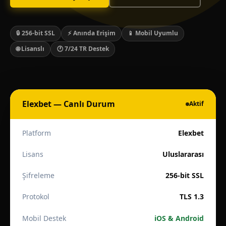
🔒 256-bit SSL
⚡ Anında Erişim
📱 Mobil Uyumlu
🌐 Lisanslı
🕐 7/24 TR Destek
Elexbet — Canlı Durum
Aktif
Platform
Elexbet
Lisans
Uluslararası
Şifreleme
256-bit SSL
Protokol
TLS 1.3
Mobil Destek
iOS & Android