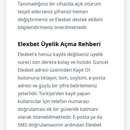
Tanımadığınız bir cihazda açık oturum
tespit ederseniz şifrenizi hemen
değiştirmeniz ve Elexbet destek ekibini
bilgilendirmeniz önerilmektedir.
Elexbet Üyelik Açma Rehberi
Elexbet'e henüz kayıtlı değilseniz üyelik
süreci son derece kolay ve hızlıdır. Güncel
Elexbet adresi üzerinden Kayıt Ol
butonuna tıklayın; isim, soyisim, e-posta
adresi ve güçlü bir şifre belirlemeniz
yeterlidir. Türkiye'den kayıt yapan
kullanıcılar için telefon numarası
doğrulaması ek bir güvenlik katmanı
olarak istenebilmektedir. E-posta ya da
SMS doğrulamasının ardından Elexbet