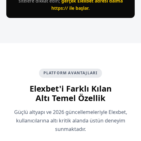
sitelere dikkat edin;
gerçek Elexbet adresi daima
https:// ile başlar.
PLATFORM AVANTAJLARI
Elexbet'i Farklı Kılan
Altı Temel Özellik
Güçlü altyapı ve 2026 güncellemeleriyle Elexbet,
kullanıcılarına altı kritik alanda üstün deneyim
sunmaktadır.