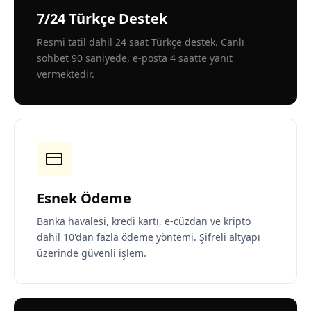
7/24 Türkçe Destek
Resmi tatil dahil 24 saat Türkçe destek. Canlı
sohbet 90 saniyede, e-posta 4 saatte yanıt
vermektedir.
Esnek Ödeme
Banka havalesi, kredi kartı, e-cüzdan ve kripto
dahil 10'dan fazla ödeme yöntemi. Şifreli altyapı
üzerinde güvenli işlem.