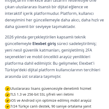
ihtiyaçlarını merkeze alan tasarım felsefesiyle öne
çıkan uluslararası lisanslı bir dijital eğlence ve
interaktif içerik platformudur. Platform, kullanıcı
deneyimini her güncellemeyle daha akıcı, daha hızlı ve
daha güvenli bir seviyeye taşımaktadır.
2026 yılında gerçekleştirilen kapsamlı teknik
güncellemeyle
Elexbet giriş
süreci sadeleştirilmiş;
yeni nesil güvenlik katmanları, genişletilmiş 2FA
seçenekleri ve mobil öncelikli arayüz yenilikleri
platforma dahil edilmiştir. Bu gelişmeler, Elexbet'i
Türkiye'deki dijital platform kullanıcılarının tercihleri
arasında üst sıralara taşımıştır.
Uluslararası lisans güvencesiyle denetimli hizmet
✓
TLS 1.3 ve 256-bit SSL şifreli veri iletimi
✓
iOS ve Android için optimize edilmiş mobil arayüz
✓
7/24 Türkçe canlı destek, 90 saniye ortalama yanıt
✓