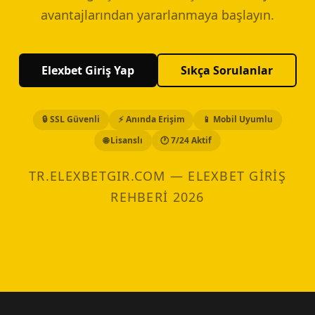
avantajlarından yararlanmaya başlayın.
Elexbet Giriş Yap
Sıkça Sorulanlar
🔒 SSL Güvenli
⚡ Anında Erişim
📱 Mobil Uyumlu
🌐 Lisanslı
🕐 7/24 Aktif
TR.ELEXBETGIR.COM — ELEXBET GİRİŞ
REHBERİ 2026