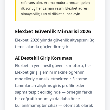
referans alın. Arama motorlarından gelen
ilk sonuç her zaman resmi Elexbet adresi
olmayabilir; URL'yi dikkatle inceleyin.
Elexbet Güvenlik Mimarisi 2026
Elexbet, 2026 yılında güvenlik altyapısını üç
temel alanda güçlendirmiştir:
AI Destekli Giriş Koruması
Elexbet'in yeni nesil güvenlik motoru, her
Elexbet giriş işlemini makine öğrenimi
modelleriyle analiz etmektedir. Sisteme
tanımlanan alışılmış giriş profilinizden
sapma tespit edildiğinde — örneğin farklı
bir coğrafi konum ya da daha önce
kullanılmamış bir cihaz — otomatik olarak