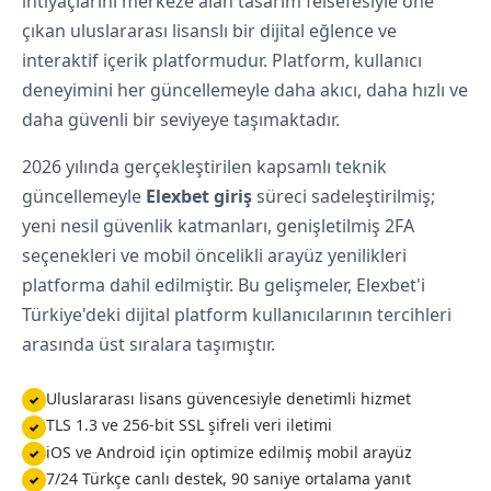
ihtiyaçlarını merkeze alan tasarım felsefesiyle öne
çıkan uluslararası lisanslı bir dijital eğlence ve
interaktif içerik platformudur. Platform, kullanıcı
deneyimini her güncellemeyle daha akıcı, daha hızlı ve
daha güvenli bir seviyeye taşımaktadır.
2026 yılında gerçekleştirilen kapsamlı teknik
güncellemeyle
Elexbet giriş
süreci sadeleştirilmiş;
yeni nesil güvenlik katmanları, genişletilmiş 2FA
seçenekleri ve mobil öncelikli arayüz yenilikleri
platforma dahil edilmiştir. Bu gelişmeler, Elexbet'i
Türkiye'deki dijital platform kullanıcılarının tercihleri
arasında üst sıralara taşımıştır.
Uluslararası lisans güvencesiyle denetimli hizmet
✓
TLS 1.3 ve 256-bit SSL şifreli veri iletimi
✓
iOS ve Android için optimize edilmiş mobil arayüz
✓
7/24 Türkçe canlı destek, 90 saniye ortalama yanıt
✓