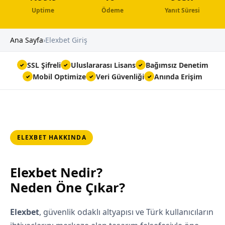
Uptime
Ödeme
Yanıt Süresi
Ana Sayfa
›
Elexbet Giriş
SSL Şifreli
Uluslararası Lisans
Bağımsız Denetim
✓
✓
✓
Mobil Optimize
Veri Güvenliği
Anında Erişim
✓
✓
✓
ELEXBET HAKKINDA
Elexbet Nedir?
Neden Öne Çıkar?
Elexbet
, güvenlik odaklı altyapısı ve Türk kullanıcıların