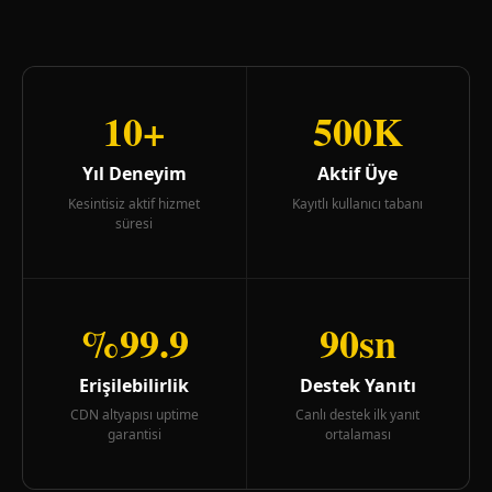
10+
500K
Yıl Deneyim
Aktif Üye
Kesintisiz aktif hizmet
Kayıtlı kullanıcı tabanı
süresi
%99.9
90sn
Erişilebilirlik
Destek Yanıtı
CDN altyapısı uptime
Canlı destek ilk yanıt
garantisi
ortalaması