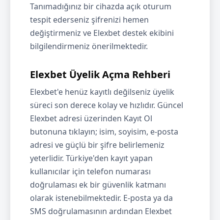
Tanımadığınız bir cihazda açık oturum
tespit ederseniz şifrenizi hemen
değiştirmeniz ve Elexbet destek ekibini
bilgilendirmeniz önerilmektedir.
Elexbet Üyelik Açma Rehberi
Elexbet'e henüz kayıtlı değilseniz üyelik
süreci son derece kolay ve hızlıdır. Güncel
Elexbet adresi üzerinden Kayıt Ol
butonuna tıklayın; isim, soyisim, e-posta
adresi ve güçlü bir şifre belirlemeniz
yeterlidir. Türkiye'den kayıt yapan
kullanıcılar için telefon numarası
doğrulaması ek bir güvenlik katmanı
olarak istenebilmektedir. E-posta ya da
SMS doğrulamasının ardından Elexbet