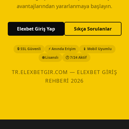
avantajlarından yararlanmaya başlayın.
Elexbet Giriş Yap
Sıkça Sorulanlar
🔒 SSL Güvenli
⚡ Anında Erişim
📱 Mobil Uyumlu
🌐 Lisanslı
🕐 7/24 Aktif
TR.ELEXBETGIR.COM — ELEXBET GİRİŞ
REHBERİ 2026