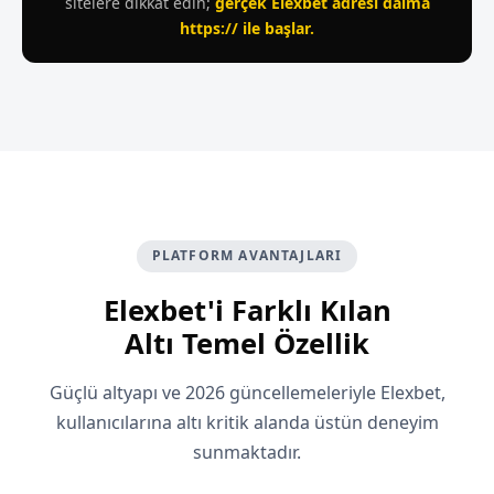
sitelere dikkat edin;
gerçek Elexbet adresi daima
https:// ile başlar.
PLATFORM AVANTAJLARI
Elexbet'i Farklı Kılan
Altı Temel Özellik
Güçlü altyapı ve 2026 güncellemeleriyle Elexbet,
kullanıcılarına altı kritik alanda üstün deneyim
sunmaktadır.