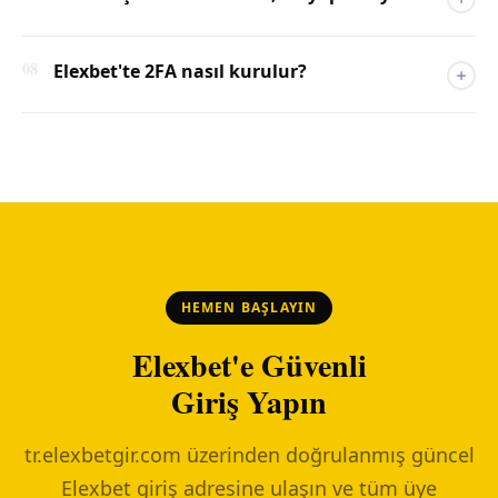
tüm özelliklere erişebilirsiniz.
adres üzerinden Kayıt Ol butonuna tıklayın, formu
doldurun ve e-posta veya SMS doğrulamasını
tamamlayın. Hesabınız hemen aktif olur ve hoş geldin
Elexbet giriş ekranındaki "Şifremi Unuttum"
08
Elexbet'te 2FA nasıl kurulur?
avantajlarına anında kavuşursunuz.
bağlantısına tıklayın. Üyelik e-posta adresinize
sıfırlama bağlantısı gönderilecektir. Bağlantı 15 dakika
geçerlidir. E-posta gelmezse spam klasörünüzü
Elexbet hesabınıza giriş yapın, sağ üstteki profil
kontrol edin; sorun devam ederse Elexbet canlı
menüsünden Güvenlik Ayarları'na gidin ve İki Faktörlü
desteğe başvurun.
Doğrulama seçeneğini aktif hale getirin. SMS veya
authenticator uygulama seçeneklerinden birini tercih
edin. SMS'e kıyasla authenticator uygulaması (Google,
Microsoft) SIM swap saldırılarına karşı çok daha
güvenlidir.
HEMEN BAŞLAYIN
Elexbet'e Güvenli
Giriş Yapın
tr.elexbetgir.com üzerinden doğrulanmış güncel
Elexbet giriş adresine ulaşın ve tüm üye