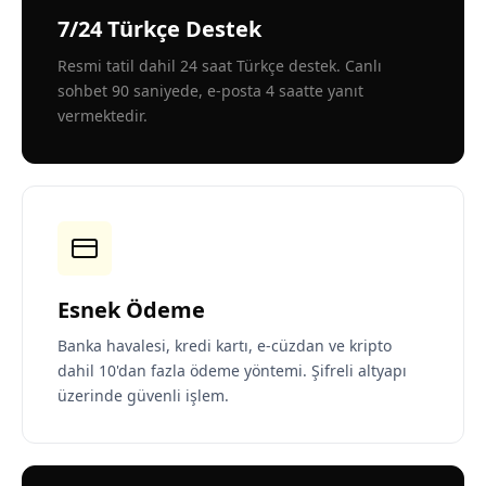
7/24 Türkçe Destek
Resmi tatil dahil 24 saat Türkçe destek. Canlı
sohbet 90 saniyede, e-posta 4 saatte yanıt
vermektedir.
Esnek Ödeme
Banka havalesi, kredi kartı, e-cüzdan ve kripto
dahil 10'dan fazla ödeme yöntemi. Şifreli altyapı
üzerinde güvenli işlem.