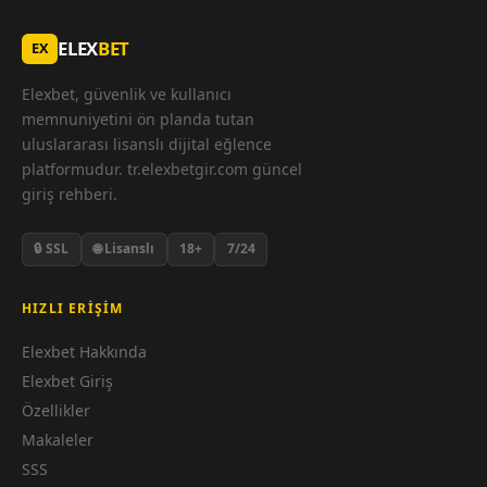
ELEX
BET
EX
Elexbet, güvenlik ve kullanıcı
memnuniyetini ön planda tutan
uluslararası lisanslı dijital eğlence
platformudur. tr.elexbetgir.com güncel
giriş rehberi.
🔒 SSL
🌐 Lisanslı
18+
7/24
HIZLI ERIŞIM
Elexbet Hakkında
Elexbet Giriş
Özellikler
Makaleler
SSS