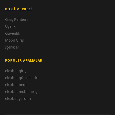
BILGI MERKEZI
Giriş Rehberi
Üyelik
Güvenlik
Mobil Giriş
İçerikler
POPÜLER ARAMALAR
elexbet giriş
elexbet güncel adres
elexbet nedir
elexbet mobil giriş
elexbet yardım