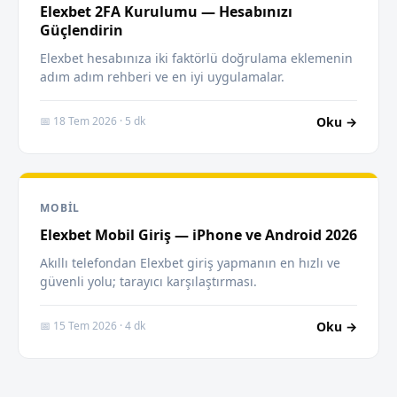
Elexbet 2FA Kurulumu — Hesabınızı
Güçlendirin
Elexbet hesabınıza iki faktörlü doğrulama eklemenin
adım adım rehberi ve en iyi uygulamalar.
Oku →
📅 18 Tem 2026 · 5 dk
MOBIL
Elexbet Mobil Giriş — iPhone ve Android 2026
Akıllı telefondan Elexbet giriş yapmanın en hızlı ve
güvenli yolu; tarayıcı karşılaştırması.
Oku →
📅 15 Tem 2026 · 4 dk