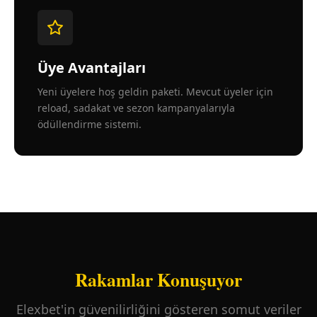
Üye Avantajları
Yeni üyelere hoş geldin paketi. Mevcut üyeler için
reload, sadakat ve sezon kampanyalarıyla
ödüllendirme sistemi.
Rakamlar Konuşuyor
Elexbet'in güvenilirliğini gösteren somut veriler