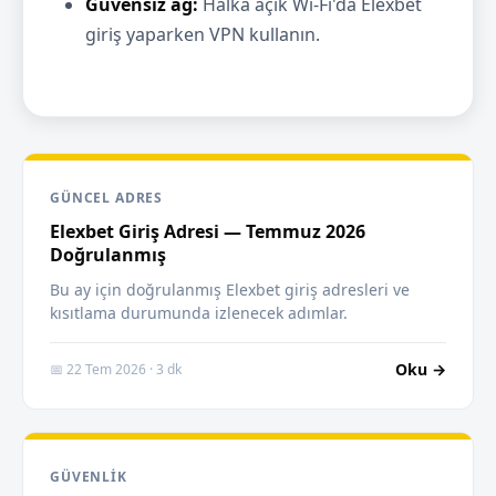
Güvensiz ağ:
Halka açık Wi-Fi'da Elexbet
giriş yaparken VPN kullanın.
GÜNCEL ADRES
Elexbet Giriş Adresi — Temmuz 2026
Doğrulanmış
Bu ay için doğrulanmış Elexbet giriş adresleri ve
kısıtlama durumunda izlenecek adımlar.
Oku →
📅 22 Tem 2026 · 3 dk
GÜVENLIK