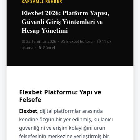
KAPSAMLI REHBER
Elexbet 2026: Platform Yapısı,
Güvenli Giriş Yöntemleri ve
Hesap Yönetimi
📅 22 Temmuz 2026 · ✍ Elexbet Editörü · ⏱ 11 dk
okuma · 🔄 Güncel
Elexbet Platformu: Yapı ve
Felsefe
Elexbet
, dijital platformlar arasında
kendine özgün bir yer edinmiş, kullanıcı
güvenliğini ve erişim kolaylığını ürün
felsefesinin merkezine yerleştirmiş bir