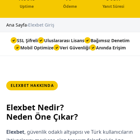
Uptime
Ödeme
Yanıt Süresi
Ana Sayfa
›
Elexbet Giriş
SSL Şifreli
Uluslararası Lisans
Bağımsız Denetim
✓
✓
✓
Mobil Optimize
Veri Güvenliği
Anında Erişim
✓
✓
✓
ELEXBET HAKKINDA
Elexbet Nedir?
Neden Öne Çıkar?
Elexbet
, güvenlik odaklı altyapısı ve Türk kullanıcıların