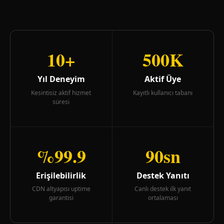
10+
500K
Yıl Deneyim
Aktif Üye
Kesintisiz aktif hizmet
Kayıtlı kullanıcı tabanı
süresi
%99.9
90sn
Erişilebilirlik
Destek Yanıtı
CDN altyapısı uptime
Canlı destek ilk yanıt
garantisi
ortalaması