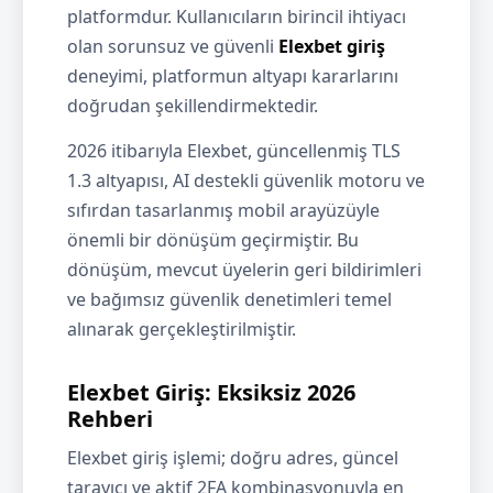
platformdur. Kullanıcıların birincil ihtiyacı
olan sorunsuz ve güvenli
Elexbet giriş
deneyimi, platformun altyapı kararlarını
doğrudan şekillendirmektedir.
2026 itibarıyla Elexbet, güncellenmiş TLS
1.3 altyapısı, AI destekli güvenlik motoru ve
sıfırdan tasarlanmış mobil arayüzüyle
önemli bir dönüşüm geçirmiştir. Bu
dönüşüm, mevcut üyelerin geri bildirimleri
ve bağımsız güvenlik denetimleri temel
alınarak gerçekleştirilmiştir.
Elexbet Giriş: Eksiksiz 2026
Rehberi
Elexbet giriş işlemi; doğru adres, güncel
tarayıcı ve aktif 2FA kombinasyonuyla en