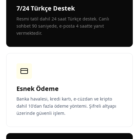
7/24 Türkçe Destek
Resmi tatil dahil 24 saat Türkçe destek. Canlı
sohbet 90 saniyede, e-posta 4 saatte yanıt
vermektedir.
Esnek Ödeme
Banka havalesi, kredi kartı, e-cüzdan ve kripto
dahil 10'dan fazla ödeme yöntemi. Şifreli altyapı
üzerinde güvenli işlem.