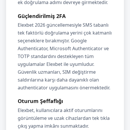
ek doğrulama adımı devreye girmektedir.
Güçlendirilmiş 2FA
Elexbet 2026 güncellemesiyle SMS tabanlı
tek faktörlü doğrulama yerini çok katmanlı
seçeneklere bırakmıştır. Google
Authenticator, Microsoft Authenticator ve
TOTP standardını destekleyen tüm
uygulamalar Elexbet ile uyumludur.
Güvenlik uzmanları, SIM değiştirme
saldırılarına karşı daha dayanıklı olan
authenticator uygulamasını önermektedir.
Oturum Şeffaflığı
Elexbet, kullanıcılara aktif oturumlarını
görüntüleme ve uzak cihazlardan tek tıkla
çıkış yapma imkânı sunmaktadır.