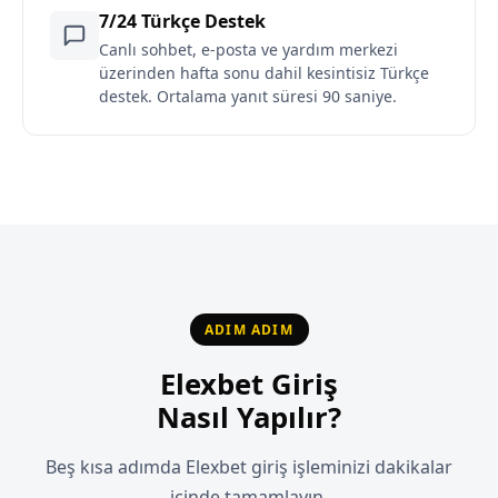
7/24 Türkçe Destek
Canlı sohbet, e-posta ve yardım merkezi
üzerinden hafta sonu dahil kesintisiz Türkçe
destek. Ortalama yanıt süresi 90 saniye.
ADIM ADIM
Elexbet Giriş
Nasıl Yapılır?
Beş kısa adımda Elexbet giriş işleminizi dakikalar
içinde tamamlayın.