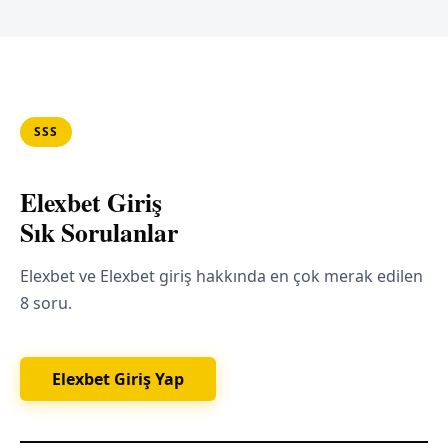
SSS
Elexbet Giriş
Sık Sorulanlar
Elexbet ve Elexbet giriş hakkında en çok merak edilen
8 soru.
Elexbet Giriş Yap