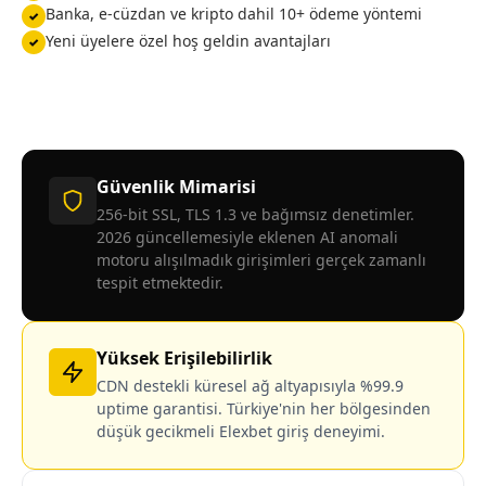
Banka, e-cüzdan ve kripto dahil 10+ ödeme yöntemi
✓
Yeni üyelere özel hoş geldin avantajları
✓
Güvenlik Mimarisi
256-bit SSL, TLS 1.3 ve bağımsız denetimler.
2026 güncellemesiyle eklenen AI anomali
motoru alışılmadık girişimleri gerçek zamanlı
tespit etmektedir.
Yüksek Erişilebilirlik
CDN destekli küresel ağ altyapısıyla %99.9
uptime garantisi. Türkiye'nin her bölgesinden
düşük gecikmeli Elexbet giriş deneyimi.