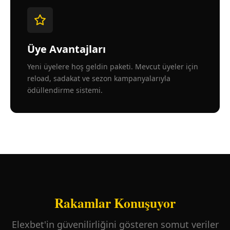
Üye Avantajları
Yeni üyelere hoş geldin paketi. Mevcut üyeler için
reload, sadakat ve sezon kampanyalarıyla
ödüllendirme sistemi.
Rakamlar Konuşuyor
Elexbet'in güvenilirliğini gösteren somut veriler