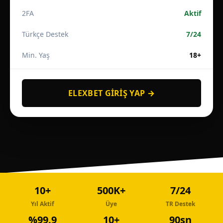
2FA
Aktif
Türkçe Destek
7/24
Min. Yaş
18+
ELEXBET GİRİŞ YAP →
10+
500K+
7/24
Yıl Aktif
Üye
TR Destek
%99.9
10+
90sn