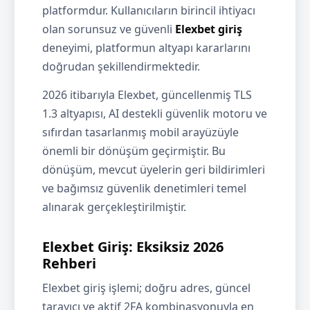
platformdur. Kullanıcıların birincil ihtiyacı
olan sorunsuz ve güvenli
Elexbet giriş
deneyimi, platformun altyapı kararlarını
doğrudan şekillendirmektedir.
2026 itibarıyla Elexbet, güncellenmiş TLS
1.3 altyapısı, AI destekli güvenlik motoru ve
sıfırdan tasarlanmış mobil arayüzüyle
önemli bir dönüşüm geçirmiştir. Bu
dönüşüm, mevcut üyelerin geri bildirimleri
ve bağımsız güvenlik denetimleri temel
alınarak gerçekleştirilmiştir.
Elexbet Giriş: Eksiksiz 2026
Rehberi
Elexbet giriş işlemi; doğru adres, güncel
tarayıcı ve aktif 2FA kombinasyonuyla en