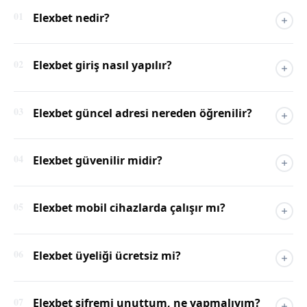
01
Elexbet nedir?
Elexbet, uluslararası lisans kapsamında faaliyet
02
Elexbet giriş nasıl yapılır?
gösteren, Türk kullanıcılara tam Türkçe arayüz ve 7/24
destek sunan dijital eğlence ve interaktif içerik
platformudur. Güvenlik odaklı altyapısı ve kesintisiz
tr.elexbetgir.com üzerinden doğrulanmış güncel
03
Elexbet güncel adresi nereden öğrenilir?
erişim altyapısıyla kullanıcı memnuniyetini öncelikli
Elexbet giriş adresini edinin. Adresi tarayıcınıza
hedef olarak benimseyen Elexbet, yıllar içinde güçlü
doğrudan yazın; URL'de kilit simgesi ve "https://"
bir üye tabanı oluşturmuştur.
olduğunu doğrulayın. Kullanıcı adı ve şifrenizi giriş
Elexbet güncel giriş adresi için tr.elexbetgir.com
04
Elexbet güvenilir midir?
formuna girin, Giriş butonuna tıklayın. 2FA aktifse
sayfasını düzenli olarak takip edin. Adres değişiklikleri
SMS ya da authenticator kodunuzu da girerek işlemi
anlık olarak güncellenmektedir. Arama motorlarından
tamamlayın.
ulaşılan sonuçlar her zaman resmi adres
Evet. Elexbet, uluslararası lisans çerçevesinde faaliyet
05
Elexbet mobil cihazlarda çalışır mı?
olmayabileceğinden, doğrulama için bu sayfayı
göstermekte olup bağımsız güvenlik denetimlerinden
kullanın ve adresi tarayıcınızda yer imi olarak
geçmektedir. 256-bit SSL şifreleme, TLS 1.3 protokolü
kaydedin.
ve yapay zeka destekli anomali tespiti, platformun
Evet. Elexbet'in 2026'da yenilenen duyarlı (responsive)
06
Elexbet üyeliği ücretsiz mi?
güvenlik standartlarını yüksek tutmaktadır.
arayüzü iOS ve Android'in tüm güncel sürümlerinde
sorunsuz çalışmaktadır. Ek uygulama indirmeye gerek
kalmadan mobil tarayıcıdan Elexbet giriş yapabilir,
Evet, Elexbet üyeliği tamamen ücretsizdir. Güncel
07
Elexbet şifremi unuttum, ne yapmalıyım?