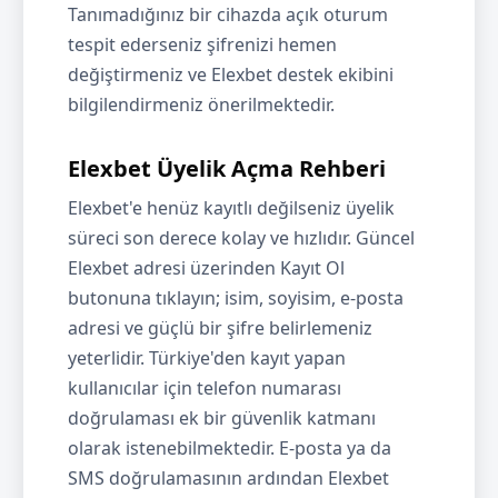
Tanımadığınız bir cihazda açık oturum
tespit ederseniz şifrenizi hemen
değiştirmeniz ve Elexbet destek ekibini
bilgilendirmeniz önerilmektedir.
Elexbet Üyelik Açma Rehberi
Elexbet'e henüz kayıtlı değilseniz üyelik
süreci son derece kolay ve hızlıdır. Güncel
Elexbet adresi üzerinden Kayıt Ol
butonuna tıklayın; isim, soyisim, e-posta
adresi ve güçlü bir şifre belirlemeniz
yeterlidir. Türkiye'den kayıt yapan
kullanıcılar için telefon numarası
doğrulaması ek bir güvenlik katmanı
olarak istenebilmektedir. E-posta ya da
SMS doğrulamasının ardından Elexbet