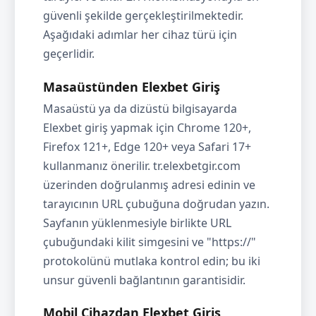
güvenli şekilde gerçekleştirilmektedir.
Aşağıdaki adımlar her cihaz türü için
geçerlidir.
Masaüstünden Elexbet Giriş
Masaüstü ya da dizüstü bilgisayarda
Elexbet giriş yapmak için Chrome 120+,
Firefox 121+, Edge 120+ veya Safari 17+
kullanmanız önerilir. tr.elexbetgir.com
üzerinden doğrulanmış adresi edinin ve
tarayıcının URL çubuğuna doğrudan yazın.
Sayfanın yüklenmesiyle birlikte URL
çubuğundaki kilit simgesini ve "https://"
protokolünü mutlaka kontrol edin; bu iki
unsur güvenli bağlantının garantisidir.
Mobil Cihazdan Elexbet Giriş