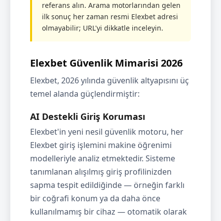
referans alın. Arama motorlarından gelen
ilk sonuç her zaman resmi Elexbet adresi
olmayabilir; URL'yi dikkatle inceleyin.
Elexbet Güvenlik Mimarisi 2026
Elexbet, 2026 yılında güvenlik altyapısını üç
temel alanda güçlendirmiştir:
AI Destekli Giriş Koruması
Elexbet'in yeni nesil güvenlik motoru, her
Elexbet giriş işlemini makine öğrenimi
modelleriyle analiz etmektedir. Sisteme
tanımlanan alışılmış giriş profilinizden
sapma tespit edildiğinde — örneğin farklı
bir coğrafi konum ya da daha önce
kullanılmamış bir cihaz — otomatik olarak