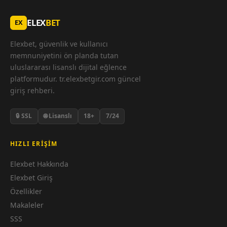
ELEX
BET
EX
Elexbet, güvenlik ve kullanıcı
memnuniyetini ön planda tutan
uluslararası lisanslı dijital eğlence
platformudur. tr.elexbetgir.com güncel
giriş rehberi.
🔒 SSL
🌐 Lisanslı
18+
7/24
HIZLI ERIŞIM
Elexbet Hakkında
Elexbet Giriş
Özellikler
Makaleler
SSS