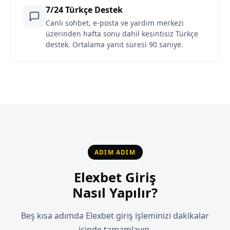
7/24 Türkçe Destek
Canlı sohbet, e-posta ve yardım merkezi
üzerinden hafta sonu dahil kesintisiz Türkçe
destek. Ortalama yanıt süresi 90 saniye.
ADIM ADIM
Elexbet Giriş
Nasıl Yapılır?
Beş kısa adımda Elexbet giriş işleminizi dakikalar
içinde tamamlayın.