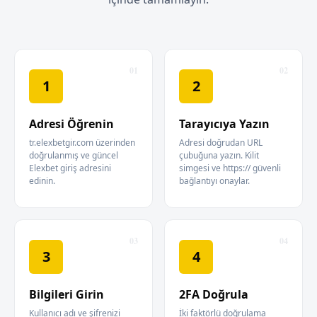
1
2
Adresi Öğrenin
Tarayıcıya Yazın
tr.elexbetgir.com üzerinden
Adresi doğrudan URL
doğrulanmış ve güncel
çubuğuna yazın. Kilit
Elexbet giriş adresini
simgesi ve https:// güvenli
edinin.
bağlantıyı onaylar.
3
4
Bilgileri Girin
2FA Doğrula
Kullanıcı adı ve şifrenizi
İki faktörlü doğrulama