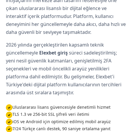
ihtiyaçlarını merkeze alan tasarım felsefesiyle öne
çıkan uluslararası lisanslı bir dijital eğlence ve
interaktif içerik platformudur. Platform, kullanıcı
deneyimini her güncellemeyle daha akıcı, daha hızlı ve
daha güvenli bir seviyeye taşımaktadır.
2026 yılında gerçekleştirilen kapsamlı teknik
güncellemeyle
Elexbet giriş
süreci sadeleştirilmiş;
yeni nesil güvenlik katmanları, genişletilmiş 2FA
seçenekleri ve mobil öncelikli arayüz yenilikleri
platforma dahil edilmiştir. Bu gelişmeler, Elexbet'i
Türkiye'deki dijital platform kullanıcılarının tercihleri
arasında üst sıralara taşımıştır.
Uluslararası lisans güvencesiyle denetimli hizmet
✓
TLS 1.3 ve 256-bit SSL şifreli veri iletimi
✓
iOS ve Android için optimize edilmiş mobil arayüz
✓
7/24 Türkçe canlı destek, 90 saniye ortalama yanıt
✓