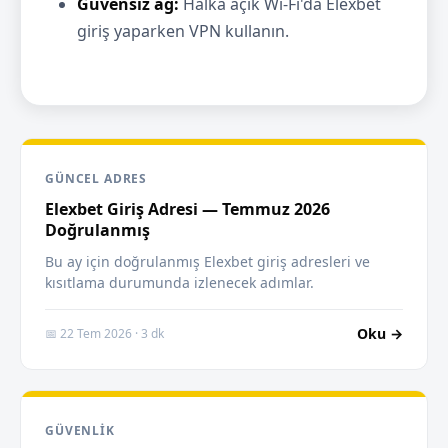
Güvensiz ağ:
Halka açık Wi-Fi'da Elexbet
giriş yaparken VPN kullanın.
GÜNCEL ADRES
Elexbet Giriş Adresi — Temmuz 2026
Doğrulanmış
Bu ay için doğrulanmış Elexbet giriş adresleri ve
kısıtlama durumunda izlenecek adımlar.
Oku →
📅 22 Tem 2026 · 3 dk
GÜVENLIK