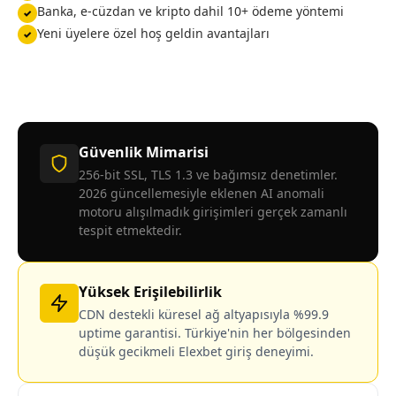
Banka, e-cüzdan ve kripto dahil 10+ ödeme yöntemi
✓
Yeni üyelere özel hoş geldin avantajları
✓
Güvenlik Mimarisi
256-bit SSL, TLS 1.3 ve bağımsız denetimler.
2026 güncellemesiyle eklenen AI anomali
motoru alışılmadık girişimleri gerçek zamanlı
tespit etmektedir.
Yüksek Erişilebilirlik
CDN destekli küresel ağ altyapısıyla %99.9
uptime garantisi. Türkiye'nin her bölgesinden
düşük gecikmeli Elexbet giriş deneyimi.