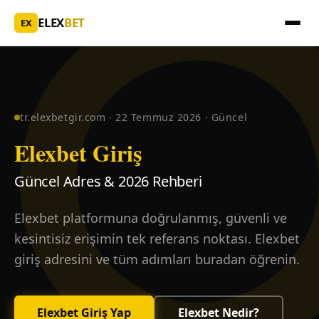
ELEX
BET
EX
tr.elexbetgir.com · 22 Temmuz 2026 · Güncel
Elexbet Giriş
Güncel Adres & 2026 Rehberi
Elexbet platformuna doğrulanmış, güvenli ve
kesintisiz erişimin tek referans noktası. Elexbet
giriş adresini ve tüm adımları buradan öğrenin.
Elexbet Giriş Yap
Elexbet Nedir?