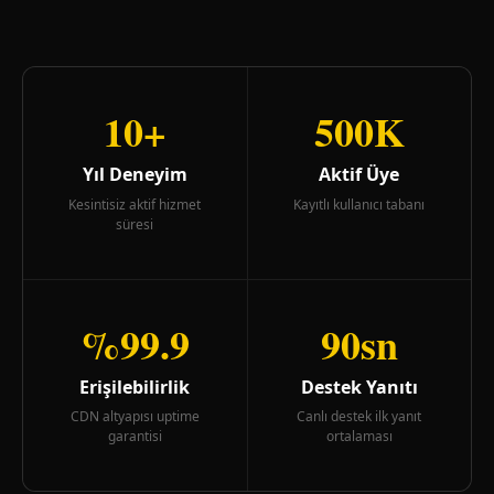
10+
500K
Yıl Deneyim
Aktif Üye
Kesintisiz aktif hizmet
Kayıtlı kullanıcı tabanı
süresi
%99.9
90sn
Erişilebilirlik
Destek Yanıtı
CDN altyapısı uptime
Canlı destek ilk yanıt
garantisi
ortalaması