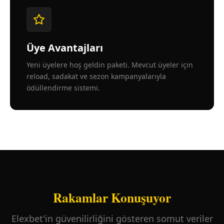
Üye Avantajları
Yeni üyelere hoş geldin paketi. Mevcut üyeler için
reload, sadakat ve sezon kampanyalarıyla
ödüllendirme sistemi.
Rakamlar Konuşuyor
Elexbet'in güvenilirliğini gösteren somut veriler