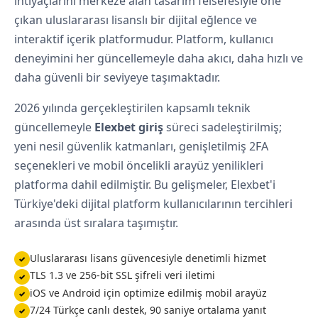
ihtiyaçlarını merkeze alan tasarım felsefesiyle öne
çıkan uluslararası lisanslı bir dijital eğlence ve
interaktif içerik platformudur. Platform, kullanıcı
deneyimini her güncellemeyle daha akıcı, daha hızlı ve
daha güvenli bir seviyeye taşımaktadır.
2026 yılında gerçekleştirilen kapsamlı teknik
güncellemeyle
Elexbet giriş
süreci sadeleştirilmiş;
yeni nesil güvenlik katmanları, genişletilmiş 2FA
seçenekleri ve mobil öncelikli arayüz yenilikleri
platforma dahil edilmiştir. Bu gelişmeler, Elexbet'i
Türkiye'deki dijital platform kullanıcılarının tercihleri
arasında üst sıralara taşımıştır.
Uluslararası lisans güvencesiyle denetimli hizmet
✓
TLS 1.3 ve 256-bit SSL şifreli veri iletimi
✓
iOS ve Android için optimize edilmiş mobil arayüz
✓
7/24 Türkçe canlı destek, 90 saniye ortalama yanıt
✓