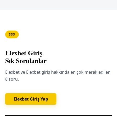
SSS
Elexbet Giriş
Sık Sorulanlar
Elexbet ve Elexbet giriş hakkında en çok merak edilen
8 soru.
Elexbet Giriş Yap