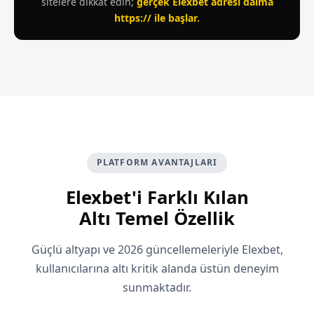
sitelere dikkat edin;
gerçek Elexbet adresi daima
https:// ile başlar.
PLATFORM AVANTAJLARI
Elexbet'i Farklı Kılan
Altı Temel Özellik
Güçlü altyapı ve 2026 güncellemeleriyle Elexbet,
kullanıcılarına altı kritik alanda üstün deneyim
sunmaktadır.