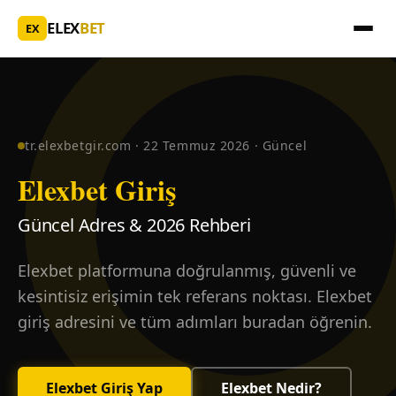
ELEX
BET
EX
tr.elexbetgir.com · 22 Temmuz 2026 · Güncel
Elexbet Giriş
Güncel Adres & 2026 Rehberi
Elexbet platformuna doğrulanmış, güvenli ve
kesintisiz erişimin tek referans noktası. Elexbet
giriş adresini ve tüm adımları buradan öğrenin.
Elexbet Giriş Yap
Elexbet Nedir?