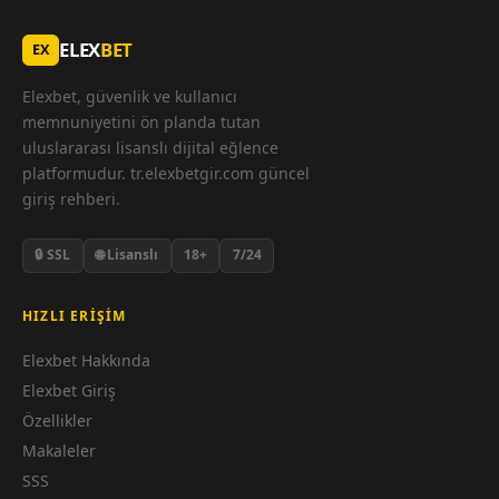
ELEX
BET
EX
Elexbet, güvenlik ve kullanıcı
memnuniyetini ön planda tutan
uluslararası lisanslı dijital eğlence
platformudur. tr.elexbetgir.com güncel
giriş rehberi.
🔒 SSL
🌐 Lisanslı
18+
7/24
HIZLI ERIŞIM
Elexbet Hakkında
Elexbet Giriş
Özellikler
Makaleler
SSS