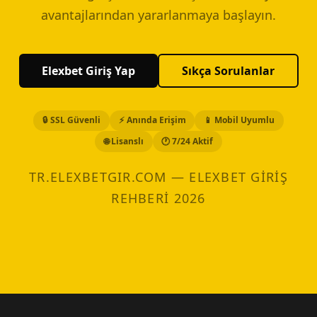
avantajlarından yararlanmaya başlayın.
Elexbet Giriş Yap
Sıkça Sorulanlar
🔒 SSL Güvenli
⚡ Anında Erişim
📱 Mobil Uyumlu
🌐 Lisanslı
🕐 7/24 Aktif
TR.ELEXBETGIR.COM — ELEXBET GİRİŞ
REHBERİ 2026