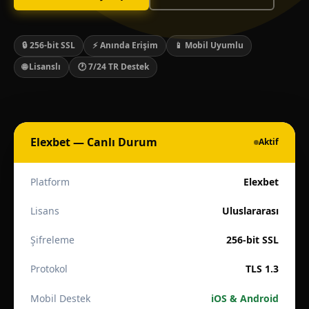
🔒 256-bit SSL
⚡ Anında Erişim
📱 Mobil Uyumlu
🌐 Lisanslı
🕐 7/24 TR Destek
Elexbet — Canlı Durum
Aktif
Platform
Elexbet
Lisans
Uluslararası
Şifreleme
256-bit SSL
Protokol
TLS 1.3
Mobil Destek
iOS & Android