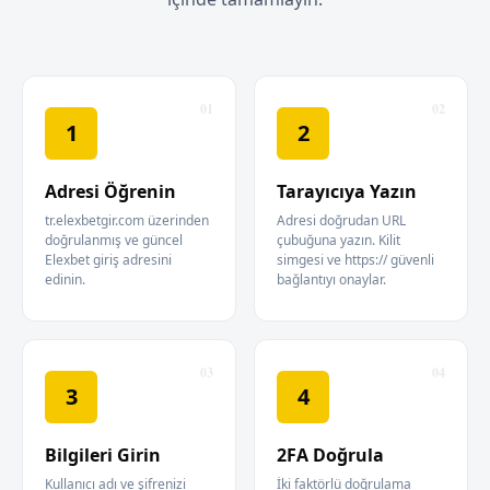
1
2
Adresi Öğrenin
Tarayıcıya Yazın
tr.elexbetgir.com üzerinden
Adresi doğrudan URL
doğrulanmış ve güncel
çubuğuna yazın. Kilit
Elexbet giriş adresini
simgesi ve https:// güvenli
edinin.
bağlantıyı onaylar.
3
4
Bilgileri Girin
2FA Doğrula
Kullanıcı adı ve şifrenizi
İki faktörlü doğrulama