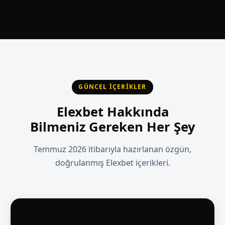
GÜNCEL İÇERIKLER
Elexbet Hakkında
Bilmeniz Gereken Her Şey
Temmuz 2026 itibarıyla hazırlanan özgün,
doğrulanmış Elexbet içerikleri.