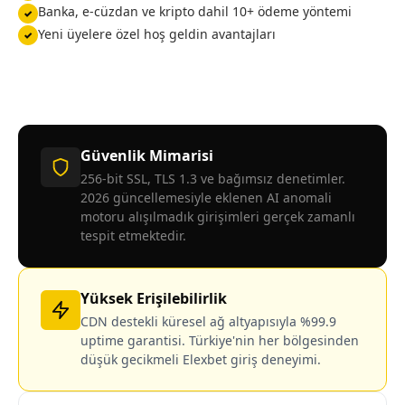
Banka, e-cüzdan ve kripto dahil 10+ ödeme yöntemi
✓
Yeni üyelere özel hoş geldin avantajları
✓
Güvenlik Mimarisi
256-bit SSL, TLS 1.3 ve bağımsız denetimler.
2026 güncellemesiyle eklenen AI anomali
motoru alışılmadık girişimleri gerçek zamanlı
tespit etmektedir.
Yüksek Erişilebilirlik
CDN destekli küresel ağ altyapısıyla %99.9
uptime garantisi. Türkiye'nin her bölgesinden
düşük gecikmeli Elexbet giriş deneyimi.