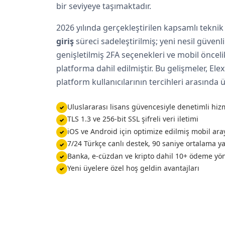
bir seviyeye taşımaktadır.
2026 yılında gerçekleştirilen kapsamlı tekni
giriş
süreci sadeleştirilmiş; yeni nesil güvenl
genişletilmiş 2FA seçenekleri ve mobil öncelik
platforma dahil edilmiştir. Bu gelişmeler, Elexb
platform kullanıcılarının tercihleri arasında üs
Uluslararası lisans güvencesiyle denetimli hiz
✓
TLS 1.3 ve 256-bit SSL şifreli veri iletimi
✓
iOS ve Android için optimize edilmiş mobil ara
✓
7/24 Türkçe canlı destek, 90 saniye ortalama ya
✓
Banka, e-cüzdan ve kripto dahil 10+ ödeme yö
✓
Yeni üyelere özel hoş geldin avantajları
✓