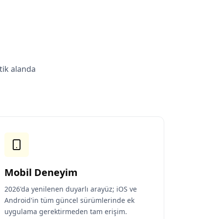
itik alanda
Mobil Deneyim
2026'da yenilenen duyarlı arayüz; iOS ve
Android'in tüm güncel sürümlerinde ek
uygulama gerektirmeden tam erişim.