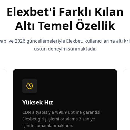
Elexbet'i Farklı Kılan
Altı Temel Özellik
apı ve 2026 güncellemeleriyle Elexbet, kullanıcılarına altı kr
üstün deneyim sunmaktadır.
Yüksek Hız
CDN altyapısıyla %99.9 uptime garantisi.
Elexbet giriş işlemi ortalama 3 saniye
içinde tamamlanmaktadır.