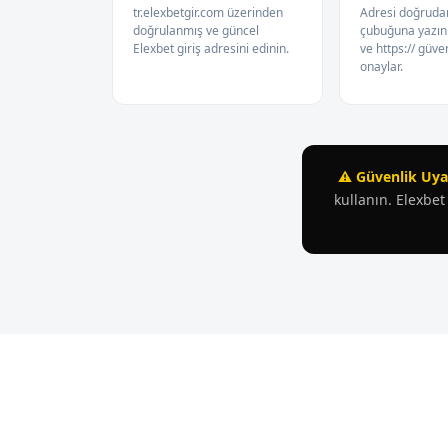
tr.elexbetgir.com üzerinden
Adresi doğruda
doğrulanmış ve güncel
çubuğuna yazın. 
Elexbet giriş adresini edinin.
ve https:// güve
onaylar.
⚠ Güvenlik Uyar
kullanın. Elexbet