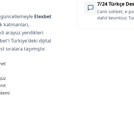
7/24 Türkçe De
Canlı sohbet, e-p
k güncellemeyle
Elexbet
dahil kesintisiz T
ik katmanları,
li arayüz yenilikleri
et'i Türkiye'deki dijital
t sıralara taşımıştır.
met
yüz
nıt
ntemi