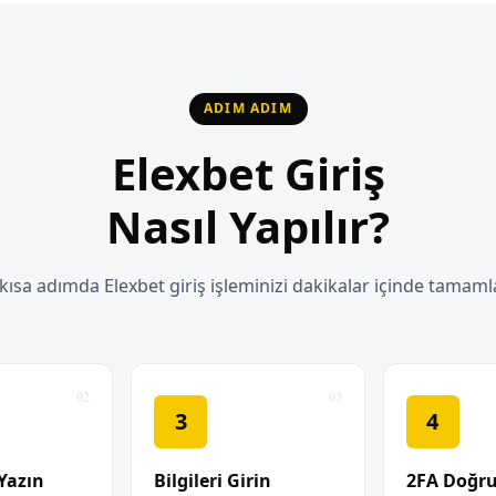
ADIM ADIM
Elexbet Giriş
Nasıl Yapılır?
kısa adımda Elexbet giriş işleminizi dakikalar içinde tamaml
3
4
 Yazın
Bilgileri Girin
2FA Doğru