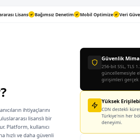
ararası Lisans
Bağımsız Denetim
Mobil Optimize
Veri Güve
✓
✓
✓
Güvenlik Mimar
256-bit SSL, TLS 1
güncellemesiyle e
girişimleri gerçek
?
Yüksek Erişilebi
CDN destekli küres
anıcıların ihtiyaçlarını
Türkiye'nin her bö
uslararası lisanslı bir
deneyimi.
ur. Platform, kullanıcı
a hızlı ve daha güvenli