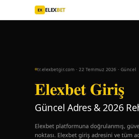
ELEX
BET
EX
tr.elexbetgir.com · 22 Temmuz 2026 · Güncel
Elexbet Giriş
Güncel Adres & 2026 Re
Elexbet platformuna doğrulanmış, güvenl
noktası. Elexbet giriş adresini ve tüm 