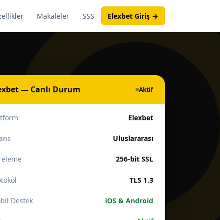
ellikler
Makaleler
SSS
Elexbet Giriş →
exbet — Canlı Durum
Aktif
atform
Elexbet
sans
Uluslararası
freleme
256-bit SSL
otokol
TLS 1.3
bil Destek
iOS & Android