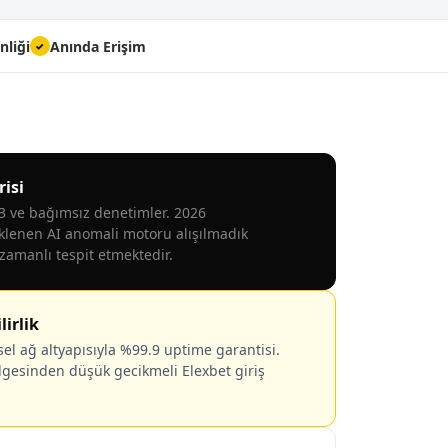
nliği
Anında Erişim
✓
isi
.3 ve bağımsız denetimler. 2026
klenen AI anomali motoru alışılmadık
 zamanlı tespit etmektedir.
lirlik
el ağ altyapısıyla %99.9 uptime garantisi.
lgesinden düşük gecikmeli Elexbet giriş