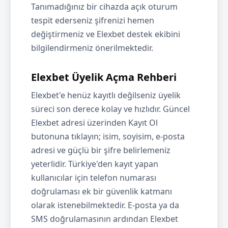
Tanımadığınız bir cihazda açık oturum
tespit ederseniz şifrenizi hemen
değiştirmeniz ve Elexbet destek ekibini
bilgilendirmeniz önerilmektedir.
Elexbet Üyelik Açma Rehberi
Elexbet'e henüz kayıtlı değilseniz üyelik
süreci son derece kolay ve hızlıdır. Güncel
Elexbet adresi üzerinden Kayıt Ol
butonuna tıklayın; isim, soyisim, e-posta
adresi ve güçlü bir şifre belirlemeniz
yeterlidir. Türkiye'den kayıt yapan
kullanıcılar için telefon numarası
doğrulaması ek bir güvenlik katmanı
olarak istenebilmektedir. E-posta ya da
SMS doğrulamasının ardından Elexbet