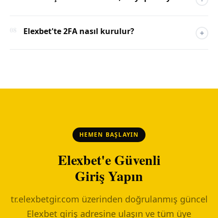
tüm özelliklere erişebilirsiniz.
adres üzerinden Kayıt Ol butonuna tıklayın, formu
doldurun ve e-posta veya SMS doğrulamasını
tamamlayın. Hesabınız hemen aktif olur ve hoş geldin
Elexbet giriş ekranındaki "Şifremi Unuttum"
08
Elexbet'te 2FA nasıl kurulur?
avantajlarına anında kavuşursunuz.
bağlantısına tıklayın. Üyelik e-posta adresinize
sıfırlama bağlantısı gönderilecektir. Bağlantı 15 dakika
geçerlidir. E-posta gelmezse spam klasörünüzü
Elexbet hesabınıza giriş yapın, sağ üstteki profil
kontrol edin; sorun devam ederse Elexbet canlı
menüsünden Güvenlik Ayarları'na gidin ve İki Faktörlü
desteğe başvurun.
Doğrulama seçeneğini aktif hale getirin. SMS veya
authenticator uygulama seçeneklerinden birini tercih
edin. SMS'e kıyasla authenticator uygulaması (Google,
Microsoft) SIM swap saldırılarına karşı çok daha
güvenlidir.
HEMEN BAŞLAYIN
Elexbet'e Güvenli
Giriş Yapın
tr.elexbetgir.com üzerinden doğrulanmış güncel
Elexbet giriş adresine ulaşın ve tüm üye