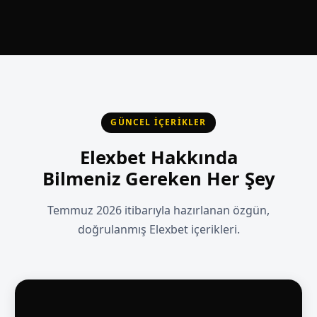
GÜNCEL İÇERIKLER
Elexbet Hakkında
Bilmeniz Gereken Her Şey
Temmuz 2026 itibarıyla hazırlanan özgün,
doğrulanmış Elexbet içerikleri.