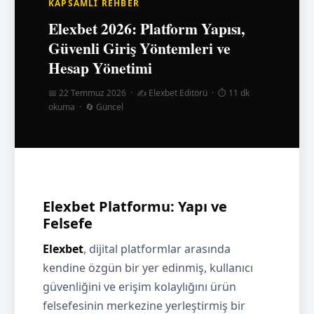
KAPSAMLI REHBER
Elexbet 2026: Platform Yapısı,
Güvenli Giriş Yöntemleri ve
Hesap Yönetimi
📅 22 Temmuz 2026 · ✍ Elexbet Editörü · ⏱ 11 dk
okuma · 🔄 Güncel
Elexbet Platformu: Yapı ve
Felsefe
Elexbet
, dijital platformlar arasında
kendine özgün bir yer edinmiş, kullanıcı
güvenliğini ve erişim kolaylığını ürün
felsefesinin merkezine yerleştirmiş bir