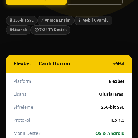
🔒 256-bit SSL
⚡ Anında Erişim
📱 Mobil Uyumlu
🌐 Lisanslı
🕐 7/24 TR Destek
Elexbet — Canlı Durum
Aktif
Platform
Elexbet
Lisans
Uluslararası
Şifreleme
256-bit SSL
Protokol
TLS 1.3
Mobil Destek
iOS & Android