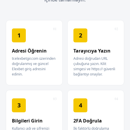
1
2
Adresi Öğrenin
Tarayıcıya Yazın
tr.elexbetgir.com üzerinden
Adresi doğrudan URL
doğrulanmış ve güncel
çubuğuna yazın. Kilit
Elexbet giriş adresini
simgesi ve https:// güvenli
edinin.
bağlantıyı onaylar.
3
4
Bilgileri Girin
2FA Doğrula
Kullanıcı adı ve şifrenizi
İki faktörlü doğrulama