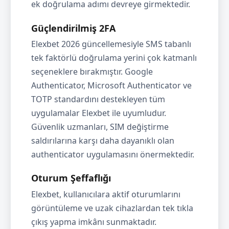
ek doğrulama adımı devreye girmektedir.
Güçlendirilmiş 2FA
Elexbet 2026 güncellemesiyle SMS tabanlı
tek faktörlü doğrulama yerini çok katmanlı
seçeneklere bırakmıştır. Google
Authenticator, Microsoft Authenticator ve
TOTP standardını destekleyen tüm
uygulamalar Elexbet ile uyumludur.
Güvenlik uzmanları, SIM değiştirme
saldırılarına karşı daha dayanıklı olan
authenticator uygulamasını önermektedir.
Oturum Şeffaflığı
Elexbet, kullanıcılara aktif oturumlarını
görüntüleme ve uzak cihazlardan tek tıkla
çıkış yapma imkânı sunmaktadır.