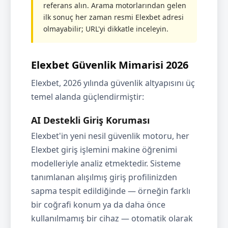
referans alın. Arama motorlarından gelen
ilk sonuç her zaman resmi Elexbet adresi
olmayabilir; URL'yi dikkatle inceleyin.
Elexbet Güvenlik Mimarisi 2026
Elexbet, 2026 yılında güvenlik altyapısını üç
temel alanda güçlendirmiştir:
AI Destekli Giriş Koruması
Elexbet'in yeni nesil güvenlik motoru, her
Elexbet giriş işlemini makine öğrenimi
modelleriyle analiz etmektedir. Sisteme
tanımlanan alışılmış giriş profilinizden
sapma tespit edildiğinde — örneğin farklı
bir coğrafi konum ya da daha önce
kullanılmamış bir cihaz — otomatik olarak