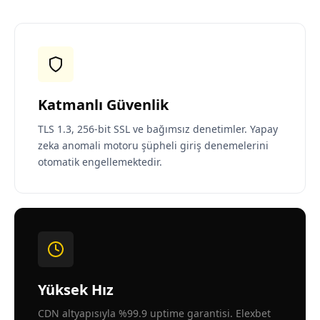
Katmanlı Güvenlik
TLS 1.3, 256-bit SSL ve bağımsız denetimler. Yapay
zeka anomali motoru şüpheli giriş denemelerini
otomatik engellemektedir.
Yüksek Hız
CDN altyapısıyla %99.9 uptime garantisi. Elexbet