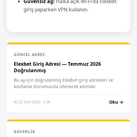
Güvensiz ağ:
Halka açık Wi-Fi'da Elexbet
giriş yaparken VPN kullanın.
GÜNCEL ADRES
Elexbet Giriş Adresi — Temmuz 2026
Doğrulanmış
Bu ay için doğrulanmış Elexbet giriş adresleri ve
kısıtlama durumunda izlenecek adımlar.
Oku →
📅 22 Tem 2026 · 3 dk
GÜVENLIK