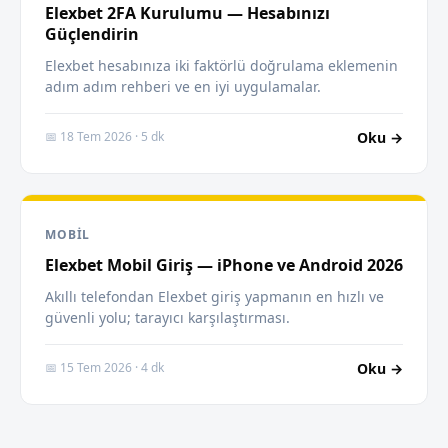
Elexbet 2FA Kurulumu — Hesabınızı
Güçlendirin
Elexbet hesabınıza iki faktörlü doğrulama eklemenin
adım adım rehberi ve en iyi uygulamalar.
Oku →
📅 18 Tem 2026 · 5 dk
MOBIL
Elexbet Mobil Giriş — iPhone ve Android 2026
Akıllı telefondan Elexbet giriş yapmanın en hızlı ve
güvenli yolu; tarayıcı karşılaştırması.
Oku →
📅 15 Tem 2026 · 4 dk