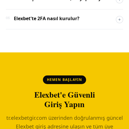
tüm özelliklere erişebilirsiniz.
adres üzerinden Kayıt Ol butonuna tıklayın, formu
doldurun ve e-posta veya SMS doğrulamasını
tamamlayın. Hesabınız hemen aktif olur ve hoş geldin
Elexbet giriş ekranındaki "Şifremi Unuttum"
08
Elexbet'te 2FA nasıl kurulur?
avantajlarına anında kavuşursunuz.
bağlantısına tıklayın. Üyelik e-posta adresinize
sıfırlama bağlantısı gönderilecektir. Bağlantı 15 dakika
geçerlidir. E-posta gelmezse spam klasörünüzü
Elexbet hesabınıza giriş yapın, sağ üstteki profil
kontrol edin; sorun devam ederse Elexbet canlı
menüsünden Güvenlik Ayarları'na gidin ve İki Faktörlü
desteğe başvurun.
Doğrulama seçeneğini aktif hale getirin. SMS veya
authenticator uygulama seçeneklerinden birini tercih
edin. SMS'e kıyasla authenticator uygulaması (Google,
Microsoft) SIM swap saldırılarına karşı çok daha
güvenlidir.
HEMEN BAŞLAYIN
Elexbet'e Güvenli
Giriş Yapın
tr.elexbetgir.com üzerinden doğrulanmış güncel
Elexbet giriş adresine ulaşın ve tüm üye