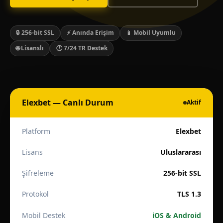
🔒 256-bit SSL
⚡ Anında Erişim
📱 Mobil Uyumlu
🌐 Lisanslı
🕐 7/24 TR Destek
Elexbet — Canlı Durum
Aktif
Platform
Elexbet
Lisans
Uluslararası
Şifreleme
256-bit SSL
Protokol
TLS 1.3
Mobil Destek
iOS & Android