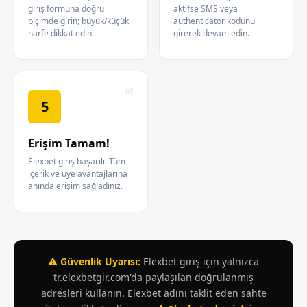
giriş formuna doğru
aktifse SMS veya
biçimde girin; büyük/küçük
authenticator kodunu
harfe dikkat edin.
girerek devam edin.
5
Erişim Tamam!
Elexbet giriş başarılı. Tüm
içerik ve üye avantajlarına
anında erişim sağladınız.
⚠ Güvenlik Uyarısı:
Elexbet giriş için yalnızca
tr.elexbetgir.com'da paylaşılan doğrulanmış
adresleri kullanın. Elexbet adını taklit eden sahte