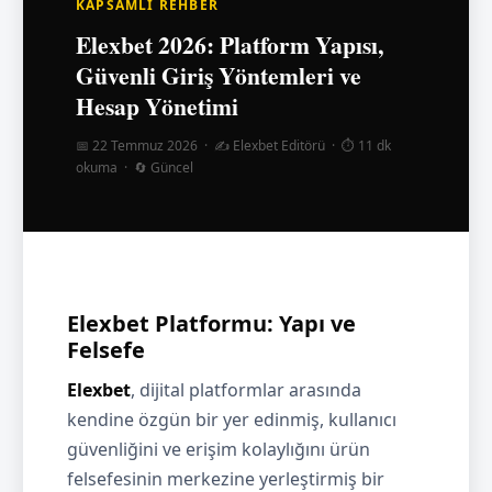
KAPSAMLI REHBER
Elexbet 2026: Platform Yapısı,
Güvenli Giriş Yöntemleri ve
Hesap Yönetimi
📅 22 Temmuz 2026 · ✍ Elexbet Editörü · ⏱ 11 dk
okuma · 🔄 Güncel
Elexbet Platformu: Yapı ve
Felsefe
Elexbet
, dijital platformlar arasında
kendine özgün bir yer edinmiş, kullanıcı
güvenliğini ve erişim kolaylığını ürün
felsefesinin merkezine yerleştirmiş bir