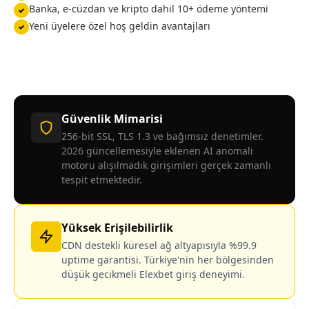
Banka, e-cüzdan ve kripto dahil 10+ ödeme yöntemi
✓
Yeni üyelere özel hoş geldin avantajları
✓
Güvenlik Mimarisi
256-bit SSL, TLS 1.3 ve bağımsız denetimler.
2026 güncellemesiyle eklenen AI anomali
motoru alışılmadık girişimleri gerçek zamanlı
tespit etmektedir.
Yüksek Erişilebilirlik
CDN destekli küresel ağ altyapısıyla %99.9
uptime garantisi. Türkiye'nin her bölgesinden
düşük gecikmeli Elexbet giriş deneyimi.