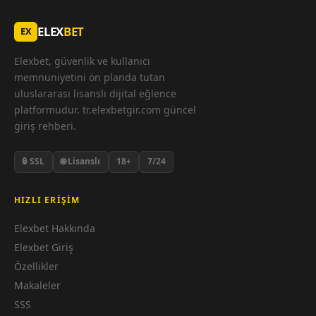
ELEX
BET
EX
Elexbet, güvenlik ve kullanıcı
memnuniyetini ön planda tutan
uluslararası lisanslı dijital eğlence
platformudur. tr.elexbetgir.com güncel
giriş rehberi.
🔒 SSL
🌐 Lisanslı
18+
7/24
HIZLI ERIŞIM
Elexbet Hakkında
Elexbet Giriş
Özellikler
Makaleler
SSS