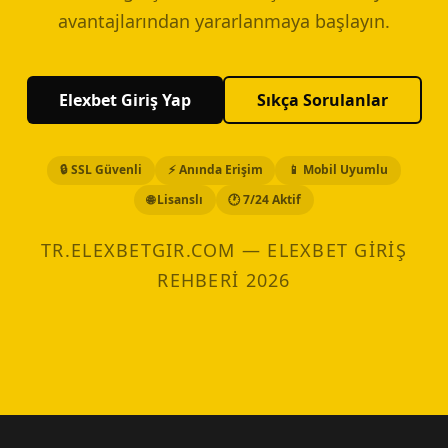
avantajlarından yararlanmaya başlayın.
Elexbet Giriş Yap
Sıkça Sorulanlar
🔒 SSL Güvenli
⚡ Anında Erişim
📱 Mobil Uyumlu
🌐 Lisanslı
🕐 7/24 Aktif
TR.ELEXBETGIR.COM — ELEXBET GİRİŞ
REHBERİ 2026