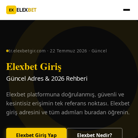
ELEX
BET
EX
tr.elexbetgir.com · 22 Temmuz 2026 · Güncel
Elexbet Giriş
Güncel Adres & 2026 Rehberi
Elexbet platformuna doğrulanmış, güvenli ve
kesintisiz erişimin tek referans noktası. Elexbet
giriş adresini ve tüm adımları buradan öğrenin.
Elexbet Giriş Yap
Elexbet Nedir?