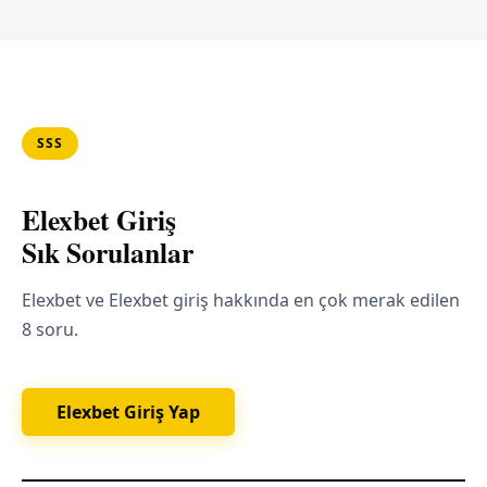
SSS
Elexbet Giriş
Sık Sorulanlar
Elexbet ve Elexbet giriş hakkında en çok merak edilen
8 soru.
Elexbet Giriş Yap