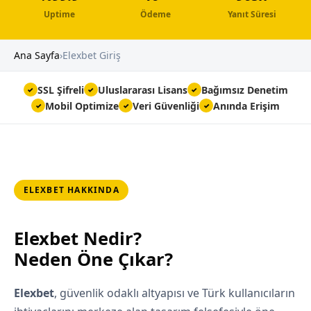
Uptime
Ödeme
Yanıt Süresi
Ana Sayfa
›
Elexbet Giriş
SSL Şifreli
Uluslararası Lisans
Bağımsız Denetim
✓
✓
✓
Mobil Optimize
Veri Güvenliği
Anında Erişim
✓
✓
✓
ELEXBET HAKKINDA
Elexbet Nedir?
Neden Öne Çıkar?
Elexbet
, güvenlik odaklı altyapısı ve Türk kullanıcıların