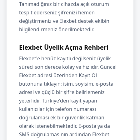
Tanımadığınız bir cihazda açık oturum
tespit ederseniz şifrenizi hemen
değiştirmeniz ve Elexbet destek ekibini
bilgilendirmeniz önerilmektedir.
Elexbet Üyelik Açma Rehberi
Elexbet'e henüz kayıtlı değilseniz üyelik
süreci son derece kolay ve hızlıdır. Güncel
Elexbet adresi üzerinden Kayıt Ol
butonuna tıklayın; isim, soyisim, e-posta
adresi ve güçlü bir şifre belirlemeniz
yeterlidir. Türkiye'den kayıt yapan
kullanıcılar için telefon numarası
doğrulaması ek bir güvenlik katmanı
olarak istenebilmektedir. E-posta ya da
SMS doğrulamasının ardından Elexbet