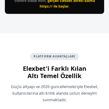
sitelere dikkat edin;
gerçek Elexbet adresi daima
https:// ile başlar.
PLATFORM AVANTAJLARI
Elexbet'i Farklı Kılan
Altı Temel Özellik
Güçlü altyapı ve 2026 güncellemeleriyle Elexbet,
kullanıcılarına altı kritik alanda üstün deneyim
sunmaktadır.