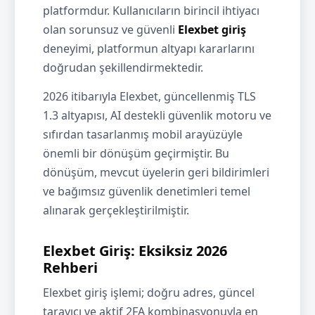
platformdur. Kullanıcıların birincil ihtiyacı
olan sorunsuz ve güvenli
Elexbet giriş
deneyimi, platformun altyapı kararlarını
doğrudan şekillendirmektedir.
2026 itibarıyla Elexbet, güncellenmiş TLS
1.3 altyapısı, AI destekli güvenlik motoru ve
sıfırdan tasarlanmış mobil arayüzüyle
önemli bir dönüşüm geçirmiştir. Bu
dönüşüm, mevcut üyelerin geri bildirimleri
ve bağımsız güvenlik denetimleri temel
alınarak gerçekleştirilmiştir.
Elexbet Giriş: Eksiksiz 2026
Rehberi
Elexbet giriş işlemi; doğru adres, güncel
tarayıcı ve aktif 2FA kombinasyonuyla en