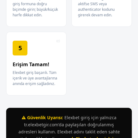
giriş formuna doğru
aktifse SMS veya
biçimde girin; büyük/küçük
authenticator kodunu
harfe dikkat edin.
girerek devam edin.
5
Erişim Tamam!
Elexbet giriş başarılı. Tüm
içerik ve üye avantajlarına
anında erişim sağladınız.
⚠ Güvenlik Uyarısı:
Elexbet giriş için yalnızca
tr.elexbetgir.com'da paylaşılan doğrulanmış
adresleri kullanın. Elexbet adını taklit eden sahte