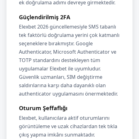
ek doğrulama adımı devreye girmektedir.
Güçlendirilmiş 2FA
Elexbet 2026 güncellemesiyle SMS tabanlı
tek faktörlü doğrulama yerini çok katmanlı
seçeneklere bırakmıştır. Google
Authenticator, Microsoft Authenticator ve
TOTP standardını destekleyen tüm
uygulamalar Elexbet ile uyumludur.
Güvenlik uzmanları, SIM değiştirme
saldırılarına karşı daha dayanıklı olan
authenticator uygulamasını önermektedir.
Oturum Şeffaflığı
Elexbet, kullanıcılara aktif oturumlarını
görüntüleme ve uzak cihazlardan tek tıkla
çıkış yapma imkânı sunmaktadır.