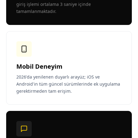
giriş işlemi ortalama 3 saniye içinde
tamamlanmaktadır.
Mobil Deneyim
2026'da yenilenen duyarlı arayüz; iOS ve
Android'in tüm güncel sürümlerinde ek uygulama
gerektirmeden tam erişim.