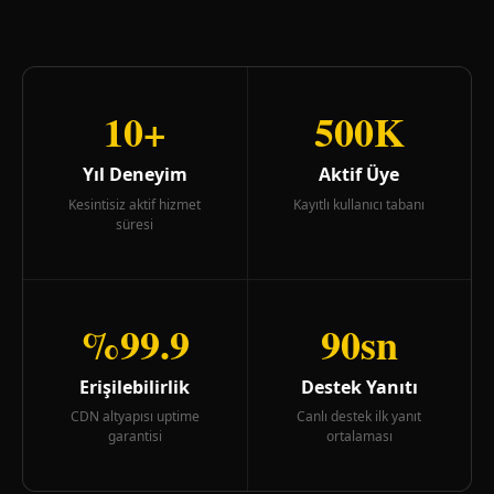
10+
500K
Yıl Deneyim
Aktif Üye
Kesintisiz aktif hizmet
Kayıtlı kullanıcı tabanı
süresi
%99.9
90sn
Erişilebilirlik
Destek Yanıtı
CDN altyapısı uptime
Canlı destek ilk yanıt
garantisi
ortalaması