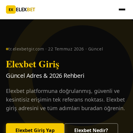
ELEX
BET
EX
tr.elexbetgir.com · 22 Temmuz 2026 · Güncel
Elexbet Giriş
Güncel Adres & 2026 Rehberi
Elexbet platformuna doğrulanmış, güvenli ve
kesintisiz erişimin tek referans noktası. Elexbet
giriş adresini ve tüm adımları buradan öğrenin.
Elexbet Giriş Yap
Elexbet Nedir?