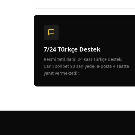
7/24 Türkçe Destek
Resmi tatil dahil 24 saat Türkçe destek.
Canlı sohbet 90 saniyede, e-posta 4 saatte
yanıt vermektedir.