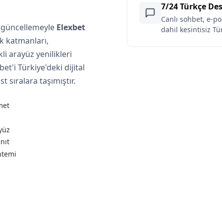
7/24 Türkçe De
Canlı sohbet, e-p
k güncellemeyle
Elexbet
dahil kesintisiz T
ik katmanları,
li arayüz yenilikleri
et'i Türkiye'deki dijital
t sıralara taşımıştır.
met
yüz
nıt
ntemi