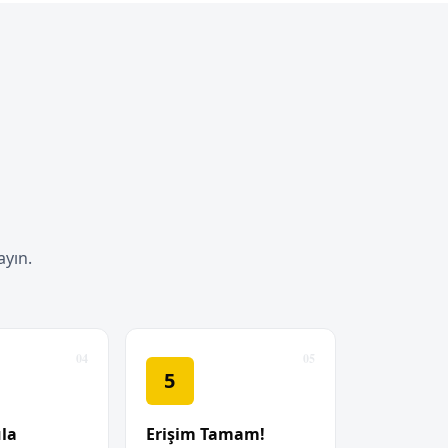
ayın.
5
la
Erişim Tamam!