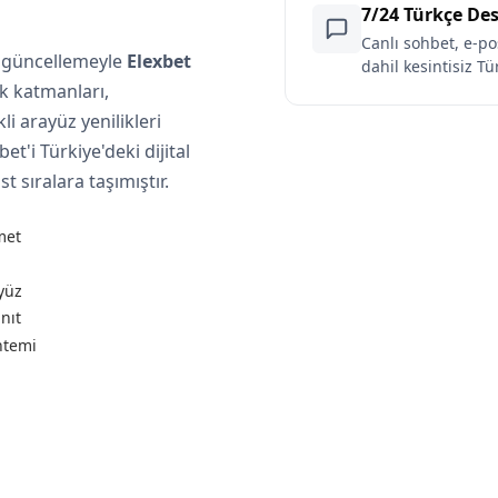
7/24 Türkçe De
Canlı sohbet, e-p
k güncellemeyle
Elexbet
dahil kesintisiz T
ik katmanları,
li arayüz yenilikleri
et'i Türkiye'deki dijital
t sıralara taşımıştır.
met
yüz
nıt
ntemi