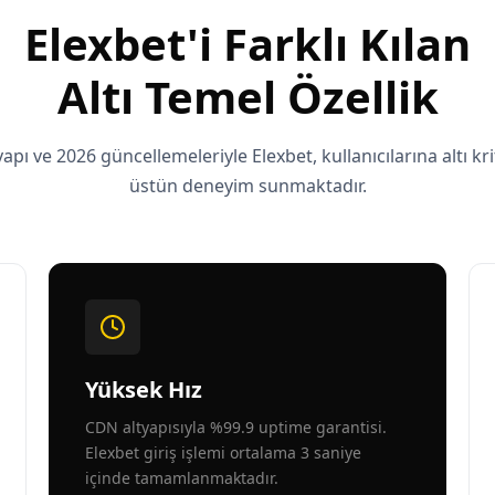
Elexbet'i Farklı Kılan
Altı Temel Özellik
apı ve 2026 güncellemeleriyle Elexbet, kullanıcılarına altı kr
üstün deneyim sunmaktadır.
Yüksek Hız
CDN altyapısıyla %99.9 uptime garantisi.
Elexbet giriş işlemi ortalama 3 saniye
içinde tamamlanmaktadır.