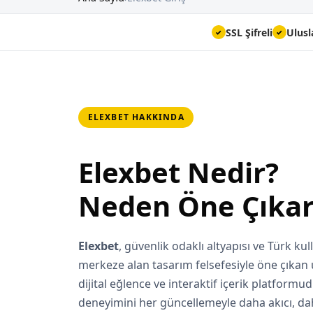
SSL Şifreli
Ulusl
✓
✓
ELEXBET HAKKINDA
Elexbet Nedir?
Neden Öne Çıkar
Elexbet
, güvenlik odaklı altyapısı ve Türk kull
merkeze alan tasarım felsefesiyle öne çıkan ul
dijital eğlence ve interaktif içerik platformud
deneyimini her güncellemeyle daha akıcı, dah