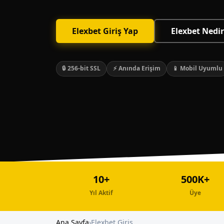
Elexbet Giriş Yap
Elexbet Nedir
🔒 256-bit SSL
⚡ Anında Erişim
📱 Mobil Uyumlu
10+
500K+
Yıl Aktif
Üye
Ana Sayfa
›
Elexbet Giriş