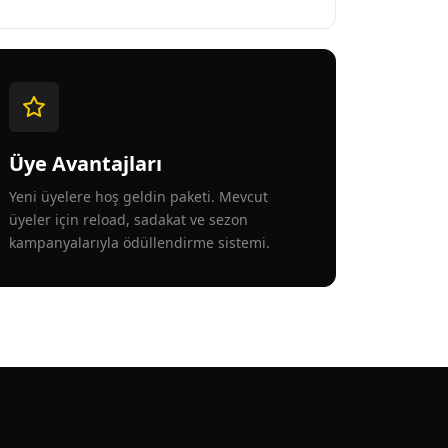
Üye Avantajları
Yeni üyelere hoş geldin paketi. Mevcut
üyeler için reload, sadakat ve sezon
kampanyalarıyla ödüllendirme sistemi.