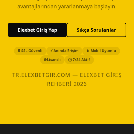
avantajlarından yararlanmaya başlayın.
Elexbet Giriş Yap
Sıkça Sorulanlar
🔒 SSL Güvenli
⚡ Anında Erişim
📱 Mobil Uyumlu
🌐 Lisanslı
🕐 7/24 Aktif
TR.ELEXBETGIR.COM — ELEXBET GİRİŞ
REHBERİ 2026