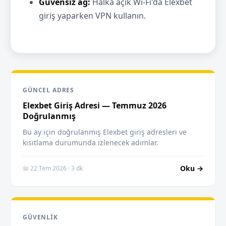
Güvensiz ağ:
Halka açık Wi-Fi'da Elexbet
giriş yaparken VPN kullanın.
GÜNCEL ADRES
Elexbet Giriş Adresi — Temmuz 2026
Doğrulanmış
Bu ay için doğrulanmış Elexbet giriş adresleri ve
kısıtlama durumunda izlenecek adımlar.
Oku →
📅 22 Tem 2026 · 3 dk
GÜVENLIK