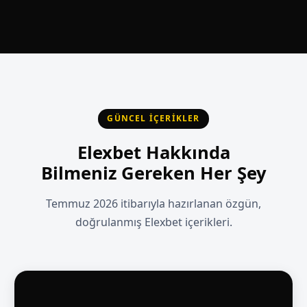
GÜNCEL İÇERIKLER
Elexbet Hakkında
Bilmeniz Gereken Her Şey
Temmuz 2026 itibarıyla hazırlanan özgün,
doğrulanmış Elexbet içerikleri.