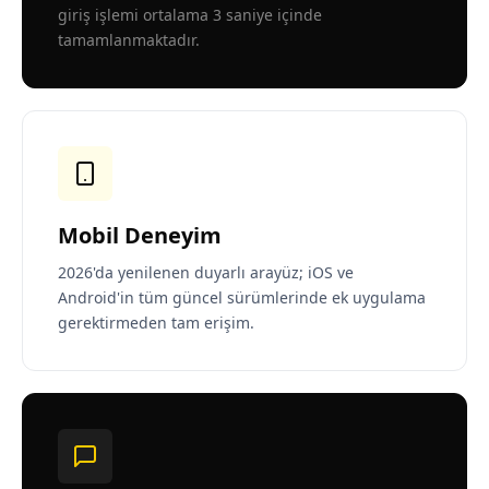
giriş işlemi ortalama 3 saniye içinde
tamamlanmaktadır.
Mobil Deneyim
2026'da yenilenen duyarlı arayüz; iOS ve
Android'in tüm güncel sürümlerinde ek uygulama
gerektirmeden tam erişim.