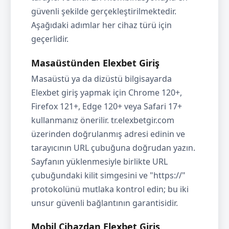
güvenli şekilde gerçekleştirilmektedir.
Aşağıdaki adımlar her cihaz türü için
geçerlidir.
Masaüstünden Elexbet Giriş
Masaüstü ya da dizüstü bilgisayarda
Elexbet giriş yapmak için Chrome 120+,
Firefox 121+, Edge 120+ veya Safari 17+
kullanmanız önerilir. tr.elexbetgir.com
üzerinden doğrulanmış adresi edinin ve
tarayıcının URL çubuğuna doğrudan yazın.
Sayfanın yüklenmesiyle birlikte URL
çubuğundaki kilit simgesini ve "https://"
protokolünü mutlaka kontrol edin; bu iki
unsur güvenli bağlantının garantisidir.
Mobil Cihazdan Elexbet Giriş