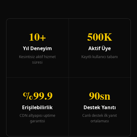
10+
500K
Yıl Deneyim
Aktif Üye
Kesintisiz aktif hizmet
Kayıtlı kullanıcı tabanı
süresi
%99.9
90sn
Erişilebilirlik
Destek Yanıtı
CDN altyapısı uptime
Canlı destek ilk yanıt
garantisi
ortalaması