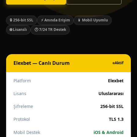
🔒 256-bit SSL
⚡ Anında Erişim
📱 Mobil Uyumlu
🌐 Lisanslı
🕐 7/24 TR Destek
Elexbet — Canlı Durum
Aktif
Platform
Elexbet
Lisans
Uluslararası
Şifreleme
256-bit SSL
Protokol
TLS 1.3
Mobil Destek
iOS & Android