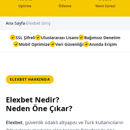
Uptime
Ödeme
Yanıt Süresi
Ana Sayfa
›
Elexbet Giriş
SSL Şifreli
Uluslararası Lisans
Bağımsız Denetim
✓
✓
✓
Mobil Optimize
Veri Güvenliği
Anında Erişim
✓
✓
✓
ELEXBET HAKKINDA
Elexbet Nedir?
Neden Öne Çıkar?
Elexbet
, güvenlik odaklı altyapısı ve Türk kullanıcıların