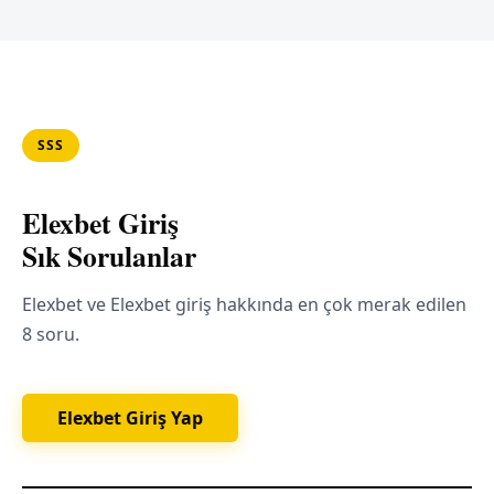
SSS
Elexbet Giriş
Sık Sorulanlar
Elexbet ve Elexbet giriş hakkında en çok merak edilen
8 soru.
Elexbet Giriş Yap