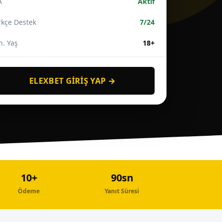
A
Aktif
rkçe Destek
7/24
n. Yaş
18+
ELEXBET GİRİŞ YAP →
10+
90sn
Ödeme
Yanıt Süresi