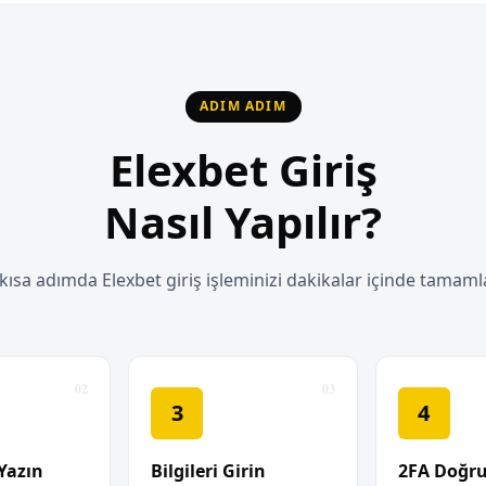
ADIM ADIM
Elexbet Giriş
Nasıl Yapılır?
kısa adımda Elexbet giriş işleminizi dakikalar içinde tamaml
3
4
 Yazın
Bilgileri Girin
2FA Doğru