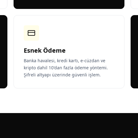
Esnek Ödeme
Banka havalesi, kredi kartı, e-cüzdan ve
kripto dahil 10'dan fazla ödeme yöntemi.
Şifreli altyapı üzerinde güvenli işlem.