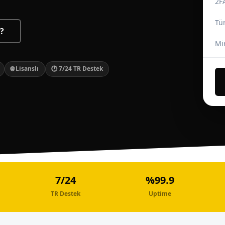
2F
Tü
?
Mi
🌐 Lisanslı
🕐 7/24 TR Destek
7/24
%99.9
TR Destek
Uptime