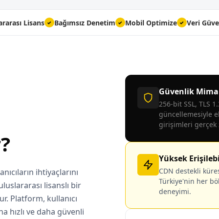
ararası Lisans
Bağımsız Denetim
Mobil Optimize
Veri Güve
✓
✓
✓
Güvenlik Mimar
256-bit SSL, TLS 1
güncellemesiyle e
girişimleri gerçek
?
Yüksek Erişilebi
CDN destekli küres
anıcıların ihtiyaçlarını
Türkiye'nin her bö
uslararası lisanslı bir
deneyimi.
ur. Platform, kullanıcı
a hızlı ve daha güvenli