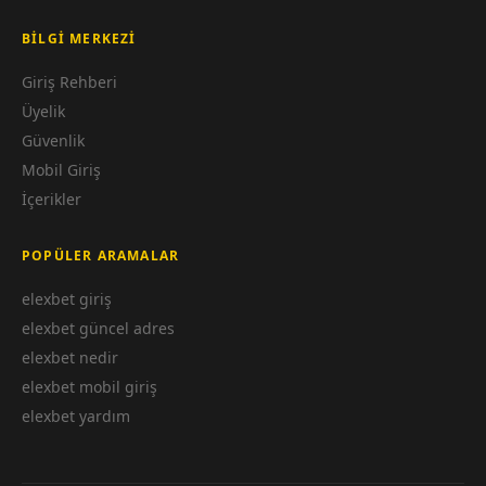
BILGI MERKEZI
Giriş Rehberi
Üyelik
Güvenlik
Mobil Giriş
İçerikler
POPÜLER ARAMALAR
elexbet giriş
elexbet güncel adres
elexbet nedir
elexbet mobil giriş
elexbet yardım