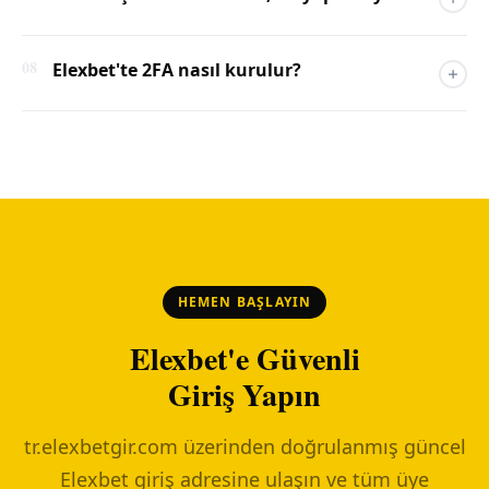
tüm özelliklere erişebilirsiniz.
adres üzerinden Kayıt Ol butonuna tıklayın, formu
doldurun ve e-posta veya SMS doğrulamasını
tamamlayın. Hesabınız hemen aktif olur ve hoş geldin
Elexbet giriş ekranındaki "Şifremi Unuttum"
08
Elexbet'te 2FA nasıl kurulur?
avantajlarına anında kavuşursunuz.
bağlantısına tıklayın. Üyelik e-posta adresinize
sıfırlama bağlantısı gönderilecektir. Bağlantı 15 dakika
geçerlidir. E-posta gelmezse spam klasörünüzü
Elexbet hesabınıza giriş yapın, sağ üstteki profil
kontrol edin; sorun devam ederse Elexbet canlı
menüsünden Güvenlik Ayarları'na gidin ve İki Faktörlü
desteğe başvurun.
Doğrulama seçeneğini aktif hale getirin. SMS veya
authenticator uygulama seçeneklerinden birini tercih
edin. SMS'e kıyasla authenticator uygulaması (Google,
Microsoft) SIM swap saldırılarına karşı çok daha
güvenlidir.
HEMEN BAŞLAYIN
Elexbet'e Güvenli
Giriş Yapın
tr.elexbetgir.com üzerinden doğrulanmış güncel
Elexbet giriş adresine ulaşın ve tüm üye