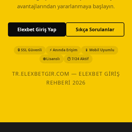
avantajlarından yararlanmaya başlayın.
Elexbet Giriş Yap
Sıkça Sorulanlar
🔒 SSL Güvenli
⚡ Anında Erişim
📱 Mobil Uyumlu
🌐 Lisanslı
🕐 7/24 Aktif
TR.ELEXBETGIR.COM — ELEXBET GİRİŞ
REHBERİ 2026