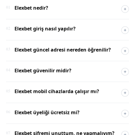
01
Elexbet nedir?
Elexbet, uluslararası lisans kapsamında faaliyet
02
Elexbet giriş nasıl yapılır?
gösteren, Türk kullanıcılara tam Türkçe arayüz ve 7/24
destek sunan dijital eğlence ve interaktif içerik
platformudur. Güvenlik odaklı altyapısı ve kesintisiz
tr.elexbetgir.com üzerinden doğrulanmış güncel
03
Elexbet güncel adresi nereden öğrenilir?
erişim altyapısıyla kullanıcı memnuniyetini öncelikli
Elexbet giriş adresini edinin. Adresi tarayıcınıza
hedef olarak benimseyen Elexbet, yıllar içinde güçlü
doğrudan yazın; URL'de kilit simgesi ve "https://"
bir üye tabanı oluşturmuştur.
olduğunu doğrulayın. Kullanıcı adı ve şifrenizi giriş
Elexbet güncel giriş adresi için tr.elexbetgir.com
04
Elexbet güvenilir midir?
formuna girin, Giriş butonuna tıklayın. 2FA aktifse
sayfasını düzenli olarak takip edin. Adres değişiklikleri
SMS ya da authenticator kodunuzu da girerek işlemi
anlık olarak güncellenmektedir. Arama motorlarından
tamamlayın.
ulaşılan sonuçlar her zaman resmi adres
Evet. Elexbet, uluslararası lisans çerçevesinde faaliyet
05
Elexbet mobil cihazlarda çalışır mı?
olmayabileceğinden, doğrulama için bu sayfayı
göstermekte olup bağımsız güvenlik denetimlerinden
kullanın ve adresi tarayıcınızda yer imi olarak
geçmektedir. 256-bit SSL şifreleme, TLS 1.3 protokolü
kaydedin.
ve yapay zeka destekli anomali tespiti, platformun
Evet. Elexbet'in 2026'da yenilenen duyarlı (responsive)
06
Elexbet üyeliği ücretsiz mi?
güvenlik standartlarını yüksek tutmaktadır.
arayüzü iOS ve Android'in tüm güncel sürümlerinde
sorunsuz çalışmaktadır. Ek uygulama indirmeye gerek
kalmadan mobil tarayıcıdan Elexbet giriş yapabilir,
Evet, Elexbet üyeliği tamamen ücretsizdir. Güncel
07
Elexbet şifremi unuttum, ne yapmalıyım?