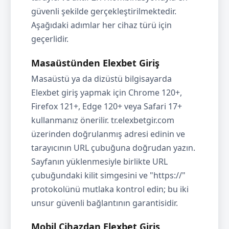
güvenli şekilde gerçekleştirilmektedir.
Aşağıdaki adımlar her cihaz türü için
geçerlidir.
Masaüstünden Elexbet Giriş
Masaüstü ya da dizüstü bilgisayarda
Elexbet giriş yapmak için Chrome 120+,
Firefox 121+, Edge 120+ veya Safari 17+
kullanmanız önerilir. tr.elexbetgir.com
üzerinden doğrulanmış adresi edinin ve
tarayıcının URL çubuğuna doğrudan yazın.
Sayfanın yüklenmesiyle birlikte URL
çubuğundaki kilit simgesini ve "https://"
protokolünü mutlaka kontrol edin; bu iki
unsur güvenli bağlantının garantisidir.
Mobil Cihazdan Elexbet Giriş