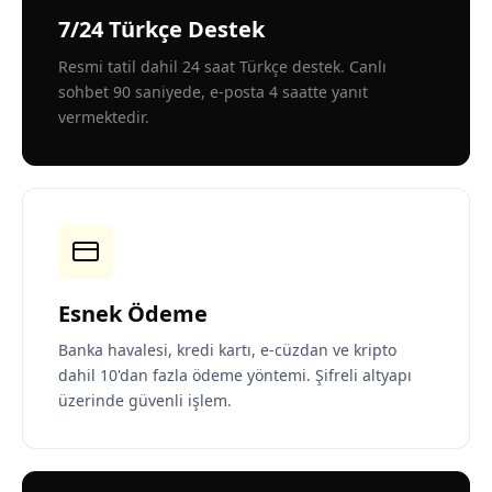
7/24 Türkçe Destek
Resmi tatil dahil 24 saat Türkçe destek. Canlı
sohbet 90 saniyede, e-posta 4 saatte yanıt
vermektedir.
Esnek Ödeme
Banka havalesi, kredi kartı, e-cüzdan ve kripto
dahil 10'dan fazla ödeme yöntemi. Şifreli altyapı
üzerinde güvenli işlem.