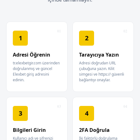
1
2
Adresi Öğrenin
Tarayıcıya Yazın
tr.elexbetgir.com üzerinden
Adresi doğrudan URL
doğrulanmış ve güncel
çubuğuna yazın. Kilit
Elexbet giriş adresini
simgesi ve https:// güvenli
edinin.
bağlantıyı onaylar.
3
4
Bilgileri Girin
2FA Doğrula
Kullanıcı adı ve şifrenizi
İki faktörlü doğrulama