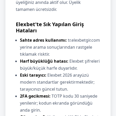
üyeliğiniz anında aktif olur. Üyelik
tamamen ücretsizdir.
Elexbet'te Sık Yapılan Giriş
Hataları
Sahte adres kullanımı:
tr.elexbetgir.com
yerine arama sonuçlarından rastgele
tıklamak risktir.
Harf büyüklüğü hatası:
Elexbet şifreleri
büyük/küçük harfe duyarlıdır.
Eski tarayıcı:
Elexbet 2026 arayüzü
modern standartlar gerektirmektedir;
tarayıcınızı güncel tutun.
2FA gecikmesi:
TOTP kodu 30 saniyede
yenilenir; kodun ekranda göründüğü
anda girin.