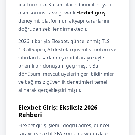
platformdur. Kullanıcıların birincil ihtiyacı
olan sorunsuz ve güvenli
Elexbet giriş
deneyimi, platformun altyapı kararlarını
doğrudan şekillendirmektedir.
2026 itibarıyla Elexbet, güncellenmiş TLS
1.3 altyapısı, AI destekli güvenlik motoru ve
sıfırdan tasarlanmış mobil arayüzüyle
önemli bir dönüşüm geçirmiştir. Bu
dönüşüm, mevcut üyelerin geri bildirimleri
ve bağımsız güvenlik denetimleri temel
alınarak gerçekleştirilmiştir.
Elexbet Giriş: Eksiksiz 2026
Rehberi
Elexbet giriş işlemi; doğru adres, güncel
tarayıcı ve aktif 2FA kombinasyonuyla en