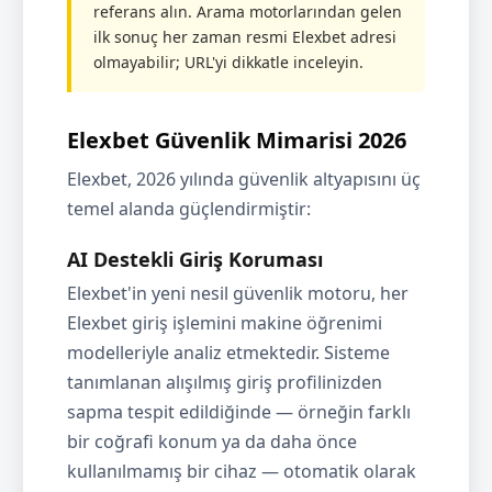
referans alın. Arama motorlarından gelen
ilk sonuç her zaman resmi Elexbet adresi
olmayabilir; URL'yi dikkatle inceleyin.
Elexbet Güvenlik Mimarisi 2026
Elexbet, 2026 yılında güvenlik altyapısını üç
temel alanda güçlendirmiştir:
AI Destekli Giriş Koruması
Elexbet'in yeni nesil güvenlik motoru, her
Elexbet giriş işlemini makine öğrenimi
modelleriyle analiz etmektedir. Sisteme
tanımlanan alışılmış giriş profilinizden
sapma tespit edildiğinde — örneğin farklı
bir coğrafi konum ya da daha önce
kullanılmamış bir cihaz — otomatik olarak