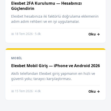
Elexbet 2FA Kurulumu — Hesabınızı
Güçlendirin
Elexbet hesabınıza iki faktörlü doğrulama eklemenin
adım adım rehberi ve en iyi uygulamalar.
Oku →
📅 18 Tem 2026 · 5 dk
MOBIL
Elexbet Mobil Giriş — iPhone ve Android 2026
Akıllı telefondan Elexbet giriş yapmanın en hızlı ve
güvenli yolu; tarayıcı karşılaştırması.
Oku →
📅 15 Tem 2026 · 4 dk