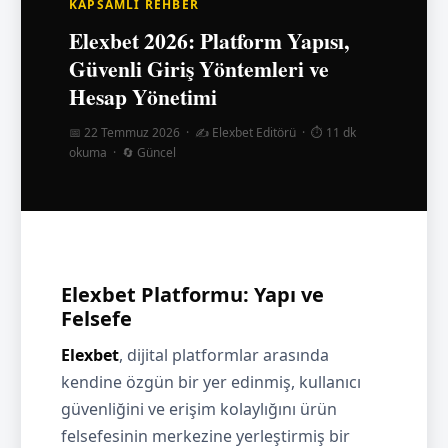
KAPSAMLI REHBER
Elexbet 2026: Platform Yapısı,
Güvenli Giriş Yöntemleri ve
Hesap Yönetimi
📅 22 Temmuz 2026 · ✍ Elexbet Editörü · ⏱ 11 dk
okuma · 🔄 Güncel
Elexbet Platformu: Yapı ve
Felsefe
Elexbet
, dijital platformlar arasında
kendine özgün bir yer edinmiş, kullanıcı
güvenliğini ve erişim kolaylığını ürün
felsefesinin merkezine yerleştirmiş bir