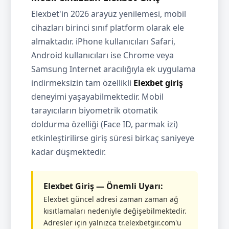
Elexbet'in 2026 arayüz yenilemesi, mobil
cihazları birinci sınıf platform olarak ele
almaktadır. iPhone kullanıcıları Safari,
Android kullanıcıları ise Chrome veya
Samsung Internet aracılığıyla ek uygulama
indirmeksizin tam özellikli
Elexbet giriş
deneyimi yaşayabilmektedir. Mobil
tarayıcıların biyometrik otomatik
doldurma özelliği (Face ID, parmak izi)
etkinleştirilirse giriş süresi birkaç saniyeye
kadar düşmektedir.
Elexbet Giriş — Önemli Uyarı:
Elexbet güncel adresi zaman zaman ağ
kısıtlamaları nedeniyle değişebilmektedir.
Adresler için yalnızca tr.elexbetgir.com'u