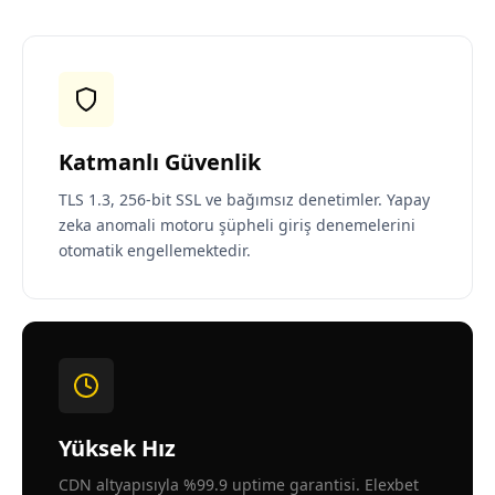
Katmanlı Güvenlik
TLS 1.3, 256-bit SSL ve bağımsız denetimler. Yapay
zeka anomali motoru şüpheli giriş denemelerini
otomatik engellemektedir.
Yüksek Hız
CDN altyapısıyla %99.9 uptime garantisi. Elexbet