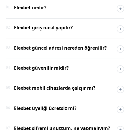
01
Elexbet nedir?
Elexbet, uluslararası lisans kapsamında faaliyet
02
Elexbet giriş nasıl yapılır?
gösteren, Türk kullanıcılara tam Türkçe arayüz ve 7/24
destek sunan dijital eğlence ve interaktif içerik
platformudur. Güvenlik odaklı altyapısı ve kesintisiz
tr.elexbetgir.com üzerinden doğrulanmış güncel
03
Elexbet güncel adresi nereden öğrenilir?
erişim altyapısıyla kullanıcı memnuniyetini öncelikli
Elexbet giriş adresini edinin. Adresi tarayıcınıza
hedef olarak benimseyen Elexbet, yıllar içinde güçlü
doğrudan yazın; URL'de kilit simgesi ve "https://"
bir üye tabanı oluşturmuştur.
olduğunu doğrulayın. Kullanıcı adı ve şifrenizi giriş
Elexbet güncel giriş adresi için tr.elexbetgir.com
04
Elexbet güvenilir midir?
formuna girin, Giriş butonuna tıklayın. 2FA aktifse
sayfasını düzenli olarak takip edin. Adres değişiklikleri
SMS ya da authenticator kodunuzu da girerek işlemi
anlık olarak güncellenmektedir. Arama motorlarından
tamamlayın.
ulaşılan sonuçlar her zaman resmi adres
Evet. Elexbet, uluslararası lisans çerçevesinde faaliyet
05
Elexbet mobil cihazlarda çalışır mı?
olmayabileceğinden, doğrulama için bu sayfayı
göstermekte olup bağımsız güvenlik denetimlerinden
kullanın ve adresi tarayıcınızda yer imi olarak
geçmektedir. 256-bit SSL şifreleme, TLS 1.3 protokolü
kaydedin.
ve yapay zeka destekli anomali tespiti, platformun
Evet. Elexbet'in 2026'da yenilenen duyarlı (responsive)
06
Elexbet üyeliği ücretsiz mi?
güvenlik standartlarını yüksek tutmaktadır.
arayüzü iOS ve Android'in tüm güncel sürümlerinde
sorunsuz çalışmaktadır. Ek uygulama indirmeye gerek
kalmadan mobil tarayıcıdan Elexbet giriş yapabilir,
Evet, Elexbet üyeliği tamamen ücretsizdir. Güncel
07
Elexbet şifremi unuttum, ne yapmalıyım?