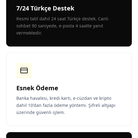
7/24 Türkçe Destek
Resmi tatil dahil 24 saat Türkçe destek. Canlı
sohbet 90 saniyede, e-posta 4 saatte yanıt
vermektedir.
Esnek Ödeme
Banka havalesi, kredi kartı, e-cüzdan ve kripto
dahil 10'dan fazla ödeme yöntemi. Şifreli altyapı
üzerinde güvenli işlem.