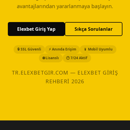
avantajlarından yararlanmaya başlayın.
Elexbet Giriş Yap
Sıkça Sorulanlar
🔒 SSL Güvenli
⚡ Anında Erişim
📱 Mobil Uyumlu
🌐 Lisanslı
🕐 7/24 Aktif
TR.ELEXBETGIR.COM — ELEXBET GİRİŞ
REHBERİ 2026