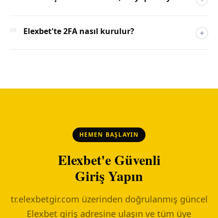
tüm özelliklere erişebilirsiniz.
adres üzerinden Kayıt Ol butonuna tıklayın, formu
doldurun ve e-posta veya SMS doğrulamasını
tamamlayın. Hesabınız hemen aktif olur ve hoş geldin
Elexbet giriş ekranındaki "Şifremi Unuttum"
08
Elexbet'te 2FA nasıl kurulur?
avantajlarına anında kavuşursunuz.
bağlantısına tıklayın. Üyelik e-posta adresinize
sıfırlama bağlantısı gönderilecektir. Bağlantı 15 dakika
geçerlidir. E-posta gelmezse spam klasörünüzü
Elexbet hesabınıza giriş yapın, sağ üstteki profil
kontrol edin; sorun devam ederse Elexbet canlı
menüsünden Güvenlik Ayarları'na gidin ve İki Faktörlü
desteğe başvurun.
Doğrulama seçeneğini aktif hale getirin. SMS veya
authenticator uygulama seçeneklerinden birini tercih
edin. SMS'e kıyasla authenticator uygulaması (Google,
Microsoft) SIM swap saldırılarına karşı çok daha
güvenlidir.
HEMEN BAŞLAYIN
Elexbet'e Güvenli
Giriş Yapın
tr.elexbetgir.com üzerinden doğrulanmış güncel
Elexbet giriş adresine ulaşın ve tüm üye