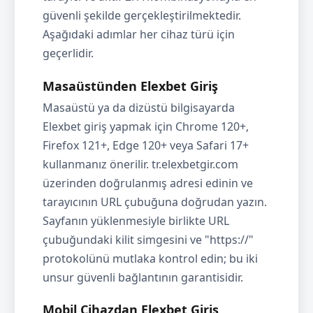
güvenli şekilde gerçekleştirilmektedir.
Aşağıdaki adımlar her cihaz türü için
geçerlidir.
Masaüstünden Elexbet Giriş
Masaüstü ya da dizüstü bilgisayarda
Elexbet giriş yapmak için Chrome 120+,
Firefox 121+, Edge 120+ veya Safari 17+
kullanmanız önerilir. tr.elexbetgir.com
üzerinden doğrulanmış adresi edinin ve
tarayıcının URL çubuğuna doğrudan yazın.
Sayfanın yüklenmesiyle birlikte URL
çubuğundaki kilit simgesini ve "https://"
protokolünü mutlaka kontrol edin; bu iki
unsur güvenli bağlantının garantisidir.
Mobil Cihazdan Elexbet Giriş