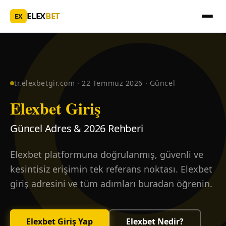
ELEX
BET
EX
tr.elexbetgir.com · 22 Temmuz 2026 · Güncel
Elexbet Giriş
Güncel Adres & 2026 Rehberi
Elexbet platformuna doğrulanmış, güvenli ve
kesintisiz erişimin tek referans noktası. Elexbet
giriş adresini ve tüm adımları buradan öğrenin.
Elexbet Giriş Yap
Elexbet Nedir?