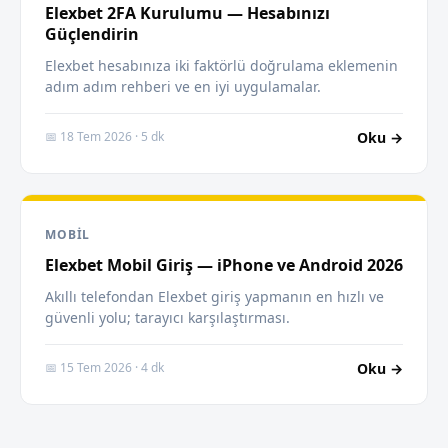
Elexbet 2FA Kurulumu — Hesabınızı
Güçlendirin
Elexbet hesabınıza iki faktörlü doğrulama eklemenin
adım adım rehberi ve en iyi uygulamalar.
Oku →
📅 18 Tem 2026 · 5 dk
MOBIL
Elexbet Mobil Giriş — iPhone ve Android 2026
Akıllı telefondan Elexbet giriş yapmanın en hızlı ve
güvenli yolu; tarayıcı karşılaştırması.
Oku →
📅 15 Tem 2026 · 4 dk