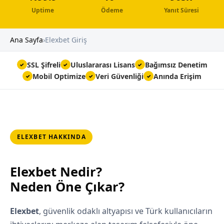
Uptime
Ödeme
Yanıt Süresi
Ana Sayfa
›
Elexbet Giriş
SSL Şifreli
Uluslararası Lisans
Bağımsız Denetim
✓
✓
✓
Mobil Optimize
Veri Güvenliği
Anında Erişim
✓
✓
✓
ELEXBET HAKKINDA
Elexbet Nedir?
Neden Öne Çıkar?
Elexbet
, güvenlik odaklı altyapısı ve Türk kullanıcıların