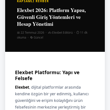
KAPSAMLI REHBER
Elexbet 2026: Platform Yapısı,
Güvenli Giriş Yöntemleri ve
Hesap Yönetimi
📅 22 Temmuz 2026 · ✍ Elexbet Editörü · ⏱ 11 dk
okuma · 🔄 Güncel
Elexbet Platformu: Yapı ve
Felsefe
Elexbet
, dijital platformlar arasında
kendine özgün bir yer edinmiş, kullanıcı
güvenliğini ve erişim kolaylığını ürün
felsefesinin merkezine yerleştirmiş bir