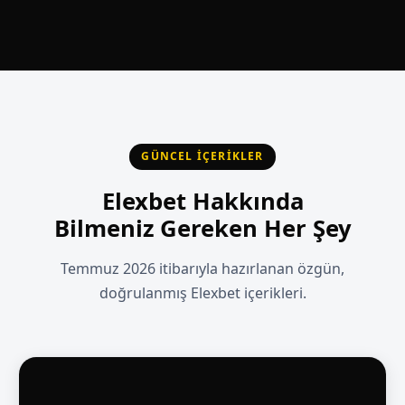
GÜNCEL İÇERIKLER
Elexbet Hakkında
Bilmeniz Gereken Her Şey
Temmuz 2026 itibarıyla hazırlanan özgün,
doğrulanmış Elexbet içerikleri.