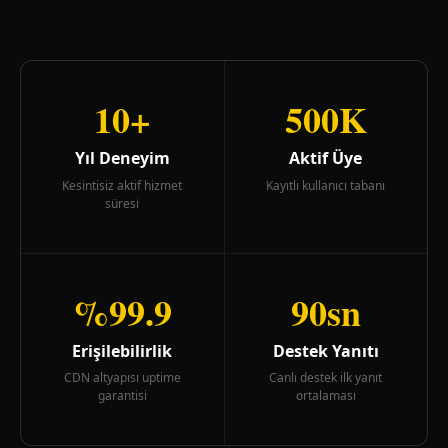
10+
500K
Yıl Deneyim
Aktif Üye
Kesintisiz aktif hizmet
Kayıtlı kullanıcı tabanı
süresi
%99.9
90sn
Erişilebilirlik
Destek Yanıtı
CDN altyapısı uptime
Canlı destek ilk yanıt
garantisi
ortalaması