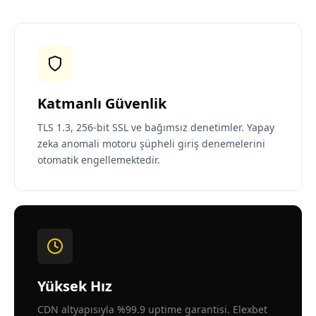
Katmanlı Güvenlik
TLS 1.3, 256-bit SSL ve bağımsız denetimler. Yapay
zeka anomali motoru şüpheli giriş denemelerini
otomatik engellemektedir.
Yüksek Hız
CDN altyapısıyla %99.9 uptime garantisi. Elexbet