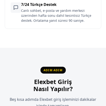
7/24 Türkçe Destek
Canlı sohbet, e-posta ve yardım merkezi
üzerinden hafta sonu dahil kesintisiz Türkçe
destek. Ortalama yanıt süresi 90 saniye.
ADIM ADIM
Elexbet Giriş
Nasıl Yapılır?
Beş kısa adımda Elexbet giriş işleminizi dakikalar
içinde tamamlayın.