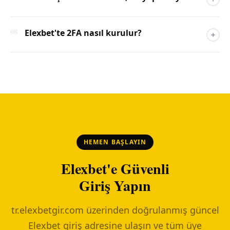
tüm özelliklere erişebilirsiniz.
adres üzerinden Kayıt Ol butonuna tıklayın, formu
doldurun ve e-posta veya SMS doğrulamasını
tamamlayın. Hesabınız hemen aktif olur ve hoş geldin
Elexbet giriş ekranındaki "Şifremi Unuttum"
08
Elexbet'te 2FA nasıl kurulur?
avantajlarına anında kavuşursunuz.
bağlantısına tıklayın. Üyelik e-posta adresinize
sıfırlama bağlantısı gönderilecektir. Bağlantı 15 dakika
geçerlidir. E-posta gelmezse spam klasörünüzü
Elexbet hesabınıza giriş yapın, sağ üstteki profil
kontrol edin; sorun devam ederse Elexbet canlı
menüsünden Güvenlik Ayarları'na gidin ve İki Faktörlü
desteğe başvurun.
Doğrulama seçeneğini aktif hale getirin. SMS veya
authenticator uygulama seçeneklerinden birini tercih
edin. SMS'e kıyasla authenticator uygulaması (Google,
Microsoft) SIM swap saldırılarına karşı çok daha
güvenlidir.
HEMEN BAŞLAYIN
Elexbet'e Güvenli
Giriş Yapın
tr.elexbetgir.com üzerinden doğrulanmış güncel
Elexbet giriş adresine ulaşın ve tüm üye