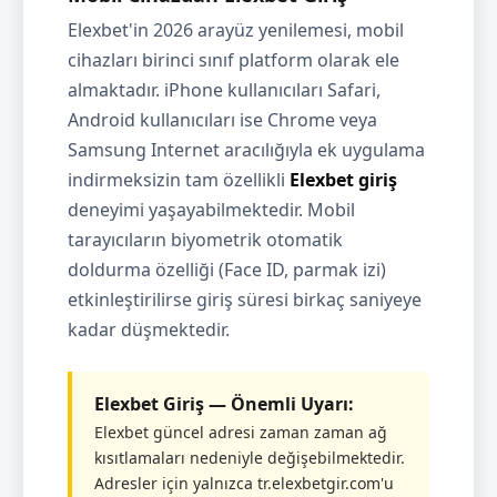
Elexbet'in 2026 arayüz yenilemesi, mobil
cihazları birinci sınıf platform olarak ele
almaktadır. iPhone kullanıcıları Safari,
Android kullanıcıları ise Chrome veya
Samsung Internet aracılığıyla ek uygulama
indirmeksizin tam özellikli
Elexbet giriş
deneyimi yaşayabilmektedir. Mobil
tarayıcıların biyometrik otomatik
doldurma özelliği (Face ID, parmak izi)
etkinleştirilirse giriş süresi birkaç saniyeye
kadar düşmektedir.
Elexbet Giriş — Önemli Uyarı:
Elexbet güncel adresi zaman zaman ağ
kısıtlamaları nedeniyle değişebilmektedir.
Adresler için yalnızca tr.elexbetgir.com'u