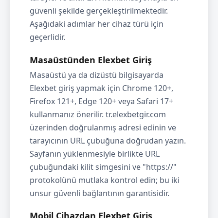
güvenli şekilde gerçekleştirilmektedir.
Aşağıdaki adımlar her cihaz türü için
geçerlidir.
Masaüstünden Elexbet Giriş
Masaüstü ya da dizüstü bilgisayarda
Elexbet giriş yapmak için Chrome 120+,
Firefox 121+, Edge 120+ veya Safari 17+
kullanmanız önerilir. tr.elexbetgir.com
üzerinden doğrulanmış adresi edinin ve
tarayıcının URL çubuğuna doğrudan yazın.
Sayfanın yüklenmesiyle birlikte URL
çubuğundaki kilit simgesini ve "https://"
protokolünü mutlaka kontrol edin; bu iki
unsur güvenli bağlantının garantisidir.
Mobil Cihazdan Elexbet Giriş