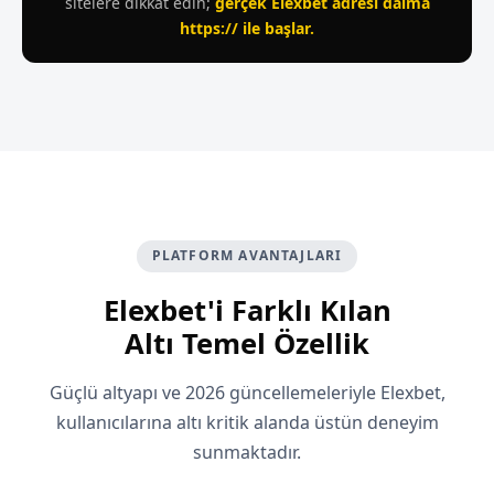
sitelere dikkat edin;
gerçek Elexbet adresi daima
https:// ile başlar.
PLATFORM AVANTAJLARI
Elexbet'i Farklı Kılan
Altı Temel Özellik
Güçlü altyapı ve 2026 güncellemeleriyle Elexbet,
kullanıcılarına altı kritik alanda üstün deneyim
sunmaktadır.