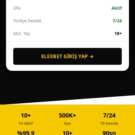
2FA
Aktif
Türkçe Destek
7/24
Min. Yaş
18+
ELEXBET GİRİŞ YAP →
10+
500K+
7/24
Yıl Aktif
Üye
TR Destek
%99.9
10+
90sn