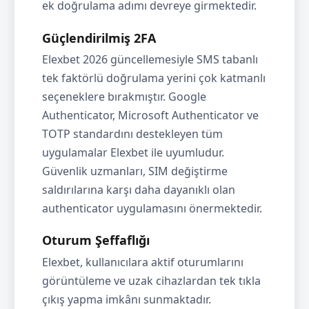
ek doğrulama adımı devreye girmektedir.
Güçlendirilmiş 2FA
Elexbet 2026 güncellemesiyle SMS tabanlı
tek faktörlü doğrulama yerini çok katmanlı
seçeneklere bırakmıştır. Google
Authenticator, Microsoft Authenticator ve
TOTP standardını destekleyen tüm
uygulamalar Elexbet ile uyumludur.
Güvenlik uzmanları, SIM değiştirme
saldırılarına karşı daha dayanıklı olan
authenticator uygulamasını önermektedir.
Oturum Şeffaflığı
Elexbet, kullanıcılara aktif oturumlarını
görüntüleme ve uzak cihazlardan tek tıkla
çıkış yapma imkânı sunmaktadır.