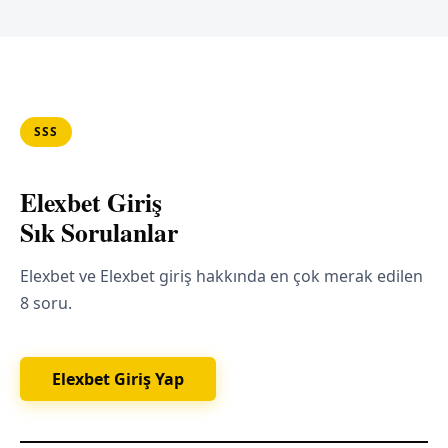
SSS
Elexbet Giriş
Sık Sorulanlar
Elexbet ve Elexbet giriş hakkında en çok merak edilen
8 soru.
Elexbet Giriş Yap