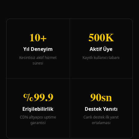
10+
500K
Yıl Deneyim
Aktif Üye
Kesintisiz aktif hizmet
Kayıtlı kullanıcı tabanı
süresi
%99.9
90sn
Erişilebilirlik
Destek Yanıtı
CDN altyapısı uptime
Canlı destek ilk yanıt
garantisi
ortalaması