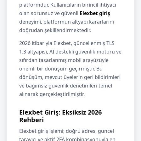
platformdur. Kullanıcıların birincil ihtiyacı
olan sorunsuz ve güvenli
Elexbet giriş
deneyimi, platformun altyapı kararlarını
doğrudan şekillendirmektedir.
2026 itibarıyla Elexbet, güncellenmiş TLS
1.3 altyapısı, AI destekli güvenlik motoru ve
sıfırdan tasarlanmış mobil arayüzüyle
önemli bir dönüşüm geçirmiştir. Bu
dönüşüm, mevcut üyelerin geri bildirimleri
ve bağımsız güvenlik denetimleri temel
alınarak gerçekleştirilmiştir.
Elexbet Giriş: Eksiksiz 2026
Rehberi
Elexbet giriş işlemi; doğru adres, güncel
tarayıcı ve aktif 2FA kombinasyonuyla en