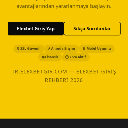
avantajlarından yararlanmaya başlayın.
Elexbet Giriş Yap
Sıkça Sorulanlar
🔒 SSL Güvenli
⚡ Anında Erişim
📱 Mobil Uyumlu
🌐 Lisanslı
🕐 7/24 Aktif
TR.ELEXBETGIR.COM — ELEXBET GİRİŞ
REHBERİ 2026