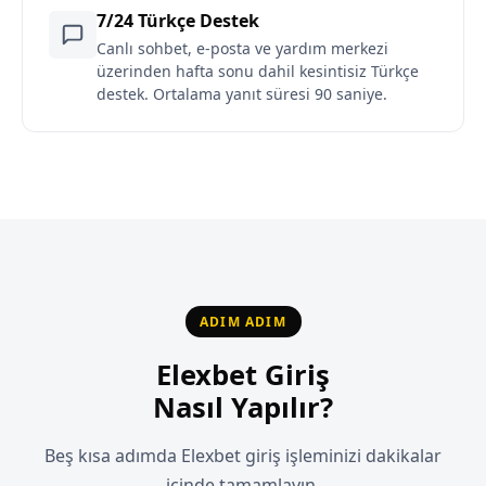
7/24 Türkçe Destek
Canlı sohbet, e-posta ve yardım merkezi
üzerinden hafta sonu dahil kesintisiz Türkçe
destek. Ortalama yanıt süresi 90 saniye.
ADIM ADIM
Elexbet Giriş
Nasıl Yapılır?
Beş kısa adımda Elexbet giriş işleminizi dakikalar
içinde tamamlayın.