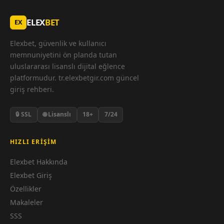
ELEX
BET
EX
Elexbet, güvenlik ve kullanıcı
memnuniyetini ön planda tutan
uluslararası lisanslı dijital eğlence
platformudur. tr.elexbetgir.com güncel
giriş rehberi.
🔒 SSL
🌐 Lisanslı
18+
7/24
HIZLI ERIŞIM
Elexbet Hakkında
Elexbet Giriş
Özellikler
Makaleler
SSS