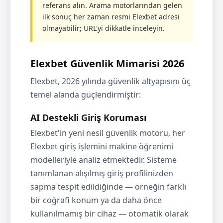
referans alın. Arama motorlarından gelen
ilk sonuç her zaman resmi Elexbet adresi
olmayabilir; URL'yi dikkatle inceleyin.
Elexbet Güvenlik Mimarisi 2026
Elexbet, 2026 yılında güvenlik altyapısını üç
temel alanda güçlendirmiştir:
AI Destekli Giriş Koruması
Elexbet'in yeni nesil güvenlik motoru, her
Elexbet giriş işlemini makine öğrenimi
modelleriyle analiz etmektedir. Sisteme
tanımlanan alışılmış giriş profilinizden
sapma tespit edildiğinde — örneğin farklı
bir coğrafi konum ya da daha önce
kullanılmamış bir cihaz — otomatik olarak