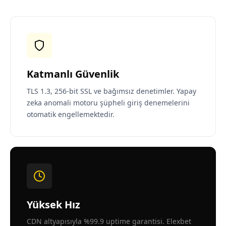
Katmanlı Güvenlik
TLS 1.3, 256-bit SSL ve bağımsız denetimler. Yapay
zeka anomali motoru şüpheli giriş denemelerini
otomatik engellemektedir.
Yüksek Hız
CDN altyapısıyla %99.9 uptime garantisi. Elexbet