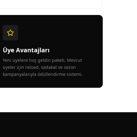
Üye Avantajları
Yeni üyelere hoş geldin paketi. Mevcut
üyeler için reload, sadakat ve sezon
kampanyalarıyla ödüllendirme sistemi.