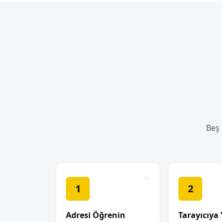
Beş 
1
2
Adresi Öğrenin
Tarayıcıya