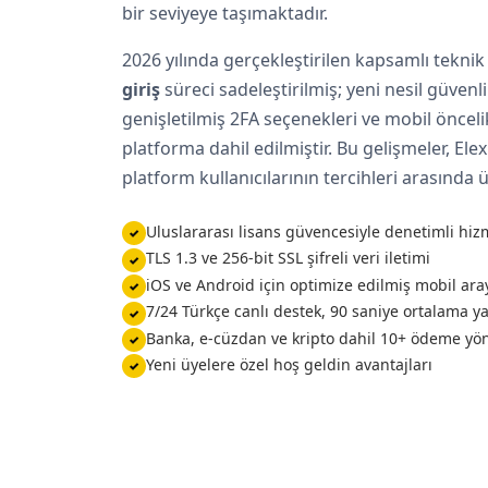
bir seviyeye taşımaktadır.
2026 yılında gerçekleştirilen kapsamlı tekni
giriş
süreci sadeleştirilmiş; yeni nesil güvenl
genişletilmiş 2FA seçenekleri ve mobil öncelik
platforma dahil edilmiştir. Bu gelişmeler, Elexb
platform kullanıcılarının tercihleri arasında üs
Uluslararası lisans güvencesiyle denetimli hiz
✓
TLS 1.3 ve 256-bit SSL şifreli veri iletimi
✓
iOS ve Android için optimize edilmiş mobil ara
✓
7/24 Türkçe canlı destek, 90 saniye ortalama ya
✓
Banka, e-cüzdan ve kripto dahil 10+ ödeme yö
✓
Yeni üyelere özel hoş geldin avantajları
✓