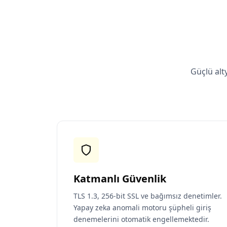
Güçlü alty
Katmanlı Güvenlik
TLS 1.3, 256-bit SSL ve bağımsız denetimler.
Yapay zeka anomali motoru şüpheli giriş
denemelerini otomatik engellemektedir.