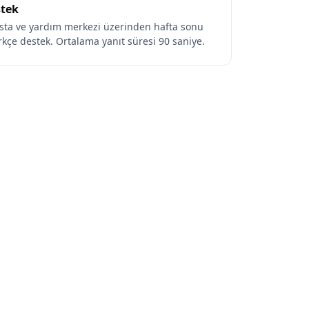
stek
osta ve yardım merkezi üzerinden hafta sonu
ürkçe destek. Ortalama yanıt süresi 90 saniye.