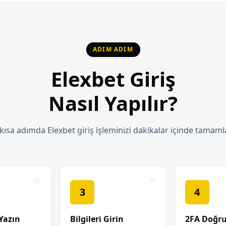
ADIM ADIM
Elexbet Giriş
Nasıl Yapılır?
kısa adımda Elexbet giriş işleminizi dakikalar içinde tamaml
3
4
 Yazın
Bilgileri Girin
2FA Doğru