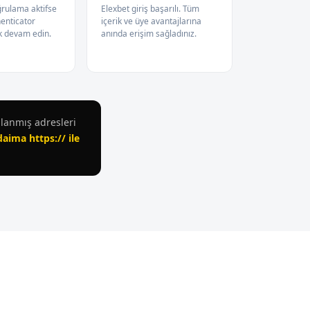
oğrulama aktifse
Elexbet giriş başarılı. Tüm
enticator
içerik ve üye avantajlarına
k devam edin.
anında erişim sağladınız.
ulanmış adresleri
aima https:// ile