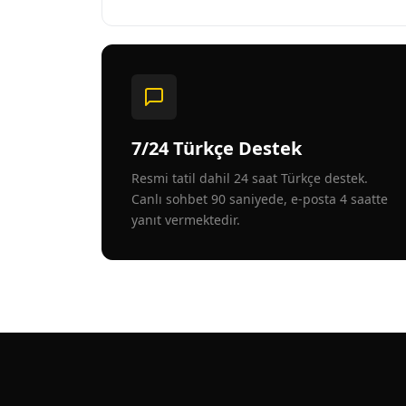
7/24 Türkçe Destek
Resmi tatil dahil 24 saat Türkçe destek.
Canlı sohbet 90 saniyede, e-posta 4 saatte
yanıt vermektedir.