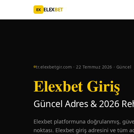
ELEX
BET
EX
tr.elexbetgir.com · 22 Temmuz 2026 · Güncel
Elexbet Giriş
Güncel Adres & 2026 Re
Elexbet platformuna doğrulanmış, güvenl
noktası. Elexbet giriş adresini ve tüm 