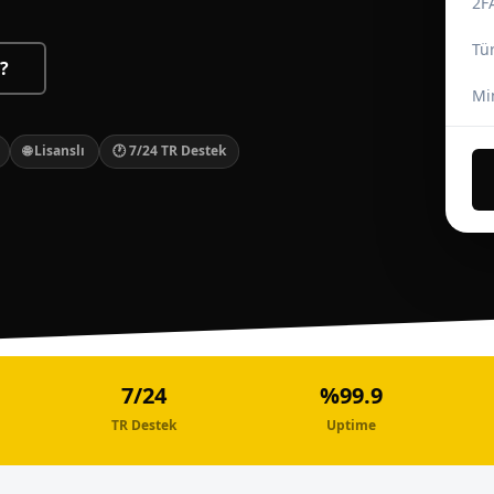
2F
Tü
?
Mi
🌐 Lisanslı
🕐 7/24 TR Destek
7/24
%99.9
TR Destek
Uptime