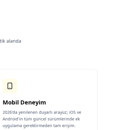
itik alanda
Mobil Deneyim
2026'da yenilenen duyarlı arayüz; iOS ve
Android'in tüm güncel sürümlerinde ek
uygulama gerektirmeden tam erişim.