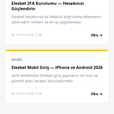
Elexbet 2FA Kurulumu — Hesabınızı
Güçlendirin
Elexbet hesabınıza iki faktörlü doğrulama eklemenin
adım adım rehberi ve en iyi uygulamalar.
Oku →
📅 18 Tem 2026 · 5 dk
MOBIL
Elexbet Mobil Giriş — iPhone ve Android 2026
Akıllı telefondan Elexbet giriş yapmanın en hızlı ve
güvenli yolu; tarayıcı karşılaştırması.
Oku →
📅 15 Tem 2026 · 4 dk