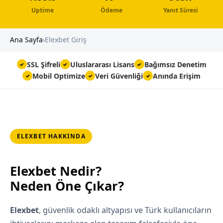
Uptime
Ödeme
Yanıt Süresi
Ana Sayfa
›
Elexbet Giriş
SSL Şifreli
Uluslararası Lisans
Bağımsız Denetim
✓
✓
✓
Mobil Optimize
Veri Güvenliği
Anında Erişim
✓
✓
✓
ELEXBET HAKKINDA
Elexbet Nedir?
Neden Öne Çıkar?
Elexbet
, güvenlik odaklı altyapısı ve Türk kullanıcıların