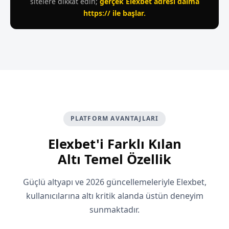
sitelere dikkat edin;
gerçek Elexbet adresi daima
https:// ile başlar.
PLATFORM AVANTAJLARI
Elexbet'i Farklı Kılan
Altı Temel Özellik
Güçlü altyapı ve 2026 güncellemeleriyle Elexbet,
kullanıcılarına altı kritik alanda üstün deneyim
sunmaktadır.