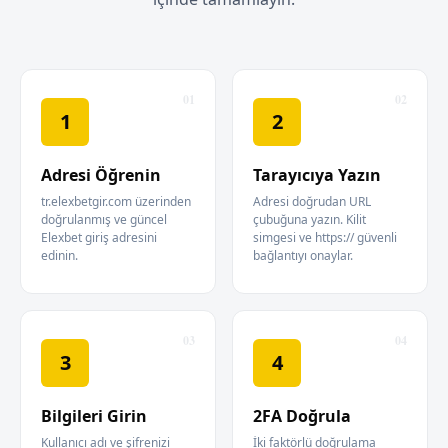
1
2
Adresi Öğrenin
Tarayıcıya Yazın
tr.elexbetgir.com üzerinden
Adresi doğrudan URL
doğrulanmış ve güncel
çubuğuna yazın. Kilit
Elexbet giriş adresini
simgesi ve https:// güvenli
edinin.
bağlantıyı onaylar.
3
4
Bilgileri Girin
2FA Doğrula
Kullanıcı adı ve şifrenizi
İki faktörlü doğrulama