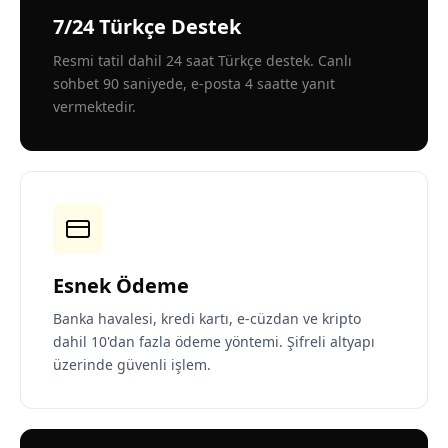
7/24 Türkçe Destek
Resmi tatil dahil 24 saat Türkçe destek. Canlı
sohbet 90 saniyede, e-posta 4 saatte yanıt
vermektedir.
Esnek Ödeme
Banka havalesi, kredi kartı, e-cüzdan ve kripto
dahil 10'dan fazla ödeme yöntemi. Şifreli altyapı
üzerinde güvenli işlem.