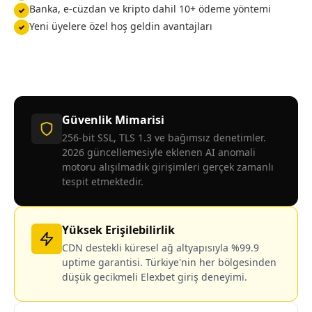
Banka, e-cüzdan ve kripto dahil 10+ ödeme yöntemi
✓
Yeni üyelere özel hoş geldin avantajları
✓
Güvenlik Mimarisi
256-bit SSL, TLS 1.3 ve bağımsız denetimler.
2026 güncellemesiyle eklenen AI anomali
motoru alışılmadık girişimleri gerçek zamanlı
tespit etmektedir.
Yüksek Erişilebilirlik
CDN destekli küresel ağ altyapısıyla %99.9
uptime garantisi. Türkiye'nin her bölgesinden
düşük gecikmeli Elexbet giriş deneyimi.