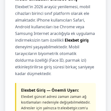
Elexbet'in 2026 arayüz yenilemesi, mobil
cihazları birinci sınıf platform olarak ele
almaktadır. iPhone kullanıcıları Safari,
Android kullanıcıları ise Chrome veya
Samsung Internet aracılığıyla ek uygulama
indirmeksizin tam özellikli
Elexbet giriş
deneyimi yaşayabilmektedir. Mobil
tarayıcıların biyometrik otomatik
doldurma özelliği (Face ID, parmak izi)
etkinleştirilirse giriş süresi birkaç saniyeye
kadar düşmektedir.
Elexbet Giriş — Önemli Uyarı:
Elexbet güncel adresi zaman zaman ağ
kısıtlamaları nedeniyle değişebilmektedir.
Adresler için yalnızca tr.elexbetgir.com'u