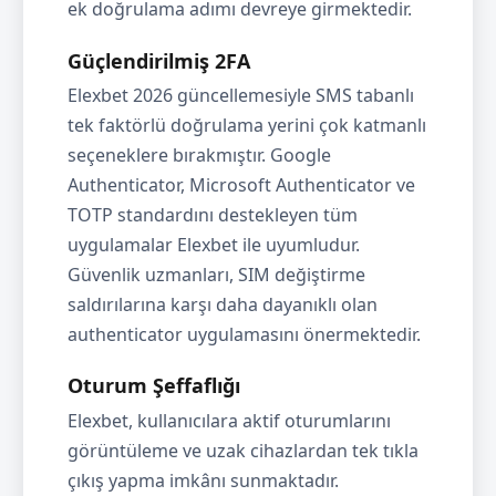
ek doğrulama adımı devreye girmektedir.
Güçlendirilmiş 2FA
Elexbet 2026 güncellemesiyle SMS tabanlı
tek faktörlü doğrulama yerini çok katmanlı
seçeneklere bırakmıştır. Google
Authenticator, Microsoft Authenticator ve
TOTP standardını destekleyen tüm
uygulamalar Elexbet ile uyumludur.
Güvenlik uzmanları, SIM değiştirme
saldırılarına karşı daha dayanıklı olan
authenticator uygulamasını önermektedir.
Oturum Şeffaflığı
Elexbet, kullanıcılara aktif oturumlarını
görüntüleme ve uzak cihazlardan tek tıkla
çıkış yapma imkânı sunmaktadır.