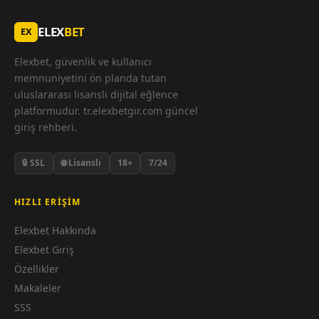
ELEX
BET
EX
Elexbet, güvenlik ve kullanıcı
memnuniyetini ön planda tutan
uluslararası lisanslı dijital eğlence
platformudur. tr.elexbetgir.com güncel
giriş rehberi.
🔒 SSL
🌐 Lisanslı
18+
7/24
HIZLI ERIŞIM
Elexbet Hakkında
Elexbet Giriş
Özellikler
Makaleler
SSS