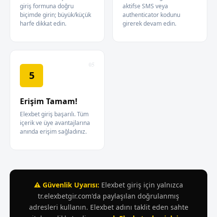
giriş formuna doğru
aktifse SMS veya
biçimde girin; büyük/küçük
authenticator kodunu
harfe dikkat edin.
girerek devam edin.
5
Erişim Tamam!
Elexbet giriş başarılı. Tüm
içerik ve üye avantajlarına
anında erişim sağladınız.
⚠ Güvenlik Uyarısı:
Elexbet giriş için yalnızca
tr.elexbetgir.com'da paylaşılan doğrulanmış
adresleri kullanın. Elexbet adını taklit eden sahte