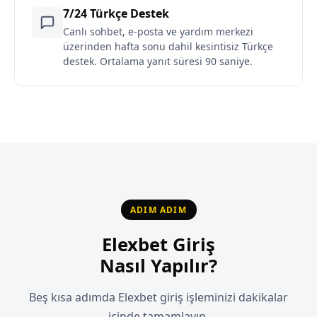
7/24 Türkçe Destek
Canlı sohbet, e-posta ve yardım merkezi
üzerinden hafta sonu dahil kesintisiz Türkçe
destek. Ortalama yanıt süresi 90 saniye.
ADIM ADIM
Elexbet Giriş
Nasıl Yapılır?
Beş kısa adımda Elexbet giriş işleminizi dakikalar
içinde tamamlayın.