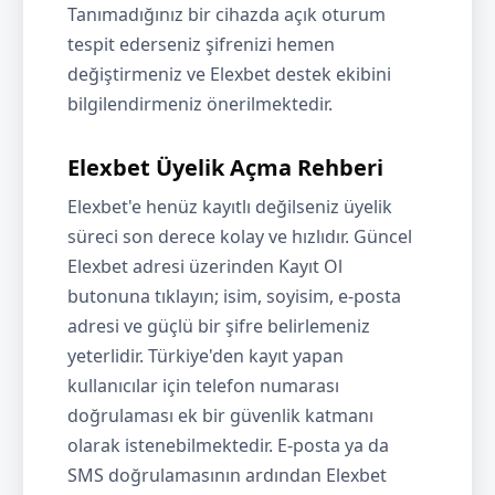
Tanımadığınız bir cihazda açık oturum
tespit ederseniz şifrenizi hemen
değiştirmeniz ve Elexbet destek ekibini
bilgilendirmeniz önerilmektedir.
Elexbet Üyelik Açma Rehberi
Elexbet'e henüz kayıtlı değilseniz üyelik
süreci son derece kolay ve hızlıdır. Güncel
Elexbet adresi üzerinden Kayıt Ol
butonuna tıklayın; isim, soyisim, e-posta
adresi ve güçlü bir şifre belirlemeniz
yeterlidir. Türkiye'den kayıt yapan
kullanıcılar için telefon numarası
doğrulaması ek bir güvenlik katmanı
olarak istenebilmektedir. E-posta ya da
SMS doğrulamasının ardından Elexbet