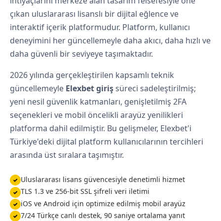
ihtiyaçlarını merkeze alan tasarım felsefesiyle öne
çıkan uluslararası lisanslı bir dijital eğlence ve
interaktif içerik platformudur. Platform, kullanıcı
deneyimini her güncellemeyle daha akıcı, daha hızlı ve
daha güvenli bir seviyeye taşımaktadır.
2026 yılında gerçekleştirilen kapsamlı teknik
güncellemeyle
Elexbet giriş
süreci sadeleştirilmiş;
yeni nesil güvenlik katmanları, genişletilmiş 2FA
seçenekleri ve mobil öncelikli arayüz yenilikleri
platforma dahil edilmiştir. Bu gelişmeler, Elexbet'i
Türkiye'deki dijital platform kullanıcılarının tercihleri
arasında üst sıralara taşımıştır.
Uluslararası lisans güvencesiyle denetimli hizmet
✓
TLS 1.3 ve 256-bit SSL şifreli veri iletimi
✓
iOS ve Android için optimize edilmiş mobil arayüz
✓
7/24 Türkçe canlı destek, 90 saniye ortalama yanıt
✓