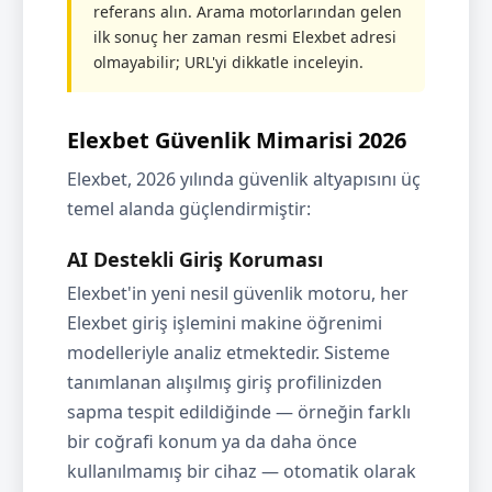
referans alın. Arama motorlarından gelen
ilk sonuç her zaman resmi Elexbet adresi
olmayabilir; URL'yi dikkatle inceleyin.
Elexbet Güvenlik Mimarisi 2026
Elexbet, 2026 yılında güvenlik altyapısını üç
temel alanda güçlendirmiştir:
AI Destekli Giriş Koruması
Elexbet'in yeni nesil güvenlik motoru, her
Elexbet giriş işlemini makine öğrenimi
modelleriyle analiz etmektedir. Sisteme
tanımlanan alışılmış giriş profilinizden
sapma tespit edildiğinde — örneğin farklı
bir coğrafi konum ya da daha önce
kullanılmamış bir cihaz — otomatik olarak