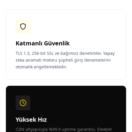
Katmanlı Güvenlik
TLS 1.3, 256-bit SSL ve bağımsız denetimler. Yapay
zeka anomali motoru şüpheli giriş denemelerini
otomatik engellemektedir.
Yüksek Hız
CDN altyapısıyla %99.9 uptime garantisi. Elexbet