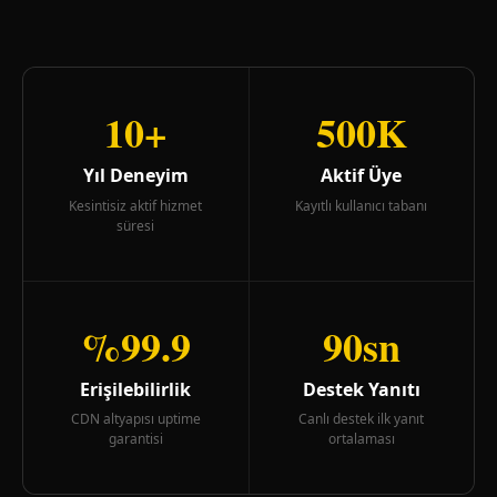
10+
500K
Yıl Deneyim
Aktif Üye
Kesintisiz aktif hizmet
Kayıtlı kullanıcı tabanı
süresi
%99.9
90sn
Erişilebilirlik
Destek Yanıtı
CDN altyapısı uptime
Canlı destek ilk yanıt
garantisi
ortalaması