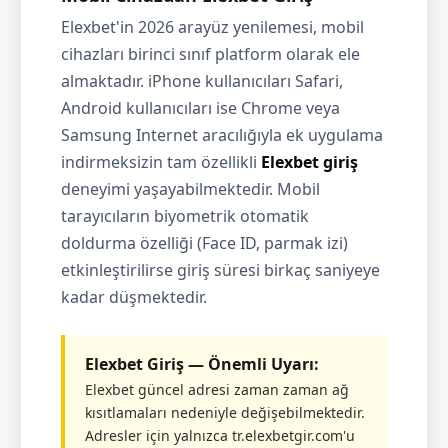
Elexbet'in 2026 arayüz yenilemesi, mobil
cihazları birinci sınıf platform olarak ele
almaktadır. iPhone kullanıcıları Safari,
Android kullanıcıları ise Chrome veya
Samsung Internet aracılığıyla ek uygulama
indirmeksizin tam özellikli
Elexbet giriş
deneyimi yaşayabilmektedir. Mobil
tarayıcıların biyometrik otomatik
doldurma özelliği (Face ID, parmak izi)
etkinleştirilirse giriş süresi birkaç saniyeye
kadar düşmektedir.
Elexbet Giriş — Önemli Uyarı:
Elexbet güncel adresi zaman zaman ağ
kısıtlamaları nedeniyle değişebilmektedir.
Adresler için yalnızca tr.elexbetgir.com'u