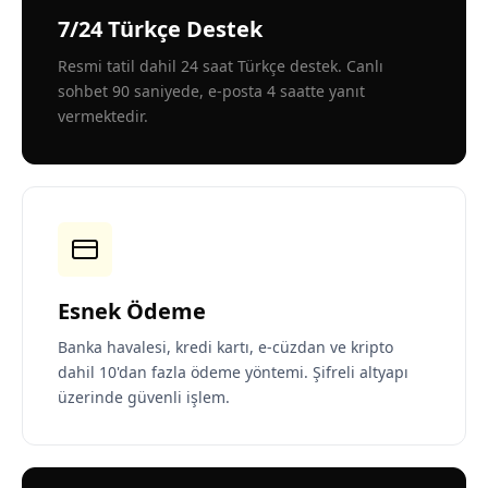
7/24 Türkçe Destek
Resmi tatil dahil 24 saat Türkçe destek. Canlı
sohbet 90 saniyede, e-posta 4 saatte yanıt
vermektedir.
Esnek Ödeme
Banka havalesi, kredi kartı, e-cüzdan ve kripto
dahil 10'dan fazla ödeme yöntemi. Şifreli altyapı
üzerinde güvenli işlem.