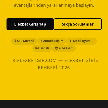
avantajlarından yararlanmaya başlayın.
Elexbet Giriş Yap
Sıkça Sorulanlar
🔒 SSL Güvenli
⚡ Anında Erişim
📱 Mobil Uyumlu
🌐 Lisanslı
🕐 7/24 Aktif
TR.ELEXBETGIR.COM — ELEXBET GİRİŞ
REHBERİ 2026