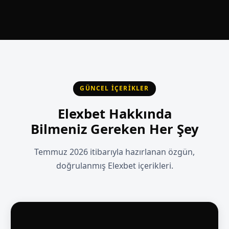
GÜNCEL İÇERIKLER
Elexbet Hakkında
Bilmeniz Gereken Her Şey
Temmuz 2026 itibarıyla hazırlanan özgün,
doğrulanmış Elexbet içerikleri.