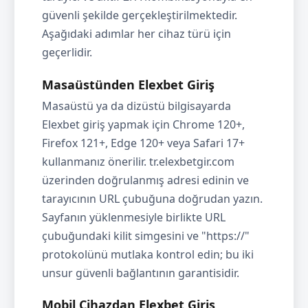
güvenli şekilde gerçekleştirilmektedir.
Aşağıdaki adımlar her cihaz türü için
geçerlidir.
Masaüstünden Elexbet Giriş
Masaüstü ya da dizüstü bilgisayarda
Elexbet giriş yapmak için Chrome 120+,
Firefox 121+, Edge 120+ veya Safari 17+
kullanmanız önerilir. tr.elexbetgir.com
üzerinden doğrulanmış adresi edinin ve
tarayıcının URL çubuğuna doğrudan yazın.
Sayfanın yüklenmesiyle birlikte URL
çubuğundaki kilit simgesini ve "https://"
protokolünü mutlaka kontrol edin; bu iki
unsur güvenli bağlantının garantisidir.
Mobil Cihazdan Elexbet Giriş