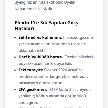
üyeliğiniz anında aktif olur. Üyelik
tamamen ücretsizdir.
Elexbet'te Sık Yapılan Giriş
Hataları
Sahte adres kullanımı:
tr.elexbetgir.com
yerine arama sonuçlarından rastgele
tıklamak risktir.
Harf büyüklüğü hatası:
Elexbet şifreleri
büyük/küçük harfe duyarlıdır.
Eski tarayıcı:
Elexbet 2026 arayüzü
modern standartlar gerektirmektedir;
tarayıcınızı güncel tutun.
2FA gecikmesi:
TOTP kodu 30 saniyede
yenilenir; kodun ekranda göründüğü
anda girin.