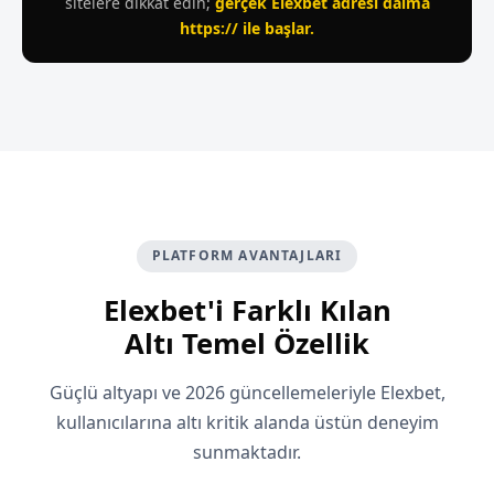
sitelere dikkat edin;
gerçek Elexbet adresi daima
https:// ile başlar.
PLATFORM AVANTAJLARI
Elexbet'i Farklı Kılan
Altı Temel Özellik
Güçlü altyapı ve 2026 güncellemeleriyle Elexbet,
kullanıcılarına altı kritik alanda üstün deneyim
sunmaktadır.