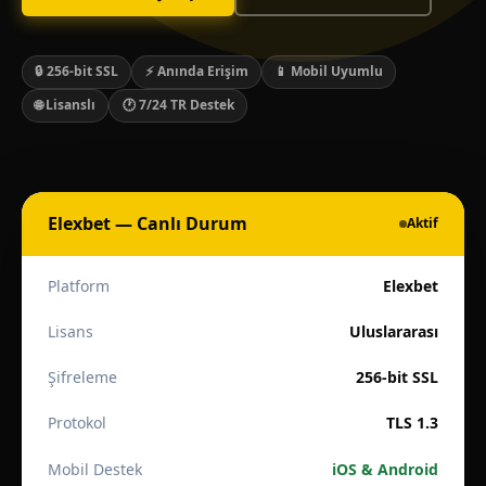
🔒 256-bit SSL
⚡ Anında Erişim
📱 Mobil Uyumlu
🌐 Lisanslı
🕐 7/24 TR Destek
Elexbet — Canlı Durum
Aktif
Platform
Elexbet
Lisans
Uluslararası
Şifreleme
256-bit SSL
Protokol
TLS 1.3
Mobil Destek
iOS & Android