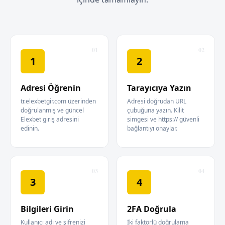
1
2
Adresi Öğrenin
Tarayıcıya Yazın
tr.elexbetgir.com üzerinden
Adresi doğrudan URL
doğrulanmış ve güncel
çubuğuna yazın. Kilit
Elexbet giriş adresini
simgesi ve https:// güvenli
edinin.
bağlantıyı onaylar.
3
4
Bilgileri Girin
2FA Doğrula
Kullanıcı adı ve şifrenizi
İki faktörlü doğrulama