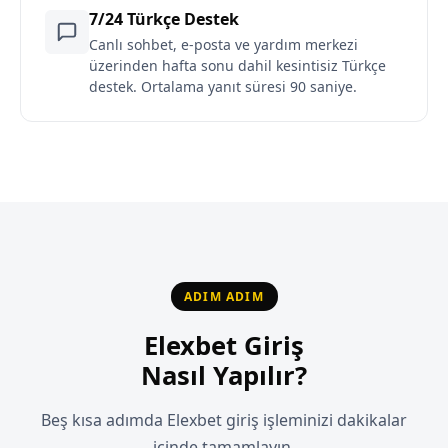
7/24 Türkçe Destek
Canlı sohbet, e-posta ve yardım merkezi
üzerinden hafta sonu dahil kesintisiz Türkçe
destek. Ortalama yanıt süresi 90 saniye.
ADIM ADIM
Elexbet Giriş
Nasıl Yapılır?
Beş kısa adımda Elexbet giriş işleminizi dakikalar
içinde tamamlayın.