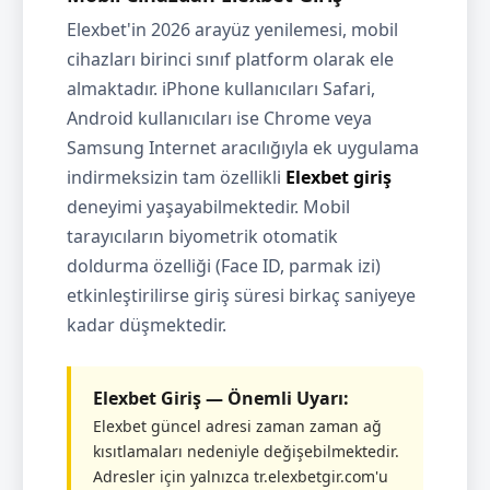
Elexbet'in 2026 arayüz yenilemesi, mobil
cihazları birinci sınıf platform olarak ele
almaktadır. iPhone kullanıcıları Safari,
Android kullanıcıları ise Chrome veya
Samsung Internet aracılığıyla ek uygulama
indirmeksizin tam özellikli
Elexbet giriş
deneyimi yaşayabilmektedir. Mobil
tarayıcıların biyometrik otomatik
doldurma özelliği (Face ID, parmak izi)
etkinleştirilirse giriş süresi birkaç saniyeye
kadar düşmektedir.
Elexbet Giriş — Önemli Uyarı:
Elexbet güncel adresi zaman zaman ağ
kısıtlamaları nedeniyle değişebilmektedir.
Adresler için yalnızca tr.elexbetgir.com'u