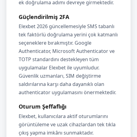
ek doğrulama adımı devreye girmektedir.
Güçlendirilmiş 2FA
Elexbet 2026 güncellemesiyle SMS tabanlı
tek faktörlü doğrulama yerini çok katmanlı
seçeneklere bırakmıştır. Google
Authenticator, Microsoft Authenticator ve
TOTP standardını destekleyen tüm
uygulamalar Elexbet ile uyumludur.
Güvenlik uzmanları, SIM değiştirme
saldırılarına karşı daha dayanıklı olan
authenticator uygulamasını önermektedir.
Oturum Şeffaflığı
Elexbet, kullanıcılara aktif oturumlarını
görüntüleme ve uzak cihazlardan tek tıkla
çıkış yapma imkânı sunmaktadır.