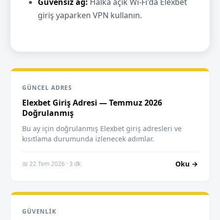
Güvensiz ağ:
Halka açık Wi-Fi'da Elexbet
giriş yaparken VPN kullanın.
GÜNCEL ADRES
Elexbet Giriş Adresi — Temmuz 2026
Doğrulanmış
Bu ay için doğrulanmış Elexbet giriş adresleri ve
kısıtlama durumunda izlenecek adımlar.
Oku →
📅 22 Tem 2026 · 3 dk
GÜVENLIK