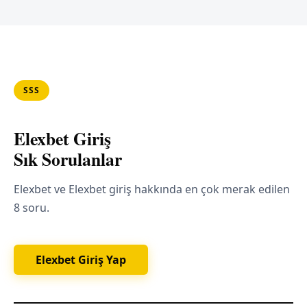
SSS
Elexbet Giriş
Sık Sorulanlar
Elexbet ve Elexbet giriş hakkında en çok merak edilen
8 soru.
Elexbet Giriş Yap