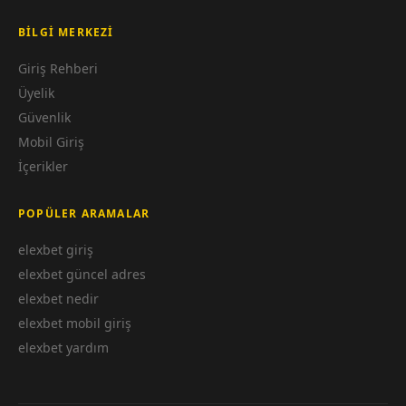
BILGI MERKEZI
Giriş Rehberi
Üyelik
Güvenlik
Mobil Giriş
İçerikler
POPÜLER ARAMALAR
elexbet giriş
elexbet güncel adres
elexbet nedir
elexbet mobil giriş
elexbet yardım