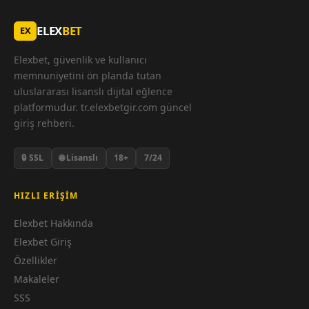
ELEX
BET
EX
Elexbet, güvenlik ve kullanıcı
memnuniyetini ön planda tutan
uluslararası lisanslı dijital eğlence
platformudur. tr.elexbetgir.com güncel
giriş rehberi.
🔒 SSL
🌐 Lisanslı
18+
7/24
HIZLI ERIŞIM
Elexbet Hakkında
Elexbet Giriş
Özellikler
Makaleler
SSS