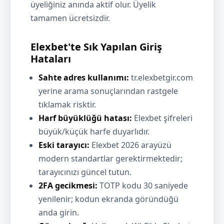
üyeliğiniz anında aktif olur. Üyelik
tamamen ücretsizdir.
Elexbet'te Sık Yapılan Giriş
Hataları
Sahte adres kullanımı:
tr.elexbetgir.com
yerine arama sonuçlarından rastgele
tıklamak risktir.
Harf büyüklüğü hatası:
Elexbet şifreleri
büyük/küçük harfe duyarlıdır.
Eski tarayıcı:
Elexbet 2026 arayüzü
modern standartlar gerektirmektedir;
tarayıcınızı güncel tutun.
2FA gecikmesi:
TOTP kodu 30 saniyede
yenilenir; kodun ekranda göründüğü
anda girin.