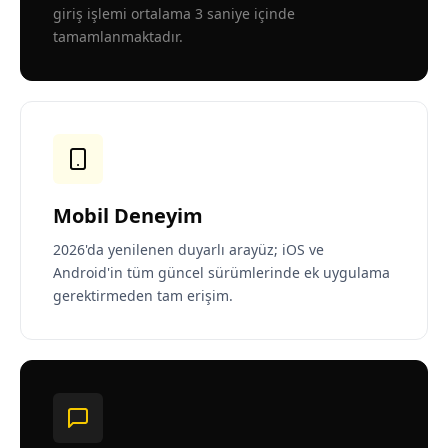
giriş işlemi ortalama 3 saniye içinde
tamamlanmaktadır.
Mobil Deneyim
2026'da yenilenen duyarlı arayüz; iOS ve
Android'in tüm güncel sürümlerinde ek uygulama
gerektirmeden tam erişim.