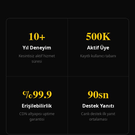
10+
500K
Yıl Deneyim
Aktif Üye
Kesintisiz aktif hizmet
Kayıtlı kullanıcı tabanı
süresi
%99.9
90sn
Erişilebilirlik
Destek Yanıtı
CDN altyapısı uptime
Canlı destek ilk yanıt
garantisi
ortalaması